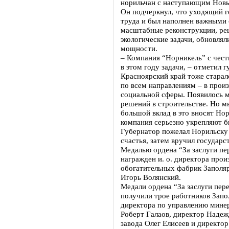
норильчан с наступающим Нов
Он подчеркнул, что уходящий г
труда и был наполнен важными
масштабные реконструкции, р
экологические задачи, обновля
мощности.
– Компания “Норникель” с чест
в этом году задачи, – отметил г
Красноярский край тоже старал
по всем направлениям – в произ
социальной сферы. Появилось 
решений в строительстве. Но м
большой вклад в это вносят Но
компания серьезно укрепляют б
Губернатор пожелал Норильску
счастья, затем вручил государс
Медалью ордена “За заслуги пе
награжден и. о. директора про
обогатительных фабрик Заполя
Игорь Волянский.
Медали ордена “За заслуги пере
получили трое работников Запо
директора по управлению мине
Роберт Галаов, директор Надеж
завода Олег Елисеев и директо