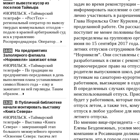
может вывезти мусор из
задач во время реконструкции –
поселков Таймыра
информировать население о сит
#НОРИЛЬСК. «Таймырский
лично участвовать в разрешен
телеграф» – «РостТех» –
Глава Норильска Олег Курилов 
региональный оператор по вывозу
проделанной работе. Он расска
твердых коммунальных отходов –
поступит не менее половины би
подало в краевой арбитражный суд
иск к управлению
распределены на групповую орг
Росприроднадзора. Оператор…
июня по 15 сентября 2017 года
летних отпусков сотрудников б
На предприятиях
14:05
“Норникеля”. Они составлены с
Заполярного филиала
«Норникеля» зажигают елки
разработанных в связи с реконс
первоочередное право на отпус
#НОРИЛЬСК. «Таймырский
телеграф» – По традиции на
родители выпускников школ, р
предприятиях-передовиках в день
путевкам на санаторно-курортно
выполнения плана устанавливают
работников, выезжающие в оздо
символ Нового года – елку и
В определенных случаях преду
зажигают на ней гирлянды. Таким
неиспользованный отпуск. При
образом…
будет у работников, которые по
В Публичной библиотеке
13:25
отпуск летом, а также тех, ком
начали монтировать выставку
отпуск в любое удобное для них
«Книга Севера»
летнего отпуска.
#НОРИЛЬСК. «Таймырский
По мнению вице-президента – с
телеграф» – Выставка «Книга
Севера» – завершающий этап
Елены Безденежных, усилия мес
большого межмузейного проекта
компании и Росавиации должны
«Освоение Севера: тысяча лет
отметила, что в городе создана