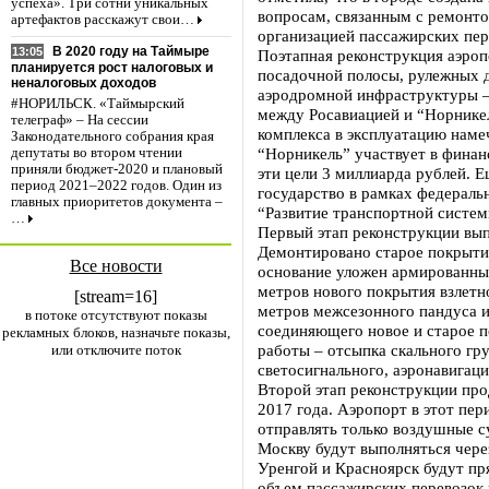
успеха». Три сотни уникальных
вопросам, связанным с ремонто
артефактов расскажут свои…
организацией пассажирских пер
В 2020 году на Таймыре
13:05
Поэтапная реконструкция аэроп
планируется рост налоговых и
посадочной полосы, рулежных д
неналоговых доходов
аэродромной инфраструктуры –
#НОРИЛЬСК. «Таймырский
между Росавиацией и “Норнике
телеграф» – На сессии
комплекса в эксплуатацию намеч
Законодательного собрания края
“Норникель” участвует в финан
депутаты во втором чтении
приняли бюджет-2020 и плановый
эти цели 3 миллиарда рублей. 
период 2021–2022 годов. Один из
государство в рамках федерал
главных приоритетов документа –
“Развитие транспортной систем
…
Первый этап реконструкции вып
Демонтировано старое покрытие
Все новости
основание уложен армированны
метров нового покрытия взлетн
[stream=16]
метров межсезонного пандуса и
в потоке отсутствуют показы
соединяющего новое и старое 
рекламных блоков, назначьте показы,
работы – отсыпка скального гр
или отключите поток
светосигнального, аэронавигац
Второй этап реконструкции про
2017 года. Аэропорт в этот пер
отправлять только воздушные с
Москву будут выполняться чере
Уренгой и Красноярск будут пр
объем пассажирских перевозок 