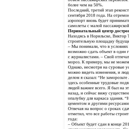
более чем на 50%.
Последний, третий этап реконс
сентября 2018 года. На отремо
аэропорт вновь будет принимат
самолеты с малой пассажирско
Перинатальный центр достроя
Находясь в Норильске, Виктор 
строительную площадку будуще
– Мы понимали, что в условиях
возможно сдать объект в один г
с журналистами. – Свой отпеча
мороз. К примеру, мы не можем
Однако, несмотря на суровые у
можно видеть изменения, и лю
делом я сказал: “Не заморозьте
здесь особенные трудовые подв
людей важнее всего. Я был на э
назад, и сейчас вижу существе
опалубку для каркаса здания. 
цементом и другими ресурсами
Отвечая на вопрос о сроках сда
отметил, что все работы строит
года:
– Объект будет сдан в конце 201