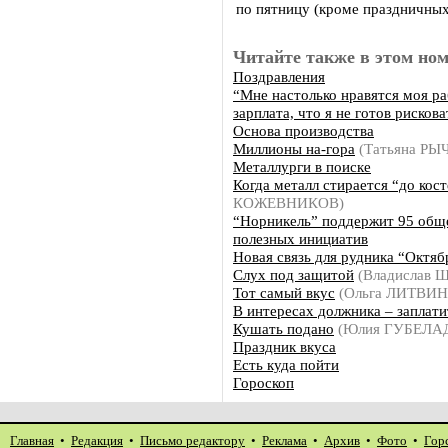
по пятницу (кроме праздничных
Читайте также в этом ном
Поздравления
“Мне настолько нравятся моя ра
зарплата, что я не готов рискова
Основа производства
Миллионы на-гора
(Татьяна РЫ
Металлурги в поиске
Когда металл стирается “до кос
КОЖЕВНИКОВ)
“Норникель” поддержит 95 общ
полезных инициатив
Новая связь для рудника “Октяб
Слух под защитой
(Владислав
Тот самый вкус
(Ольга ЛИТВИ
В интересах должника – заплати
Кушать подано
(Юлия ГУБЕЛА
Праздник вкуса
Есть куда пойти
Гороскоп
Главная
•
Редакция
•
Письмо редактору
•
Реклама
•
Архив
•
Фото
•
Гор