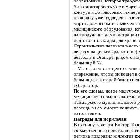
оборудования, которое требует
было монтировать уже в марте-
контура и до плюсовых темпера
площадку уже подведены: элект
марта должны быть заключены к
медицинского оборудования, ко
дал поручение администрации 
подготовить склады для хранен
Строительство перинатального 
ведется на деньги краевого и ф
возводят в Оганере, рядом с Н
больницей №1.
– Мы строим этот центр с макс
опережение, чтобы он вошел в
больницы, с которой будет соед
губернатор.
По его словам, новое медучреж
медицинскую помощь жительниц
Таймырского муниципального 
помощь в нем смогут получать
патологиями.
Награды для норильчан
В пятницу вечером Виктор Толо
торжественного новогоднего ве
региона поздравил коллектив к