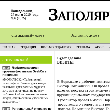
Понедельник
,
24 июня 2019 года
№6 (4675)
«Легендарный» матч
Экстрим по душе
ГЛАВНАЯ
РЕДАКЦИЯ
ПИСЬМО РЕДАКТОРУ
РЕКЛАМА
АРХИВ
Будет сделано
ЛЕНТА НОВОСТЕЙ
ВИЗИТЫ
Любители косплея
15:00
провели фестиваль GeekOn в
Норильске
#НОРИЛЬСК. «Таймырский
В Норильске с рабочим визитом
телеграф» – Словом geek когда-то
Виктор Толоконский. Он провел
называли ярмарочных чудаков,
взлетки, посетил строительную
которые выступали на потеху
публике. Сейчас гиками называют
вручил норильчанам государств
людей, очень сильно увлеченных
Губернатор провел в мэрии Нор
каким-то…
предстоящего второго этапа ре
полосы. По мнению Виктора Тол
Региональный оператор не
14:10