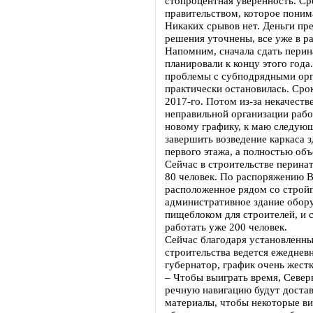
стопроцентная уверенность. Ср
правительством, которое поним
Никаких срывов нет. Деньги пр
решения уточнены, все уже в р
Напомним, сначала сдать перин
планировали к концу этого года
проблемы с субподрядными орг
практически остановилась. Срок
2017-го. Потом из-за некачест
неправильной организации рабо
новому графику, к маю следую
завершить возведение каркаса з
первого этажа, а полностью объе
Сейчас в строительстве перина
80 человек. По распоряжению В
расположенное рядом со строй
административное здание обор
пищеблоком для строителей, и с
работать уже 200 человек.
Сейчас благодаря установленн
строительства ведется ежеднев
губернатор, график очень жестк
– Чтобы выиграть время, Север
речную навигацию будут доста
материалы, чтобы некоторые в