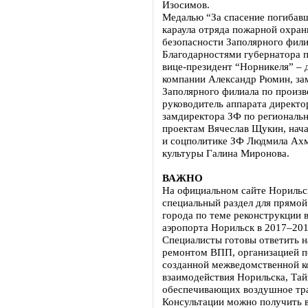
Изосимов.
Медалью “За спасение погибав
караула отряда пожарной охра
безопасности Заполярного фил
Благодарностями губернатора 
вице-президент “Норникеля” – 
компании Александр Рюмин, за
Заполярного филиала по произв
руководитель аппарата директо
замдиректора ЗФ по региональ
проектам Вячеслав Щукин, нача
и соцполитике ЗФ Людмила Ахм
культуры Галина Миронова.
ВАЖНО
На официальном сайте Норильска
специальный раздел для прямой
города по теме реконструкции 
аэропорта Норильск в 2017–201
Специалисты готовы ответить н
ремонтом ВПП, организацией п
созданной межведомственной к
взаимодействия Норильска, Тай
обеспечивающих воздушное тр
Консультации можно получить в