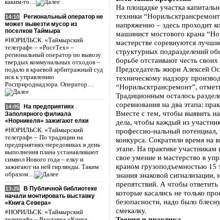
каким-то…
На площадке участка капитальн
техники “Норильсктрансремонт
Региональный оператор не
14:10
может вывезти мусор из
напряженно – здесь проходит к
поселков Таймыра
машинист мостового крана “Но
#НОРИЛЬСК. «Таймырский
мастерстве соревнуются лучшие
телеграф» – «РостТех» –
структурных подразделений об
региональный оператор по вывозу
борьбе отстаивают честь своих 
твердых коммунальных отходов –
Председатель жюри Алексей Ос
подало в краевой арбитражный суд
иск к управлению
техническому надзору произво
Росприроднадзора. Оператор…
“Норильсктрансремонт”, отмет
Традиционным осталось раздел
соревнования на два этапа: пра
На предприятиях
14:05
Вместе с тем, чтобы выявить н
Заполярного филиала
«Норникеля» зажигают елки
дела, чтобы каждый из участни
#НОРИЛЬСК. «Таймырский
профессио-нальный потенциал,
телеграф» – По традиции на
конкурса. Сократили время на 
предприятиях-передовиках в день
этапе. На практике участникам 
выполнения плана устанавливают
свое умение и мастерство в уп
символ Нового года – елку и
краном грузоподъемностью 15 
зажигают на ней гирлянды. Таким
образом…
знания знаковой сигнализации, 
препятствий. А чтобы ответить
В Публичной библиотеке
13:25
которые касались не только про
начали монтировать выставку
безопасности, надо было блесн
«Книга Севера»
смекалку.
#НОРИЛЬСК. «Таймырский
Теория и практика
телеграф» – Выставка «Книга