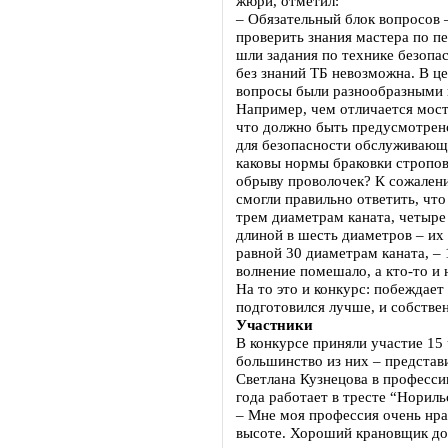
жюри, отметил:
– Обязательный блок вопросов
проверить знания мастера по п
шли задания по технике безопа
без знаний ТБ невозможна. В ц
вопросы были разнообразными 
Например, чем отличается мост
что должно быть предусмотрено
для безопасности обслуживающ
каковы нормы браковки стропов
обрыву проволочек? К сожалени
смогли правильно ответить, что
трем диаметрам каната, четыре
длиной в шесть диаметров – их 
равной 30 диаметрам каната, –
волнение помешало, а кто-то и 
На то это и конкурс: побеждает 
подготовился лучше, и собстве
Участники
В конкурсе приняли участие 15
большинство из них – представ
Светлана Кузнецова в профессии
года работает в тресте “Норил
– Мне моя профессия очень нра
высоте. Хороший крановщик до