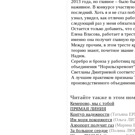
2013 года, но главное – было бы
наживное. В конкурсе участвую 
последний. Хоть я и не стал по
узнал, увидел, как отлично рабо
следующий раз у меня обязател
Остается только добавить, что
Елена Власова, работает в тре
именно она получит главную пр
Между прочим, в этом тресте к
теорию знают, почетное звание
Надюк.
Серебро и бронза у работниц п
объединения “Норильскремонт”
Светланы Дмитриевой соответс
А лучшим практиком признана 
производственного объединени
Читайте также в этом ном
Кемерово, мы с тобой
ПРЯМАЯ ЛИНИЯ
Контур надежности
(Татьяна Е
Им моря покоряются
(Ольга Л
Аэропорт получит газ
(Марина
За большое сердце
(Полина Л