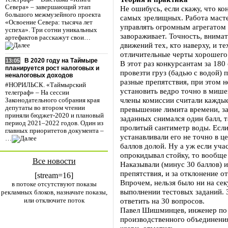
Севера» – завершающий этап
Не ошибусь, если скажу, что ко
большого межмузейного проекта
самых зрелищных. Работа масте
«Освоение Севера: тысяча лет
управлять огромным агрегатом 
успеха». Три сотни уникальных
завораживает. Точность, внима
артефактов расскажут свои…
движений тех, кто наверху, и те
отличительные черты хорошего
В 2020 году на Таймыре
13:05
В этот раз конкурсантам за 18
планируется рост налоговых и
провезти груз (бадью с водой)
неналоговых доходов
разные препятствия, при этом не
#НОРИЛЬСК. «Таймырский
установить ведро точно в мише
телеграф» – На сессии
члены комиссии считали кажды
Законодательного собрания края
депутаты во втором чтении
превышение лимита времени, з
приняли бюджет-2020 и плановый
заданных снимался один балл, т
период 2021–2022 годов. Один из
пролитый сантиметр воды. Если
главных приоритетов документа –
устанавливали его не точно в ц
…
баллов долой. Ну а уж если учас
опрокидывал стойку, то вообще
Все новости
Наказывали (минус 30 баллов) и 
препятствия, и за отклонение 
[stream=16]
Впрочем, нельзя было ни на сек
в потоке отсутствуют показы
выполнении тестовых заданий. 
рекламных блоков, назначьте показы,
или отключите поток
ответить на 30 вопросов.
Павел Шишминцев, инженер по 
производственного объединени