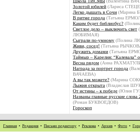
Школа ТИСМЫ
(Валентина ВА
Золотой юбилей
(Лариса СТЕЦ
Легко дышать в Сочи
(Марина 
В ритме города
(Татьяна ЕРМО
Каким будет библиобус?
(Поли
Светлое дело – выключить свет
(
ЛЮБИМАЯ)
Сыграли по-умному
(Полина 
Живи, сосед!
(Татьяна РЫЧКОВ
Дружить домами
(Татьяна ЕРМ
Таймыр – Карелия: “Калевала” 
Весна рядом
(Анна РАХМАТУЛ
Награда за портрет города
(Вал
ВАЧАЕВА)
А вы так можете?
(Марина СОК
Лыжня открыта
(Владислав Ш
От истины – к победе
(Юлия ГУ
Названы главные русские слова 
(Роман БУКВОЕДОВ)
Гороскоп
Главная
•
Редакция
•
Письмо редактору
•
Реклама
•
Архив
•
Фото
•
Гор