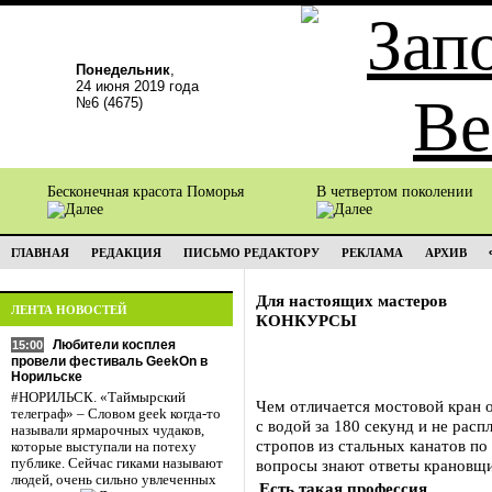
Понедельник
,
24 июня 2019 года
№6 (4675)
Бесконечная красота Поморья
В четвертом поколении
ГЛАВНАЯ
РЕДАКЦИЯ
ПИСЬМО РЕДАКТОРУ
РЕКЛАМА
АРХИВ
Для настоящих мастеров
ЛЕНТА НОВОСТЕЙ
КОНКУРСЫ
Любители косплея
15:00
провели фестиваль GeekOn в
Норильске
#НОРИЛЬСК. «Таймырский
Чем отличается мостовой кран о
телеграф» – Словом geek когда-то
с водой за 180 секунд и не расп
называли ярмарочных чудаков,
стропов из стальных канатов по
которые выступали на потеху
публике. Сейчас гиками называют
вопросы знают ответы крановщ
людей, очень сильно увлеченных
Есть такая профессия