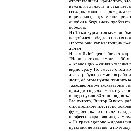
ответственным, кроме того, зде
нужен, и точность, и рука тверд
сегодня, главное – проверила с
определила, над чем еще предс
ошибки и буду вновь пробовать
победой.
Из 15 конкурсантов мужчин было
не добился победы, сильная пол
Просто они, как настоящие дже
дамам.
Николай Лебедев работает в п
“Норильсктрансремонт” с 90-х 
– Крановщик – самая классная 
видно сразу. Но вместе с тем э
дело, требующее умения работа
люди, об этом нужно помнить к
тяжелые, мы же экскаваторы р
приходится дело иметь с увесис
иногда нужно 50 тонн поднять.
Его коллега, Виктор Бычков, ра
строительном тресте, по основ
футеровщик, но пять лет назад
профессию крановщика, чем оче
– На кране здорово – адреналин
практики не хватает, я по этом