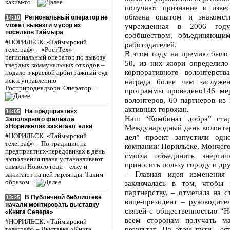
каким-то…
получают признание и изве
обмена опытом и знакомст
Региональный оператор не
14:10
может вывезти мусор из
учрежденная в 2006 году
поселков Таймыра
сообществом, объединяющи
#НОРИЛЬСК. «Таймырский
работодателей.
телеграф» – «РостТех» –
В этом году на премию было 
региональный оператор по вывозу
50, из них жюри определило
твердых коммунальных отходов –
корпоративного волонтерст
подало в краевой арбитражный суд
иск к управлению
награда более чем заслуже
Росприроднадзора. Оператор…
программы проведено146 мер
волонтеров, 60 партнеров из
активных горожан.
На предприятиях
14:05
Наш “Комбинат добра” стар
Заполярного филиала
«Норникеля» зажигают елки
Международный день волонте
#НОРИЛЬСК. «Таймырский
дел” проект запустили одн
телеграф» – По традиции на
компании: Норильске, Мончего
предприятиях-передовиках в день
смогла объединить энерги
выполнения плана устанавливают
приносить пользу городу и др
символ Нового года – елку и
– Главная идея изменения 
зажигают на ней гирлянды. Таким
образом…
заключалась в том, чтобы 
партнерству, – отмечала на с
В Публичной библиотеке
13:25
вице-президент – руководите
начали монтировать выставку
связей с общественностью “Но
«Книга Севера»
всем сторонам получать ма
#НОРИЛЬСК. «Таймырский
результат. На этом пути ес
телеграф» – Выставка «Книга