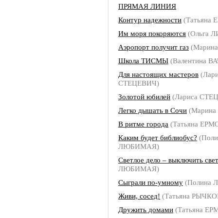
ПРЯМАЯ ЛИНИЯ
Контур надежности
(Татьяна
Им моря покоряются
(Ольга 
Аэропорт получит газ
(Марин
Школа ТИСМЫ
(Валентина В
Для настоящих мастеров
(Лари
СТЕЦЕВИЧ)
Золотой юбилей
(Лариса СТЕ
Легко дышать в Сочи
(Марина
В ритме города
(Татьяна ЕРМ
Каким будет библиобус?
(Поли
ЛЮБИМАЯ)
Светлое дело – выключить све
ЛЮБИМАЯ)
Сыграли по-умному
(Полина
Живи, сосед!
(Татьяна РЫЧКО
Дружить домами
(Татьяна Е