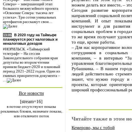
Севера» – завершающий этап
можем делать все вместе, – эт
большого межмузейного проекта
Сегодня развитие корпорат
«Освоение Севера: тысяча лет
направлений социальной поли
успеха». Три сотни уникальных
компаний. И опыт показыва
артефактов расскажут свои…
инструмент и для развития
социальных проблем в городах
В 2020 году на Таймыре
13:05
то же время получают удовлет
планируется рост налоговых и
то еще, кроме работы.
неналоговых доходов
– Для нас корпоративное воло
#НОРИЛЬСК. «Таймырский
сотрудников в социальных
телеграф» – На сессии
компании, – в интервью “За
Законодательного собрания края
депутаты во втором чтении
управления благотворительны
приняли бюджет-2020 и плановый
Рубашкина. – В нашем город
период 2021–2022 годов. Один из
людей действительно стремят
главных приоритетов документа –
знают, что нужно городу и 
…
проекты, которые ориентиров
широкий профессиональный ре
Все новости
[stream=16]
в потоке отсутствуют показы
рекламных блоков, назначьте показы,
или отключите поток
Читайте также в этом но
Кемерово, мы с тобой