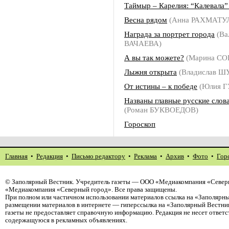
Таймыр – Карелия: “Калевала”
Весна рядом
(Анна РАХМАТУ
Награда за портрет города
(Ва
ВАЧАЕВА)
А вы так можете?
(Марина С
Лыжня открыта
(Владислав 
От истины – к победе
(Юлия Г
Названы главные русские слов
(Роман БУКВОЕДОВ)
Гороскоп
Главная
•
Редакция
•
Письмо редактору
•
Реклама
•
Архив
•
Фото
•
Гор
©
Заполярный Вестник
. Учредитель газеты — ООО «Медиакомпания «Северн
«Медиакомпания «Северный город». Все права защищены.
При полном или частичном использовании материалов ссылка на «Заполярны
размещении материалов в интернете — гиперссылка на «Заполярный Вестник
газеты не предоставляет справочную информацию. Редакция не несет ответ
содержащуюся в рекламных объявлениях.