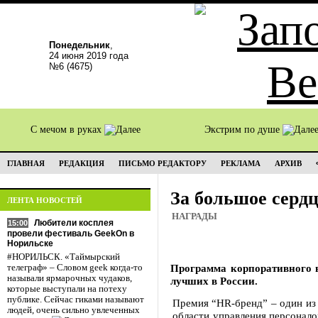
Понедельник
,
24 июня 2019 года
№6 (4675)
С мечом в руках
Экстрим по душе
ГЛАВНАЯ
РЕДАКЦИЯ
ПИСЬМО РЕДАКТОРУ
РЕКЛАМА
АРХИВ
За большое сердц
ЛЕНТА НОВОСТЕЙ
НАГРАДЫ
Любители косплея
15:00
провели фестиваль GeekOn в
Норильске
#НОРИЛЬСК. «Таймырский
Программа корпоративного в
телеграф» – Словом geek когда-то
называли ярмарочных чудаков,
лучших в России.
которые выступали на потеху
публике. Сейчас гиками называют
Премия “HR-бренд” – один из
людей, очень сильно увлеченных
области управления персонал