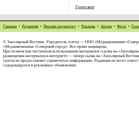
Гороскоп
Главная
•
Редакция
•
Письмо редактору
•
Реклама
•
Архив
•
Фото
•
Гор
©
Заполярный Вестник
. Учредитель газеты — ООО «Медиакомпания «Северн
«Медиакомпания «Северный город». Все права защищены.
При полном или частичном использовании материалов ссылка на «Заполярны
размещении материалов в интернете — гиперссылка на «Заполярный Вестник
газеты не предоставляет справочную информацию. Редакция не несет ответ
содержащуюся в рекламных объявлениях.