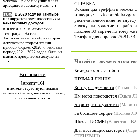
успеха». Три сотни уникальных
СПРАВКА
артефактов расскажут свои…
Эскизы для граффити можно с
конкурсу: vk.com/dobavg
В 2020 году на Таймыре
13:05
планируется рост налоговых и
распечатанном виде по адресу:
неналоговых доходов
Заявку на участие и работ
#НОРИЛЬСК. «Таймырский
позднее 30 апреля по тому же 
телеграф» – На сессии
Телефон для справок 25-81-33.
Законодательного собрания края
депутаты во втором чтении
приняли бюджет-2020 и плановый
период 2021–2022 годов. Один из
главных приоритетов документа –
Читайте также в этом но
…
Кемерово, мы с тобой
Все новости
ПРЯМАЯ ЛИНИЯ
[stream=16]
Контур надежности
(Татьяна
в потоке отсутствуют показы
рекламных блоков, назначьте показы,
Им моря покоряются
(Ольга 
или отключите поток
Аэропорт получит газ
(Марин
За большое сердце
(Полина 
Школа ТИСМЫ
(Валентина В
Для настоящих мастеров
(Лари
СТЕЦЕВИЧ)