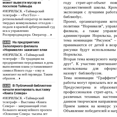
году стрит-арт-объект по
может вывезти мусор из
поселков Таймыра
художественной школы. Кром
#НОРИЛЬСК. «Таймырский
экспозиция с лучшими работа
телеграф» – «РостТех» –
библиобус.
региональный оператор по вывозу
Проект, организаторами кот
твердых коммунальных отходов –
политики “Норникеля”, управ
подало в краевой арбитражный суд
филиала, а также управл
иск к управлению
Росприроднадзора. Оператор…
администрации Норильска, р
тема номинации “Рисунок” –
На предприятиях
14:05
принимаются от детей в возр
Заполярного филиала
рисунки будут использованы
«Норникеля» зажигают елки
Норильска.
#НОРИЛЬСК. «Таймырский
Вторая тема конкурсного напр
телеграф» – По традиции на
предприятиях-передовиках в день
друг”. К участию приглашают
выполнения плана устанавливают
использованы для оформл
символ Нового года – елку и
назовут библиобусом.
зажигают на ней гирлянды. Таким
Тема номинации “Граффити”
образом…
работы могут присылать все ж
В Публичной библиотеке
13:25
Предусмотрена и образова
начали монтировать выставку
профессионалов стрит-арта,
«Книга Севера»
различных техниках настен
#НОРИЛЬСК. «Таймырский
данном творческом направлен
телеграф» – Выставка «Книга
Прием заявок на конкурс у
Севера» – завершающий этап
большого межмузейного проекта
Объявление победителей и наг
«Освоение Севера: тысяча лет