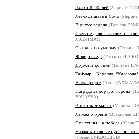
Золотой юбилей
(Лариса СТЕ
Легко дышать в Сочи
(Марина
В ритме города
(Татьяна ЕРМ
Светлое дело – выключить све
ЛЮБИМАЯ)
Сыграли по-умному
(Полина
Живи, сосед!
(Татьяна РЫЧКО
Дружить домами
(Татьяна Е
Таймыр – Карелия: “Калевала”
Весна рядом
(Анна РАХМАТУ
Награда за портрет города
(Ва
ВАЧАЕВА)
А вы так можете?
(Марина С
Лыжня открыта
(Владислав 
От истины – к победе
(Юлия Г
Названы главные русские слов
(Роман БУКВОЕДОВ)