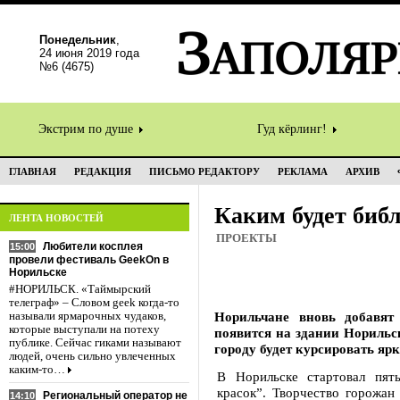
Понедельник
,
24 июня 2019 года
№6 (4675)
Экстрим по душе
Гуд кёрлинг!
ГЛАВНАЯ
РЕДАКЦИЯ
ПИСЬМО РЕДАКТОРУ
РЕКЛАМА
АРХИВ
Каким будет биб
ЛЕНТА НОВОСТЕЙ
ПРОЕКТЫ
Любители косплея
15:00
провели фестиваль GeekOn в
Норильске
#НОРИЛЬСК. «Таймырский
телеграф» – Словом geek когда-то
Норильчане вновь добавят 
называли ярмарочных чудаков,
которые выступали на потеху
появится на здании Норильс
публике. Сейчас гиками называют
городу будет курсировать яр
людей, очень сильно увлеченных
каким-то…
В Норильске стартовал пят
красок”. Творчество горожан 
Региональный оператор не
14:10