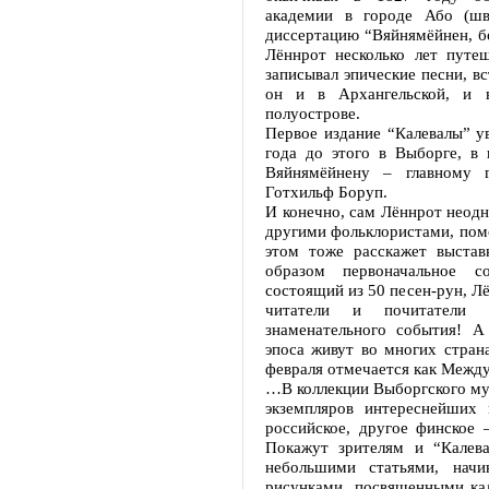
академии в городе Або (шв
диссертацию “Вяйнямёйнен, бо
Лённрот несколько лет путе
записывал эпические песни, в
он и в Архангельской, и 
полуострове.
Первое издание “Калевалы” ув
года до этого в Выборге, в
Вяйнямёйнену – главному г
Готхильф Боруп.
И конечно, сам Лённрот неодн
другими фольклористами, пом
этом тоже расскажет выста
образом первоначальное со
состоящий из 50 песен-рун, Лё
читатели и почитатели “
знаменательного события! А
эпоса живут во многих стран
февраля отмечается как Межд
…В коллекции Выборгского муз
экземпляров интереснейших
российское, другое финское 
Покажут зрителям и “Калева
небольшими статьями, нач
рисунками, посвященными кал