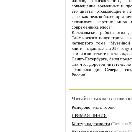
идолов, плоскостность, о
совмещение временных и про
это цитаты, отсылающие к п
язык как нельзя более органи
складывать картину мира 
современника эпоса”.
Калевальские работы этих д
Таймырского полуострова: вы
четвертого тома “Музейной
книги, изданные в 2017 году 
земли в контексте выставок, 
Санкт-Петербурге, были предс
Так что, дорогой читатель, н
“Энциклопедии Севера”, со
России!
Читайте также в этом но
Кемерово, мы с тобой
ПРЯМАЯ ЛИНИЯ
Контур надежности
(Татьяна
Им моря покоряются
(Ольга 