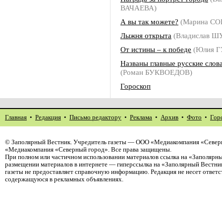
ВАЧАЕВА)
А вы так можете?
(Марина С
Лыжня открыта
(Владислав 
От истины – к победе
(Юлия Г
Названы главные русские слов
(Роман БУКВОЕДОВ)
Гороскоп
Главная
•
Редакция
•
Письмо редактору
•
Реклама
•
Архив
•
Фото
•
Гор
©
Заполярный Вестник
. Учредитель газеты — ООО «Медиакомпания «Северн
«Медиакомпания «Северный город». Все права защищены.
При полном или частичном использовании материалов ссылка на «Заполярны
размещении материалов в интернете — гиперссылка на «Заполярный Вестник
газеты не предоставляет справочную информацию. Редакция не несет ответ
содержащуюся в рекламных объявлениях.