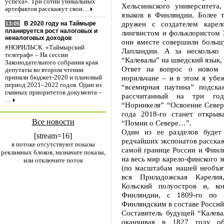
успеха». Три сотни уникальных
Хельсинкского университета
артефактов расскажут свои…
языков в Финляндии. Более т
дружен с создателем карел
В 2020 году на Таймыре
13:05
планируется рост налоговых и
лингвистом и фольклористом 
неналоговых доходов
они вместе совершили больш
#НОРИЛЬСК. «Таймырский
Лапландии. А за несколько
телеграф» – На сессии
“Калевалы” на шведский язык
Законодательного собрания края
Ответ на вопрос о новом и
депутаты во втором чтении
норильчане – и в этом я убе
приняли бюджет-2020 и плановый
период 2021–2022 годов. Один из
“всемирная паутина” подска
главных приоритетов документа –
рассчитанный на три год
…
“Норникеля” “Освоение Севера
года 2018-го станет откры
Все новости
“Помни о Севере…”.
Один из ее разделов будет
[stream=16]
редчайших экспонатов расскаж
в потоке отсутствуют показы
самой границе России и Финля
рекламных блоков, назначьте показы,
на весь мир карело-финского э
или отключите поток
(по масштабам нашей необъят
вся Приладожская Карелия,
Кольский полуостров и, к
Финляндии, с 1809-го по
Финляндским в составе Россий
Составитель будущей “Калева
оканчивая в 1827 году об