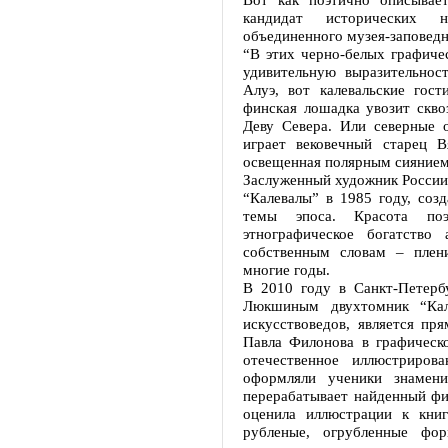
кандидат исторических н
объединенного музея-заповедн
“В этих черно-белых графиче
удивительную выразительнос
Алуэ, вот калевальские гос
финская лошадка увозит скв
Деву Севера. Или северные 
играет вековечный старец 
освещенная полярным сиянием,
Заслуженный художник Росси
“Калевалы” в 1985 году, соз
темы эпоса. Красота поэт
этнографическое богатство
собственным словам – плен
многие годы.
В 2010 году в Санкт-Петер
Люкшиным двухтомник “Кал
искусствоведов, является п
Павла Филонова в графическ
отечественное иллюстриров
оформляли ученики знамени
перерабатывает найденный фи
оценила иллюстрации к кни
рубленые, огрубленные фо