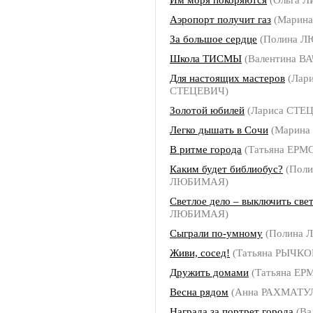
Аэропорт получит газ
(Марин
За большое сердце
(Полина 
Школа ТИСМЫ
(Валентина В
Для настоящих мастеров
(Лари
СТЕЦЕВИЧ)
Золотой юбилей
(Лариса СТЕ
Легко дышать в Сочи
(Марина
В ритме города
(Татьяна ЕРМ
Каким будет библиобус?
(Поли
ЛЮБИМАЯ)
Светлое дело – выключить све
ЛЮБИМАЯ)
Сыграли по-умному
(Полина
Живи, сосед!
(Татьяна РЫЧКО
Дружить домами
(Татьяна Е
Весна рядом
(Анна РАХМАТУ
Награда за портрет города
(Ва