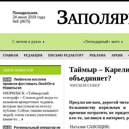
Понедельник
,
24 июня 2019 года
№6 (4675)
С мечом в руках
«Легендарный» матч
ГЛАВНАЯ
РЕДАКЦИЯ
ПИСЬМО РЕДАКТОРУ
РЕКЛАМА
АРХИВ
Таймыр – Карели
ЛЕНТА НОВОСТЕЙ
объединяет?
Любители косплея
15:00
провели фестиваль GeekOn в
ЧИТАЕМ СЕВЕР
Норильске
#НОРИЛЬСК. «Таймырский
телеграф» – Словом geek когда-то
Предлагаю вам, дорогой чита
называли ярмарочных чудаков,
которые выступали на потеху
большинству норильчан и 
публике. Сейчас гиками называют
времени потратить не придетс
людей, очень сильно увлеченных
кто-то, заглянув в интернет,
каким-то…
Наталия САВОЩИК:
Региональный оператор не
14:10