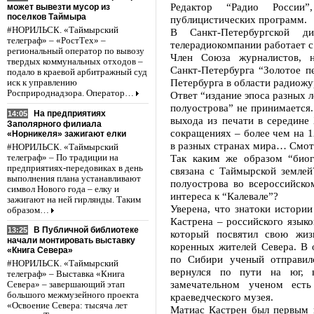
Редактор “Радио России
может вывезти мусор из
поселков Таймыра
публицистических программ.
#НОРИЛЬСК. «Таймырский
В Санкт-Петербургской ди
телеграф» – «РостТех» –
телерадиокомпании работает с
региональный оператор по вывозу
Член Союза журналистов, 
твердых коммунальных отходов –
Санкт-Петербурга “Золотое пе
подало в краевой арбитражный суд
Петербурга в области радиожу
иск к управлению
Росприроднадзора. Оператор…
Ответ “издание эпоса разных 
полуострова” не принимается.
На предприятиях
14:05
выхода из печати в середине 
Заполярного филиала
сокращениях – более чем на 
«Норникеля» зажигают елки
в разных странах мира… Смот
#НОРИЛЬСК. «Таймырский
Так каким же образом “биог
телеграф» – По традиции на
предприятиях-передовиках в день
связана с Таймырской земле
выполнения плана устанавливают
полуострова во всероссийск
символ Нового года – елку и
интереса к “Калевале”?
зажигают на ней гирлянды. Таким
Уверена, что знатоки истории
образом…
Кастрена – российского языко
В Публичной библиотеке
13:25
который посвятил свою жиз
начали монтировать выставку
коренных жителей Севера. В 
«Книга Севера»
по Сибири ученый отправил
#НОРИЛЬСК. «Таймырский
вернулся по пути на юг, 
телеграф» – Выставка «Книга
замечательном ученом есть
Севера» – завершающий этап
большого межмузейного проекта
краеведческого музея.
«Освоение Севера: тысяча лет
Матиас Кастрен был первым