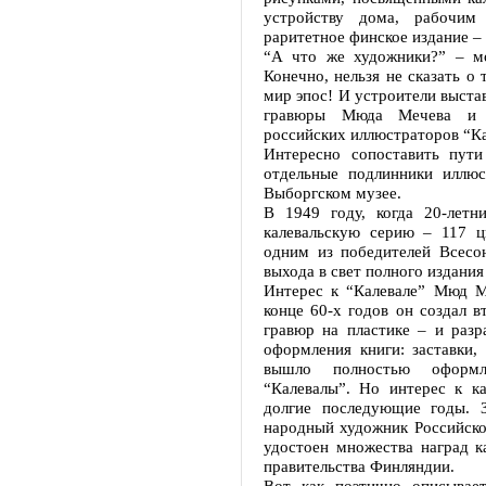
устройству дома, рабочим
раритетное финское издание –
“А что же художники?” – м
Конечно, нельзя не сказать о
мир эпос! И устроители выста
гравюры Мюда Мечева и Ю
российских иллюстраторов “К
Интересно сопоставить пути
отдельные подлинники иллюс
Выборгском музее.
В 1949 году, когда 20-лет
калевальскую серию – 117 
одним из победителей Всесо
выхода в свет полного издани
Интерес к “Калевале” Мюд М
конце 60-х годов он создал 
гравюр на пластике – и разр
оформления книги: заставки,
вышло полностью оформл
“Калевалы”. Но интерес к к
долгие последующие годы. 
народный художник Российск
удостоен множества наград к
правительства Финляндии.
Вот как поэтично описыва