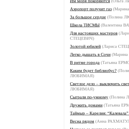
Им моря покоряются
(Ольга 
Аэропорт получит газ
(Марин
За большое сердце
(Полина 
Школа ТИСМЫ
(Валентина В
Для настоящих мастеров
(Лари
СТЕЦЕВИЧ)
Золотой юбилей
(Лариса СТЕ
Легко дышать в Сочи
(Марина
В ритме города
(Татьяна ЕРМ
Каким будет библиобус?
(Поли
ЛЮБИМАЯ)
Светлое дело – выключить све
ЛЮБИМАЯ)
Сыграли по-умному
(Полина
Дружить домами
(Татьяна Е
Таймыр – Карелия: “Калевала”
Весна рядом
(Анна РАХМАТУ