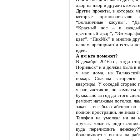
двор на двор и дружить вместе
Другие проекты, в которых м
которые организовывали
“Больничные клоуны”, “Да
“Красный нос – в кажды
цветочный двор”, “Экомарафо
цвет”, “ПикNik” и многие дру
нашем предприятии есть и но
идеи.
А им кто поможет?
В декабре 2016-го, когда ст
Норильск” и я должна была в н
у нас дома, на Талнахской
пожар. Сначала загорелся 
квартиры. У соседей сгорело п
у нас частично, но комнаты 
буквально за год до этого сде
ремонт: натяжные потолки, лам
заказ – все было абсолютно 
полной прострации, не знала с 
Телефон не умолкал ни на м
друзья, коллеги, родственники
куда перечислить денежку?
больничного я вышла на рабо