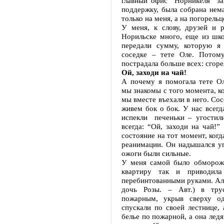
главный офис “Норникеля” за
поддержку, была собрана нем
только на меня, а на погорель
У меня, к слову, друзей и р
Норильске много, еще из шко
передали сумму, которую я
соседке – тете Оле. Потом
пострадала больше всех: сгоре
Ой, заходи на чай!
А почему я помогала тете О
мы знакомы с того момента, ко
мы вместе въехали в него. Сос
живем бок о бок. У нас всегд
испекли печеньки – угостили
всегда: “Ой, заходи на чай!
состояние на тот момент, когд
реанимации. Он надышался уг
ожоги были сильные.
У меня самой было обмороже
квартиру так и приводил
перебинтованными руками. Ал
дочь Розы. – Авт.) в трус
пожарным, укрыв сверху од
спускали по своей лестнице,
белье по пожарной, а она ледя