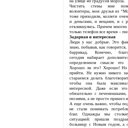
на улице 40 градусов мороза.
Чистить стены мне помо
волонтеры, мои друзья из “М
тоже приходили, коллеги оче
и деньгами, и вещами, и с 
откликнулись. Причем многих 
только телефон все время – пи
Задорная и интересная
Люди у нас добрые. Это факт
знаю, побывав, как говорится,
баррикад. Конечно, благот
сегодня набирает дополните
определенном смысле это 
Хорошо ли это? Хорошо! Но
прийти. Не нужно никого за
стараемся делать благотворит
чтобы она была максимал
интересной. Даже если эт
обязательно с печенюшками, 
песнями, а не просто пришел и
А еще очень важно, чтобы по
не стали понимать потребл
благ. Однажды мы столкн
ситуацией: пришли поздра
больницу с Новым годом, а о