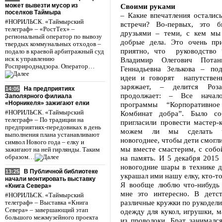
может вывезти мусор из
Своими руками
поселков Таймыра
– Какие впечатления осталис
#НОРИЛЬСК. «Таймырский
встречи? Во-первых, это б
телеграф» – «РостТех» –
друзьями – теми, с кем мы
региональный оператор по вывозу
добрые дела. Это очень пр
твердых коммунальных отходов –
приятно, что руководство 
подало в краевой арбитражный суд
иск к управлению
Владимир Олегович Потан
Росприроднадзора. Оператор…
Геннадьевна Зелькова – по
идеи и говорят напутствен
заряжает, – делится Роз
На предприятиях
14:05
продолжает: – Все начал
Заполярного филиала
«Норникеля» зажигают елки
программы “Корпоративное 
#НОРИЛЬСК. «Таймырский
Комбинат добра”. Было со
телеграф» – По традиции на
пригласили провести мастер-к
предприятиях-передовиках в день
можем ли мы сделать чт
выполнения плана устанавливают
новогоднее, чтобы дети смогли
символ Нового года – елку и
мы вместе смастерим, с собо
зажигают на ней гирлянды. Таким
образом…
на память. И 5 декабря 2015
новогодние шары в технике д
В Публичной библиотеке
13:25
украшал ими нашу елку, кто-
начали монтировать выставку
Я вообще люблю что-нибудь 
«Книга Севера»
мне это интересно. В детс
#НОРИЛЬСК. «Таймырский
различные кружки по рукодел
телеграф» – Выставка «Книга
Севера» – завершающий этап
одежду для кукол, игрушки, м
большого межмузейного проекта
из проволоки. Брат занималс