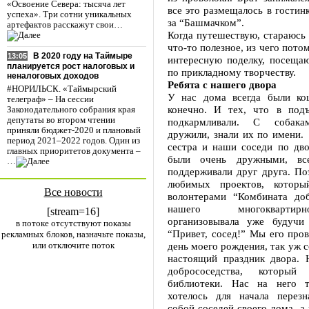
«Освоение Севера: тысяча лет
все это размещалось в гостинк
успеха». Три сотни уникальных
за “Башмачком”.
артефактов расскажут свои…
Когда путешествую, стараюсь
что-то полезное, из чего пото
В 2020 году на Таймыре
13:05
интересную поделку, посещаю
планируется рост налоговых и
по прикладному творчеству.
неналоговых доходов
Ребята с нашего двора
#НОРИЛЬСК. «Таймырский
У нас дома всегда были ко
телеграф» – На сессии
конечно. И тех, что в под
Законодательного собрания края
депутаты во втором чтении
подкармливали. С собака
приняли бюджет-2020 и плановый
дружили, знали их по имени.
период 2021–2022 годов. Один из
сестра и наши соседи по дв
главных приоритетов документа –
были очень дружными, все
…
поддерживали друг друга. По
любимых проектов, котор
Все новости
волонтерами “Комбината до
нашего многокварти
[stream=16]
организовывала уже будучи 
в потоке отсутствуют показы
“Привет, сосед!” Мы его пров
рекламных блоков, назначьте показы,
или отключите поток
день моего рождения, так уж с
настоящий праздник двора. 
добрососедства, который
библиотеки. Нас на него т
хотелось для начала перез
собой соседей своего дома, а