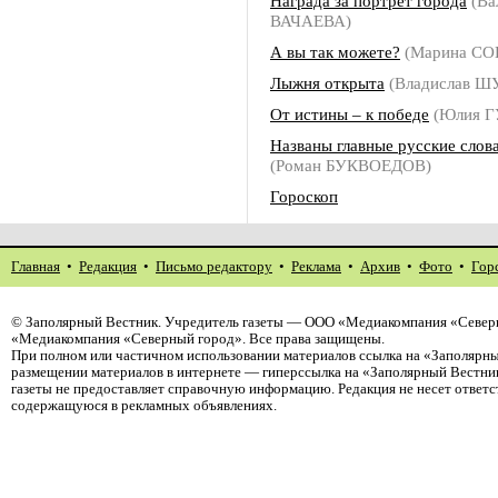
Награда за портрет города
(Ва
ВАЧАЕВА)
А вы так можете?
(Марина С
Лыжня открыта
(Владислав 
От истины – к победе
(Юлия Г
Названы главные русские слов
(Роман БУКВОЕДОВ)
Гороскоп
Главная
•
Редакция
•
Письмо редактору
•
Реклама
•
Архив
•
Фото
•
Гор
©
Заполярный Вестник
. Учредитель газеты — ООО «Медиакомпания «Северн
«Медиакомпания «Северный город». Все права защищены.
При полном или частичном использовании материалов ссылка на «Заполярны
размещении материалов в интернете — гиперссылка на «Заполярный Вестник
газеты не предоставляет справочную информацию. Редакция не несет ответ
содержащуюся в рекламных объявлениях.