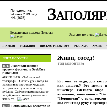
Понедельник
,
24 июня 2019 года
№6 (4675)
Бесконечная красота Поморья
Экстрим по душе
ГЛАВНАЯ
РЕДАКЦИЯ
ПИСЬМО РЕДАКТОРУ
РЕКЛАМА
АРХИВ
Живи, сосед!
ЛЕНТА НОВОСТЕЙ
ГОД ВОЛОНТЕРА
Любители косплея
15:00
провели фестиваль GeekOn в
Норильске
#НОРИЛЬСК. «Таймырский
Кто они, те люди, для кото
телеграф» – Словом geek когда-то
называли ярмарочных чудаков,
как дышать? Это можно п
которые выступали на потеху
инженера сметного бюро 
публике. Сейчас гиками называют
компании, записанного “Вес
людей, очень сильно увлеченных
“Норникеля” с волонтерами
каким-то…
она стоит под руку с прези
Региональный оператор не
14:10