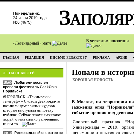
Понедельник
,
24 июня 2019 года
№6 (4675)
В четвертом поколении
«Легендарный» матч
ГЛАВНАЯ
РЕДАКЦИЯ
ПИСЬМО РЕДАКТОРУ
РЕКЛАМА
АРХИВ
Попали в истори
ЛЕНТА НОВОСТЕЙ
ХОРОШАЯ НОВОСТЬ
Любители косплея
15:00
провели фестиваль GeekOn в
Норильске
#НОРИЛЬСК. «Таймырский
В Москве, на территории па
телеграф» – Словом geek когда-то
называли ярмарочных чудаков,
зажжения огня “Норникеля”
которые выступали на потеху
событие прошло под девизом
публике. Сейчас гиками называют
людей, очень сильно увлеченных
Спортивный праздник “Нор
каким-то…
Универсиады – 2019, органи
церемонии открытия со словам
Региональный оператор не
14:10