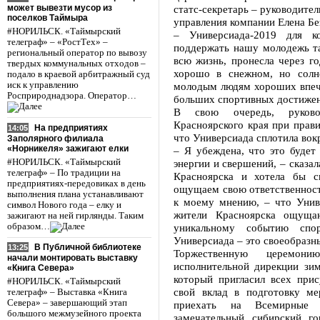
может вывезти мусор из
статс-секретарь – руководител
поселков Таймыра
управления компании Елена Б
#НОРИЛЬСК. «Таймырский
– Универсиада-2019 для 
телеграф» – «РостТех» –
поддержать нашу молодежь та
региональный оператор по вывозу
всю жизнь, пронесла через г
твердых коммунальных отходов –
хорошо в снежном, но сол
подало в краевой арбитражный суд
иск к управлению
молодым людям хороших впеча
Росприроднадзора. Оператор…
больших спортивных достиже
В свою очередь, руковод
Красноярского края при прав
На предприятиях
14:05
что Универсиада сплотила вок
Заполярного филиала
«Норникеля» зажигают елки
– Я убеждена, что это будет
#НОРИЛЬСК. «Таймырский
энергии и свершений, – сказа
телеграф» – По традиции на
Красноярска и хотела бы с
предприятиях-передовиках в день
ощущаем свою ответственность
выполнения плана устанавливают
к моему мнению, – что Унив
символ Нового года – елку и
жители Красноярска ощуща
зажигают на ней гирлянды. Таким
образом…
уникальному событию спор
Универсиада – это своеобразны
В Публичной библиотеке
13:25
Торжественную церемони
начали монтировать выставку
исполнительной дирекции зи
«Книга Севера»
который пригласил всех прис
#НОРИЛЬСК. «Таймырский
свой вклад в подготовку ме
телеграф» – Выставка «Книга
Севера» – завершающий этап
приехать на Всемирные з
большого межмузейного проекта
замечательный сибирский г