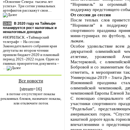
«Освоение Севера: тысяча лет
“Норникель” за огромный 
успеха». Три сотни уникальных
поддержку предстоящего собы
артефактов расскажут свои…
От сессии до сессии
После теплых слов приветст
В 2020 году на Таймыре
13:05
“Норникеля” в поддержку
планируется рост налоговых и
спортивного праздника приня
неналоговых доходов
мини-турнирах по футболу, х
#НОРИЛЬСК. «Таймырский
лыжам.
телеграф» – На сессии
Особое удовольствие всем д
Законодательного собрания края
депутаты во втором чтении
двукратной олимпийской че
приняли бюджет-2020 и плановый
атлетике, уроженкой Ачи
период 2021–2022 годов. Один из
Мастерковой, с олимпийско
главных приоритетов документа –
Бобровой и со знаменитым ба
…
отметить, в мероприятии та
Универсиады-2019 – Злата Дем
Все новости
Изюминкой праздника стал
олимпийской чемпионкой, д
[stream=16]
чемпионкой Европы Еленой За
в потоке отсутствуют показы
С помощью специального обо
рекламных блоков, назначьте показы,
или отключите поток
участники спортивного празд
“Родельбан”, представляющ
американских горок. “Спусти
канатной дороге вдоль горнол
впечатлениями о предстоящи
время телемоста.