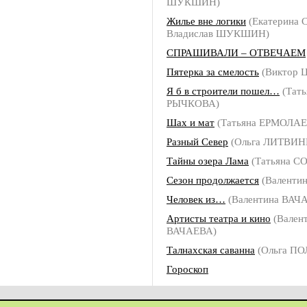
ШУКШИН)
Жилье вне логики
(Екатерина
Владислав ШУКШИН)
СПРАШИВАЛИ – ОТВЕЧАЕМ
Пятерка за смелость
(Виктор 
Я б в строители пошел…
(Тать
РЫЧКОВА)
Шах и мат
(Татьяна ЕРМОЛАЕ
Разный Север
(Ольга ЛИТВИН
Тайны озера Лама
(Татьяна С
Сезон продолжается
(Валенти
Человек из…
(Валентина ВАЧ
Артисты театра и кино
(Вален
ВАЧАЕВА)
Талнахская саванна
(Ольга П
Гороскоп