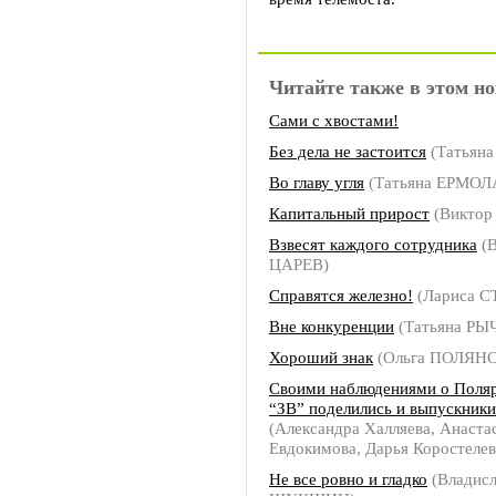
Читайте также в этом но
Сами с хвостами!
Без дела не застоится
(Татьян
Во главу угля
(Татьяна ЕРМОЛ
Капитальный прирост
(Виктор
Взвесят каждого сотрудника
(В
ЦАРЕВ)
Справятся железно!
(Лариса 
Вне конкуренции
(Татьяна РЫ
Хороший знак
(Ольга ПОЛЯН
Своими наблюдениями о Поля
“ЗВ” поделились и выпускник
(Александра Халляева, Анаста
Евдокимова, Дарья Коростелев
Не все ровно и гладко
(Владисл