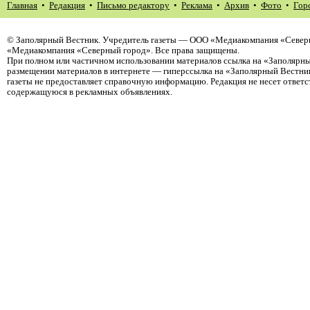
Главная
•
Редакция
•
Письмо редактору
•
Реклама
•
Архив
•
Фото
•
Гор
©
Заполярный Вестник
. Учредитель газеты — ООО «Медиакомпания «Северн
«Медиакомпания «Северный город». Все права защищены.
При полном или частичном использовании материалов ссылка на «Заполярны
размещении материалов в интернете — гиперссылка на «Заполярный Вестник
газеты не предоставляет справочную информацию. Редакция не несет ответ
содержащуюся в рекламных объявлениях.