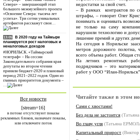
недостатки за свой счет.
Севера» – завершающий этап
большого межмузейного проекта
– В рамках контрактов по 
«Освоение Севера: тысяча лет
штрафы, – говорит Олег Крис
успеха». Три сотни уникальных
понимать и оценивать возмож
артефактов расскажут свои…
не только на саму компани
нарушили технологию и допуст
В 2020 году на Таймыре
лишение премий и других ден
13:05
планируется рост налоговых и
На сегодня в Норильске заас
неналоговых доходов
метров дорожного полотна, 
#НОРИЛЬСК. «Таймырский
всего объема работ. Общая ст
телеграф» – На сессии
На летних ремонтных рабо
Законодательного собрания края
подрядчиков – это материко
депутаты во втором чтении
приняли бюджет-2020 и плановый
работ у ООО “Илан-Норильск”
период 2021–2022 годов. Один из
главных приоритетов документа –
…
Читайте также в этом но
Все новости
Сами с хвостами!
[stream=16]
в потоке отсутствуют показы
Без дела не застоится
(Татьян
рекламных блоков, назначьте показы,
или отключите поток
Во главу угля
(Татьяна ЕРМОЛ
Капитальный прирост
(Виктор