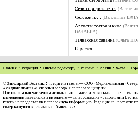
Сезон продолжается
(Валенти
Человек из…
(Валентина ВАЧ
Артисты театра и кино
(Вален
ВАЧАЕВА)
Талнахская саванна
(Ольга П
Гороскоп
Главная
•
Редакция
•
Письмо редактору
•
Реклама
•
Архив
•
Фото
•
Гор
©
Заполярный Вестник
. Учредитель газеты — ООО «Медиакомпания «Северн
«Медиакомпания «Северный город». Все права защищены.
При полном или частичном использовании материалов ссылка на «Заполярны
размещении материалов в интернете — гиперссылка на «Заполярный Вестник
газеты не предоставляет справочную информацию. Редакция не несет ответ
содержащуюся в рекламных объявлениях.