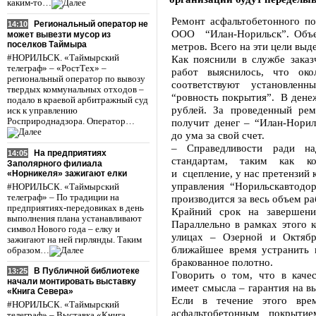
каким-то…
Ремонт асфальтобетонного по
Региональный оператор не
14:10
ООО “Илан-Норильск”. Объе
может вывезти мусор из
поселков Таймыра
метров. Всего на эти цели выд
#НОРИЛЬСК. «Таймырский
Как пояснили в службе заказ
телеграф» – «РостТех» –
работ выяснилось, что ок
региональный оператор по вывозу
соответствуют установлен
твердых коммунальных отходов –
“ровность покрытия”. В денеж
подало в краевой арбитражный суд
рублей. За проведенный рем
иск к управлению
Росприроднадзора. Оператор…
получит денег – “Илан-Норил
до ума за свой счет.
– Справедливости ради н
На предприятиях
14:05
стандартам, таким как ко
Заполярного филиала
и сцепление, у нас претензий 
«Норникеля» зажигают елки
управления “Норильскавтодо
#НОРИЛЬСК. «Таймырский
телеграф» – По традиции на
производится за весь объем ра
предприятиях-передовиках в день
Крайний срок на завершени
выполнения плана устанавливают
Параллельно в рамках этого 
символ Нового года – елку и
улицах – Озерной и Октябр
зажигают на ней гирлянды. Таким
ближайшее время устранить в
образом…
бракованное полотно.
В Публичной библиотеке
13:25
Говорить о том, что в каче
начали монтировать выставку
имеет смысла – гарантия на в
«Книга Севера»
Если в течение этого вре
#НОРИЛЬСК. «Таймырский
асфальтобетонным покрытие
телеграф» – Выставка «Книга