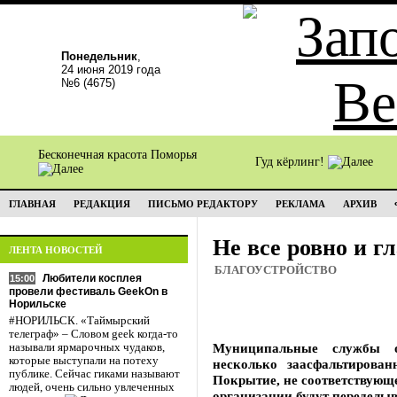
Понедельник
,
24 июня 2019 года
№6 (4675)
Бесконечная красота Поморья
Гуд кёрлинг!
ГЛАВНАЯ
РЕДАКЦИЯ
ПИСЬМО РЕДАКТОРУ
РЕКЛАМА
АРХИВ
Не все ровно и г
ЛЕНТА НОВОСТЕЙ
БЛАГОУСТРОЙСТВО
Любители косплея
15:00
провели фестиваль GeekOn в
Норильске
#НОРИЛЬСК. «Таймырский
телеграф» – Словом geek когда-то
Муниципальные службы о
называли ярмарочных чудаков,
которые выступали на потеху
несколько заасфальтирова
публике. Сейчас гиками называют
Покрытие, не соответствующ
людей, очень сильно увлеченных
организации будут переделыва