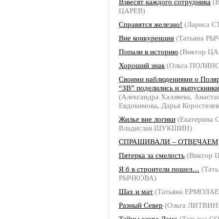
Взвесят каждого сотрудника
(В
ЦАРЕВ)
Справятся железно!
(Лариса 
Вне конкуренции
(Татьяна РЫ
Попали в историю
(Виктор ЦА
Хороший знак
(Ольга ПОЛЯН
Своими наблюдениями о Поля
“ЗВ” поделились и выпускник
(Александра Халляева, Анаста
Евдокимова, Дарья Коростелев
Жилье вне логики
(Екатерина
Владислав ШУКШИН)
СПРАШИВАЛИ – ОТВЕЧАЕМ
Пятерка за смелость
(Виктор 
Я б в строители пошел…
(Тать
РЫЧКОВА)
Шах и мат
(Татьяна ЕРМОЛАЕ
Разный Север
(Ольга ЛИТВИН
Тайны озера Лама
(Татьяна С