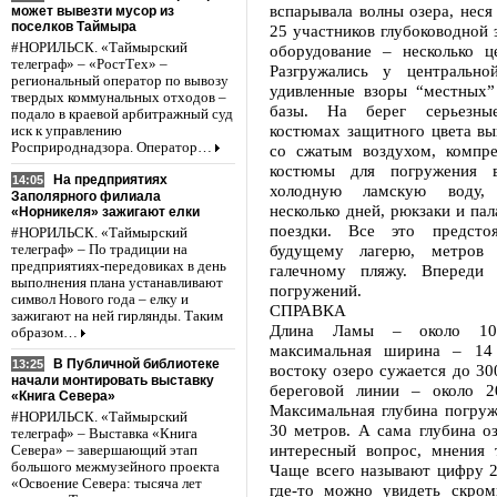
вспарывала волны озера, неся
может вывезти мусор из
поселков Таймыра
25 участников глубоководной 
#НОРИЛЬСК. «Таймырский
оборудование – несколько це
телеграф» – «РостТех» –
Разгружались у центрально
региональный оператор по вывозу
удивленные взоры “местных”
твердых коммунальных отходов –
базы. На берег серьезн
подало в краевой арбитражный суд
костюмах защитного цвета вы
иск к управлению
Росприроднадзора. Оператор…
со сжатым воздухом, компре
костюмы для погружения в
На предприятиях
14:05
холодную ламскую воду,
Заполярного филиала
несколько дней, рюкзаки и пал
«Норникеля» зажигают елки
поездки. Все это предсто
#НОРИЛЬСК. «Таймырский
будущему лагерю, метров
телеграф» – По традиции на
предприятиях-передовиках в день
галечному пляжу. Впереди
выполнения плана устанавливают
погружений.
символ Нового года – елку и
СПРАВКА
зажигают на ней гирлянды. Таким
Длина Ламы – около 100
образом…
максимальная ширина – 14 
В Публичной библиотеке
13:25
востоку озеро сужается до 30
начали монтировать выставку
береговой линии – около 2
«Книга Севера»
Максимальная глубина погруж
#НОРИЛЬСК. «Таймырский
30 метров. А сама глубина о
телеграф» – Выставка «Книга
интересный вопрос, мнения т
Севера» – завершающий этап
большого межмузейного проекта
Чаще всего называют цифру 2
«Освоение Севера: тысяча лет
где-то можно увидеть скром