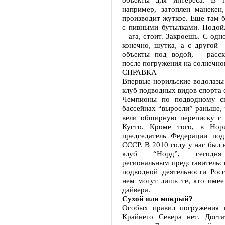
например, затоплен манекен,
производит жуткое. Еще там 
с пивными бутылками. Подой
– ага, стоит. Закроешь. С одн
конечно, шутка, а с другой 
объекты под водой, – расска
после погружения на солнечном
СПРАВКА
Впервые норильские водолазы
клуб подводных видов спорта е
Чемпионы по подводному с
бассейнах “выросли” раньше, 
вели обширную переписку с
Кусто. Кроме того, в Нори
председатель Федерации под
СССР. В 2010 году у нас был 
клуб “Норд”, сегодня
региональным представительс
подводной деятельности Росс
нем могут лишь те, кто имее
дайвера.
Сухой или мокрый?
Особых правил погружения 
Крайнего Севера нет. Доста