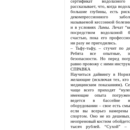
сертификат водолазног
рассказывает, что, когда водол
большие глубины, есть риск
декомпрессионного забо
называемой кессонной болезн
и в условиях Ламы. Лечат “к
посредством водолазной 
счастью, пока его профессио
ни разу не пригодились.
– Тьфу-тьфу, – стучит по де
Ребята все опытные, з
безопасности. Но перед пог
равно провожу с ними инструк
СПРАВКА
Научиться дайвингу в Норил
желающие (исключая тех, кто
медицинским показаниям). Се
чаще всего приходят “нуле
имеющие опыта погружен
ведется в бассейне н
оборудовании – свое есть смы
если вы всерьез намерены 
спортом. Оно не из дешевых,
неопреновый костюм обойдетс
тысяч рублей. “Сухой” –