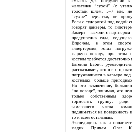
смысла. Для погружений в 
желателен “сухой” (с утепл
толстый шлем, 5–7 мм, не
“сухие” перчатки, не проп
Если с судорогой под водой сп
говорят дайверы, то гипотер
Замерз – выходи с партнером 
предупредив гида, ведущег
Впрочем, в этом спорт
гипертермия, когда погруж
жаркую погоду, при этом н
костюм требуется достаточно 
Евгений Бабич, руководитель
рассказывает, что в его практ
погружавшиеся в карьере под
костюмах, больше пригодных
Но это исключение, большин
“по погоде”, понимая, что нел
только собственным здо
тормозить группу: ради 
замерзшего члена кома
подниматься на поверхность и 
то и всем остальным.
Экспедицию, как и полагаетс
медик. Причем Олег Ки