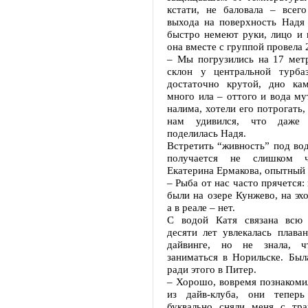
кстати, не баловала – всег
выхода на поверхность Надя 
быстро немеют руки, лицо и 
она вместе с группой провела 
– Мы погрузились на 17 мет
склон у центральной турба
достаточно крутой, дно кам
много ила – оттого и вода му
налима, хотели его потрогать, 
нам удивился, что даже
поделилась Надя.
Встретить “живность” под во
получается не слишком ч
Екатерина Ермакова, опытный 
– Рыба от нас часто прячется:
были на озере Кунжево, на эхо
а в реале – нет.
С водой Катя связана всю 
десяти лет увлекалась плава
дайвинге, но не знала, 
заниматься в Норильске. Был
ради этого в Питер.
– Хорошо, вовремя познакоми
из дайв-клуба, они теперь
буквально сняли меня с тра