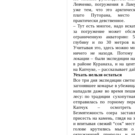
Левченко, погружения в Лам
уже тем, что это арктическ
плато Путорана, место 
практически девственное.
– Тут есть многое, надо иска
за погружение может обсле
ограниченную акваторию: 
глубину и по 30 метров вл
Учитывая это, здесь можно мн
ничего не находя. Потом
локации – были экспедиции н
в районе Куранаха, и на цент
на Капчуке, – рассказывает да
Уехать нельзя остаться
Все три дня экспедиции светил
загонявшее комарье в убежищ
нападали даже во время пеши
лесу: по традиции сухопутна
отправилась по горному пер
Капчук – осмотреть о
Безмятежность озера заставл
присесть на камень, глядя на 
и впитывая свежий “сок” мест
голове крутились мысли о
окружающей природы и чт