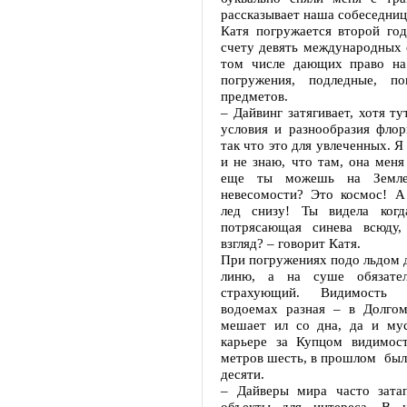
рассказывает наша собеседниц
Катя погружается второй год
счету девять международных 
том числе дающих право на
погружения, подледные, п
предметов.
– Дайвинг затягивает, хотя ту
условия и разнообразия флор
так что это для увлеченных. Я
и не знаю, что там, она меня 
еще ты можешь на Земле
невесомости? Это космос! А
лед снизу! Ты видела когда
потрясающая синева всюду,
взгляд? – говорит Катя.
При погружениях подо льдом 
линю, а на суше обязател
страхующий. Видимость 
водоемах разная – в Долгом
мешает ил со дна, да и мус
карьере за Купцом видимос
метров шесть, в прошлом был
десяти.
– Дайверы мира часто зата
объекты для интереса. В н