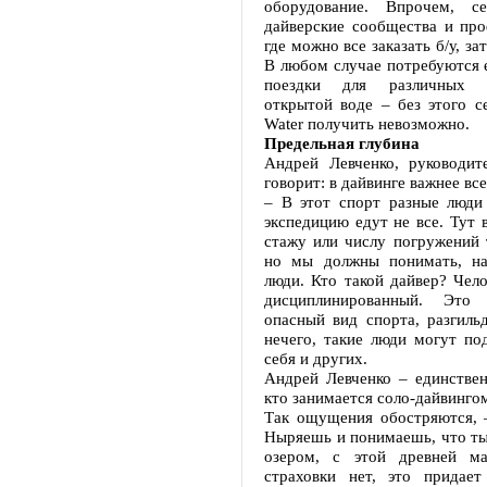
оборудование. Впрочем, се
дайверские сообщества и про
где можно все заказать б/у, за
В любом случае потребуются 
поездки для различных 
открытой воде – без этого с
Water получить невозможно.
Предельная глубина
Андрей Левченко, руководите
говорит: в дайвинге важнее вс
– В этот спорт разные люди 
экспедицию едут не все. Тут 
стажу или числу погружений 
но мы должны понимать, на
люди. Кто такой дайвер? Чел
дисциплинированный. Это
опасный вид спорта, разгиль
нечего, такие люди могут по
себя и других.
Андрей Левченко – единствен
кто занимается соло-дайвинго
Так ощущения обостряются, –
Ныряешь и понимаешь, что ты
озером, с этой древней м
страховки нет, это придает