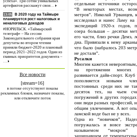
успеха». Три сотни уникальных
отдельные источники осторо
артефактов расскажут свои…
“В некоторых местах, воз
метров”. Николай Урванцев, 
В 2020 году на Таймыре
13:05
планируется рост налоговых и
исследовал и нанес Ламу на 
неналоговых доходов
экспедиций 1920-х годов, п
#НОРИЛЬСК. «Таймырский
озера большая – десятки мет
телеграф» – На сессии
его части, близ речки Демэ, л
Законодательного собрания края
дна. Привязали к нему арканы,
депутаты во втором чтении
что было (набралось 203 метра
приняли бюджет-2020 и плановый
период 2021–2022 годов. Один из
не достали”.
главных приоритетов документа –
Русалки
…
Многим кажется невероятным,
на протяжении многих 
Все новости
развивается дайв-спорт. Клуб
пополняется новыми член
[stream=16]
постоянных среди них не та
в потоке отсутствуют показы
десяток тех, на чьем сч
рекламных блоков, назначьте показы,
погружений в других городах
или отключите поток
они люди разных профессий, 
общим увлечением. А вот опы
ламской воде был не у всех.
Одна из “новичков”, Надеж
погружалась и вовсе экстр
называемом “мокром” 
защищавшем от температуры 