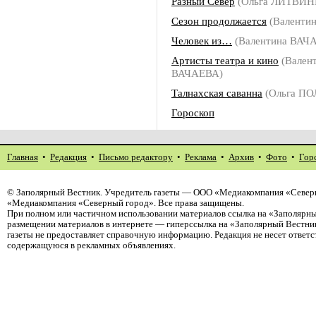
Разный Север
(Ольга ЛИТВИН
Сезон продолжается
(Валенти
Человек из…
(Валентина ВАЧ
Артисты театра и кино
(Вален
ВАЧАЕВА)
Талнахская саванна
(Ольга П
Гороскоп
Главная
•
Редакция
•
Письмо редактору
•
Реклама
•
Архив
•
Фото
•
Гор
©
Заполярный Вестник
. Учредитель газеты — ООО «Медиакомпания «Северн
«Медиакомпания «Северный город». Все права защищены.
При полном или частичном использовании материалов ссылка на «Заполярны
размещении материалов в интернете — гиперссылка на «Заполярный Вестник
газеты не предоставляет справочную информацию. Редакция не несет ответ
содержащуюся в рекламных объявлениях.