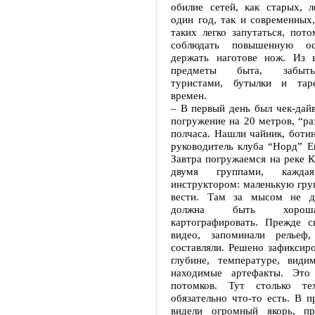
обилие сетей, как старых, 
один год, так и современных
таких легко запутаться, пот
соблюдать повышенную ос
держать наготове нож. Из 
предметы быта, забыт
туристами, бутылки и таре
времен.
– В первый день был чек-дай
погружение на 20 метров, “ра
полчаса. Нашли чайник, ботин
руководитель клуба “Норд” Е
Завтра погружаемся на реке 
двумя группами, кажд
инструктором: маленькую груп
вести. Там за мысом не ду
должна быть хорош
картографировать. Прежде 
видео, запоминали рельеф
составляли. Решено зафиксир
глубине, температуре, видим
находимые артефакты. Это 
потомков. Тут столько те
обязательно что-то есть. В 
видели огромный якорь, п