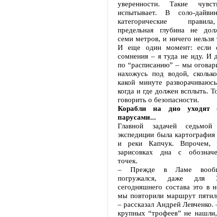
уверенности. Такие чувс
испытывает. В соло-дайви
категорические правил
предельная глубина не дол
семи метров, и ничего нельзя 
И еще один момент: если е
сомнения – я туда не иду. И 
по “расписанию” – мы оговари
нахожусь под водой, сколько
какой минуте разворачиваюсь
когда и где должен всплыть. Т
говорить о безопасности.
Корабли на дно уходят 
парусами...
Главной задачей седьмой 
экспедиции была картография
и реки Капчук. Впрочем, 
зарисовках дна с обознач
точек.
– Прежде в Ламе вооб
погружался, даже для 
сегодняшнего состава это в 
мы повторили маршрут пятиле
– рассказал Андрей Левченко. 
крупных “трофеев” не нашли,