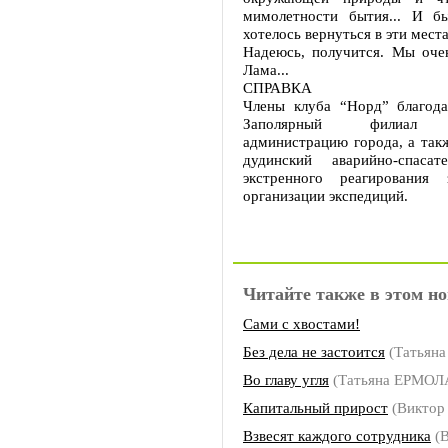
мимолетности бытия... И б
хотелось вернуться в эти места
Надеюсь, получится. Мы очен
Лама...
СПРАВКА
Члены клуба “Норд” благод
Заполярный филиал “
администрацию города, а так
дудинский аварийно-спасат
экстренного реагировани
организации экспедиций.
Читайте также в этом но
Сами с хвостами!
Без дела не застоится
(Татьян
Во главу угля
(Татьяна ЕРМОЛ
Капитальный прирост
(Виктор
Взвесят каждого сотрудника
(В