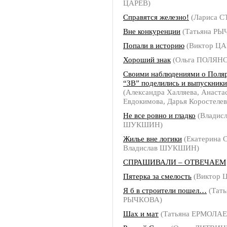
ЦАРЕВ)
Справятся железно!
(Лариса 
Вне конкуренции
(Татьяна РЫ
Попали в историю
(Виктор ЦА
Хороший знак
(Ольга ПОЛЯН
Своими наблюдениями о Поля
“ЗВ” поделились и выпускник
(Александра Халляева, Анаста
Евдокимова, Дарья Коростелев
Не все ровно и гладко
(Владисл
ШУКШИН)
Жилье вне логики
(Екатерина
Владислав ШУКШИН)
СПРАШИВАЛИ – ОТВЕЧАЕМ
Пятерка за смелость
(Виктор 
Я б в строители пошел…
(Тать
РЫЧКОВА)
Шах и мат
(Татьяна ЕРМОЛАЕ