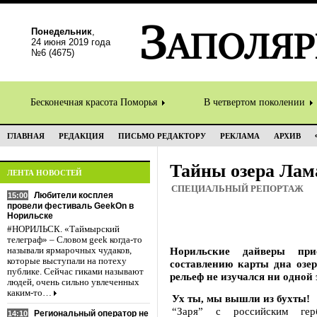
Понедельник
,
24 июня 2019 года
№6 (4675)
Бесконечная красота Поморья
В четвертом поколении
ГЛАВНАЯ
РЕДАКЦИЯ
ПИСЬМО РЕДАКТОРУ
РЕКЛАМА
АРХИВ
Тайны озера Лам
ЛЕНТА НОВОСТЕЙ
СПЕЦИАЛЬНЫЙ РЕПОРТАЖ
Любители косплея
15:00
провели фестиваль GeekOn в
Норильске
#НОРИЛЬСК. «Таймырский
телеграф» – Словом geek когда-то
Норильские дайверы пр
называли ярмарочных чудаков,
которые выступали на потеху
составлению карты дна озе
публике. Сейчас гиками называют
рельеф не изучался ни одной
людей, очень сильно увлеченных
каким-то…
Ух ты, мы вышли из бухты!
“Заря” с российским ге
Региональный оператор не
14:10