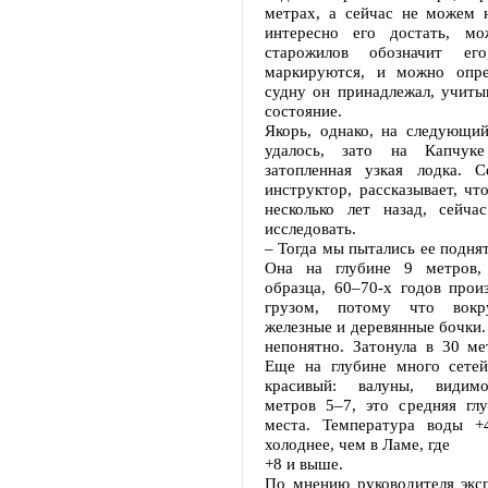
метрах, а сейчас не можем 
интересно его достать, мо
старожилов обозначит ег
маркируются, и можно опре
судну он принадлежал, учитыв
состояние.
Якорь, однако, на следующий
удалось, зато на Капчуке
затопленная узкая лодка. С
инструктор, рассказывает, чт
несколько лет назад, сейч
исследовать.
– Тогда мы пытались ее поднят
Она на глубине 9 метров, 
образца, 60–70-х годов прои
грузом, потому что вокр
железные и деревянные бочки.
непонятно. Затонула в 30 ме
Еще на глубине много сетей
красивый: валуны, видимо
метров 5–7, это средняя глу
места. Температура воды +4.
холоднее, чем в Ламе, где
+8 и выше.
По мнению руководителя экс