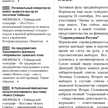
каким-то…
Активная фаза предвыборного 
Региональный оператор не
14:10
Норильска еще мало осведомле
может вывезти мусор из
поселков Таймыра
мандаты 10 сентября. Это нен
#НОРИЛЬСК. «Таймырский
участников “битвы за электо
телеграф» – «РостТех» –
еще много. Уже сейчас мож
региональный оператор по вывозу
багажом и в какой степени
твердых коммунальных отходов –
представительства на финишн
подало в краевой арбитражный суд
“Справедливая Россия”
иск к управлению
Росприроднадзора. Оператор…
Норильские справедливороссы
центра выглядят ярко и персп
На предприятиях
14:05
время ни слуху ни духу, а в
Заполярного филиала
горсоветовских выборах. Все 
«Норникеля» зажигают елки
усилилась и активизировала 
#НОРИЛЬСК. «Таймырский
Сахно новый лидер норильск
телеграф» – По традиции на
предприятиях-передовиках в день
Дмитрий Дубров занялся дело
выполнения плана устанавливают
избирательный список хорош
символ Нового года – елку и
Леонида Соломаху. Второе в
зажигают на ней гирлянды. Таким
выборах в составе списка 
образом…
знакомой большинству северян
В Публичной библиотеке
13:25
кандидатов Игорю Соловиенк
начали монтировать выставку
набрала полный “социальный к
«Книга Севера»
– общественная деятельность
#НОРИЛЬСК. «Таймырский
журналист – ответственная 
телеграф» – Выставка «Книга
найдутся избиратели, готов
Севера» – завершающий этап