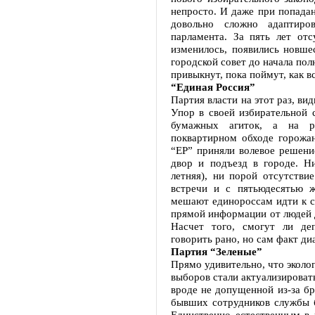
непросто. И даже при попада
довольно сложно адаптиро
парламента. За пять лет от
изменилось, появились новше
городской совет до начала пол
привыкнут, пока поймут, как в
“Единая Россия”
Партия власти на этот раз, ви
Упор в своей избирательной 
бумажных агиток, а на р
поквартирном обходе горожа
“ЕР” приняли волевое решение
двор и подъезд в городе. Н
летняя), ни порой отсутстви
встречи и с пятьюдесятью 
мешают единороссам идти к св
прямой информации от людей д
Насчет того, смогут ли де
говорить рано, но сам факт ди
Партия “Зеленые”
Прямо удивительно, что эколо
выборов стали актуализироват
вроде не допущенной из-за б
бывших сотрудников службы 
Единственно естественным в