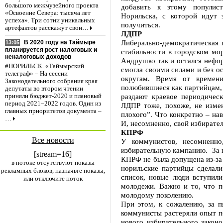
большого межмузейного проекта
добавить к этому популис
«Освоение Севера: тысяча лет
Норильска, с которой идут
успеха». Три сотни уникальных
получиться.
артефактов расскажут свои…
ЛДПР
Либерально-демократическая 
В 2020 году на Таймыре
13:05
планируется рост налоговых и
стабильности в городском мо
неналоговых доходов
Андрушко так и остался нефо
#НОРИЛЬСК. «Таймырский
смогла своими силами и без о
телеграф» – На сессии
округам. Время от времени
Законодательного собрания края
полюбившиеся как партийцам, 
депутаты во втором чтении
раздают краевое периодическ
приняли бюджет-2020 и плановый
период 2021–2022 годов. Один из
ЛДПР тоже, похоже, не измен
главных приоритетов документа –
плохого”. Что конкретно – на
…
И, несомненно, свой избирате
КПРФ
Все новости
У коммунистов, несомненн
избирательную кампанию. За п
[stream=16]
КПРФ не была допущена из-за 
в потоке отсутствуют показы
норильские партийцы сделал
рекламных блоков, назначьте показы,
список, новые люди вступил
или отключите поток
молодежи. Важно и то, что п
молодому поколению.
При этом, к сожалению, за пя
коммунисты растеряли опыт по
нового избирательного законо