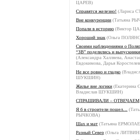
ЦАРЕВ)
Справятся железно!
(Лариса 
Вне конкуренции
(Татьяна РЫ
Попали в историю
(Виктор ЦА
Хороший знак
(Ольга ПОЛЯН
Своими наблюдениями о Поля
“ЗВ” поделились и выпускник
(Александра Халляева, Анаста
Евдокимова, Дарья Коростелев
Не все ровно и гладко
(Владисл
ШУКШИН)
Жилье вне логики
(Екатерина
Владислав ШУКШИН)
СПРАШИВАЛИ – ОТВЕЧАЕМ
Я б в строители пошел…
(Тать
РЫЧКОВА)
Шах и мат
(Татьяна ЕРМОЛАЕ
Разный Север
(Ольга ЛИТВИН