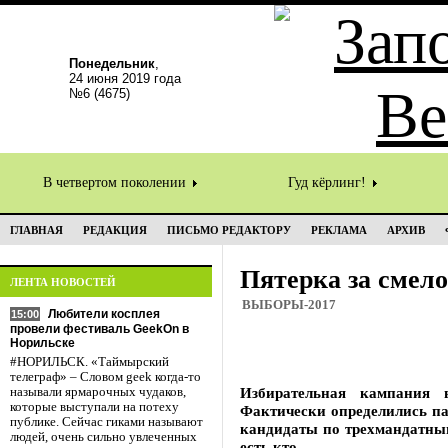
Понедельник
,
24 июня 2019 года
№6 (4675)
В четвертом поколении
Гуд кёрлинг!
ГЛАВНАЯ
РЕДАКЦИЯ
ПИСЬМО РЕДАКТОРУ
РЕКЛАМА
АРХИВ
Пятерка за смело
ЛЕНТА НОВОСТЕЙ
ВЫБОРЫ-2017
Любители косплея
15:00
провели фестиваль GeekOn в
Норильске
#НОРИЛЬСК. «Таймырский
телеграф» – Словом geek когда-то
Избирательная кампания 
называли ярмарочных чудаков,
которые выступали на потеху
Фактически определились па
публике. Сейчас гиками называют
кандидаты по трехмандатным
людей, очень сильно увлеченных
есть кто.