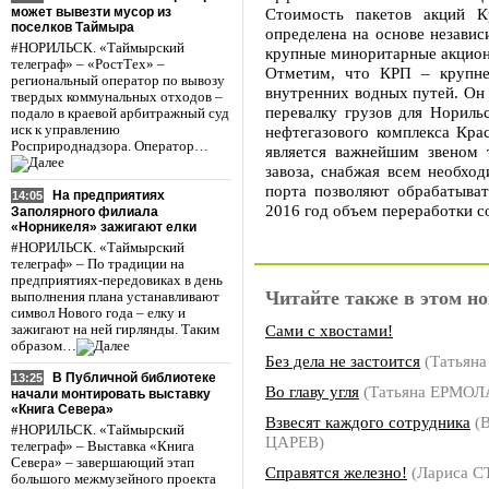
может вывезти мусор из
Стоимость пакетов акций К
поселков Таймыра
определена на основе незави
#НОРИЛЬСК. «Таймырский
крупные миноритарные акцион
телеграф» – «РостТех» –
Отметим, что КРП – крупне
региональный оператор по вывозу
внутренних водных путей. Он 
твердых коммунальных отходов –
перевалку грузов для Нориль
подало в краевой арбитражный суд
иск к управлению
нефтегазового комплекса Крас
Росприроднадзора. Оператор…
является важнейшим звеном 
завоза, снабжая всем необх
порта позволяют обрабатыват
На предприятиях
14:05
2016 год объем переработки с
Заполярного филиала
«Норникеля» зажигают елки
#НОРИЛЬСК. «Таймырский
телеграф» – По традиции на
предприятиях-передовиках в день
Читайте также в этом но
выполнения плана устанавливают
символ Нового года – елку и
Сами с хвостами!
зажигают на ней гирлянды. Таким
образом…
Без дела не застоится
(Татьян
В Публичной библиотеке
13:25
Во главу угля
(Татьяна ЕРМОЛ
начали монтировать выставку
«Книга Севера»
Взвесят каждого сотрудника
(В
#НОРИЛЬСК. «Таймырский
ЦАРЕВ)
телеграф» – Выставка «Книга
Севера» – завершающий этап
Справятся железно!
(Лариса 
большого межмузейного проекта