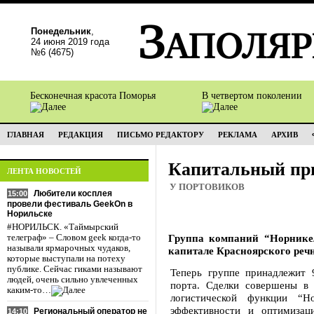
Понедельник
,
24 июня 2019 года
№6 (4675)
Бесконечная красота Поморья
В четвертом поколении
ГЛАВНАЯ
РЕДАКЦИЯ
ПИСЬМО РЕДАКТОРУ
РЕКЛАМА
АРХИВ
Капитальный пр
ЛЕНТА НОВОСТЕЙ
У ПОРТОВИКОВ
Любители косплея
15:00
провели фестиваль GeekOn в
Норильске
#НОРИЛЬСК. «Таймырский
Группа компаний “Норникел
телеграф» – Словом geek когда-то
называли ярмарочных чудаков,
капитале Красноярского речн
которые выступали на потеху
публике. Сейчас гиками называют
Теперь группе принадлежит
людей, очень сильно увлеченных
порта. Сделки совершены в 
каким-то…
логистической функции “Н
эффективности и оптимизац
Региональный оператор не
14:10