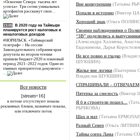
«Освоение Севера: тысяча лет
Вне конкуренции
(Татьяна РЫ
успеха». Три сотни уникальных
артефактов расскажут свои…
Попали в историю
(Виктор ЦА
Хороший знак
(Ольга ПОЛЯН
В 2020 году на Таймыре
13:05
Своими наблюдениями о Поля
планируется рост налоговых и
неналоговых доходов
“ЗВ” поделились и выпускник
#НОРИЛЬСК. «Таймырский
(Александра Халляева, Анаста
телеграф» – На сессии
Евдокимова, Дарья Коростелев
Законодательного собрания края
депутаты во втором чтении
Не все ровно и гладко
(Владисл
приняли бюджет-2020 и плановый
ШУКШИН)
период 2021–2022 годов. Один из
главных приоритетов документа –
Жилье вне логики
(Екатерина
…
Владислав ШУКШИН)
СПРАШИВАЛИ – ОТВЕЧАЕМ
Все новости
Пятерка за смелость
(Виктор 
[stream=16]
в потоке отсутствуют показы
Я б в строители пошел…
(Тать
рекламных блоков, назначьте показы,
РЫЧКОВА)
или отключите поток
Шах и мат
(Татьяна ЕРМОЛАЕ
Разный Север
(Ольга ЛИТВИН
Тайны озера Лама
(Татьяна С