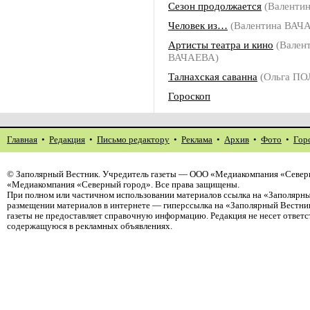
Сезон продолжается
(Валенти
Человек из…
(Валентина ВАЧ
Артисты театра и кино
(Вален
ВАЧАЕВА)
Талнахская саванна
(Ольга П
Гороскоп
Главная
•
Редакция
•
Письмо редактору
•
Реклама
•
Архив
•
Фото
•
Гор
©
Заполярный Вестник
. Учредитель газеты — ООО «Медиакомпания «Северн
«Медиакомпания «Северный город». Все права защищены.
При полном или частичном использовании материалов ссылка на «Заполярны
размещении материалов в интернете — гиперссылка на «Заполярный Вестник
газеты не предоставляет справочную информацию. Редакция не несет ответ
содержащуюся в рекламных объявлениях.