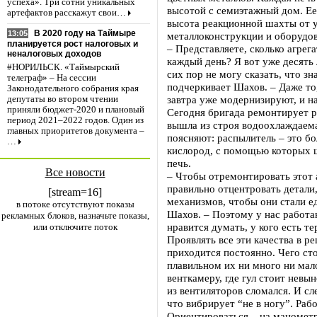
успеха». Три сотни уникальных
высотой с семиэтажный дом. Ее
артефактов расскажут свои…
высота реакционной шахты от у
В 2020 году на Таймыре
13:05
металлоконструкции и оборудов
планируется рост налоговых и
– Представляете, сколько агрег
неналоговых доходов
каждый день? Я вот уже десять 
#НОРИЛЬСК. «Таймырский
сих пор не могу сказать, что зн
телеграф» – На сессии
подчеркивает Шахов. – Даже то
Законодательного собрания края
завтра уже модернизируют, и н
депутаты во втором чтении
приняли бюджет-2020 и плановый
Сегодня бригада ремонтирует р
период 2021–2022 годов. Один из
вышла из строя водоохлаждаема
главных приоритетов документа –
поясняют: распылитель – это б
…
кислород, с помощью которых ш
печь.
Все новости
– Чтобы отремонтировать этот 
правильно отцентровать детали
[stream=16]
механизмов, чтобы они стали е
в потоке отсутствуют показы
Шахов. – Поэтому у нас работаю
рекламных блоков, назначьте показы,
нравится думать, у кого есть те
или отключите поток
Проявлять все эти качества в р
приходится постоянно. Чего сто
плавильном их ни много ни мал
венткамеру, где гул стоит невы
из вентиляторов сломался. И с
что вибрирует “не в ногу”. Раб
Ориентироваться – на манометр