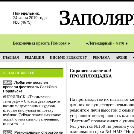
Понедельник
,
24 июня 2019 года
№6 (4675)
Бесконечная красота Поморья
«Легендарный» матч
ГЛАВНАЯ
РЕДАКЦИЯ
ПИСЬМО РЕДАКТОРУ
РЕКЛАМА
АРХИВ
Справятся железно!
ЛЕНТА НОВОСТЕЙ
ПРОМПЛОЩАДКА
Любители косплея
15:00
провели фестиваль GeekOn в
Норильске
#НОРИЛЬСК. «Таймырский
На производстве их называют м
телеграф» – Словом geek когда-то
для них не существует невыпол
называли ярмарочных чудаков,
ремонтом печи высотой с семиэ
которые выступали на потеху
публике. Сейчас гиками называют
устраняют неисправность клапа
людей, очень сильно увлеченных
“Вестник” познакомился с уник
каким-то…
№1 участка №159 по ремонту о
плавильного цеха №1 НМЗ “Нор
Региональный оператор не
14:10