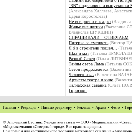
Своими наблюдениями о Полярн
“ЗВ” поделились и выпускники
(Александра Халляева, Анастас
Дарья Коростелева)
Не все ровно и гладко
(Владисл
Жилье вне логики
(Екатерина 
Владислав ШУКШИН)
СПРАШИВАЛИ – ОТВЕЧАЕМ
Пятерка за смелость
(Виктор Ц
Я б в строители пошел…
(Тать
Шах и мат
(Татьяна ЕРМОЛАЕВ
Разный Север
(Ольга ЛИТВИНЕ
Тайны озера Лама
(Татьяна СО
Сезон продолжается
(Валентин
Человек из…
(Валентина ВАЧА
Артисты театра и кино
(Валент
Талнахская саванна
(Ольга ПО
Гороскоп
Главная
•
Редакция
•
Письмо редактору
•
Реклама
•
Архив
•
Фото
•
Гор
©
Заполярный Вестник
. Учредитель газеты — ООО «Медиакомпания «Северн
«Медиакомпания «Северный город». Все права защищены.
При полном или частичном использовании материалов ссылка на «Заполярны