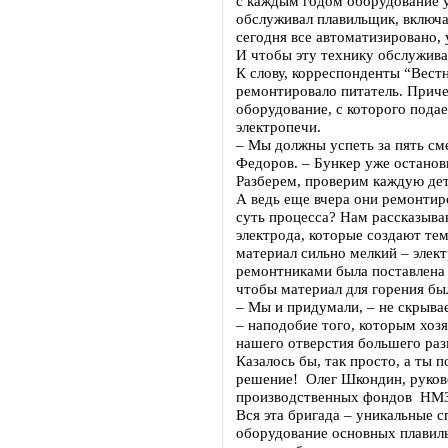
с каждым годом оборудование у
обслуживал плавильщик, включал
сегодня все автоматизировано,
И чтобы эту технику обслужива
К слову, корреспонденты “Вестн
ремонтировало питатель. Приче
оборудование, с которого подае
электропечи.
– Мы должны успеть за пять сме
Федоров. – Бункер уже останови
Разберем, проверим каждую дет
А ведь еще вчера они ремонтир
суть процесса? Нам рассказываю
электрода, которые создают те
материал сильно мелкий – элек
ремонтниками была поставлена 
чтобы материал для горения бы
– Мы и придумали, – не скрыва
– наподобие того, которым хоз
нашего отверстия большего раз
Казалось бы, так просто, а ты 
решение! Олег Шкондин, руков
производственных фондов НМЗ,
Вся эта бригада – уникальные 
оборудование основных плавил