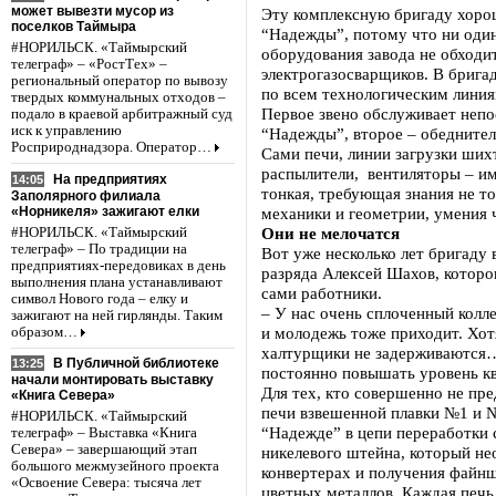
может вывезти мусор из
Эту комплексную бригаду хоро
поселков Таймыра
“Надежды”, потому что ни оди
#НОРИЛЬСК. «Таймырский
оборудования завода не обходит
телеграф» – «РостТех» –
электрогазосварщиков. В бригад
региональный оператор по вывозу
по всем технологическим линия
твердых коммунальных отходов –
Первое звено обслуживает непо
подало в краевой арбитражный суд
иск к управлению
“Надежды”, второе – обеднител
Росприроднадзора. Оператор…
Сами печи, линии загрузки ших
распылители, вентиляторы – им
На предприятиях
14:05
тонкая, требующая знания не то
Заполярного филиала
«Норникеля» зажигают елки
механики и геометрии, умения 
Они не мелочатся
#НОРИЛЬСК. «Таймырский
телеграф» – По традиции на
Вот уже несколько лет бригаду 
предприятиях-передовиках в день
разряда Алексей Шахов, которо
выполнения плана устанавливают
сами работники.
символ Нового года – елку и
– У нас очень сплоченный колле
зажигают на ней гирлянды. Таким
и молодежь тоже приходит. Хот
образом…
халтурщики не задерживаются…
В Публичной библиотеке
13:25
постоянно повышать уровень кв
начали монтировать выставку
Для тех, кто совершенно не пре
«Книга Севера»
печи взвешенной плавки №1 и №
#НОРИЛЬСК. «Таймырский
“Надежде” в цепи переработки
телеграф» – Выставка «Книга
Севера» – завершающий этап
никелевого штейна, который не
большого межмузейного проекта
конвертерах и получения файнш
«Освоение Севера: тысяча лет
цветных металлов. Каждая печь