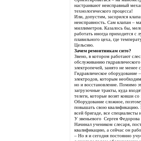
настраивают неисправный меха
технологического процесса!
Или, допустим, засорился клапа
неисправность. Сам клапан – м
миллиметров. Казалось бы, мел
работать иногда приходится с л
плавильного цеха, где темпера
Цельсию.
Зачем ремонтникам сито?
Звено, в котором работают сле
обслуживанию гидравлического
электропечей, занято не менее
Гидравлическое оборудование –
электродов, которым необходим
но и восстановление. Помимо э
загрузочные тракты, куда входя
телеги, которые возят ковши со
Оборудование сложное, поэтом
повышать свою квалификацию. Н
всей бригаде, все специалисты
У звеньевого Сергея Федорова 
Начинал учеником слесаря, пос
квалификацию, а сейчас он раб
– Но я и сегодня постоянно учу