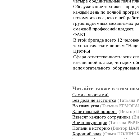
четыре обеднительные печи пл
Обслуживание техники – проце
каждый день по полной програм
потому что все, кто в ней работ
грузоподъемных механизмах раб
смежной профессией владеет.
ФАКТ
В этой бригаде всего 12 челове
технологическим линиям “Наде
ЦИФРЫ
Сфера ответственности этих сп
взвешенной плавки, четырех об
вспомогательного оборудовани
Читайте также в этом ном
Сами с хвостами!
Без дела не застоится
(Татьяна
Во главу угля
(Татьяна ЕРМОЛА
Капитальный прирост
(Виктор 
Взвесят каждого сотрудника
(Ви
Вне конкуренции
(Татьяна РЫЧ
Попали в историю
(Виктор ЦАР
Хороший знак
(Ольга ПОЛЯНС