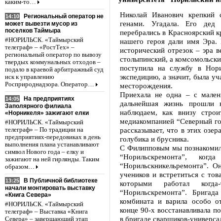
каким-то…
Николай Иванович крепкий 
Региональный оператор не
14:10
генами. Угадала. Его дед
может вывезти мусор из
поселков Таймыра
перебрались в Красноярский к
#НОРИЛЬСК. «Таймырский
нашего героя дали имя Эра. 
телеграф» – «РостТех» –
исторический отрезок – эра в
региональный оператор по вывозу
столыпинский, а комсомольски
твердых коммунальных отходов –
поступила на службу в Нор
подало в краевой арбитражный суд
экспедицию, а значит, была у
иск к управлению
Росприроднадзора. Оператор…
месторождения.
Приехала не одна – с мален
На предприятиях
14:05
дальнейшая жизнь прошли 
Заполярного филиала
наблюдаем, как внизу стро
«Норникеля» зажигают елки
медиакомпанией “Северный го
#НОРИЛЬСК. «Таймырский
рассказывает, что в этих озер
телеграф» – По традиции на
предприятиях-передовиках в день
голубика и брусника.
выполнения плана устанавливают
С Филипповым мы познакомили
символ Нового года – елку и
“Норильскремонта”, ког
зажигают на ней гирлянды. Таким
“Норильскникельремонта”. Он
образом…
учеников и встретиться с тов
В Публичной библиотеке
13:25
которыми работал когд
начали монтировать выставку
“Норильскремонта”. Бригад
«Книга Севера»
комбината и варила особо о
#НОРИЛЬСК. «Таймырский
конце 90-х восстанавливала п
телеграф» – Выставка «Книга
в бригаде сварщиков-универса
Севера» – завершающий этап