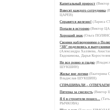
Капитальный прирост
(Виктор
Взвесят каждого сотрудника
(В
ЦАРЕВ)
Справятся железно!
(Лариса 
Попали в историю
(Виктор ЦА
Хороший знак
(Ольга ПОЛЯН
Своими наблюдениями о Поля
“ЗВ” поделились и выпускник
(Александра Халляева, Анаста
Евдокимова, Дарья Коростелев
Не все ровно и гладко
(Владисл
ШУКШИН)
Жилье вне логики
(Екатерина
Владислав ШУКШИН)
СПРАШИВАЛИ – ОТВЕЧАЕМ
Пятерка за смелость
(Виктор 
Я б в строители пошел…
(Тать
РЫЧКОВА)
Шах и мат
(Татьяна ЕРМОЛАЕ