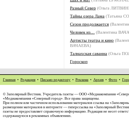
Разный Север
(Ольга ЛИТВИН
Тайны озера Лама
(Татьяна С
Сезон продолжается
(Валенти
Человек из…
(Валентина ВАЧ
Артисты театра и кино
(Вален
ВАЧАЕВА)
Талнахская саванна
(Ольга П
Гороскоп
Главная
•
Редакция
•
Письмо редактору
•
Реклама
•
Архив
•
Фото
•
Гор
©
Заполярный Вестник
. Учредитель газеты — ООО «Медиакомпания «Северн
«Медиакомпания «Северный город». Все права защищены.
При полном или частичном использовании материалов ссылка на «Заполярны
размещении материалов в интернете — гиперссылка на «Заполярный Вестник
газеты не предоставляет справочную информацию. Редакция не несет ответ
содержащуюся в рекламных объявлениях.