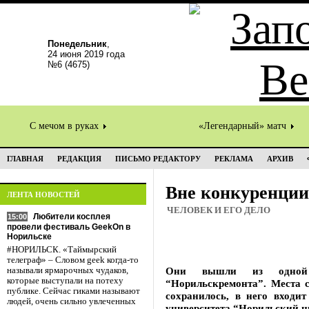
Понедельник
,
24 июня 2019 года
№6 (4675)
С мечом в руках
«Легендарный» матч
ГЛАВНАЯ
РЕДАКЦИЯ
ПИСЬМО РЕДАКТОРУ
РЕКЛАМА
АРХИВ
Вне конкуренции
ЛЕНТА НОВОСТЕЙ
ЧЕЛОВЕК И ЕГО ДЕЛО
Любители косплея
15:00
провели фестиваль GeekOn в
Норильске
#НОРИЛЬСК. «Таймырский
телеграф» – Словом geek когда-то
Они вышли из одной 
называли ярмарочных чудаков,
которые выступали на потеху
“Норильскремонта”. Места с
публике. Сейчас гиками называют
сохранилось, в него входи
людей, очень сильно увлеченных
университета “Норильский