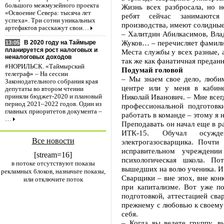
большого межмузейного проекта
Жизнь всех разбросала, но н
«Освоение Севера: тысяча лет
ребят сейчас занимаются 
успеха». Три сотни уникальных
производства, имеют солидные
артефактов расскажут свои…
– Халитдин Абилкасимов, Вл
Жуков… – перечисляет фамил
В 2020 году на Таймыре
13:05
планируется рост налоговых и
Места службы у всех разные, 
неналоговых доходов
так же как фанатичная преданн
#НОРИЛЬСК. «Таймырский
Подумай головой
телеграф» – На сессии
– Мы знаем свое дело, любим
Законодательного собрания края
центре или у меня в кабине
депутаты во втором чтении
Николай Иванович. – Мне всег
приняли бюджет-2020 и плановый
период 2021–2022 годов. Один из
профессиональной подготов
главных приоритетов документа –
работать в команде – этому я 
…
Преподавать он начал еще в р
ИТК-15. Обучал осужде
Все новости
электрогазосварщика. Почти
исправительном учреждени
[stream=16]
психологическая школа. По
в потоке отсутствуют показы
вышедших на волю ученика. И
рекламных блоков, назначьте показы,
Сварщики – вне эпох, вне кон
или отключите поток
при капитализме. Вот уже п
подготовкой, аттестацией сва
прежнему с любовью к своему д
себя.
– Когда вы ведете группу, в