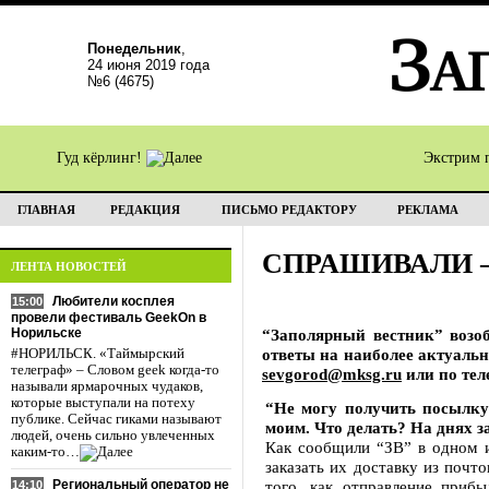
Понедельник
,
24 июня 2019 года
№6 (4675)
Гуд кёрлинг!
Экстрим 
ГЛАВНАЯ
РЕДАКЦИЯ
ПИСЬМО РЕДАКТОРУ
РЕКЛАМА
СПРАШИВАЛИ 
ЛЕНТА НОВОСТЕЙ
Любители косплея
15:00
провели фестиваль GeekOn в
Норильске
“Заполярный вестник” возоб
ответы на наиболее актуаль
#НОРИЛЬСК. «Таймырский
телеграф» – Словом geek когда-то
sevgorod@mksg.ru
или по тел
называли ярмарочных чудаков,
которые выступали на потеху
“Не могу получить посылку
публике. Сейчас гиками называют
моим. Что делать? На днях 
людей, очень сильно увлеченных
Как сообщили “ЗВ” в одном и
каким-то…
заказать их доставку из почт
Региональный оператор не
того, как отправление приб
14:10