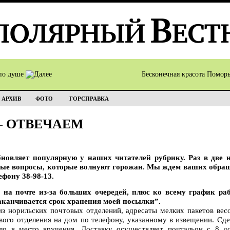
по душе
Бесконечная красота Помор
АРХИВ
ФОТО
ГОРСПРАВКА
– ОТВЕЧАЕМ
новляет популярную у наших читателей рубрику. Раз в две 
ные вопросы, которые волнуют горожан. Мы ждем ваших обращ
ефону 38-98-13.
 на почте из-за больших очередей, плюс ко всему график ра
заканчивается срок хранения моей посылки”.
з норильских почтовых отделений, адресаты мелких пакетов вес
ового отделения на дом по телефону, указанному в извещении. Сде
ыло в место вручения. Доставку осуществляет почтальон с 8 