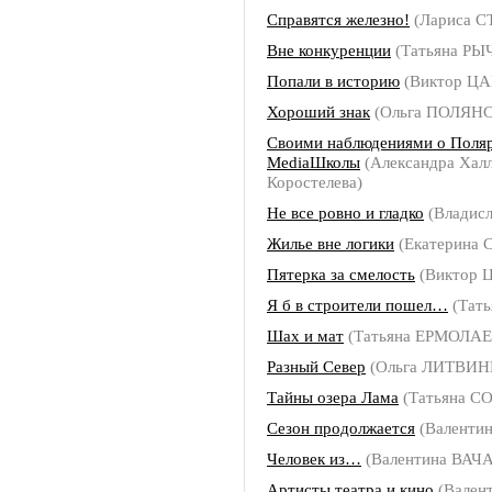
Справятся железно!
(Лариса 
Вне конкуренции
(Татьяна РЫ
Попали в историю
(Виктор ЦА
Хороший знак
(Ольга ПОЛЯН
Своими наблюдениями о Поляр
МediaШколы
(Александра Халл
Коростелева)
Не все ровно и гладко
(Владис
Жилье вне логики
(Екатерина
Пятерка за смелость
(Виктор 
Я б в строители пошел…
(Тат
Шах и мат
(Татьяна ЕРМОЛАЕ
Разный Север
(Ольга ЛИТВИН
Тайны озера Лама
(Татьяна С
Сезон продолжается
(Валенти
Человек из…
(Валентина ВАЧ
Артисты театра и кино
(Вален