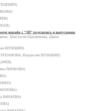
СТЕЦЕВИЧ)
ЧКОВА)
РЕВ)
СКАЯ)
ном жирафе с “ЗВ” поделились и выпускники
яева, Анастасия Евдокимова, Дарья
лав ШУКШИН)
 СТЕПАНОВА, Владислав ШУКШИН)
ЦАРЕВ)
ьяна РЫЧКОВА)
ВА)
ЕНКО)
ОКОЛОВА)
на ВАЧАЕВА)
АЕВА)
тина ВАЧАЕВА)