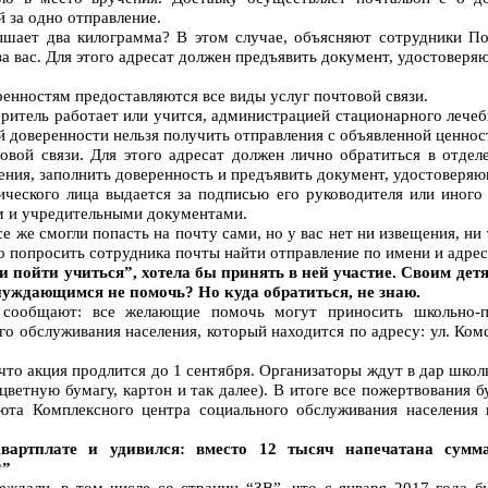
 за одно отправление.
ышает два килограмма? В этом случае, объясняют сотрудники П
за вас. Для этого адресат должен предъявить документ, удостоверя
ренностям предоставляются все виды услуг почтовой связи.
веритель работает или учится, администрацией стационарного лече
ой доверенности нельзя получить отправления с объявленной ценнос
овой связи. Для этого адресат должен лично обратиться в отделе
ения, заполнить доверенность и предъявить документ, удостоверя
ческого лица выдается за подписью его руководителя или иного
ом и учредительными документами.
е же смогли попасть на почту сами, но у вас нет ни извещения, ни
 попросить сотрудника почты найти отправление по имени и адресу
пойти учиться”, хотела бы принять в ней участие. Своим дет
нуждающимся не помочь? Но куда обратиться, не знаю.
 сообщают: все желающие помочь могут приносить школьно-п
о обслуживания населения, который находится по адресу: ул. Ком
что акция продлится до 1 сентября. Организаторы ждут в дар школ
 цветную бумагу, картон и так далее). В итоге все пожертвования
юта Комплексного центра социального обслуживания населения
артплате и удивился: вместо 12 тысяч напечатана сумм
?”
дали, в том числе со страниц “ЗВ”, что с января 2017 года бу