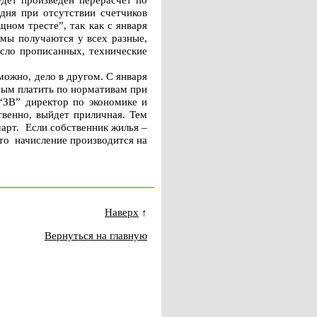
дня при отсутствии счетчиков
ном тресте”, так как с января
мы получаются у всех разные,
исло прописанных, технические
ожно, дело в другом. С января
рым платить по нормативам при
“ЗВ” директор по экономике и
твенно, выйдет приличная. Тем
март. Если собственник жилья –
то начисление производится на
Наверх
↑
Вернуться на главную