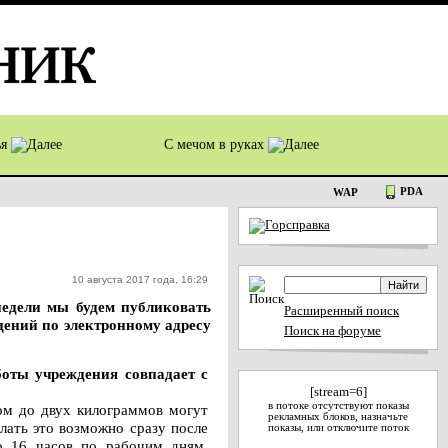
ья
С мечом в руках
PDA
WAP
10 августа 2017 года, 16:29
недели мы будем публиковать
Расширенный поиск
ений по электронному адресу
Поиск на форуме
боты учреждения совпадает с
[stream=6]
в потоке отсутствуют показы
ом до двух килограммов могут
рекламных блоков, назначьте
лать это возможно сразу после
показы, или отключите поток
до 16 часов по рабочим дням.