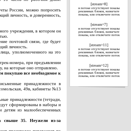
[stream=8]
в потоке отсутствуют показы
очты России, можно попросить
рекламных блоков, назначьте
ющий личность, и доверенность,
показы, или отключите поток
[stream=7]
в потоке отсутствуют показы
бного учреждения, в котором он
рекламных блоков, назначьте
показы, или отключите поток
тью.
ние почтовой связи, где будет
[stream=11]
ющий личность.
в потоке отсутствуют показы
 лица, уполномоченного на это
рекламных блоков, назначьте
показы, или отключите поток
 трек-номера, при предъявлении
[stream=12]
, на которые оно отправлено.
в потоке отсутствуют показы
ям покупаю все необходимое к
рекламных блоков, назначьте
показы, или отключите поток
исьменные принадлежности в
сомольская, 49в, кабинеты №13
ьные принадлежности (тетради,
 будут сформированы в наборы и
 и детям из малообеспеченных
а свыше 35. Неужели из-за
дет произведен перерасчет по