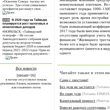
«Освоение Севера: тысяча лет
коммунальным платежам. Во-п
успеха». Три сотни уникальных
составляет порядка 1000–1300
артефактов расскажут свои…
нынешнего года применяется 
играет роль время постройки 
В 2020 году на Таймыре
13:05
возможности установки счетчи
планируется рост налоговых и
Один повышающий коэффициент 
неналоговых доходов
2017 года были внесены измен
#НОРИЛЬСК. «Таймырский
отсутствии приборов учета б
телеграф» – На сессии
Законодательного собрания края
финансам “Жилищного треста”
депутаты во втором чтении
более что в марте было произв
приняли бюджет-2020 и плановый
муниципалитет (имеется в вид
период 2021–2022 годов. Один из
одного
главных приоритетов документа –
…
Все новости
Читайте также в этом но
[stream=16]
в потоке отсутствуют показы
Сами с хвостами!
рекламных блоков, назначьте показы,
Без дела не застоится
(Татьян
или отключите поток
Во главу угля
(Татьяна ЕРМОЛ
Капитальный прирост
(Виктор
Взвесят каждого сотрудника
(В