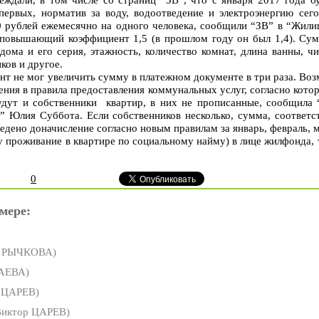
ервых, норматив за воду, водоотведение и электроэнергию сего
 рублей ежемесячно на одного человека, сообщили “ЗВ” в “Жилищ
повышающий коэффициент 1,5 (в прошлом году он был 1,4). Сум
дома и его серия, этажность, количество комнат, длина ванны, ч
ков и другое.
не мог увеличить сумму в платежном документе в три раза. Возм
ения в правила предоставления коммунальных услуг, согласно кото
удут и собственники квартир, в них не прописанные, сообщила 
 Юлия Суббота. Если собственников несколько, сумма, соответс
едено доначисление согласно новым правилам за январь, февраль, 
у проживание в квартире по социальному найму) в лице жилфонда, 
0
мере:
а РЫЧКОВА)
АЕВА)
 ЦАРЕВ)
иктор ЦАРЕВ)