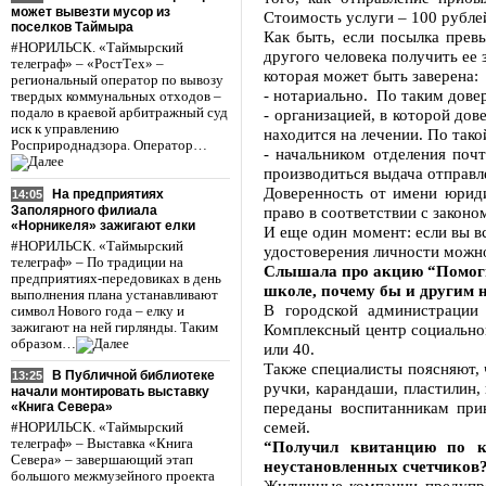
может вывезти мусор из
Стоимость услуги – 100 рублей
поселков Таймыра
Как быть, если посылка прев
#НОРИЛЬСК. «Таймырский
другого человека получить ее 
телеграф» – «РостТех» –
которая может быть заверена:
региональный оператор по вывозу
- нотариально. По таким дове
твердых коммунальных отходов –
подало в краевой арбитражный суд
- организацией, в которой до
иск к управлению
находится на лечении. По так
Росприроднадзора. Оператор…
- начальником отделения почт
производиться выдача отправл
Доверенность от имени юриди
На предприятиях
14:05
Заполярного филиала
право в соответствии с закон
«Норникеля» зажигают елки
И еще один момент: если вы вс
#НОРИЛЬСК. «Таймырский
удостоверения личности можно
телеграф» – По традиции на
Слышала про акцию “Помоги 
предприятиях-передовиках в день
школе, почему бы и другим 
выполнения плана устанавливают
В городской администрации
символ Нового года – елку и
зажигают на ней гирлянды. Таким
Комплексный центр социальног
образом…
или 40.
Также специалисты поясняют, 
В Публичной библиотеке
13:25
ручки, карандаши, пластилин,
начали монтировать выставку
переданы воспитанникам при
«Книга Севера»
семей.
#НОРИЛЬСК. «Таймырский
телеграф» – Выставка «Книга
“Получил квитанцию по кв
Севера» – завершающий этап
неустановленных счетчиков
большого межмузейного проекта
Жилищные компании предупреж