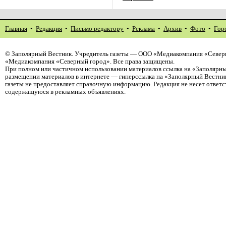
Главная
•
Редакция
•
Письмо редактору
•
Реклама
•
Архив
•
Фото
•
Гор
©
Заполярный Вестник
. Учредитель газеты — ООО «Медиакомпания «Северн
«Медиакомпания «Северный город». Все права защищены.
При полном или частичном использовании материалов ссылка на «Заполярны
размещении материалов в интернете — гиперссылка на «Заполярный Вестник
газеты не предоставляет справочную информацию. Редакция не несет ответ
содержащуюся в рекламных объявлениях.