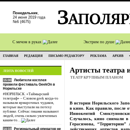
Понедельник
,
24 июня 2019 года
№6 (4675)
С мечом в руках
Экстрим по душе
ГЛАВНАЯ
РЕДАКЦИЯ
ПИСЬМО РЕДАКТОРУ
РЕКЛАМА
АРХИВ
Артисты театра 
ЛЕНТА НОВОСТЕЙ
ТЕАТР КРУПНЫМ ПЛАНОМ
Любители косплея
15:00
провели фестиваль GeekOn в
Норильске
#НОРИЛЬСК. «Таймырский
телеграф» – Словом geek когда-то
В истории Норильского Запо
называли ярмарочных чудаков,
которые выступали на потеху
в кино. Как правило, после 
публике. Сейчас гиками называют
Иннокентий Смоктуновск
людей, очень сильно увлеченных
Случалось, кино снимали в
каким-то…
Герасимова, “Территорию”
действующих артистов наш
Региональный оператор не
14:10