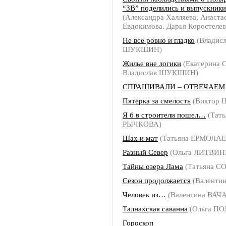
“ЗВ” поделились и выпускник
(Александра Халляева, Анаста
Евдокимова, Дарья Коростелев
Не все ровно и гладко
(Владисл
ШУКШИН)
Жилье вне логики
(Екатерина
Владислав ШУКШИН)
СПРАШИВАЛИ – ОТВЕЧАЕМ
Пятерка за смелость
(Виктор 
Я б в строители пошел…
(Тать
РЫЧКОВА)
Шах и мат
(Татьяна ЕРМОЛАЕ
Разный Север
(Ольга ЛИТВИН
Тайны озера Лама
(Татьяна С
Сезон продолжается
(Валенти
Человек из…
(Валентина ВАЧ
Талнахская саванна
(Ольга П
Гороскоп