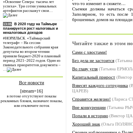
«Освоение Севера: тысяча лет
что-то изменит в сюжете…
успеха». Три сотни уникальных
Съемки должны начаться ср
артефактов расскажут свои…
Заполярном, то есть после 
брошенных домов на площади 
В 2020 году на Таймыре
13:05
планируется рост налоговых и
неналоговых доходов
#НОРИЛЬСК. «Таймырский
Читайте также в этом но
телеграф» – На сессии
Законодательного собрания края
Сами с хвостами!
депутаты во втором чтении
приняли бюджет-2020 и плановый
Без дела не застоится
(Татьян
период 2021–2022 годов. Один из
главных приоритетов документа –
Во главу угля
(Татьяна ЕРМОЛ
…
Капитальный прирост
(Виктор
Все новости
Взвесят каждого сотрудника
(В
ЦАРЕВ)
[stream=16]
в потоке отсутствуют показы
Справятся железно!
(Лариса 
рекламных блоков, назначьте показы,
или отключите поток
Вне конкуренции
(Татьяна РЫ
Попали в историю
(Виктор ЦА
Хороший знак
(Ольга ПОЛЯН
Своими наблюдениями о Поля