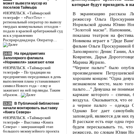
может вывезти мусор из
которые будут проходить в н
поселков Таймыра
#НОРИЛЬСК. «Таймырский
В экранизацию рассказа Л
телеграф» – «РостТех» –
режиссер Ольга Проскурнин
региональный оператор по вывозу
Норильской драмы Юлию Нови
твердых коммунальных отходов –
“Золотой маске”. Напомним,
подало в краевой арбитражный суд
показана театром на фестива
иск к управлению
Росприроднадзора. Оператор…
Новикова играет в “Дяде Ван
фильме Ольги Проскурниной б
Заполярного: Денис Ганин, Ал
На предприятиях
14:05
Ковригин, Дарья Дороготовц
Заполярного филиала
Марина Журило.
«Норникеля» зажигают елки
“Черное пальто” было опубл
#НОРИЛЬСК. «Таймырский
телеграф» – По традиции на
произведением Петрушевско
предприятиях-передовиках в день
хорошим концом: “Одна девушк
выполнения плана устанавливают
незнакомом месте, мало того
символ Нового года – елку и
пальто…” Девушка не понимает, 
зажигают на ней гирлянды. Таким
кармане которого – спички, 
образом…
воздуха. Оказывается, что ее
В Публичной библиотеке
13:25
а черное пальто – одежда 
начали монтировать выставку
Однако Бог дает самоубийц
«Книга Севера»
заповедей, являются для них п
#НОРИЛЬСК. «Таймырский
В рассказе есть еще одна гер
телеграф» – Выставка «Книга
будем пересказывать то, что
Севера» – завершающий этап
большого межмузейного проекта
режиссер, по словам Юлии Нов