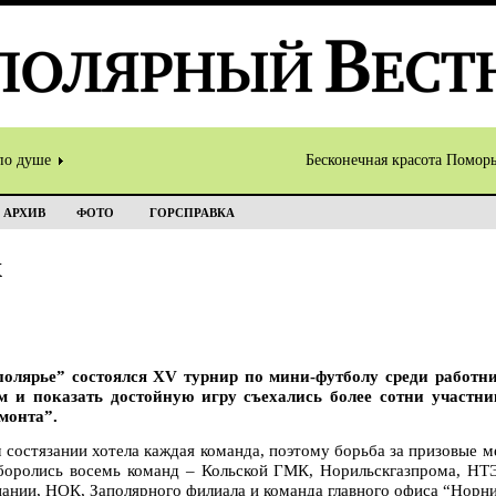
по душе
Бесконечная красота Помор
АРХИВ
ФОТО
ГОРСПРАВКА
х
олярье” состоялся ХV турнир по мини-футболу среди работн
и показать достойную игру съехались более сотни участник
монта”.
состязании хотела каждая команда, поэтому борьба за призовые м
 боролись восемь команд – Кольской ГМК, Норильскгазпрома, НТ
ании, НОК, Заполярного филиала и команда главного офиса “Норни