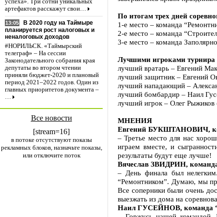
успеха». Три сотни уникальных
артефактов расскажут свои…
По итогам трех дней соревн
В 2020 году на Таймыре
13:05
1-е место – команда “Ремонтни
планируется рост налоговых и
2-е место – команда “Строител
неналоговых доходов
3-е место – команда Заполярно
#НОРИЛЬСК. «Таймырский
телеграф» – На сессии
Лучшими игроками турнира 
Законодательного собрания края
лучший вратарь – Евгений Мак
депутаты во втором чтении
приняли бюджет-2020 и плановый
лучший защитник – Евгений Ов
период 2021–2022 годов. Один из
лучший нападающий – Алексан
главных приоритетов документа –
лучший бомбардир – Наил Гус
…
лучший игрок – Олег Рыжиков 
Все новости
МНЕНИЯ
Евгений БУКШТАНОВИЧ, ком
[stream=16]
– Третье место для нас хорош
в потоке отсутствуют показы
играем вместе, и сыгранност
рекламных блоков, назначьте показы,
результаты будут еще лучше!
или отключите поток
Вячеслав ЗВИДРИН, команда
– День финала был нелегким
“Ремонтником”. Думаю, мы про
Все соперники были очень дос
выезжать из дома на соревнов
Наил ГУСЕЙНОВ, команда 
– Горжусь нашей командой. 