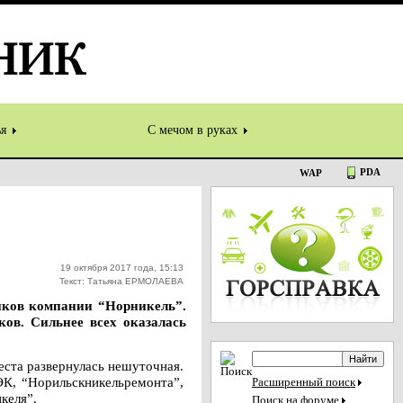
ья
С мечом в руках
PDA
WAP
19 октября 2017 года, 15:13
Текст: Татьяна ЕРМОЛАЕВА
иков компании “Норникель”.
ов. Сильнее всех оказалась
еста развернулась нешуточная.
ЭК, “Норильскникельремонта”,
Расширенный поиск
келя”.
Поиск на форуме