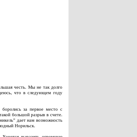
ольшая честь. Мы не так долго
адеюсь, что в следующем году
 боролись за первое место с
такой большой разрыв в счете.
рникель” дает нам возможность
олодный Норильск.
. Хочется выразить огромную