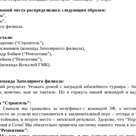
ований места распределились следующим образом:
к”,
ь”,
го филиала.
стали:
аренко (“Строитель”),
сянников (команда Заполярного филиала),
др Байков (“Ремонтник”),
ейнов (“Ремонтник”),
(команда Кольской ГМК).
анда Заполярного филиала:
ий результат. Уезжать домой с наградой юбилейного турнира – б
и, конечно, нам не хватило. Но я горжусь нашей командой и н
 “Строитель”:
. Сначала мы сражались за полуфинал с командой ЗФ, а потом
сто не успели восстановиться к заключительной игре – отсюда и 
тойными, и второе место – неплохой результат. Здорово, что “Но
ания в Сочи! Мы обязательно привезем частичку южного тепла в х
“Ремонтник”:
Мы уже давно тренируемся вместе, и это сыграло нам на руку