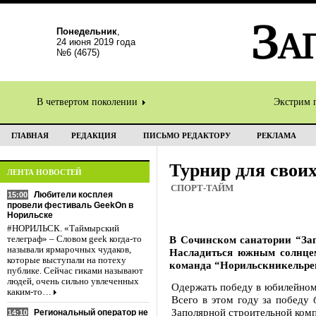
Понедельник
,
24 июня 2019 года
№6 (4675)
В четвертом поколении
Экстрим 
ГЛАВНАЯ
РЕДАКЦИЯ
ПИСЬМО РЕДАКТОРУ
РЕКЛАМА
Турнир для свои
ЛЕНТА НОВОСТЕЙ
СПОРТ-ТАЙМ
Любители косплея
15:00
провели фестиваль GeekOn в
Норильске
#НОРИЛЬСК. «Таймырский
В Сочинском санатории “Зап
телеграф» – Словом geek когда-то
называли ярмарочных чудаков,
Насладиться южным солнцем 
которые выступали на потеху
команда “Норильскникельре
публике. Сейчас гиками называют
людей, очень сильно увлеченных
Одержать победу в юбилейном 
каким-то…
Всего в этом году за победу
Заполярной строительной комп
Региональный оператор не
14:10