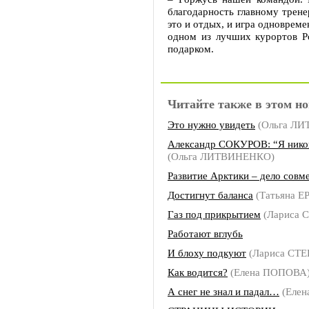
благодарность главному трене
это и отдых, и игра одновреме
одном из лучших курортов Р
подарком.
Читайте также в этом но
Это нужно увидеть
(Ольга Л
Александр СОКУРОВ: “Я никог
(Ольга ЛИТВИНЕНКО)
Развитие Арктики – дело совм
Достигнут баланса
(Татьяна 
Газ под прикрытием
(Лариса 
Работают вглубь
И блоху подкуют
(Лариса СТ
Как водится?
(Елена ПОПОВА
А снег не знал и падал…
(Елен