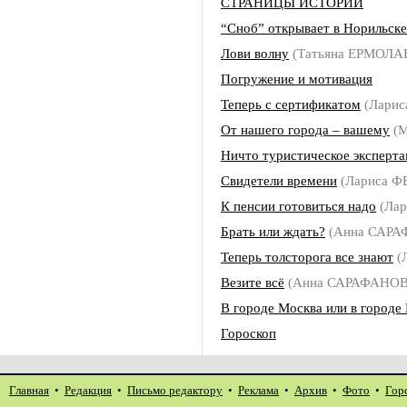
СТРАНИЦЫ ИСТОРИИ
“Сноб” открывает в Норильск
Лови волну
(Татьяна ЕРМОЛА
Погружение и мотивация
Теперь с сертификатом
(Лари
От нашего города – вашему
(М
Ничто туристическое эксперта
Свидетели времени
(Лариса 
К пенсии готовиться надо
(Лар
Брать или ждать?
(Анна САРА
Теперь толсторога все знают
(
Везите всё
(Анна САРАФАНОВ
В городе Москва или в городе
Гороскоп
Главная
•
Редакция
•
Письмо редактору
•
Реклама
•
Архив
•
Фото
•
Гор