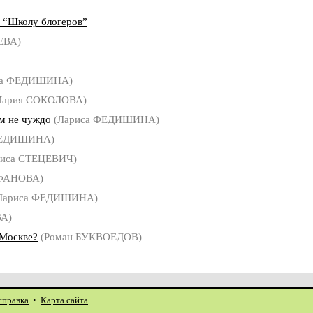
е “Школу блогеров”
ЕВА)
са ФЕДИШИНА)
ария СОКОЛОВА)
м не чуждо
(Лариса ФЕДИШИНА)
ФЕДИШИНА)
иса СТЕЦЕВИЧ)
ФАНОВА)
Лариса ФЕДИШИНА)
А)
 Москве?
(Роман БУКВОЕДОВ)
справка
•
Карта сайта