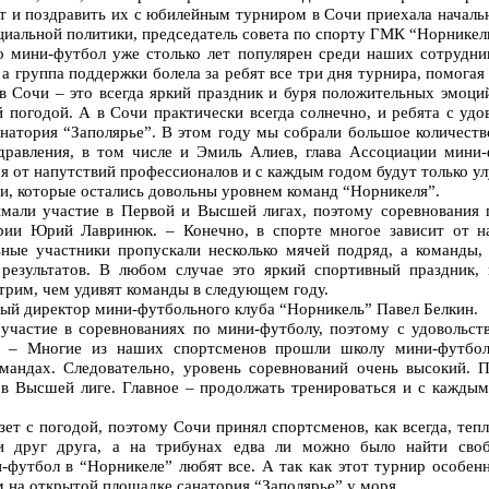
ят и поздравить их с юбилейным турниром в Сочи приехала началь
иальной политики, председатель совета по спорту ГМК “Норникел
о мини-футбол уже столько лет популярен среди наших сотрудник
 а группа поддержки болела за ребят все три дня турнира, помога
в Сочи – это всегда яркий праздник и буря положительных эмоций
 погодой. А в Сочи практически всегда солнечно, и ребята с уд
натория “Заполярье”. В этом году мы собрали большое количество
равления, в том числе и Эмиль Алиев, глава Ассоциации мини-
я от напутствий профессионалов и с каждым годом будут только ул
и, которые остались довольны уровнем команд “Норникеля”.
мали участие в Первой и Высшей лигах, поэтому соревнования 
ории Юрий Лавринюк. – Конечно, в спорте многое зависит от н
ьные участники пропускали несколько мячей подряд, а команды,
 результатов. В любом случае это яркий спортивный праздник,
рим, чем удивят команды в следующем году.
ный директор мини-футбольного клуба “Норникель” Павел Белкин.
 участие в соревнованиях по мини-футболу, поэтому с удовольст
и. – Многие из наших спортсменов прошли школу мини-футбол
андах. Следовательно, уровень соревнований очень высокий. П
 в Высшей лиге. Главное – продолжать тренироваться и с кажды
зет с погодой, поэтому Сочи принял спортсменов, как всегда, тепл
ли друг друга, а на трибунах едва ли можно было найти сво
и-футбол в “Норникеле” любят все. А так как этот турнир особе
 на открытой площадке санатория “Заполярье” у моря.