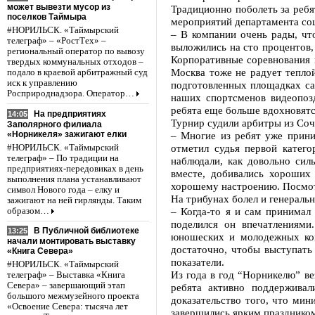
может вывезти мусор из
Традиционно поболеть за реб
поселков Таймыра
мероприятий департамента соц
#НОРИЛЬСК. «Таймырский
– В компании очень рады, чт
телеграф» – «РостТех» –
выложились на сто процентов,
региональный оператор по вывозу
Корпоративные соревнования 
твердых коммунальных отходов –
Москва тоже не радует теплой
подало в краевой арбитражный суд
иск к управлению
подготовленных площадках са
Росприроднадзора. Оператор…
наших спортсменов видеопозд
ребята еще больше вдохновятс
На предприятиях
14:05
Турнир судили арбитры из Соч
Заполярного филиала
«Норникеля» зажигают елки
– Многие из ребят уже прини
отметил судья первой катег
#НОРИЛЬСК. «Таймырский
телеграф» – По традиции на
наблюдали, как довольно сил
предприятиях-передовиках в день
вместе, добивались хороших
выполнения плана устанавливают
хорошему настроению. Посмот
символ Нового года – елку и
На трибунах болел и генераль
зажигают на ней гирлянды. Таким
– Когда-то я и сам принимал
образом…
поделился он впечатлениям
В Публичной библиотеке
13:25
юношеских и молодежных ком
начали монтировать выставку
достаточно, чтобы выступать
«Книга Севера»
показатели.
#НОРИЛЬСК. «Таймырский
Из года в год “Норникелю” ве
телеграф» – Выставка «Книга
Севера» – завершающий этап
ребята активно поддержива
большого межмузейного проекта
доказательство того, что мин
«Освоение Севера: тысяча лет
завершились ярким праздником