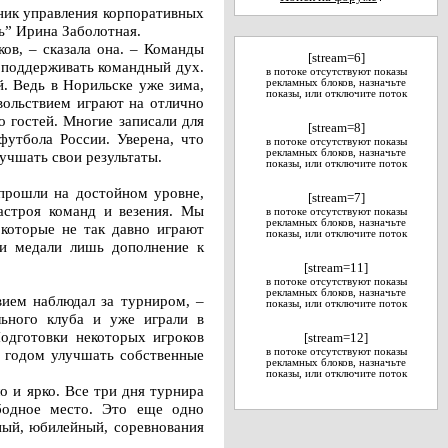
ник управления корпоративных
ь” Ирина Заболотная.
ов, – сказала она. – Команды
[stream=6]
я поддерживать командный дух.
в потоке отсутствуют показы
. Ведь в Норильске уже зима,
рекламных блоков, назначьте
показы, или отключите поток
овольствием играют на отлично
 гостей. Многие записали для
[stream=8]
футбола России. Уверена, что
в потоке отсутствуют показы
рекламных блоков, назначьте
учшать свои результаты.
показы, или отключите поток
прошли на достойном уровне,
[stream=7]
астроя команд и везения. Мы
в потоке отсутствуют показы
рекламных блоков, назначьте
 которые не так давно играют
показы, или отключите поток
 и медали лишь дополнение к
[stream=11]
в потоке отсутствуют показы
рекламных блоков, назначьте
вием наблюдал за турниром, –
показы, или отключите поток
ьного клуба и уже играли в
одготовки некоторых игроков
[stream=12]
м годом улучшать собственные
в потоке отсутствуют показы
рекламных блоков, назначьте
показы, или отключите поток
о и ярко. Все три дня турнира
бодное место. Это еще одно
нный, юбилейный, соревнования