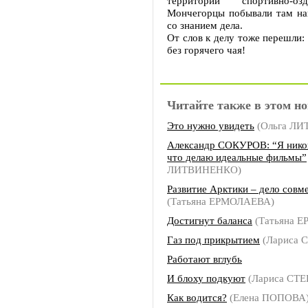
территории спортивно-оз
Мончегорцы побывали там на
со знанием дела.
От слов к делу тоже перешли:
без горячего чая!
Читайте также в этом но
Это нужно увидеть
(Ольга Л
Александр СОКУРОВ: “Я никог
что делаю идеальные фильмы”
ЛИТВИНЕНКО)
Развитие Арктики – дело совм
(Татьяна ЕРМОЛАЕВА)
Достигнут баланса
(Татьяна 
Газ под прикрытием
(Лариса 
Работают вглубь
И блоху подкуют
(Лариса СТ
Как водится?
(Елена ПОПОВА