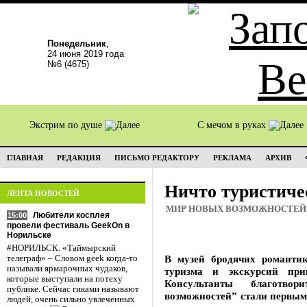
Понедельник
,
24 июня 2019 года
№6 (4675)
Экстрим по душе
С мечом в руках
ГЛАВНАЯ
РЕДАКЦИЯ
ПИСЬМО РЕДАКТОРУ
РЕКЛАМА
АРХИВ
Ничто туристиче
ЛЕНТА НОВОСТЕЙ
МИР НОВЫХ ВОЗМОЖНОСТЕЙ
Любители косплея
15:00
провели фестиваль GeekOn в
Норильске
#НОРИЛЬСК. «Таймырский
В музей бродячих романти
телеграф» – Словом geek когда-то
называли ярмарочных чудаков,
туризма и экскурсий при
которые выступали на потеху
Консультанты благотво
публике. Сейчас гиками называют
возможностей” стали первым
людей, очень сильно увлеченных