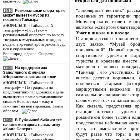
открыться для норильчан.
каким-то…
“Заполярный вестник” расск
Региональный оператор не
14:10
может вывезти мусор из
поданные от территории пр
поселков Таймыра
Мончегорска во главе с мэр
#НОРИЛЬСК. «Таймырский
является экспертом благотвор
телеграф» – «РостТех» –
Учат в школе и в походе
региональный оператор по вывозу
Станция детского и юношеско
твердых коммунальных отходов –
двух заявок: “Музей бро
подало в краевой арбитражный суд
иск к управлению
приключений”. Первый проек
Росприроднадзора. Оператор…
спортивного туризма в Нор
туристы и краеведы вместе
материал о первых походах,
На предприятиях
14:05
“Таймыр”, его участниках. 
Заполярного филиала
«Норникеля» зажигают елки
внесли десятки норильчан,
#НОРИЛЬСК. «Таймырский
поделиться старыми фотогр
телеграф» – По традиции на
маршрутными книжками, п
предприятиях-передовиках в день
самодельное снаряжение: стар
выполнения плана устанавливают
словом, все то, что напоминае
символ Нового года – елку и
Как сказала, представляя п
зажигают на ней гирлянды. Таким
образом…
станции детского туризма
романтиков более тысячи еди
В Публичной библиотеке
13:25
представлена небольшая часть
начали монтировать выставку
того, что выставочное про
«Книга Севера»
будут разве что горы и де
#НОРИЛЬСК. «Таймырский
создающие иллюзию природы
телеграф» – Выставка «Книга