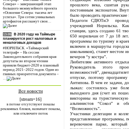
Севера» – завершающий этап
прошлого века, сшитая рук
большого межмузейного проекта
постоянным экспонатом. Внут
«Освоение Севера: тысяча лет
было проводить практические 
успеха». Три сотни уникальных
Педагоги СДЮТиЭ проводят
артефактов расскажут свои…
учреждений Норильска. Как
станции, здесь создано 61 тв
В 2020 году на Таймыре
13:05
650 норильчан от 7 до 18 лет
планируется рост налоговых и
программы по туризму и крае
неналоговых доходов
включен в маршруты городски
#НОРИЛЬСК. «Таймырский
школьников), станет местом и
телеграф» – На сессии
вечеров “у костра”.
Законодательного собрания края
депутаты во втором чтении
Любителям активного отдых
приняли бюджет-2020 и плановый
Руководитель этого про
период 2021–2022 годов. Один из
возможностей”, двенадцатилет
главных приоритетов документа –
отпуске, поэтому программу 
…
Антипова. В чем ее задачи, д
лыжах: состоялось уже бол
Все новости
выходного дня (счет их пошел
викторины на туристическую
[stream=16]
альпинистов “Сокол” и о
в потоке отсутствуют показы
“Возможность”.
рекламных блоков, назначьте показы,
или отключите поток
Участники делегации и колле
представленные программы, по
веревочном парке, котор