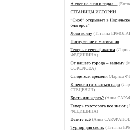
А снег не знал и падал…
(Елен
СТРАНИЦЫ ИСТОРИИ
“Сноб” открывает в Норильск
блогеров”
Лови волну
(Татьяна ЕРМОЛА
Погружение и мотивация
Теперь с сертификатом
(Ларис
ФЕДИШИНА)
От нашего города – вашему
(М
СОКОЛОВА)
Свидетели времени
(Лариса 
К пенсии готовиться надо
(Лар
СТЕЦЕВИЧ)
Брать или ждать?
(Анна САРА
Теперь толсторога все знают
(
ФЕДИШИНА)
Везите всё
(Анна САРАФАНОВ
Турнир для своих
(Татьяна Е