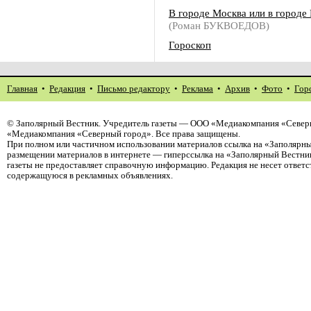
В городе Москва или в городе
(Роман БУКВОЕДОВ)
Гороскоп
Главная
•
Редакция
•
Письмо редактору
•
Реклама
•
Архив
•
Фото
•
Гор
©
Заполярный Вестник
. Учредитель газеты — ООО «Медиакомпания «Северн
«Медиакомпания «Северный город». Все права защищены.
При полном или частичном использовании материалов ссылка на «Заполярны
размещении материалов в интернете — гиперссылка на «Заполярный Вестник
газеты не предоставляет справочную информацию. Редакция не несет ответ
содержащуюся в рекламных объявлениях.