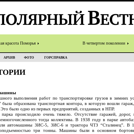
ная красота Поморья
В четвертом поколении
АРХИВ
ФОТО
ГОРСПРАВКА
ТОРИИ
 машины
шного выполнения работ по транспортировке грузов в зимних ус
 была образована транспортная контора, в которую вошли гараж,
. Это было одно из первых предприятий, созданных в НПР.
 парка происходило очень тяжело. Отсутствие гаражей, дорог, 
емногочисленного тогда коллектива. В 1938 году в парке автоб
ыли автомашины ЗИС-5, ЗИС-6 и трактора ЧТЗ “Сталинец”. В 1
зоподъемностью три тонны. Машины были в основном бортов