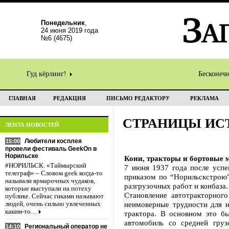
Понедельник
,
24 июня 2019 года
№6 (4675)
Гуд кёрлинг!
Бесконеч
ГЛАВНАЯ
РЕДАКЦИЯ
ПИСЬМО РЕДАКТОРУ
РЕКЛАМА
СТРАНИЦЫ ИС
ЛЕНТА НОВОСТЕЙ
Любители косплея
15:00
провели фестиваль GeekOn в
Норильске
Кони, тракторы и бортовые
#НОРИЛЬСК. «Таймырский
7 июня 1937 года после успе
телеграф» – Словом geek когда-то
приказом по “Норильскстрою”
называли ярмарочных чудаков,
разгрузочных работ и конбаза
которые выступали на потеху
Становление автотракторного
публике. Сейчас гиками называют
неимоверные трудности для н
людей, очень сильно увлеченных
каким-то…
трактора. В основном это б
автомобиль со средней гру
Региональный оператор не
14:10