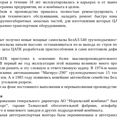
орая в течение 18 лет эксплуатировалась в карьерах и от выно
ограмма предприятия, но и комбината в целом.
биля в производство пришлось полностью реконструировать т
для технического обслуживания, наладить ремонт быстро изна
крупногабаритных запасных частей, для изготовления которых Ц
дъемно-транспортным оборудованием.
нат получил новые мощные самосвалы БелАЗ-540 грузоподъемност
мосвалы начали массово останавливаться из-за выхода из строя п
о цеха ЦАТК разработали приспособления и сами изготовили деф
ТК приступил к освоению более высокопроизводительног
В первый же год эксплуатации этой машины возникло много про
мели решить и эту сложную и ответственную задачу. В 1974-м м
анскими автомашинами “Магирус-290” грузоподъемностью 15 тон
узов. А в 1985 году появились новейшие автомобили семейства Бе
 угольном разрезе.
и на фоне постоянного выполнения и перевыполнения производств
ия
риказами генерального директора АО “Норильский комбинат” был
торг”, гаражи Талнахской обогатительной фабрики, аглоф
о и никелевого заводов и других подразделений комбината.
ьная автотранспортная контора была переименована в автотран