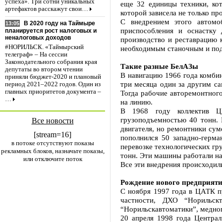
успеха». Три сотни уникальных
еще 32 единицы техники, кот
артефактов расскажут свои…
которой зависела не только пр
С внедрением этого автомо
В 2020 году на Таймыре
13:05
приспособления и оснастку 
планируется рост налоговых и
неналоговых доходов
производство и реставрацию 
#НОРИЛЬСК. «Таймырский
необходимым станочным и по
телеграф» – На сессии
Законодательного собрания края
Такие разные БелАЗы
депутаты во втором чтении
В навигацию 1966 года комби
приняли бюджет-2020 и плановый
три месяца один за другим са
период 2021–2022 годов. Один из
главных приоритетов документа –
Тогда рабочие авторемонтног
…
на линию.
В 1968 году коллектив ЦА
грузоподъемностью 40 тонн. 
Все новости
двигателя, но ремонтники су
[stream=16]
пополнился 50 западно-герм
в потоке отсутствуют показы
перевозке технологических гр
рекламных блоков, назначьте показы,
тонн. Эти машины работали на
или отключите поток
Все эти внедрения происходил
Рождение нового предприят
С ноября 1997 года в ЦАТК п
частности, ДХО “Норильск
“Норильскавтоматики”, медног
20 апреля 1998 года Централ