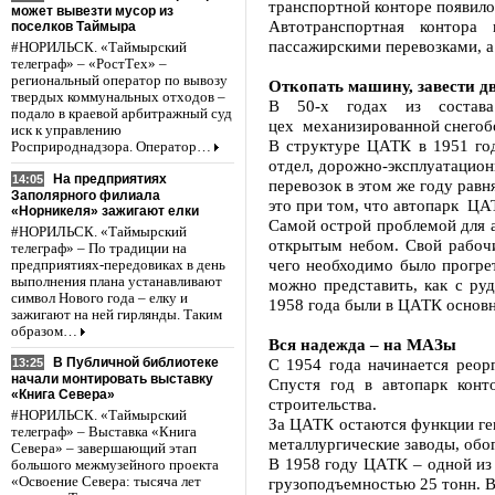
транспортной конторе появило
может вывезти мусор из
Автотранспортная контора 
поселков Таймыра
пассажирскими перевозками, 
#НОРИЛЬСК. «Таймырский
телеграф» – «РостТех» –
региональный оператор по вывозу
Откопать машину, завести 
твердых коммунальных отходов –
В 50-х годах из состава
подало в краевой арбитражный суд
цех механизированной снегоб
иск к управлению
В структуре ЦАТК в 1951 год
Росприроднадзора. Оператор…
отдел, дорожно-эксплуатацион
На предприятиях
14:05
перевозок в этом же году рав
Заполярного филиала
это при том, что автопарк ЦА
«Норникеля» зажигают елки
Самой острой проблемой для 
#НОРИЛЬСК. «Таймырский
открытым небом. Свой рабочи
телеграф» – По традиции на
чего необходимо было прогрет
предприятиях-передовиках в день
выполнения плана устанавливают
можно представить, как с ру
символ Нового года – елку и
1958 года были в ЦАТК осно
зажигают на ней гирлянды. Таким
образом…
Вся надежда – на МАЗы
С 1954 года начинается реор
В Публичной библиотеке
13:25
начали монтировать выставку
Спустя год в автопарк кон
«Книга Севера»
строительства.
#НОРИЛЬСК. «Таймырский
За ЦАТК остаются функции ге
телеграф» – Выставка «Книга
металлургические заводы, обо
Севера» – завершающий этап
В 1958 году ЦАТК – одной из
большого межмузейного проекта
грузоподъемностью 25 тонн. В
«Освоение Севера: тысяча лет