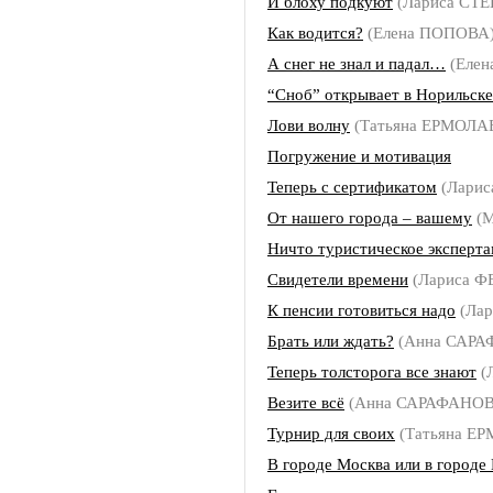
И блоху подкуют
(Лариса СТ
Как водится?
(Елена ПОПОВА
А снег не знал и падал…
(Елен
“Сноб” открывает в Норильск
Лови волну
(Татьяна ЕРМОЛА
Погружение и мотивация
Теперь с сертификатом
(Лари
От нашего города – вашему
(М
Ничто туристическое эксперта
Свидетели времени
(Лариса 
К пенсии готовиться надо
(Лар
Брать или ждать?
(Анна САРА
Теперь толсторога все знают
(
Везите всё
(Анна САРАФАНОВ
Турнир для своих
(Татьяна Е
В городе Москва или в городе