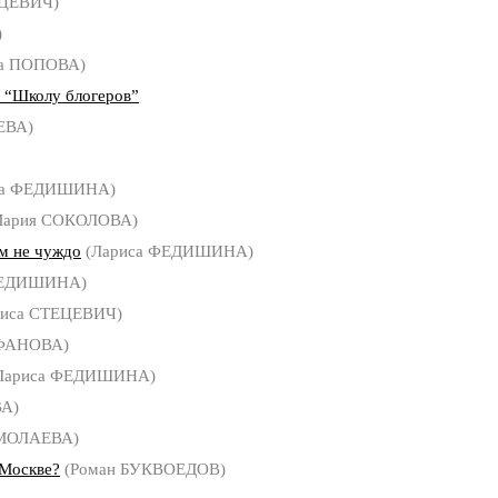
ЕЦЕВИЧ)
)
а ПОПОВА)
е “Школу блогеров”
ЕВА)
са ФЕДИШИНА)
ария СОКОЛОВА)
м не чуждо
(Лариса ФЕДИШИНА)
ФЕДИШИНА)
иса СТЕЦЕВИЧ)
ФАНОВА)
Лариса ФЕДИШИНА)
А)
РМОЛАЕВА)
 Москве?
(Роман БУКВОЕДОВ)