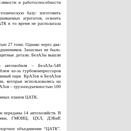
сливости и работоспособности
ехническую базу: изготовить
шиваемых агрегатов, освоить
АТК в то время не располагала
ью 27 тонн. Однако через два-
одшипников. Запасных не было.
ицитные детали. БелАЗы вышли
о автомобиля – БелАЗа-548
блем из-за турбокомпрессоров
ашинный парк КрАЗов и БелАЗов
н, которые использовались на
лАЗов – грузоподъемностью 100
енных планов ЦАТК.
и переданы 14 автохозяйств. В
абрики, ГМОИЦ, ЦХЛ, ДЭБиР,
спортное объединение “ЦАТК”.