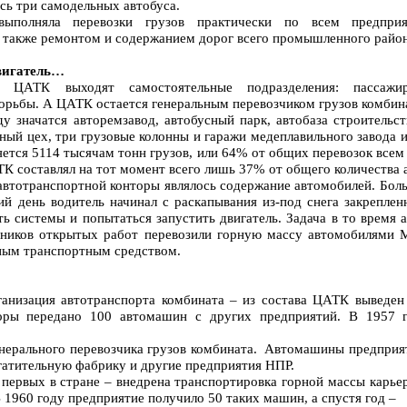
сь три самодельных автобуса.
выполняла перевозки грузов практически по всем предприя
а также ремонтом и содержанием дорог всего промышленного район
двигатель…
 ЦАТК выходят самостоятельные подразделения: пассажи
орьбы. А ЦАТК остается генеральным перевозчиком грузов комбин
у значатся авторемзавод, автобусный парк, автобаза строительс
ный цех, три грузовые колонны и гаражи медеплавильного завода 
няется 5114 тысячам тонн грузов, или 64% от общих перевозок все
ТК составлял на тот момент всего лишь 37% от общего количества
автотранспортной конторы являлось содержание автомобилей. Бо
й день водитель начинал с раскапывания из-под снега закреплен
ь системы и попытаться запустить двигатель. Задача в то время
дников открытых работ перевозили горную массу автомобилями 
вным транспортным средством.
ганизация автотранспорта комбината – из состава ЦАТК выведен
торы передано 100 автомашин с других предприятий. В 1957 
нерального перевозчика грузов комбината. Автомашины предприя
гатительную фабрику и другие предприятия НПР.
 первых в стране – внедрена транспортировка горной массы кар
 1960 году предприятие получило 50 таких машин, а спустя год –