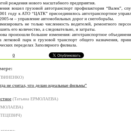
атой рождения нового масштабного предприятия.
нения вошел грузовой автотранспорт профилактория “Валек”, сп
 2001 году к АТО “ЦАТК” присоединилось автотранспортное упра
в 2005-м – управление автомобильных дорог и снегоборьбы.
имизировать не только численность водителей, ремонтного персо
шить его количество, а следовательно, и затраты.
ова произошли большие изменения: автотранспортное объединени
 легковой парк и грузовой транспорт общего назначения, приня
ческих переделах Заполярного филиала.
0
мере:
ИТВИНЕНКО)
да не считал, что делаю идеальные фильмы”
естное
(Татьяна ЕРМОЛАЕВА)
ЕРМОЛАЕВА)
СТЕЦЕВИЧ)