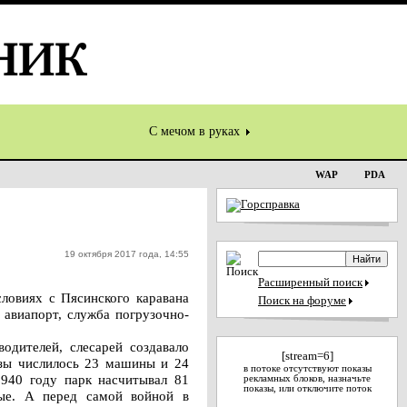
С мечом в руках
WAP
PDA
19 октября 2017 года, 14:55
Расширенный поиск
ловиях с Пясинского каравана
Поиск на форуме
 авиапорт, служба погрузочно-
водителей, слесарей создавало
[stream=6]
азы числилось 23 машины и 24
в потоке отсутствуют показы
940 году парк насчитывал 81
рекламных блоков, назначьте
показы, или отключите поток
ые. А перед самой войной в