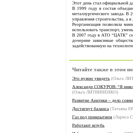
Этот день стал официальной д
В 1999 году в состав объеди
металлургического завода. В
управления строительства, а 
Реорганизация позволила мин
использовать транспорт, умень
В 2007 году в АТО “ЦАТК” сн
дочерние зависимые общества
задействованную на технологи
Читайте также в этом но
Это нужно увидеть
(Ольга Л
Александр СОКУРОВ: “Я никог
(Ольга ЛИТВИНЕНКО)
Развитие Арктики – дело совм
Достигнут баланса
(Татьяна 
Газ под прикрытием
(Лариса 
Работают вглубь