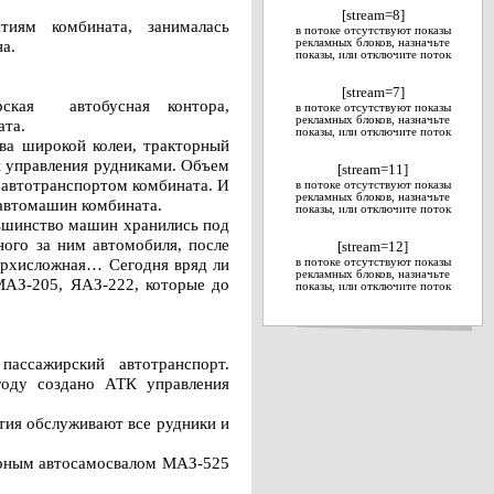
[stream=8]
тиям комбината, занималась
в потоке отсутствуют показы
а.
рекламных блоков, назначьте
показы, или отключите поток
[stream=7]
рская автобусная контора,
в потоке отсутствуют показы
рекламных блоков, назначьте
ата.
показы, или отключите поток
тва широкой колеи, тракторный
и управления рудниками. Объем
[stream=11]
м автотранспортом комбината. И
в потоке отсутствуют показы
рекламных блоков, назначьте
 автомашин комбината.
показы, или отключите поток
льшинство машин хранились под
ного за ним автомобиля, после
[stream=12]
 архисложная… Сегодня вряд ли
в потоке отсутствуют показы
рекламных блоков, назначьте
МАЗ-205, ЯАЗ-222, которые до
показы, или отключите поток
 пассажирский автотранспорт.
году создано АТК управления
тия обслуживают все рудники и
ьерным автосамосвалом МАЗ-525