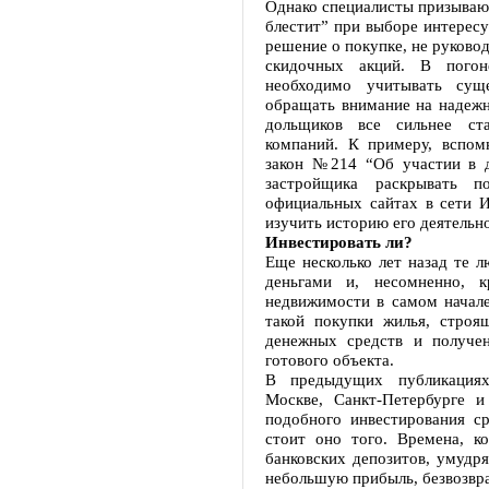
Однако специалисты призывают
блестит” при выборе интерес
решение о покупке, не руково
скидочных акций. В погон
необходимо учитывать су
обращать внимание на надежно
дольщиков все сильнее ст
компаний. К примеру, вспо
закон №214 “Об участии в д
застройщика раскрывать 
официальных сайтах в сети И
изучить историю его деятельн
Инвестировать ли?
Еще несколько лет назад те 
деньгами и, несомненно, к
недвижимости в самом начале
такой покупки жилья, строя
денежных средств и получе
готового объекта.
В предыдущих публикация
Москве, Санкт-Петербурге и
подобного инвестирования ср
стоит оно того. Времена, к
банковских депозитов, умудря
небольшую прибыль, безвозвр