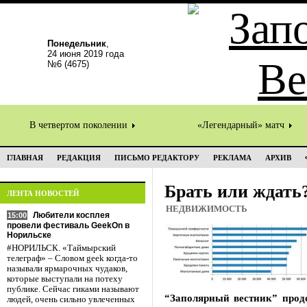
Понедельник
,
24 июня 2019 года
№6 (4675)
В четвертом поколении
«Легендарный» матч
ГЛАВНАЯ
РЕДАКЦИЯ
ПИСЬМО РЕДАКТОРУ
РЕКЛАМА
АРХИВ
Брать или ждать
ЛЕНТА НОВОСТЕЙ
НЕДВИЖИМОСТЬ
Любители косплея
15:00
провели фестиваль GeekOn в
Норильске
#НОРИЛЬСК. «Таймырский
телеграф» – Словом geek когда-то
называли ярмарочных чудаков,
которые выступали на потеху
публике. Сейчас гиками называют
“Заполярный вестник” прод
людей, очень сильно увлеченных