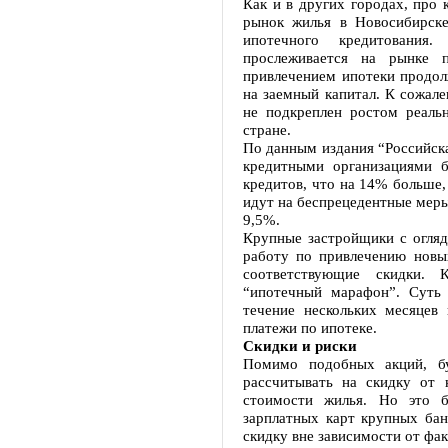
Как и в других городах, про 
рынок жилья в Новосибирске
ипотечного кредитования
прослеживается на рынке п
привлечением ипотеки продол
на заемный капитал. К сожале
не подкреплен ростом реаль
стране.
По данным издания “Российска
кредитными организациями 
кредитов, что на 14% больше,
идут на беспрецедентные меры
9,5%.
Крупные застройщики с огля
работу по привлечению новы
соответствующие скидки. 
“ипотечный марафон”. Суть
течение нескольких месяцев
платежи по ипотеке.
Скидки и риски
Помимо подобных акций, б
рассчитывать на скидку от 
стоимости жилья. Но это б
зарплатных карт крупных ба
скидку вне зависимости от фа