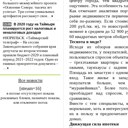
центру города, тем квадра
большого межмузейного проекта
ощутимее. Эта особенность ха
«Освоение Севера: тысяча лет
Как отмечают аналитики порт
успеха». Три сотни уникальных
рынке недвижимости первично
артефактов расскажут свои…
себя по-разному. Если стоим
В 2020 году на Таймыре
13:05
200 руб./кв. м), то новостро
планируется рост налоговых и
момент в среднем до 52 900 р
неналоговых доходов
60 квадратных метров обойдетс
#НОРИЛЬСК. «Таймырский
Теснота в моде?
телеграф» – На сессии
Исходя из обзоров новоси
Законодательного собрания края
депутаты во втором чтении
недвижимости, у покупателей
приняли бюджет-2020 и плановый
пользоваться спросом объекты
период 2021–2022 годов. Один из
– трехэтажные квартиры с з
главных приоритетов документа –
окнами, таунхаусы с задним
…
Площадь их зачастую с одноко
вход. Такое жилье в запа
Все новости
покупателя больше, чем 
“муравейниках”. Более тог
[stream=16]
преобладает над спросом, 
в потоке отсутствуют показы
рекламных блоков, назначьте показы,
сравнялись.
или отключите поток
Вместе с тем специалисты, 
норильчане, хоть и интересую
их в пользу и предпочитаю
домах.
Движущая сила ипотеки