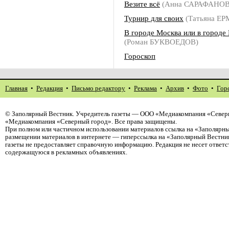
Везите всё
(Анна САРАФАНОВ
Турнир для своих
(Татьяна Е
В городе Москва или в городе
(Роман БУКВОЕДОВ)
Гороскоп
Главная
•
Редакция
•
Письмо редактору
•
Реклама
•
Архив
•
Фото
•
Гор
©
Заполярный Вестник
. Учредитель газеты — ООО «Медиакомпания «Северн
«Медиакомпания «Северный город». Все права защищены.
При полном или частичном использовании материалов ссылка на «Заполярны
размещении материалов в интернете — гиперссылка на «Заполярный Вестник
газеты не предоставляет справочную информацию. Редакция не несет ответ
содержащуюся в рекламных объявлениях.