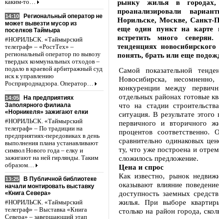
рынку жилья в городах
каким-то…
проанализировали вариан
Региональный оператор не
14:10
Норильске, Москве, Санкт-П
может вывезти мусор из
еще один пункт на карте 
поселков Таймыра
встретить много северян
#НОРИЛЬСК. «Таймырский
тенденциях новосибирского
телеграф» – «РостТех» –
региональный оператор по вывозу
понять, брать или еще подож
твердых коммунальных отходов –
подало в краевой арбитражный суд
Самой показательной тенде
иск к управлению
Новосибирска, несомненно,
Росприроднадзора. Оператор…
конкуренции между первич
отдельных районах готовые кв
На предприятиях
14:05
что на стадии строительств
Заполярного филиала
«Норникеля» зажигают елки
ситуация. В результате этого
#НОРИЛЬСК. «Таймырский
первичного и вторичного ж
телеграф» – По традиции на
процентов соответственно.
предприятиях-передовиках в день
сравнительно одинаковых цен
выполнения плана устанавливают
ту, что уже построена и отре
символ Нового года – елку и
сложилось предложение.
зажигают на ней гирлянды. Таким
образом…
Цена и спрос
Как известно, рынок недвиж
В Публичной библиотеке
13:25
оказывают влияние поведение
начали монтировать выставку
доступность заемных средств
«Книга Севера»
жилья. При выборе квартир
#НОРИЛЬСК. «Таймырский
телеграф» – Выставка «Книга
столько на район города, ско
Севера» – завершающий этап