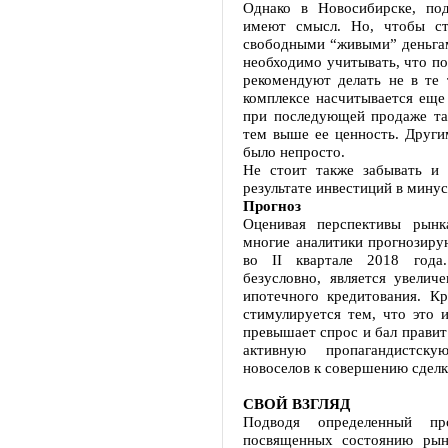
Однако в Новосибирске, по
имеют смысл. Но, чтобы ст
свободными “живыми” деньгам
необходимо учитывать, что п
рекомендуют делать не в те
комплексе насчитывается еще
при последующей продаже та
тем выше ее ценность. Другим
было непросто.
Не стоит также забывать и 
результате инвестиций в минус
Прогноз
Оценивая перспективы рынк
многие аналитики прогнозиру
во II квартале 2018 года
безусловно, является увели
ипотечного кредитования. Кр
стимулируется тем, что это 
превышает спрос и бал правит
активную пропагандистск
новоселов к совершению сделк
СВОЙ ВЗГЛЯД
Подводя определенный пр
посвященных состоянию рын