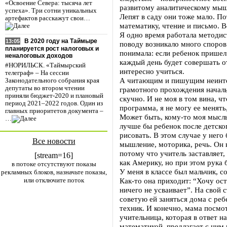
«Освоение Севера: тысяча лет
развитому аналитическому мы
успеха». Три сотни уникальных
Лепят в саду они тоже мало. П
артефактов расскажут свои…
математику, чтение и письмо. В
Я одно время работала методист
В 2020 году на Таймыре
13:05
поводу возникало много споров 
планируется рост налоговых и
понимала: если ребенок прише
неналоговых доходов
каждый день будет совершать от
#НОРИЛЬСК. «Таймырский
интересно учиться.
телеграф» – На сессии
А читающим и пишущим неинтер
Законодательного собрания края
депутаты во втором чтении
грамотного прохождения началь
приняли бюджет-2020 и плановый
скучно. И не моя в том вина, ч
период 2021–2022 годов. Один из
программа, я не могу ее менять,
главных приоритетов документа –
Может быть, кому-то моя мысль
…
лучше бы ребенок после детског
рисовать. В этом случае у нег
Все новости
мышление, моторика, речь. Он 
потому что учитель заставляет,
[stream=16]
как Америку, но при этом рука 
в потоке отсутствуют показы
У меня в классе был мальчик, 
рекламных блоков, назначьте показы,
или отключите поток
Как-то она приходит: “Хочу ост
ничего не усваивает”. На свой с
советую ей заняться дома с ре
техник. И конечно, мама посмот
учительница, которая в ответ н
математикой, предлагает с ним