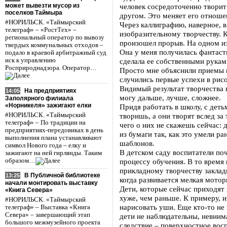
может вывезти мусор из
человек сосредоточенно творит 
поселков Таймыра
другом. Это меняет его отноше
#НОРИЛЬСК. «Таймырский
Через каллиграфию, наверное, в
телеграф» – «РостТех» –
изобразительному творчеству. К
региональный оператор по вывозу
произошел прорыв. На одном из
твердых коммунальных отходов –
Она у меня получилась фантаст
подало в краевой арбитражный суд
иск к управлению
сделала ее собственными руками
Росприроднадзора. Оператор…
Просто мне объяснили приемы и 
случились первые успехи в рис
Видимый результат творчества пр
На предприятиях
14:05
могу дальше, лучше, сложнее.
Заполярного филиала
«Норникеля» зажигают елки
Придя работать в школу, с деть
#НОРИЛЬСК. «Таймырский
творишь, а они творят вслед за
телеграф» – По традиции на
чего о них не скажешь сейчас: 
предприятиях-передовиках в день
из бумаги так, как это умели р
выполнения плана устанавливают
шаблонов.
символ Нового года – елку и
В детском саду воспитатели по
зажигают на ней гирлянды. Таким
образом…
процессу обучения. В то время
прикладному творчеству заклад
В Публичной библиотеке
13:25
когда развивается мелкая мотор
начали монтировать выставку
Дети, которые сейчас приходят 
«Книга Севера»
хуже, чем раньше. К примеру, 
#НОРИЛЬСК. «Таймырский
нарисовать уши. Еще кто-то не 
телеграф» – Выставка «Книга
Севера» – завершающий этап
дети не наблюдательны, невним
большого межмузейного проекта
следствие – поверхностное восп