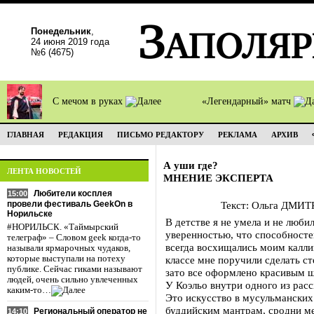
Понедельник
,
24 июня 2019 года
№6 (4675)
С мечом в руках
«Легендарный» матч
ГЛАВНАЯ
РЕДАКЦИЯ
ПИСЬМО РЕДАКТОРУ
РЕКЛАМА
АРХИВ
А уши где?
ЛЕНТА НОВОСТЕЙ
МНЕНИЕ ЭКСПЕРТА
Любители косплея
15:00
провели фестиваль GeekOn в
Текст: Ольга ДМИТ
Норильске
В детстве я не умела и не люби
#НОРИЛЬСК. «Таймырский
уверенностью, что способносте
телеграф» – Словом geek когда-то
всегда восхищались моим калл
называли ярмарочных чудаков,
которые выступали на потеху
классе мне поручили сделать с
публике. Сейчас гиками называют
зато все оформлено красивым 
людей, очень сильно увлеченных
У Коэльо внутри одного из расс
каким-то…
Это искусство в мусульманских
буддийским мантрам, сродни ме
Региональный оператор не
14:10