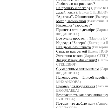
Любите ли вы рисовать?
Не прошло и полгода
(Денис К
Делай, как я
(Лариса СТЕЦЕВИЧ
“Арктика”. Обновление
(Екатер
Метод Фомичевой
(Валентина 
Инфекция “взрослеет”
Приметы лета в декабре
(Ларис
ФЕДИШИНА)
Все очень просто…
(Марина Б
Надежды “Болеро”
(Екатерина
Нет дыма без штрафа
(Екатери
Страсти над сеткой
(Елена ПОП
Жизненно важно
(Лариса СТЕЦ
Звезду Ивану Ивановичу!
(Лари
СТЕЦЕВИЧ)
С умеренным оптимизмом
(Лар
ФЕДИШИНА)
Нелегкое дело – Енисей перейти
МИХАЙЛОВА)
Пример для подражания
(Татьян
ЕРМОЛАЕВА)
Безопасность как осознанная це
БУШУЕВА)
Потому что люблю папу
(Андре
СОЛДАКОВ)