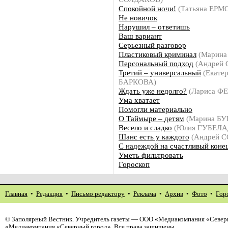
Спокойной ночи!
(Татьяна ЕРМ
Не новичок
Нарушил – ответишь
Ваш вариант
Серьезный разговор
Пластиковый криминал
(Марин
Персональный подход
(Андрей
Третий – универсальный
(Екате
БАРКОВА)
Ждать уже недолго?
(Лариса 
Ума хватает
Помогли материально
О Таймыре – детям
(Марина Б
Весело и сладко
(Юлия ГУБЕЛА
Шанс есть у каждого
(Андрей 
С надеждой на счастливый коне
Уметь фильтровать
Гороскоп
Главная
•
Редакция
•
Письмо редактору
•
Реклама
•
Архив
•
Фото
•
Гор
©
Заполярный Вестник
. Учредитель газеты — ООО «Медиакомпания «Северн
«Медиакомпания «Северный город». Все права защищены.