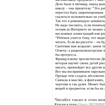
Дело было в пятницу, перед вы
школу – она прилетела: “Это ра
перестал быть закрепощенным. 
сказаться положительно на учеб
Так что я рекомендую занимать
Не надо пасовать, если поначал
техник (в Интернете их можно 
несложных иллюстраций или реп
“Ребенок учится тому, что видит
читать. Если вы рисуете – он бу
Скептики мне возразят: зачем 
Отвечу: а рационализаторские и
бы прогресса.
Французскому просветителю Де
которая научит своих детей рисо
писать, превзойдет все другие в
Все мы воспринимаем окружаю
Прежде чем создать абсолютно 
Сначала в мыслях, в фантазиях,
чертежи и так далее. Может быт
вещей и предметов, если бы их 
Читайте также в этом ном
Краски в руки
(Ольга ЛИТВИН