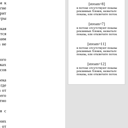
м к
[stream=8]
гие
в потоке отсутствуют показы
рекламных блоков, назначьте
рит
показы, или отключите поток
уры
[stream=7]
кая
в потоке отсутствуют показы
рекламных блоков, назначьте
тся
показы, или отключите поток
ким
 не
[stream=11]
в потоке отсутствуют показы
рекламных блоков, назначьте
показы, или отключите поток
ого
ках
[stream=12]
в потоке отсутствуют показы
сов
рекламных блоков, назначьте
показы, или отключите поток
ека
 где
 от
его
тно
я с
чих
 от