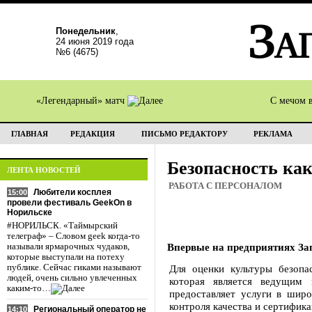
Понедельник
,
24 июня 2019 года
№6 (4675)
«Легендарный» матч
С мечом 
ГЛАВНАЯ
РЕДАКЦИЯ
ПИСЬМО РЕДАКТОРУ
РЕКЛАМА
Безопасность как
ЛЕНТА НОВОСТЕЙ
РАБОТА С ПЕРСОНАЛОМ
Любители косплея
15:00
провели фестиваль GeekOn в
Норильске
#НОРИЛЬСК. «Таймырский
телеграф» – Словом geek когда-то
Впервые на предприятиях За
называли ярмарочных чудаков,
которые выступали на потеху
публике. Сейчас гиками называют
Для оценки культуры безопа
людей, очень сильно увлеченных
которая является ведущим
каким-то…
предоставляет услуги в широ
контроля качества и сертифика
Региональный оператор не
14:10