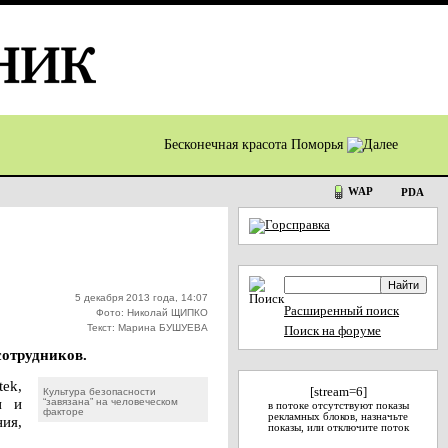
Бесконечная красота Поморья
WAP
PDA
5 декабря 2013 года, 14:07
Расширенный поиск
Фото: Николай ЩИПКО
Текст: Марина БУШУЕВА
Поиск на форуме
сотрудников.
ek,
[stream=6]
Культура безопасности
и и
“завязана” на человеческом
в потоке отсутствуют показы
факторе
рекламных блоков, назначьте
ия,
показы, или отключите поток