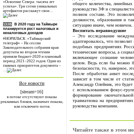
«Освоение Севера: тысяча лет
общего количества, линейных 
успеха». Три сотни уникальных
руководство ЗФ и специалисто
артефактов расскажут свои…
полном составе. Это позволи
должности, образования и так
В 2020 году на Таймыре
ситуацию иначе, чем новичок.
13:05
планируется рост налоговых и
Воспитать неравнодушие
неналоговых доходов
– Это исследование междуна
#НОРИЛЬСК. «Таймырский
адаптировалось, что позволит
телеграф» – На сессии
подобных предприятиях Росси
Законодательного собрания края
технические вопросы, а социа
депутаты во втором чтении
приняли бюджет-2020 и плановый
включающее сознание челове
период 2021–2022 годов. Один из
целом. Ведь если бы можно 
главных приоритетов документа –
безопасности, то, наверное, э
…
После обработки анкет после
зависит в том числе от стати
Все новости
Александр Олейник, это будет
с использованием фокус-груп
[stream=16]
формирование окончательно
в потоке отсутствуют показы
травматизма на предприятиях
рекламных блоков, назначьте показы,
руководства компании.
или отключите поток
Читайте также в этом но