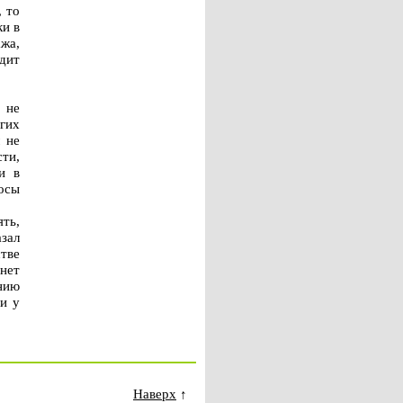
, то
ки в
жа,
идит
 не
угих
 не
сти,
и в
осы
ть,
азал
стве
нет
нию
и у
Наверх
↑