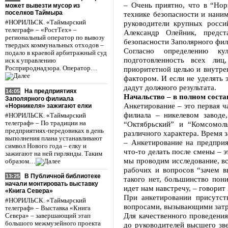
– Очень приятно, что в “Нор
может вывезти мусор из
поселков Таймыра
технике безопасности и нани
#НОРИЛЬСК. «Таймырский
руководители крупных росси
телеграф» – «РостТех» –
Александр Олейник, предст
региональный оператор по вывозу
безопасности Заполярного фил
твердых коммунальных отходов –
Согласно определению ку
подало в краевой арбитражный суд
подготовленность всех лиц
иск к управлению
Росприроднадзора. Оператор…
приоритетной целью и внутре
фактором. И если не уделять
дадут должного результата.
На предприятиях
14:05
Начальство – в полном соста
Заполярного филиала
Анкетирование – это первая 
«Норникеля» зажигают елки
филиала – никелевом заводе
#НОРИЛЬСК. «Таймырский
телеграф» – По традиции на
“Октябрьский” и “Комсомол
предприятиях-передовиках в день
различного характера. Время 
выполнения плана устанавливают
– Анкетирование на предприя
символ Нового года – елку и
что-то делать после смены – э
зажигают на ней гирлянды. Таким
мы проводим исследование, в
образом…
рабочих и вопросов “зачем в
В Публичной библиотеке
13:25
такого нет, большинство пон
начали монтировать выставку
идет нам навстречу, – говорит
«Книга Севера»
При анкетировании присутств
#НОРИЛЬСК. «Таймырский
вопросами, вызывающими затр
телеграф» – Выставка «Книга
Для качественного проведени
Севера» – завершающий этап
большого межмузейного проекта
до руководителей высшего зв