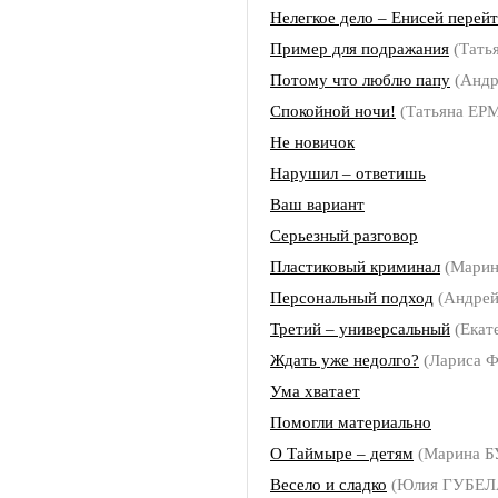
Нелегкое дело – Енисей перей
Пример для подражания
(Тать
Потому что люблю папу
(Анд
Спокойной ночи!
(Татьяна Е
Не новичок
Нарушил – ответишь
Ваш вариант
Серьезный разговор
Пластиковый криминал
(Мари
Персональный подход
(Андре
Третий – универсальный
(Екат
Ждать уже недолго?
(Лариса
Ума хватает
Помогли материально
О Таймыре – детям
(Марина 
Весело и сладко
(Юлия ГУБЕЛ