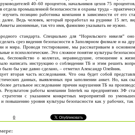
руководителей 40–60 процентов, начальников цехов 75 процентов
в отдела промышленной безопасности и охраны труда – практичес
т изучить позицию работника компании в зависимости от его ста
 далее. Ведь человек, который проработал на руднике 15 лет, в
 Анкеты анонимные, так что имя, фамилию указывать не нужно.
родного стандарта. Специально для “Норильского никеля” оно
 сделать срез видения безопасности в Заполярном филиале и на др
и и мира. Проводя тестирование, мы рассматриваем в основном
льные и психологические. Это сложное понятие культуры безопасно
ка, беспокойство о коллегах, неравнодушие, отношение к жизн
было написать инструкцию о соблюдении ТБ и этим решить вопр
то было бы уже давно сделано, – отметил Александр Олейник.
дует вторая часть исследования. Что она будет собой представля
стических данных, выявленных при заполнении анкет. Но, как ск
 более детальное исследование причин нарушения ТБ на производ
п. Результатом работы компании Intertek на предприятиях ЗФ ста
й стратегии с указанием конкретных мероприятий по уменьше
 и повышению уровня культуры безопасности как у рабочих, так 
0
мере: