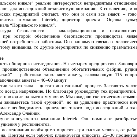
ильском никеле” реально интересуются непредвзятым отношение
мают для исследований независимую компанию. К сожалению, мно
йских предприятий считают, что они и сами все знают, – гово
авитель компании Intertek, директор проекта “Оценка культ
иала “Норильского никеля”.
льтура безопасности – квалификационная и психологичес
, при которой обеспечение безопасности производства являе
нней потребностью работника. Она напрямую связана с человечес
 этому внимания, то другие мероприятия по снижению травматизма
ве
часть обширного исследования. На четырех предприятиях Заполярн
, производственном объединении обогатительных фабрик, рудни
ьский” – работники заполняют анкету, включающую 115 вопро
заполнения анкеты – 40–60 минут.
тии такого типа – достаточно сложный процесс. Заставить челов
то всегда напряжение. Но благодаря руководству тех предприятий,
се проходит на высоком уровне. Мы ожидали скептических отзывов
ы занимаетесь такой ерундой”, но на удивление практически нич
имает необходимость проведения такого рода исследований и охо
 Александр Олейник.
уют консультанты компании Intertek. Они помогают разобратьс
уднения у респондентов.
я исследования необходимо опросить три тысячи человек, от рабо
ена. Притом если рабочих планируется опросить 25–30 процентов