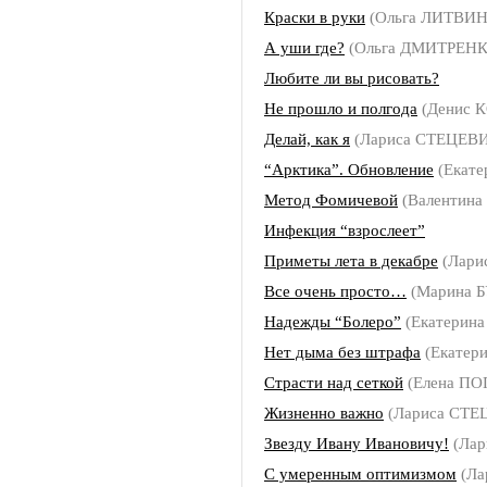
Краски в руки
(Ольга ЛИТВИ
А уши где?
(Ольга ДМИТРЕНКО,
Любите ли вы рисовать?
Не прошло и полгода
(Денис 
Делай, как я
(Лариса СТЕЦЕВ
“Арктика”. Обновление
(Екате
Метод Фомичевой
(Валентина
Инфекция “взрослеет”
Приметы лета в декабре
(Лар
Все очень просто…
(Марина 
Надежды “Болеро”
(Екатерин
Нет дыма без штрафа
(Екатер
Страсти над сеткой
(Елена П
Жизненно важно
(Лариса СТЕ
Звезду Ивану Ивановичу!
(Лар
С умеренным оптимизмом
(Ла