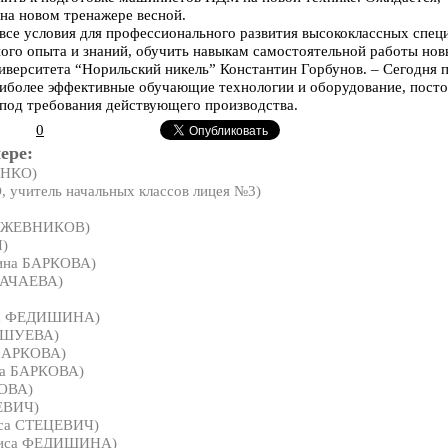
на новом тренажере весной.
 все условия для профессионального развития высококлассных спец
ого опыта и знаний, обучить навыкам самостоятельной работы новы
иверситета “Норильский никель” Константин Горбунов. – Сегодня 
наиболее эффективные обучающие технологии и оборудование, пост
под требования действующего производства.
0
ере:
ЕНКО)
учитель начальных классов лицея №3)
ОЖЕВНИКОВ)
)
ина БАРКОВА)
ВАЧАЕВА)
а ФЕДИШИНА)
УШУЕВА)
 БАРКОВА)
на БАРКОВА)
ОВА)
ЕВИЧ)
са СТЕЦЕВИЧ)
иса ФЕДИШИНА)