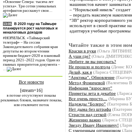
«Освоение Севера: тысяча лет
машинистов начнет заниматься 
успеха». Три сотни уникальных
– “Норильский никель” создает
артефактов расскажут свои…
– передать максимум накопленн
“ЗВ” ректор корпоративного ун
В 2020 году на Таймыре
13:05
используют в своей практике 
планируется рост налоговых и
адаптируя учебные программы 
неналоговых доходов
#НОРИЛЬСК. «Таймырский
телеграф» – На сессии
Читайте также в этом ном
Законодательного собрания края
Краски в руки
(Ольга ЛИТВИН
депутаты во втором чтении
А уши где?
(Ольга ДМИТРЕНКО, 
приняли бюджет-2020 и плановый
период 2021–2022 годов. Один из
Любите ли вы рисовать?
главных приоритетов документа –
Не прошло и полгода
(Денис К
…
Делай, как я
(Лариса СТЕЦЕВИЧ
“Арктика”. Обновление
(Екатер
Все новости
Метод Фомичевой
(Валентина 
Инфекция “взрослеет”
[stream=16]
Приметы лета в декабре
(Ларис
в потоке отсутствуют показы
Все очень просто…
(Марина Б
рекламных блоков, назначьте показы,
Надежды “Болеро”
(Екатерина
или отключите поток
Нет дыма без штрафа
(Екатери
Страсти над сеткой
(Елена ПОП
Жизненно важно
(Лариса СТЕЦ
Звезду Ивану Ивановичу!
(Лари
С умеренным оптимизмом
(Лар