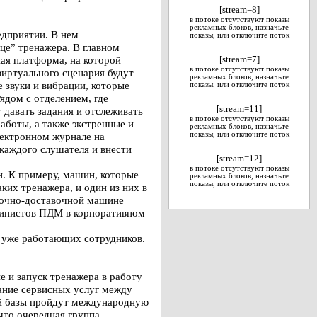
[stream=8]
в потоке отсутствуют показы
рекламных блоков, назначьте
едприятии. В нем
показы, или отключите поток
це” тренажера. В главном
ая платформа, на которой
[stream=7]
в потоке отсутствуют показы
иртуального сценария будут
рекламных блоков, назначьте
 звуки и вибрации, которые
показы, или отключите поток
ядом с отделением, где
[stream=11]
 давать задания и отслеживать
в потоке отсутствуют показы
аботы, а также экстренные и
рекламных блоков, назначьте
лектронном журнале на
показы, или отключите поток
каждого слушателя и внести
[stream=12]
в потоке отсутствуют показы
. К примеру, машин, которые
рекламных блоков, назначьте
показы, или отключите поток
ких тренажера, и один из них в
узочно-доставочной машине
шинистов ПДМ в корпоративном
 уже работающих сотрудников.
 и запуск тренажера в работу
зание сервисных услуг между
ой базы пройдут международную
что очередная группа