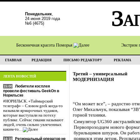
Понедельник
,
24 июня 2019 года
№6 (4675)
Бесконечная красота Поморья
Экстрим 
ГЛАВНАЯ
РЕДАКЦИЯ
ПИСЬМО РЕДАКТОРУ
РЕКЛАМА
Третий – универсальный
ЛЕНТА НОВОСТЕЙ
МОДЕРНИЗАЦИЯ
Любители косплея
15:00
провели фестиваль GeekOn в
Норильске
#НОРИЛЬСК. «Таймырский
“Он может все”, – радостно от
телеграф» – Словом geek когда-то
Олег Михальчук, показывая “ЗВ
называли ярмарочных чудаков,
горной техники.
которые выступали на потеху
публике. Сейчас гиками называют
Симулятор UG360 австралийской
людей, очень сильно увлеченных
Первопроходцем нового формата
каким-то…
бурильщиков шпуров. Он работ
появился этим летом. Результ
Региональный оператор не
14:10