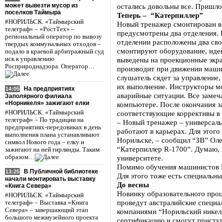
может вывезти мусор из
остались довольны все. Пришло
поселков Таймыра
Теперь – “Катерпиллер”
#НОРИЛЬСК. «Таймырский
Новый тренажер смонтирован в 
телеграф» – «РостТех» –
предусмотрены два отделения. 
региональный оператор по вывозу
отделении расположены два сво
твердых коммунальных отходов –
смонтируют оборудование, иде
подало в краевой арбитражный суд
иск к управлению
выведены на проекционные экра
Росприроднадзора. Оператор…
производит при движении машин
слушатель сядет за управление,
их выполнение. Инструкторы мо
На предприятиях
14:05
аварийные ситуации. Все замеч
Заполярного филиала
«Норникеля» зажигают елки
компьютере. После окончания з
#НОРИЛЬСК. «Таймырский
соответствующие коррективы в
телеграф» – По традиции на
– Новый тренажер – универсал
предприятиях-передовиках в день
работают в карьерах. Для этого
выполнения плана устанавливают
Норильске, – сообщил “ЗВ” Оле
символ Нового года – елку и
“Катерпиллер R-1700”. Думаю,
зажигают на ней гирлянды. Таким
образом…
университете.
Помимо обучения машинистов П
В Публичной библиотеке
13:25
Для этого тоже есть специальн
начали монтировать выставку
До весны
«Книга Севера»
Новинку образовательного про
#НОРИЛЬСК. «Таймырский
проведут австралийские специал
телеграф» – Выставка «Книга
Севера» – завершающий этап
компаниями “Норильский никел
большого межмузейного проекта
сертификацию и смогут приступ