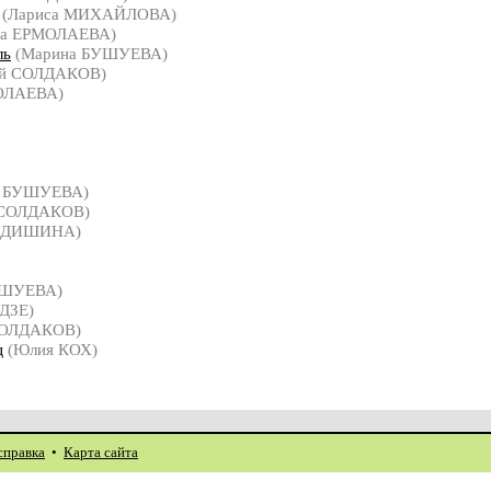
(Лариса МИХАЙЛОВА)
на ЕРМОЛАЕВА)
ль
(Марина БУШУЕВА)
й СОЛДАКОВ)
ОЛАЕВА)
а БУШУЕВА)
 СОЛДАКОВ)
ФЕДИШИНА)
УШУЕВА)
ДЗЕ)
СОЛДАКОВ)
ц
(Юлия КОХ)
справка
•
Карта сайта