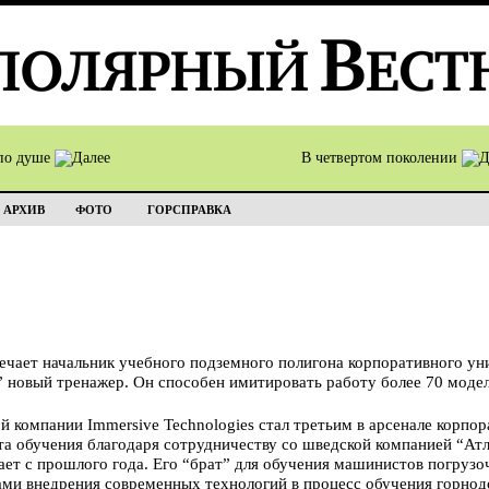
по душе
В четвертом поколении
АРХИВ
ФОТО
ГОРСПРАВКА
мечает начальник учебного подземного полигона корпоративного ун
” новый тренажер. Он способен имитировать работу более 70 моде
 компании Immersive Technologies стал третьим в арсенале корпор
 обучения благодаря сотрудничеству со шведской компанией “Атл
ает с прошлого года. Его “брат” для обучения машинистов погруз
атами внедрения современных технологий в процесс обучения гор