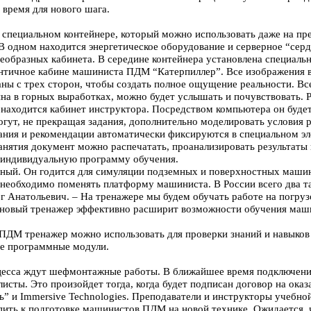
 время для нового шага.
специальном контейнере, который можно использовать даже на пр
В одном находится энергетическое оборудование и серверное “серд
еобразных кабинета. В середине контейнера установлена специальн
нтичное кабине машиниста ПДМ “Катерпиллер”. Все изображения в
ны с трех сторон, чтобы создать полное ощущение реальности. Все
а в горных выработках, можно будет услышать и почувствовать. Р
 находится кабинет инструктора. Посредством компьютера он будет
гут, не прекращая задания, дополнительно моделировать условия р
ания и рекомендации автоматически фиксируются в специальном э
анятия документ можно распечатать, проанализировать результаты 
 индивидуальную программу обучения.
ьный. Он годится для симуляции подземных и поверхностных машин
 необходимо поменять платформу машиниста. В России всего два та
г Анатольевич. – На тренажере мы будем обучать работе на погр
 новый тренажер эффективно расширит возможности обучения ма
ДМ тренажер можно использовать для проверки знаний и навыков
ые программные модули.
цесса ждут шефмонтажные работы. В ближайшее время подключение
исты. Это произойдет тогда, когда будет подписан договор на ока
ь” и Immersive Technologies. Преподаватели и инструкторы учебн
ить к подготовке машинистов ПДМ на новой технике. Ожидается, 