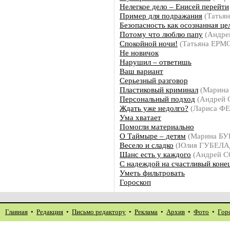
Нелегкое дело – Енисей перейти
Пример для подражания
(Татья
Безопасность как осознанная це
Потому что люблю папу
(Андре
Спокойной ночи!
(Татьяна ЕРМ
Не новичок
Нарушил – ответишь
Ваш вариант
Серьезный разговор
Пластиковый криминал
(Марин
Персональный подход
(Андрей
Ждать уже недолго?
(Лариса 
Ума хватает
Помогли материально
О Таймыре – детям
(Марина Б
Весело и сладко
(Юлия ГУБЕЛА
Шанс есть у каждого
(Андрей 
С надеждой на счастливый коне
Уметь фильтровать
Гороскоп
Главная
•
Редакция
•
Письмо редактору
•
Реклама
•
Архив
•
Фото
•
Гор