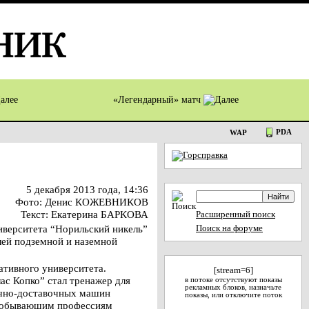
«Легендарный» матч
PDA
WAP
5 декабря 2013 года, 14:36
Фото: Денис КОЖЕВНИКОВ
Текст: Екатерина БАРКОВА
Расширенный поиск
иверситета “Норильский никель”
Поиск на форуме
лей подземной и наземной
ативного университета.
[stream=6]
ас Копко” стал тренажер для
в потоке отсутствуют показы
рекламных блоков, назначьте
очно-доставочных машин
показы, или отключите поток
нодобывающим профессиям