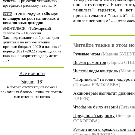
успеха». Три сотни уникальных
оно отсутствует. Более тог
артефактов расскажут свои…
“аншлага” теряется, и вот
В 2020 году на Таймыре
13:05
прилагательного “полный”! Та
планируется рост налоговых и
аншлаг неполным?» – отвечаем
неналоговых доходов
#НОРИЛЬСК. «Таймырский
телеграф» – На сессии
Законодательного собрания края
депутаты во втором чтении
Читайте также в этом но
приняли бюджет-2020 и плановый
период 2021–2022 годов. Один из
Рулевые игры
(Марина БУШУ
главных приоритетов документа –
…
Время ремонтов
(Лариса СТЕ
Чистой воды контроль
(Марин
Все новости
“Норникель” готовит лидеров
[stream=16]
(Татьяна ЕРМОЛАЕВА)
в потоке отсутствуют показы
рекламных блоков, назначьте показы,
Акционерам выплатят дивиде
или отключите поток
ЦАРЕВ)
Чтобы не было аварий
(Татья
Преданный медному
(Беседова
СОКОЛОВА)
Ремонтники с кремлевской вы
(Татьяна РЫЧКОВА)