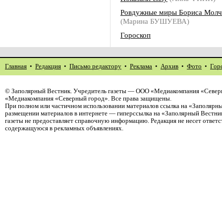
Ровдужные миры Бориса Молч
(Марина БУШУЕВА)
Гороскоп
Главная
•
Редакция
•
Письмо редактору
•
Реклама
•
Архив
•
Фото
•
Гор
©
Заполярный Вестник
. Учредитель газеты — ООО «Медиакомпания «Северн
«Медиакомпания «Северный город». Все права защищены.
При полном или частичном использовании материалов ссылка на «Заполярны
размещении материалов в интернете — гиперссылка на «Заполярный Вестник
газеты не предоставляет справочную информацию. Редакция не несет ответ
содержащуюся в рекламных объявлениях.