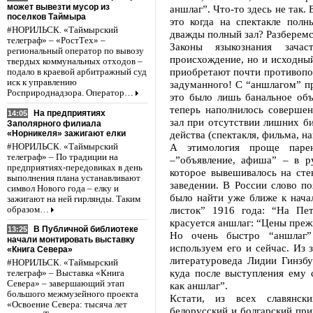
может вывезти мусор из
аншлаг”. Что-то здесь не так.
поселков Таймыра
это когда на спектакле полн
#НОРИЛЬСК. «Таймырский
дважды полный зал? Разберемс
телеграф» – «РостТех» –
Законы языкознания зача
региональный оператор по вывозу
происхождение, но и исходны
твердых коммунальных отходов –
приобретают почти противопо
подало в краевой арбитражный суд
иск к управлению
задуманного! С “аншлагом” пр
Росприроднадзора. Оператор…
это было лишь банальное объ
теперь наполнилось соверше
На предприятиях
14:05
зал при отсутствии лишних би
Заполярного филиала
«Норникеля» зажигают елки
действа (спектакля, фильма, н
А этимология проще паре
#НОРИЛЬСК. «Таймырский
телеграф» – По традиции на
–”объявление, афиша” – в р
предприятиях-передовиках в день
которое вывешивалось на сте
выполнения плана устанавливают
заведении. В России слово по
символ Нового года – елку и
было найти уже ближе к нача
зажигают на ней гирлянды. Таким
листок” 1916 года: “На Пе
образом…
красуется аншлаг: “Цены преж
В Публичной библиотеке
13:25
Но очень быстро “аншлаг”
начали монтировать выставку
используем его и сейчас. Из 
«Книга Севера»
литературоведа Лидии Гинзбу
#НОРИЛЬСК. «Таймырский
куда после выступления ему с
телеграф» – Выставка «Книга
Севера» – завершающий этап
как аншлаг”.
большого межмузейного проекта
Кстати, из всех славянски
«Освоение Севера: тысяча лет
белорусский и болгарский при