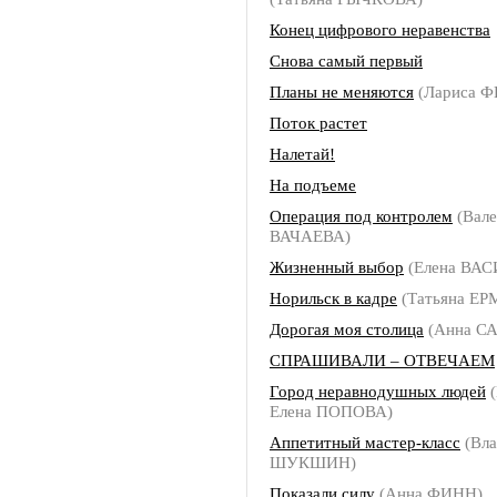
Конец цифрового неравенства
Снова самый первый
Планы не меняются
(Лариса 
Поток растет
Налетай!
На подъеме
Операция под контролем
(Вале
ВАЧАЕВА)
Жизненный выбор
(Елена ВА
Норильск в кадре
(Татьяна Е
Дорогая моя столица
(Анна С
СПРАШИВАЛИ – ОТВЕЧАЕМ
Город неравнодушных людей
(
Елена ПОПОВА)
Аппетитный мастер-класс
(Вла
ШУКШИН)
Показали силу
(Анна ФИНН)