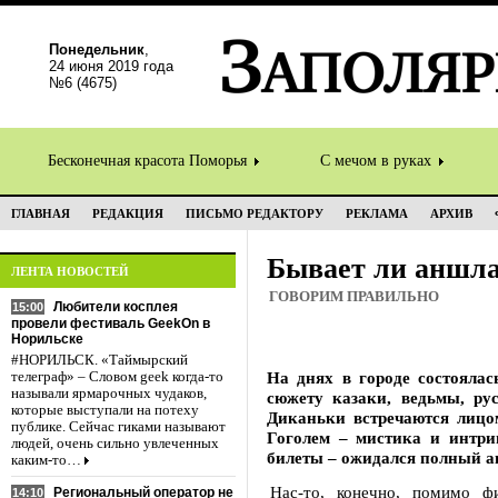
Понедельник
,
24 июня 2019 года
№6 (4675)
Бесконечная красота Поморья
С мечом в руках
ГЛАВНАЯ
РЕДАКЦИЯ
ПИСЬМО РЕДАКТОРУ
РЕКЛАМА
АРХИВ
Бывает ли аншл
ЛЕНТА НОВОСТЕЙ
ГОВОРИМ ПРАВИЛЬНО
Любители косплея
15:00
провели фестиваль GeekOn в
Норильске
#НОРИЛЬСК. «Таймырский
На днях в городе состоялас
телеграф» – Словом geek когда-то
называли ярмарочных чудаков,
сюжету казаки, ведьмы, ру
которые выступали на потеху
Диканьки встречаются лицо
публике. Сейчас гиками называют
Гоголем – мистика и интри
людей, очень сильно увлеченных
билеты – ожидался полный а
каким-то…
Нас-то, конечно, помимо ф
Региональный оператор не
14:10