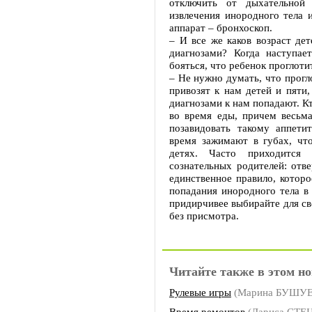
отключить от дыхательной
извлечения инородного тела 
аппарат – бронхоскоп.
– И все же каков возраст де
диагнозами? Когда наступае
бояться, что ребенок проглоти
– Не нужно думать, что прог
привозят к нам детей и пяти,
диагнозами к нам попадают. К
во время еды, причем весьма
позавидовать такому аппетит
время зажимают в губах, чт
детях. Часто приходится 
сознательных родителей: отв
единственное правило, котор
попадания инородного тела в
придирчивее выбирайте для св
без присмотра.
Читайте также в этом но
Рулевые игры
(Марина БУШУ
Время ремонтов
(Лариса СТЕ