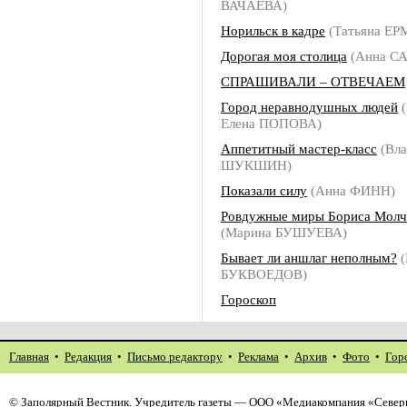
ВАЧАЕВА)
Норильск в кадре
(Татьяна Е
Дорогая моя столица
(Анна С
СПРАШИВАЛИ – ОТВЕЧАЕМ
Город неравнодушных людей
(
Елена ПОПОВА)
Аппетитный мастер-класс
(Вла
ШУКШИН)
Показали силу
(Анна ФИНН)
Ровдужные миры Бориса Молч
(Марина БУШУЕВА)
Бывает ли аншлаг неполным?
(
БУКВОЕДОВ)
Гороскоп
Главная
•
Редакция
•
Письмо редактору
•
Реклама
•
Архив
•
Фото
•
Гор
©
Заполярный Вестник
. Учредитель газеты — ООО «Медиакомпания «Северн