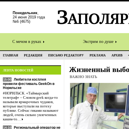
Понедельник
,
24 июня 2019 года
№6 (4675)
С мечом в руках
Экстрим по душе
ГЛАВНАЯ
РЕДАКЦИЯ
ПИСЬМО РЕДАКТОРУ
РЕКЛАМА
АРХИВ
Жизненный выб
ЛЕНТА НОВОСТЕЙ
ВАЖНО ЗНАТЬ
Любители косплея
15:00
провели фестиваль GeekOn в
Норильске
#НОРИЛЬСК. «Таймырский
телеграф» – Словом geek когда-то
называли ярмарочных чудаков,
которые выступали на потеху
публике. Сейчас гиками называют
людей, очень сильно увлеченных
каким-то…
Региональный оператор не
14:10