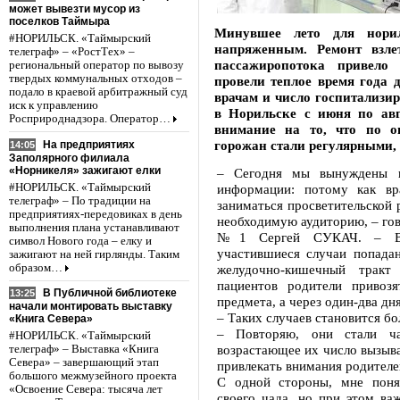
может вывезти мусор из
поселков Таймыра
Минувшее лето для нори
#НОРИЛЬСК. «Таймырский
напряженным. Ремонт взле
телеграф» – «РостТех» –
пассажиропотока привело
региональный оператор по вывозу
твердых коммунальных отходов –
провели теплое время года 
подало в краевой арбитражный суд
врачам и число госпитализир
иск к управлению
в Норильске с июня по авг
Росприроднадзора. Оператор…
внимание на то, что по о
горожан стали регулярными, 
На предприятиях
14:05
Заполярного филиала
«Норникеля» зажигают елки
– Сегодня мы вынуждены п
#НОРИЛЬСК. «Таймырский
информации: потому как вр
телеграф» – По традиции на
заниматься просветительской 
предприятиях-передовиках в день
необходимую аудиторию, – го
выполнения плана устанавливают
№1 Сергей СУКАЧ. – В п
символ Нового года – елку и
участившиеся случаи попада
зажигают на ней гирлянды. Таким
образом…
желудочно-кишечный тракт
пациентов родители привоз
В Публичной библиотеке
13:25
предмета, а через один-два дня
начали монтировать выставку
– Таких случаев становится б
«Книга Севера»
– Повторяю, они стали ча
#НОРИЛЬСК. «Таймырский
возрастающее их число вызыва
телеграф» – Выставка «Книга
Севера» – завершающий этап
привлекать внимания родител
большого межмузейного проекта
С одной стороны, мне поня
«Освоение Севера: тысяча лет
своего чада, но при этом ва