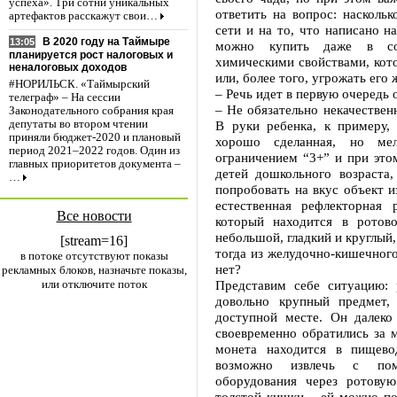
успеха». Три сотни уникальных
ответить на вопрос: насколь
артефактов расскажут свои…
сети и на то, что написано н
В 2020 году на Таймыре
13:05
можно купить даже в сол
планируется рост налоговых и
химическими свойствами, кот
неналоговых доходов
или, более того, угрожать его 
#НОРИЛЬСК. «Таймырский
– Речь идет в первую очередь
телеграф» – На сессии
– Не обязательно некачествен
Законодательного собрания края
В руки ребенка, к примеру,
депутаты во втором чтении
приняли бюджет-2020 и плановый
хорошо сделанная, но ме
период 2021–2022 годов. Один из
ограничением “3+” и при это
главных приоритетов документа –
детей дошкольного возраста,
…
попробовать на вкус объект и
естественная рефлекторная 
Все новости
который находится в ротов
небольшой, гладкий и круглый,
[stream=16]
тогда из желудочно-кишечного
в потоке отсутствуют показы
нет?
рекламных блоков, назначьте показы,
или отключите поток
Представим себе ситуацию: 
довольно крупный предмет,
доступной месте. Он далеко
своевременно обратились за 
монета находится в пищево
возможно извлечь с помо
оборудования через ротовую
толстой кишки – ей можно п