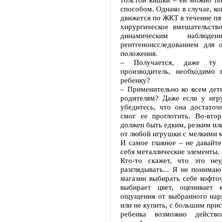
способом. Однако в случае, ко
движется по ЖКТ в течение пят
хирургическое вмешательств
динамическим наблюд
рентгеноисследованием для 
положения.
– Получается, даже ту 
производитель, необходимо 
ребенку?
– Применительно ко всем дет
родителям? Даже если у игр
убедитесь, что она достаточ
смог ее проглотить. Во-вто
должен быть едким, резким ил
от любой игрушки с мелкими 
И самое главное – не давайт
себя металлические элементы.
Кто-то скажет, что это не
разглядывать... Я не понима
магазин выбирать себе кофто
выбирает цвет, оценивает к
ощущения от выбранного наря
или не купить, с большим при
ребенка возможно действо