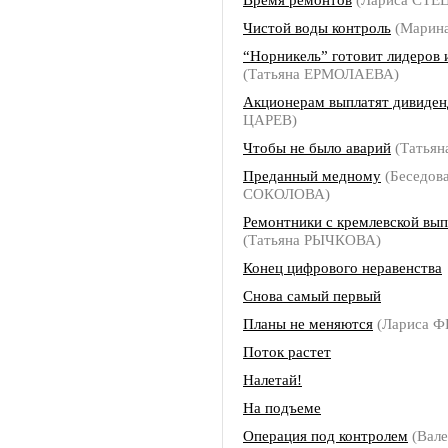
Чистой воды контроль
(Марин
“Норникель” готовит лидеров
(Татьяна ЕРМОЛАЕВА)
Акционерам выплатят дивиде
ЦАРЕВ)
Чтобы не было аварий
(Татья
Преданный медному
(Беседова
СОКОЛОВА)
Ремонтники с кремлевской вы
(Татьяна РЫЧКОВА)
Конец цифрового неравенства
Снова самый первый
Планы не меняются
(Лариса 
Поток растет
Налетай!
На подъеме
Операция под контролем
(Вале