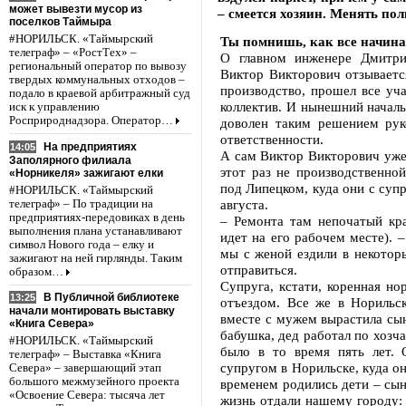
может вывезти мусор из
– смеется хозяин. Менять пол
поселков Таймыра
#НОРИЛЬСК. «Таймырский
Ты помнишь, как все начина
телеграф» – «РостТех» –
О главном инженере Дмитри
региональный оператор по вывозу
Виктор Викторович отзывается
твердых коммунальных отходов –
производство, прошел все уча
подало в краевой арбитражный суд
коллектив. И нынешний началь
иск к управлению
Росприроднадзора. Оператор…
доволен таким решением рук
ответственности.
На предприятиях
14:05
А сам Виктор Викторович уже 
Заполярного филиала
этот раз не производственной
«Норникеля» зажигают елки
под Липецком, куда они с суп
#НОРИЛЬСК. «Таймырский
августа.
телеграф» – По традиции на
предприятиях-передовиках в день
– Ремонта там непочатый кра
выполнения плана устанавливают
идет на его рабочем месте). 
символ Нового года – елку и
мы с женой ездили в некотор
зажигают на ней гирлянды. Таким
отправиться.
образом…
Супруга, кстати, коренная но
В Публичной библиотеке
13:25
отъездом. Все же в Норильс
начали монтировать выставку
вместе с мужем вырастила сын
«Книга Севера»
бабушка, дед работал по хозч
#НОРИЛЬСК. «Таймырский
было в то время пять лет.
телеграф» – Выставка «Книга
супругом в Норильске, куда он
Севера» – завершающий этап
большого межмузейного проекта
временем родились дети – сын
«Освоение Севера: тысяча лет
жизнь отдали нашему городу: 