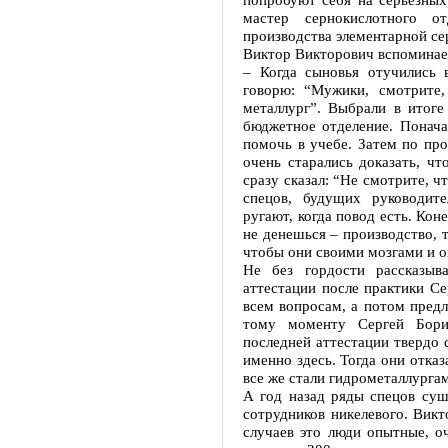
мастер сернокислотного о
производства элементарной се
Виктор Викторович вспоминае
– Когда сыновья отучились в
говорю: “Мужики, смотрите,
металлург”. Выбрали в итог
бюджетное отделение. Понача
помочь в учебе. Затем по пр
очень старались доказать, чт
сразу сказал: “Не смотрите, ч
спецов, будущих руководите
ругают, когда повод есть. Кон
не денешься – производство, т
чтобы они своими мозгами и 
Не без гордости рассказыв
аттестации после практики С
всем вопросам, а потом предл
тому моменту Сергей Бор
последней аттестации твердо 
именно здесь. Тогда они отка
все же стали гидрометаллурга
А год назад ряды спецов су
сотрудников никелевого. Викт
случаев это люди опытные, о