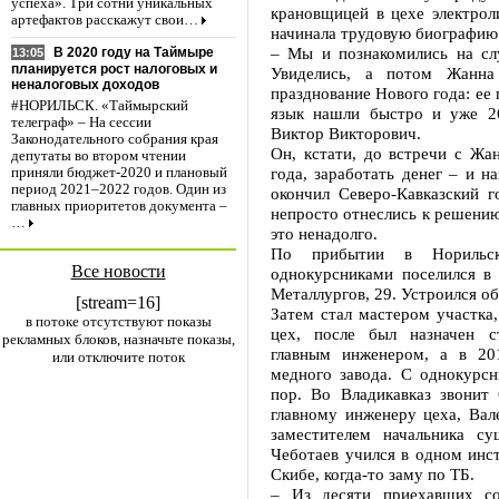
успеха». Три сотни уникальных
крановщицей в цехе электро
артефактов расскажут свои…
начинала трудовую биографию
– Мы и познакомились на сл
В 2020 году на Таймыре
13:05
планируется рост налоговых и
Увиделись, а потом Жанн
неналоговых доходов
празднование Нового года: ее
#НОРИЛЬСК. «Таймырский
язык нашли быстро и уже 26
телеграф» – На сессии
Виктор Викторович.
Законодательного собрания края
Он, кстати, до встречи с Жа
депутаты во втором чтении
года, заработать денег – и н
приняли бюджет-2020 и плановый
период 2021–2022 годов. Один из
окончил Северо-Кавказский г
главных приоритетов документа –
непросто отнеслись к решению
…
это ненадолго.
По прибытии в Норильс
Все новости
однокурсниками поселился в
Металлургов, 29. Устроился о
[stream=16]
Затем стал мастером участка
в потоке отсутствуют показы
цех, после был назначен с
рекламных блоков, назначьте показы,
главным инженером, а в 20
или отключите поток
медного завода. С однокурсн
пор. Во Владикавказ звони
главному инженеру цеха, Ва
заместителем начальника с
Чеботаев учился в одном инс
Скибе, когда-то заму по ТБ.
– Из десяти приехавших с