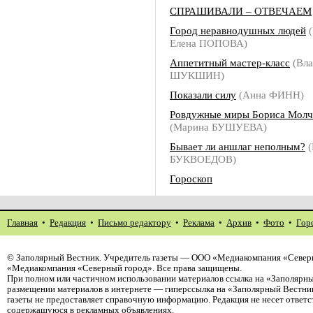
СПРАШИВАЛИ – ОТВЕЧАЕМ
Город неравнодушных людей
(
Елена ПОПОВА)
Аппетитный мастер-класс
(Вла
ШУКШИН)
Показали силу
(Анна ФИНН)
Ровдужные миры Бориса Молч
(Марина БУШУЕВА)
Бывает ли аншлаг неполным?
(
БУКВОЕДОВ)
Гороскоп
Главная
•
Редакция
•
Письмо редактору
•
Реклама
•
Архив
•
Фото
•
Гор
©
Заполярный Вестник
. Учредитель газеты — ООО «Медиакомпания «Северн
«Медиакомпания «Северный город». Все права защищены.
При полном или частичном использовании материалов ссылка на «Заполярны
размещении материалов в интернете — гиперссылка на «Заполярный Вестник
газеты не предоставляет справочную информацию. Редакция не несет ответ
содержащуюся в рекламных объявлениях.