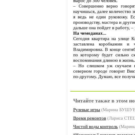
вырос до 300 человек.
– Совершенно верно говоря
научишься, далее количество з
я ведь не один руковожу. Е
производству, мастера и другие
дальше она пойдет в работу, –
На чемоданах...
Сегодня квартира на улице К
заставлена коробкамии и
Владимировна. В конце сентяб
по которому будет сильно ск
воспоминания длиною в жизнь
– Но слишком уж скучаем п
северном городе говорит Вик
по-другому. Думаю, все получ
Читайте также в этом но
Рулевые игры
(Марина БУШУ
Время ремонтов
(Лариса СТЕ
Чистой воды контроль
(Марин
“Норникель” готовит лидеров