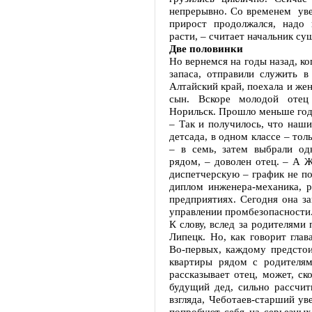
непрерывно. Со временем уве
прирост продолжался, надо
расти, – считает начальник су
Две половинки
Но вернемся на годы назад, ко
запаса, отправили служить 
Алтайский край, поехала и же
сын. Вскоре молодой отец 
Норильск. Прошло меньше года
– Так и получилось, что наши
детсада, в одном классе – тол
– в семь, затем выбрали од
рядом, – доволен отец. – А Ж
диспетчерскую – график не п
диплом инженера-механика, р
предприятиях. Сегодня она з
управлении промбезопасности
К слову, вслед за родителями
Липецк. Но, как говорит глав
Во-первых, каждому предстои
квартиры рядом с родителя
рассказывает отец, может, ск
будущий дед, сильно рассчиты
взгляда, Чеботаев-старший ув
попробуют себя на серьезных