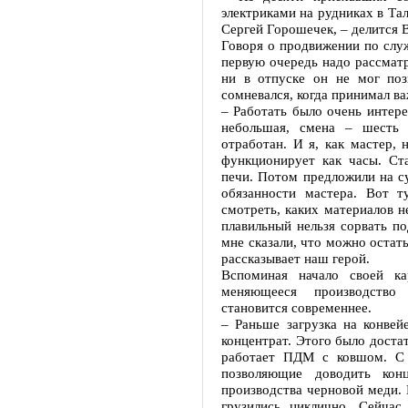
электриками на рудниках в Тал
Сергей Горошечек, – делится 
Говоря о продвижении по служ
первую очередь надо рассматр
ни в отпуске он не мог поз
сомневался, когда принимал в
– Работать было очень интер
небольшая, смена – шесть 
отработан. И я, как мастер, 
функционирует как часы. Ста
печи. Потом предложили на с
обязанности мастера. Вот 
смотреть, каких материалов не
плавильный нельзя сорвать по
мне сказали, что можно остатьс
рассказывает наш герой.
Вспоминая начало своей ка
меняющееся производство
становится современнее.
– Раньше загрузка на конвей
концентрат. Этого было доста
работает ПДМ с ковшом. С 
позволяющие доводить кон
производства черновой меди.
грузились циклично. Сейча