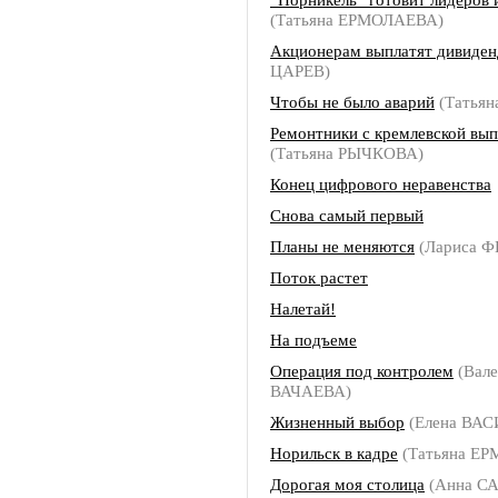
(Татьяна ЕРМОЛАЕВА)
Акционерам выплатят дивиде
ЦАРЕВ)
Чтобы не было аварий
(Татья
Ремонтники с кремлевской вы
(Татьяна РЫЧКОВА)
Конец цифрового неравенства
Снова самый первый
Планы не меняются
(Лариса 
Поток растет
Налетай!
На подъеме
Операция под контролем
(Вале
ВАЧАЕВА)
Жизненный выбор
(Елена ВА
Норильск в кадре
(Татьяна Е
Дорогая моя столица
(Анна С