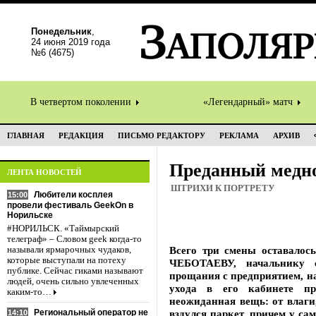
Понедельник
,
24 июня 2019 года
№6 (4675)
В четвертом поколении
«Легендарный» матч
ГЛАВНАЯ
РЕДАКЦИЯ
ПИСЬМО РЕДАКТОРУ
РЕКЛАМА
АРХИВ
Преданный медн
ЛЕНТА НОВОСТЕЙ
ШТРИХИ К ПОРТРЕТУ
Любители косплея
15:00
провели фестиваль GeekOn в
Норильске
#НОРИЛЬСК. «Таймырский
телеграф» – Словом geek когда-то
Всего три смены оставалось
называли ярмарочных чудаков,
которые выступали на потеху
ЧЕБОТАЕВУ, начальнику с
публике. Сейчас гиками называют
прощания с предприятием, на
людей, очень сильно увлеченных
ухода в его кабинете пр
каким-то…
неожиданная вещь: от влаги
Региональный оператор не
вздулся паркет, причем у сам
14:10