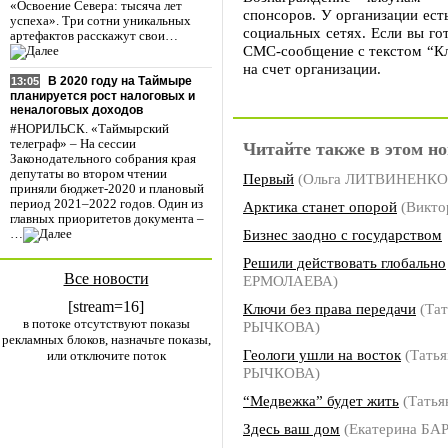
«Освоение Севера: тысяча лет
спонсоров. У организации ест
успеха». Три сотни уникальных
социальных сетях. Если вы го
артефактов расскажут свои…
СМС-сообщение с текстом “Кло
на счет организации.
В 2020 году на Таймыре
13:05
планируется рост налоговых и
неналоговых доходов
#НОРИЛЬСК. «Таймырский
телеграф» – На сессии
Читайте также в этом но
Законодательного собрания края
депутаты во втором чтении
Первый
(Ольга ЛИТВИНЕНКО
приняли бюджет-2020 и плановый
период 2021–2022 годов. Один из
Арктика станет опорой
(Викто
главных приоритетов документа –
Бизнес заодно с государством
…
Решили действовать глобально
Все новости
ЕРМОЛАЕВА)
[stream=16]
Ключи без права передачи
(Тат
в потоке отсутствуют показы
РЫЧКОВА)
рекламных блоков, назначьте показы,
Геологи ушли на восток
(Татья
или отключите поток
РЫЧКОВА)
“Медвежка” будет жить
(Тать
Здесь ваш дом
(Екатерина БА