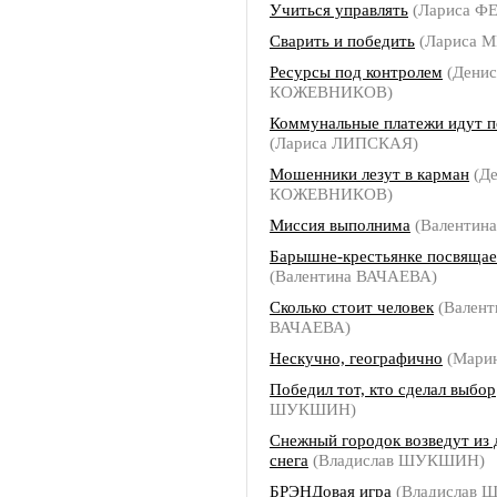
Учиться управлять
(Лариса 
Сварить и победить
(Лариса 
Ресурсы под контролем
(Денис
КОЖЕВНИКОВ)
Коммунальные платежи идут п
(Лариса ЛИПСКАЯ)
Мошенники лезут в карман
(Де
КОЖЕВНИКОВ)
Миссия выполнима
(Валентин
Барышне-крестьянке посвящае
(Валентина ВАЧАЕВА)
Сколько стоит человек
(Валент
ВАЧАЕВА)
Нескучно, географично
(Мари
Победил тот, кто сделал выбор
ШУКШИН)
Снежный городок возведут из
снега
(Владислав ШУКШИН)
БРЭНДовая игра
(Владислав