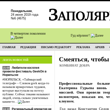
Понедельник
,
24 июня 2019 года
№6 (4675)
В четвертом поколении
Гуд кёрлинг!
ГЛАВНАЯ
РЕДАКЦИЯ
ПИСЬМО РЕДАКТОРУ
РЕКЛАМА
АРХИВ
Смеяться, чтобы
ЛЕНТА НОВОСТЕЙ
КОМБИНАТ ДОБРА
Любители косплея
15:00
провели фестиваль GeekOn в
Норильске
#НОРИЛЬСК. «Таймырский
Профессиональные боль
телеграф» – Словом geek когда-то
называли ярмарочных чудаков,
Екатерина Гурьева вновь
которые выступали на потеху
миссией. Они провели теор
публике. Сейчас гиками называют
волонтеров, показав им, 
людей, очень сильно увлеченных
клоуном.
каким-то…
Год назад Константин Седов
Региональный оператор не
14:10