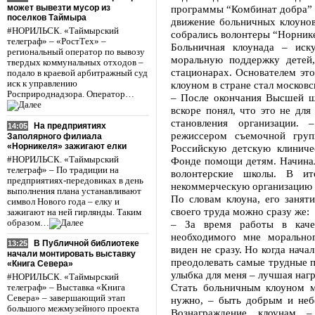
может вывезти мусор из
программы “Комбинат добра” 
поселков Таймыра
движение больничных клоунов
#НОРИЛЬСК. «Таймырский
собрались волонтеры “Норнике
телеграф» – «РостТех» –
Больничная клоунада – иск
региональный оператор по вывозу
моральную поддержку детей,
твердых коммунальных отходов –
стационарах. Основателем эт
подало в краевой арбитражный суд
иск к управлению
клоуном в стране стал москов
Росприроднадзора. Оператор…
– После окончания Высшей ш
вскоре понял, что это не для
становления организации.
На предприятиях
14:05
режиссером съемочной гру
Заполярного филиала
«Норникеля» зажигают елки
Российскую детскую клиниче
#НОРИЛЬСК. «Таймырский
Фонде помощи детям. Начинал 
телеграф» – По традиции на
волонтерские школы. В ит
предприятиях-передовиках в день
некоммерческую организацию 
выполнения плана устанавливают
По словам клоуна, его заняти
символ Нового года – елку и
своего труда можно сразу же:
зажигают на ней гирлянды. Таким
образом…
– За время работы в каче
необходимого мне моральног
В Публичной библиотеке
13:25
виден не сразу. Но когда нача
начали монтировать выставку
преодолевать самые трудные п
«Книга Севера»
улыбка для меня – лучшая нагр
#НОРИЛЬСК. «Таймырский
Стать больничным клоуном м
телеграф» – Выставка «Книга
Севера» – завершающий этап
нужно, – быть добрым и неб
большого межмузейного проекта
Вознаграждение клоунам 