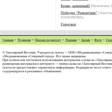
Браво, камерный!
(Валентина
Победил “Ремонтник”
(Анаста
ПАПОНОВА)
Гороскоп
Главная
•
Редакция
•
Письмо редактору
•
Реклама
•
Архив
•
Фото
•
Гор
©
Заполярный Вестник
. Учредитель газеты — ООО «Медиакомпания «Северн
«Медиакомпания «Северный город». Все права защищены.
При полном или частичном использовании материалов ссылка на «Заполярны
размещении материалов в интернете — гиперссылка на «Заполярный Вестник
газеты не предоставляет справочную информацию. Редакция не несет ответ
содержащуюся в рекламных объявлениях.