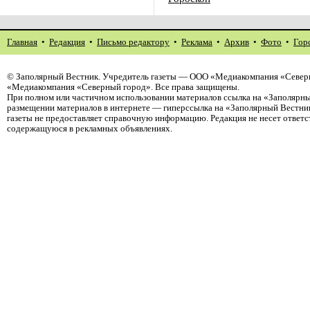
Главная
•
Редакция
•
Письмо редактору
•
Реклама
•
Архив
•
Фото
•
Гор
©
Заполярный Вестник
. Учредитель газеты — ООО «Медиакомпания «Северн
«Медиакомпания «Северный город». Все права защищены.
При полном или частичном использовании материалов ссылка на «Заполярны
размещении материалов в интернете — гиперссылка на «Заполярный Вестник
газеты не предоставляет справочную информацию. Редакция не несет ответ
содержащуюся в рекламных объявлениях.