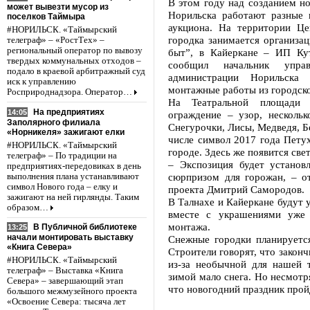
В этом году над созданием н
может вывезти мусор из
Норильска работают разные 
поселков Таймыра
аукциона. На территории Це
#НОРИЛЬСК. «Таймырский
городка занимается организа
телеграф» – «РостТех» –
региональный оператор по вывозу
быт”, в Кайеркане – ИП Ку
твердых коммунальных отходов –
сообщил начальник управ
подало в краевой арбитражный суд
администрации Норильска
иск к управлению
монтажные работы из городско
Росприроднадзора. Оператор…
На Театральной площади 
На предприятиях
14:05
ограждение – узор, несколь
Заполярного филиала
Снегурочки, Лисы, Медведя, Б
«Норникеля» зажигают елки
числе символ 2017 года Петух
#НОРИЛЬСК. «Таймырский
городе. Здесь же появится св
телеграф» – По традиции на
– Экспозиция будет установ
предприятиях-передовиках в день
сюрпризом для горожан, – о
выполнения плана устанавливают
символ Нового года – елку и
проекта Дмитрий Самородов.
зажигают на ней гирлянды. Таким
В Талнахе и Кайеркане будут 
образом…
вместе с украшениями уже 
монтажа.
В Публичной библиотеке
13:25
начали монтировать выставку
Снежные городки планируетс
«Книга Севера»
Строители говорят, что закон
#НОРИЛЬСК. «Таймырский
из-за необычной для нашей 
телеграф» – Выставка «Книга
зимой мало снега. Но несмотр
Севера» – завершающий этап
что новогодний праздник прой
большого межмузейного проекта
«Освоение Севера: тысяча лет