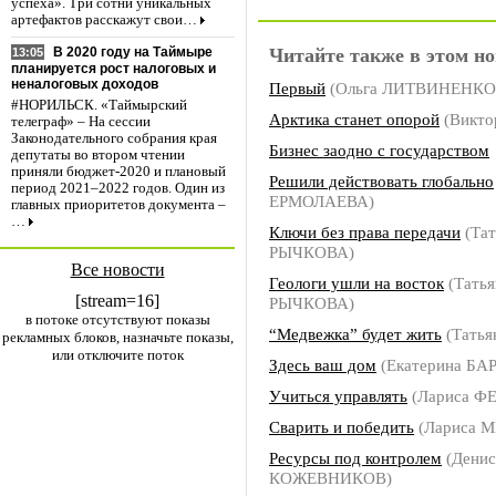
успеха». Три сотни уникальных
артефактов расскажут свои…
Читайте также в этом но
В 2020 году на Таймыре
13:05
планируется рост налоговых и
неналоговых доходов
Первый
(Ольга ЛИТВИНЕНКО
#НОРИЛЬСК. «Таймырский
Арктика станет опорой
(Викто
телеграф» – На сессии
Законодательного собрания края
Бизнес заодно с государством
депутаты во втором чтении
приняли бюджет-2020 и плановый
Решили действовать глобально
период 2021–2022 годов. Один из
ЕРМОЛАЕВА)
главных приоритетов документа –
…
Ключи без права передачи
(Тат
РЫЧКОВА)
Все новости
Геологи ушли на восток
(Татья
[stream=16]
РЫЧКОВА)
в потоке отсутствуют показы
“Медвежка” будет жить
(Тать
рекламных блоков, назначьте показы,
или отключите поток
Здесь ваш дом
(Екатерина БА
Учиться управлять
(Лариса 
Сварить и победить
(Лариса 
Ресурсы под контролем
(Денис
КОЖЕВНИКОВ)