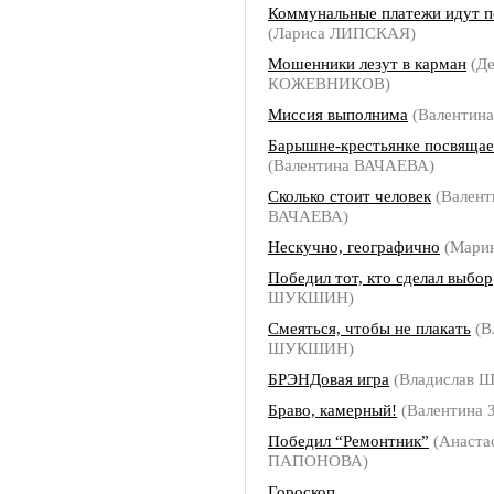
Коммунальные платежи идут п
(Лариса ЛИПСКАЯ)
Мошенники лезут в карман
(Де
КОЖЕВНИКОВ)
Миссия выполнима
(Валентин
Барышне-крестьянке посвящае
(Валентина ВАЧАЕВА)
Сколько стоит человек
(Валент
ВАЧАЕВА)
Нескучно, географично
(Мари
Победил тот, кто сделал выбор
ШУКШИН)
Смеяться, чтобы не плакать
(В
ШУКШИН)
БРЭНДовая игра
(Владислав
Браво, камерный!
(Валентина
Победил “Ремонтник”
(Анаста
ПАПОНОВА)
Гороскоп