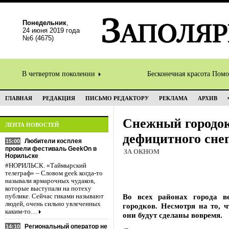
Понедельник
,
24 июня 2019 года
№6 (4675)
В четвертом поколении
Бесконечная красота Пом
ГЛАВНАЯ
РЕДАКЦИЯ
ПИСЬМО РЕДАКТОРУ
РЕКЛАМА
АРХИВ
Снежный городок
ЛЕНТА НОВОСТЕЙ
дефицитного сне
Любители косплея
15:00
провели фестиваль GeekOn в
ЗА ОКНОМ
Норильске
#НОРИЛЬСК. «Таймырский
телеграф» – Словом geek когда-то
называли ярмарочных чудаков,
которые выступали на потеху
Во всех районах города в
публике. Сейчас гиками называют
людей, очень сильно увлеченных
городков. Несмотря на то, 
каким-то…
они будут сделаны вовремя.
Региональный оператор не
14:10