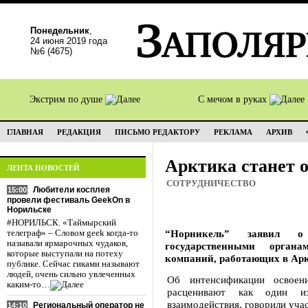
Понедельник
,
24 июня 2019 года
№6 (4675)
Экстрим по душе
С мечом в руках
ГЛАВНАЯ
РЕДАКЦИЯ
ПИСЬМО РЕДАКТОРУ
РЕКЛАМА
АРХИВ
Арктика станет 
ЛЕНТА НОВОСТЕЙ
СОТРУДНИЧЕСТВО
Любители косплея
15:00
провели фестиваль GeekOn в
Норильске
#НОРИЛЬСК. «Таймырский
“Норникель” заявил о
телеграф» – Словом geek когда-то
называли ярмарочных чудаков,
государственными орган
которые выступали на потеху
компаний, работающих в Арк
публике. Сейчас гиками называют
людей, очень сильно увлеченных
Об интенсификации освоен
каким-то…
расценивают как один и
взаимодействия, говорили уч
Региональный оператор не
14:10