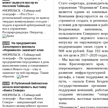
может вывезти мусор из
Статс-секретарь, руководитель
поселков Таймыра
управления “Норникеля” Елен
#НОРИЛЬСК. «Таймырский
является одним из ключевы
телеграф» – «РостТех» –
Компания фокусируется на со
региональный оператор по вывозу
стремится создать в региона
твердых коммунальных отходов –
условия для проживания и раб
подало в краевой арбитражный суд
иск к управлению
Безденежных напомнила, 
Росприроднадзора. Оператор…
пользователем Северного мор
наивысшего ледового класс
нагрузку на окружающую сре
На предприятиях
14:05
модернизацию своих судов в 
Заполярного филиала
«Норникеля» зажигают елки
908 млн рублей. Еще 102 млн
#НОРИЛЬСК. «Таймырский
на эти цели в 2017–2020 годах
телеграф» – По традиции на
– Мы высоко оцениваем потен
предприятиях-передовиках в день
зоны Красноярского края,
выполнения плана устанавливают
опережающего экономическ
символ Нового года – елку и
развития инфраструктурной 
зажигают на ней гирлянды. Таким
образом…
шельфа, а также поддержки эк
пути, – сказала Елена Безде
В Публичной библиотеке
13:25
государственными органам
начали монтировать выставку
поддержки компаний, работаю
«Книга Севера»
создания механизма “опор
#НОРИЛЬСК. «Таймырский
применять льготные налогов
телеграф» – Выставка «Книга
Севера» – завершающий этап
зоны.
большого межмузейного проекта
“Норникель” выступил партне