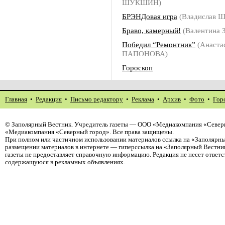
ШУКШИН)
БРЭНДовая игра
(Владислав
Браво, камерный!
(Валентина
Победил “Ремонтник”
(Анаста
ПАПОНОВА)
Гороскоп
Главная
•
Редакция
•
Письмо редактору
•
Реклама
•
Архив
•
Фото
•
Гор
©
Заполярный Вестник
. Учредитель газеты — ООО «Медиакомпания «Северн
«Медиакомпания «Северный город». Все права защищены.
При полном или частичном использовании материалов ссылка на «Заполярны
размещении материалов в интернете — гиперссылка на «Заполярный Вестник
газеты не предоставляет справочную информацию. Редакция не несет ответ
содержащуюся в рекламных объявлениях.