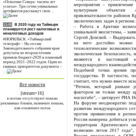
«Освоение Севера: тысяча лет
мероприятия – привлечение
успеха». Три сотни уникальных
культурным объектам А
артефактов расскажут свои…
привлекательности районов К
экологических задач в регионе.
В 2020 году на Таймыре
13:05
– Работа в Арктике возмо
планируется рост налоговых и
уникальной экосистемы, – зая
неналоговых доходов
Сергей Донской. – Выдержать 
#НОРИЛЬСК. «Таймырский
на него достойно можно т
телеграф» – На сессии
технологические возможности
Законодательного собрания края
депутаты во втором чтении
экологическая безопасность,
приняли бюджет-2020 и плановый
являются в настоящий м
период 2021–2022 годов. Один из
международного взаимодейств
главных приоритетов документа –
Подобной точки зрения пр
…
государства. В частности, 
считает, что нужно вместе иск
Все новости
“Регион, который раньше р
фактором не только между ар
[stream=16]
масштабе”, – цитирует РИА Н
в потоке отсутствуют показы
На форуме неоднократно подч
рекламных блоков, назначьте показы,
или отключите поток
развитии международного сот
против привнесения в регио
Россия намерена добиться уск
территории Арктического ше
возможно летом 2017 года”, 
Россия представила в ООН 