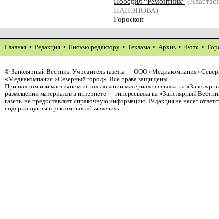
Победил “Ремонтник”
(Анастас
ПАПОНОВА)
Гороскоп
Главная
•
Редакция
•
Письмо редактору
•
Реклама
•
Архив
•
Фото
•
Гор
©
Заполярный Вестник
. Учредитель газеты — ООО «Медиакомпания «Северн
«Медиакомпания «Северный город». Все права защищены.
При полном или частичном использовании материалов ссылка на «Заполярны
размещении материалов в интернете — гиперссылка на «Заполярный Вестник
газеты не предоставляет справочную информацию. Редакция не несет ответ
содержащуюся в рекламных объявлениях.