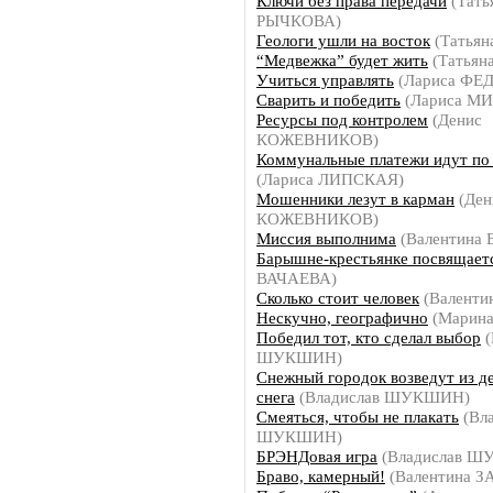
Ключи без права передачи
(Тать
РЫЧКОВА)
Геологи ушли на восток
(Татья
“Медвежка” будет жить
(Татьян
Учиться управлять
(Лариса Ф
Сварить и победить
(Лариса М
Ресурсы под контролем
(Денис
КОЖЕВНИКОВ)
Коммунальные платежи идут по
(Лариса ЛИПСКАЯ)
Мошенники лезут в карман
(Ден
КОЖЕВНИКОВ)
Миссия выполнима
(Валентина
Барышне-крестьянке посвящает
ВАЧАЕВА)
Сколько стоит человек
(Валенти
Нескучно, географично
(Марин
Победил тот, кто сделал выбор
(
ШУКШИН)
Снежный городок возведут из д
снега
(Владислав ШУКШИН)
Смеяться, чтобы не плакать
(Вла
ШУКШИН)
БРЭНДовая игра
(Владислав 
Браво, камерный!
(Валентина 