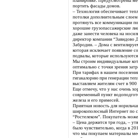
планировке. Предусмотрены мес
портить фасады домов.
– Технология обеспечивает теп
потолки дополнительным слоем 
протянуть все коммуникации по
хорошие грузопассажирские лиф
даже занести человека на носил
директор компании “Завидово 
Забродин. – Дома с вентилируе
которая исключает появление со
подвалы, которые используютс
Мы строим индивидуальные коте
оптимально с точки зрения затр
При тарифах в нашем поселении
гигакалорию при генерации теп
выставляем жителям счет в 900 
Еще отмечу, что у нас очень х
современный пункт водоподгот
железа и его примесей.
Приятная новость для норильча
широкополосный Интернет по с
“Ростелеком”. Покупатель может
– Цена держится три года, – у
было чувствительно, когда в 20
что мы покупаем материалы мес