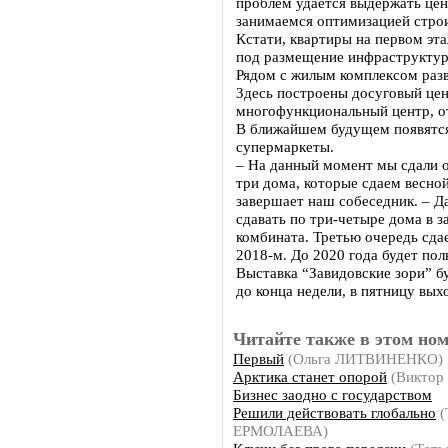
проблем удается выдержать це
занимаемся оптимизацией строи
Кстати, квартиры на первом эт
под размещение инфраструктур
Рядом с жилым комплексом разв
Здесь построены досуговый цент
многофункциональный центр, о
В ближайшем будущем появятся
супермаркеты.
– На данный момент мы сдали о
три дома, которые сдаем весной
завершает наш собеседник. – Д
сдавать по три-четыре дома в 
комбината. Третью очередь сдае
2018-м. До 2020 года будет по
Выставка “Завидовские зори” б
до конца недели, в пятницу вых
Читайте также в этом ном
Первый
(Ольга ЛИТВИНЕНКО)
Арктика станет опорой
(Виктор
Бизнес заодно с государством
Решили действовать глобально
(
ЕРМОЛАЕВА)