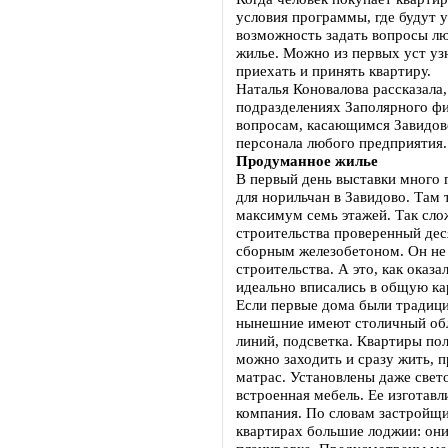
условия программы, где будут у
возможность задать вопросы лю
жилье. Можно из первых уст узн
приехать и принять квартиру.
Наталья Коновалова рассказала,
подразделениях Заполярного фи
вопросам, касающимся Завидов
персонала любого предприятия.
Продуманное жилье
В первый день выставки много г
для норильчан в Завидово. Там
максимум семь этажей. Так сло
строительства проверенный дес
сборным железобетоном. Он не
строительства. А это, как оказа
идеально вписались в общую ка
Если первые дома были традици
нынешние имеют столичный обл
линий, подсветка. Квартиры пол
можно заходить и сразу жить, 
матрас. Установлены даже свет
встроенная мебель. Ее изготав
компания. По словам застройщик
квартирах большие лоджии: они