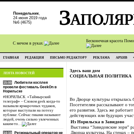
Понедельник
,
24 июня 2019 года
№6 (4675)
Бесконечная красота Пом
С мечом в руках
ГЛАВНАЯ
РЕДАКЦИЯ
ПИСЬМО РЕДАКТОРУ
РЕКЛАМА
АРХИВ
Здесь ваш дом
ЛЕНТА НОВОСТЕЙ
СОЦИАЛЬНАЯ ПОЛИТИКА
Любители косплея
15:00
провели фестиваль GeekOn в
Норильске
#НОРИЛЬСК. «Таймырский
Во Дворце культуры открылась 
телеграф» – Словом geek когда-то
Посетителям рассказывают о том
называли ярмарочных чудаков,
его развития. Здесь же работа
которые выступали на потеху
публике. Сейчас гиками называют
действующих или будущих учас
людей, очень сильно увлеченных
Из Норильска в Завидово
каким-то…
Выставка “Завидовские зори” р
Дворца культуры. На стенах – п
Региональный оператор не
14:10