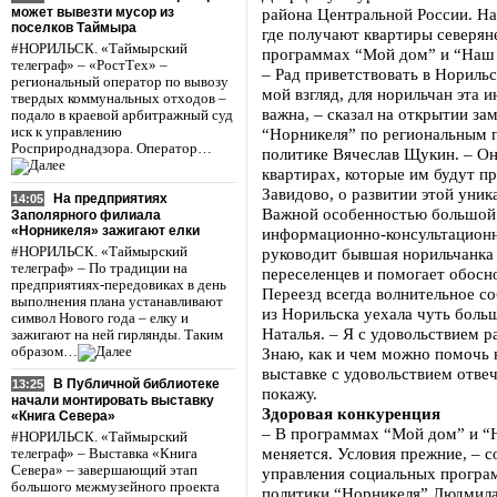
может вывезти мусор из
района Центральной России. На
поселков Таймыра
где получают квартиры северян
#НОРИЛЬСК. «Таймырский
программах “Мой дом” и “Наш
телеграф» – «РостТех» –
– Рад приветствовать в Норильс
региональный оператор по вывозу
мой взгляд, для норильчан эта 
твердых коммунальных отходов –
важна, – сказал на открытии за
подало в краевой арбитражный суд
иск к управлению
“Норникеля” по региональным 
Росприроднадзора. Оператор…
политике Вячеслав Щукин. – Он
квартирах, которые им будут пр
Завидово, о развитии этой уник
На предприятиях
14:05
Важной особенностью большой 
Заполярного филиала
«Норникеля» зажигают елки
информационно-консультационн
#НОРИЛЬСК. «Таймырский
руководит бывшая норильчанка 
телеграф» – По традиции на
переселенцев и помогает обосн
предприятиях-передовиках в день
Переезд всегда волнительное с
выполнения плана устанавливают
из Норильска уехала чуть больш
символ Нового года – елку и
Наталья. – Я с удовольствием 
зажигают на ней гирлянды. Таким
образом…
Знаю, как и чем можно помочь 
выставке с удовольствием отвеч
В Публичной библиотеке
13:25
покажу.
начали монтировать выставку
Здоровая конкуренция
«Книга Севера»
– В программах “Мой дом” и “
#НОРИЛЬСК. «Таймырский
меняется. Условия прежние, – 
телеграф» – Выставка «Книга
Севера» – завершающий этап
управления социальных програ
большого межмузейного проекта
политики “Норникеля” Людмила 