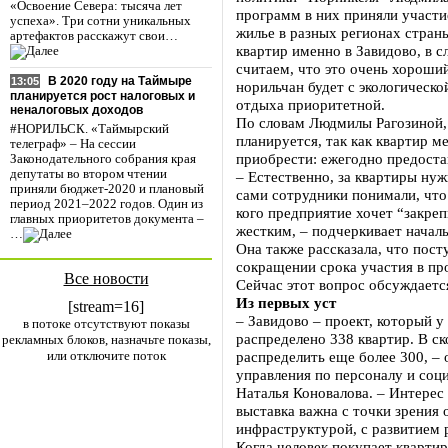
«Освоение Севера: тысяча лет
программ в них приняли участи
успеха». Три сотни уникальных
жилье в разных регионах страны
артефактов расскажут свои…
квартир именно в Завидово, в 
считаем, что это очень хороший
В 2020 году на Таймыре
13:05
норильчан будет с экологическо
планируется рост налоговых и
отдыха приоритетной.
неналоговых доходов
По словам Людмилы Рагозиной,
#НОРИЛЬСК. «Таймырский
планируется, так как квартир 
телеграф» – На сессии
приобрести: ежегодно предост
Законодательного собрания края
депутаты во втором чтении
– Естественно, за квартиры ну
приняли бюджет-2020 и плановый
сами сотрудники понимали, что 
период 2021–2022 годов. Один из
кого предприятие хочет “закреп
главных приоритетов документа –
жестким, – подчеркивает начал
…
Она также рассказала, что пост
сокращении срока участия в про
Все новости
Сейчас этот вопрос обсуждаетс
Из первых уст
[stream=16]
– Завидово – проект, который у 
в потоке отсутствуют показы
распределено 338 квартир. В с
рекламных блоков, назначьте показы,
или отключите поток
распределить еще более 300, – 
управления по персоналу и соц
Наталья Коновалова. – Интерес 
выставка важна с точки зрения
инфраструктурой, с развитием 
Когда человек покупает квартиру