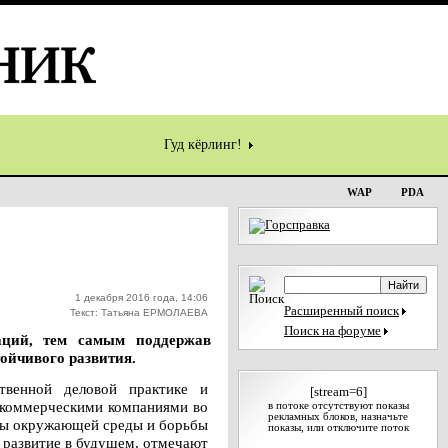
Гуд кёрлинг!
WAP
PDA
1 декабря 2016 года, 14:06
Расширенный поиск
Текст: Татьяна ЕРМОЛАЕВА
Поиск на форуме
аций, тем самым поддержав
ойчивого развития.
твенной деловой практике и
[stream=6]
е коммерческими компаниями во
в потоке отсутствуют показы
рекламных блоков, назначьте
иты окружающей среды и борьбы
показы, или отключите поток
 развитие в будущем, отмечают