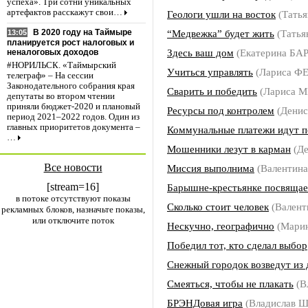
успеха». Три сотни уникальных
артефактов расскажут свои…
Геологи ушли на восток
(Тать
“Медвежка” будет жить
(Тать
В 2020 году на Таймыре
13:05
планируется рост налоговых и
Здесь ваш дом
(Екатерина БА
неналоговых доходов
#НОРИЛЬСК. «Таймырский
Учиться управлять
(Лариса 
телеграф» – На сессии
Законодательного собрания края
Сварить и победить
(Лариса 
депутаты во втором чтении
приняли бюджет-2020 и плановый
Ресурсы под контролем
(Дени
период 2021–2022 годов. Один из
главных приоритетов документа –
Коммунальные платежи идут п
…
Мошенники лезут в карман
(Д
Все новости
Миссия выполнима
(Валентин
[stream=16]
Барышне-крестьянке посвящае
в потоке отсутствуют показы
Сколько стоит человек
(Вален
рекламных блоков, назначьте показы,
или отключите поток
Нескучно, географично
(Мари
Победил тот, кто сделал выбор
Снежный городок возведут из 
Смеяться, чтобы не плакать
(В
БРЭНДовая игра
(Владислав