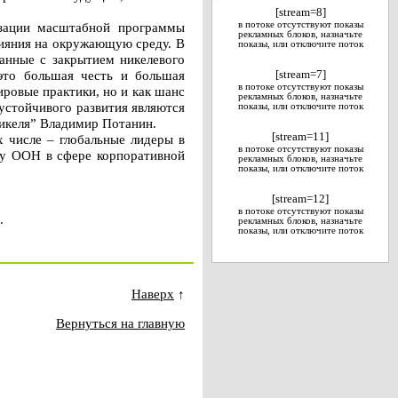
[stream=8]
изации масштабной программы
в потоке отсутствуют показы
рекламных блоков, назначьте
лияния на окружающую среду. В
показы, или отключите поток
занные с закрытием никелевого
это большая честь и большая
[stream=7]
в потоке отсутствуют показы
ировые практики, но и как шанс
рекламных блоков, назначьте
устойчивого развития являются
показы, или отключите поток
икеля” Владимир Потанин.
[stream=11]
х числе – глобальные лидеры в
в потоке отсутствуют показы
ыту ООН в сфере корпоративной
рекламных блоков, назначьте
показы, или отключите поток
[stream=12]
в потоке отсутствуют показы
.
рекламных блоков, назначьте
показы, или отключите поток
Наверх
↑
Вернуться на главную