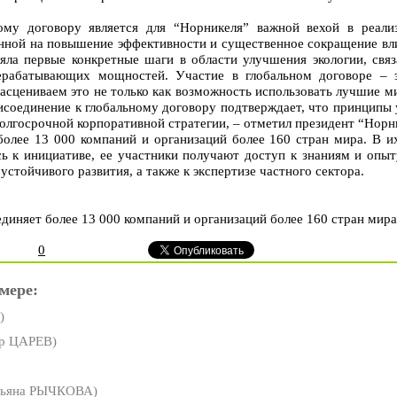
ому договору является для “Норникеля” важной вехой в реал
енной на повышение эффективности и существенное сокращение в
яла первые конкретные шаги в области улучшения экологии, свя
ерабатывающих мощностей. Участие в глобальном договоре – 
расцениваем это не только как возможность использовать лучшие м
соединение к глобальному договору подтверждает, что принципы 
олгосрочной корпоративной стратегии, – отметил президент “Норн
более 13 000 компаний и организаций более 160 стран мира. В и
сь к инициативе, ее участники получают доступ к знаниям и оп
устойчивого развития, а также к экспертизе частного сектора.
иняет более 13 000 компаний и организаций более 160 стран мира
0
мере:
)
р ЦАРЕВ)
тьяна РЫЧКОВА)