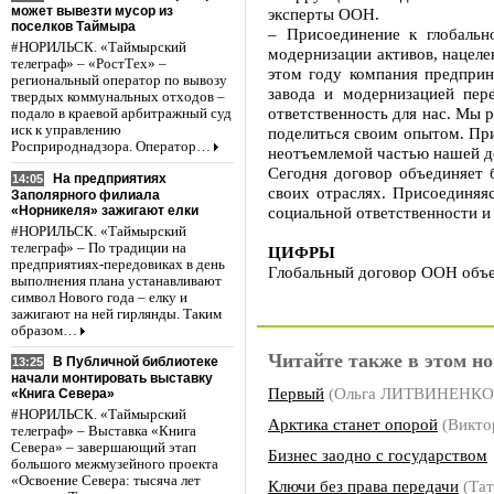
может вывезти мусор из
эксперты ООН.
поселков Таймыра
– Присоединение к глобальн
#НОРИЛЬСК. «Таймырский
модернизации активов, нацел
телеграф» – «РостТех» –
этом году компания предприн
региональный оператор по вывозу
завода и модернизацией пер
твердых коммунальных отходов –
ответственность для нас. Мы 
подало в краевой арбитражный суд
иск к управлению
поделиться своим опытом. При
Росприроднадзора. Оператор…
неотъемлемой частью нашей д
Сегодня договор объединяет 
На предприятиях
14:05
своих отраслях. Присоединяя
Заполярного филиала
«Норникеля» зажигают елки
социальной ответственности и 
#НОРИЛЬСК. «Таймырский
телеграф» – По традиции на
ЦИФРЫ
предприятиях-передовиках в день
Глобальный договор ООН объед
выполнения плана устанавливают
символ Нового года – елку и
зажигают на ней гирлянды. Таким
образом…
Читайте также в этом но
В Публичной библиотеке
13:25
начали монтировать выставку
Первый
(Ольга ЛИТВИНЕНКО
«Книга Севера»
#НОРИЛЬСК. «Таймырский
Арктика станет опорой
(Викто
телеграф» – Выставка «Книга
Севера» – завершающий этап
Бизнес заодно с государством
большого межмузейного проекта
«Освоение Севера: тысяча лет
Ключи без права передачи
(Та