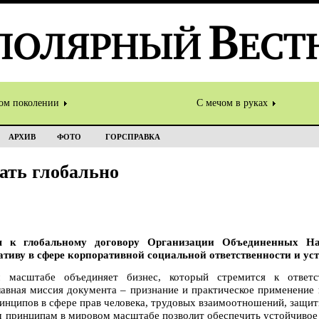
том поколении
С мечом в руках
АРХИВ
ФОТО
ГОРСПРАВКА
ать глобально
ся к глобальному договору Организации Объединенных Н
иву в сфере корпоративной социальной ответственности и уст
масштабе объединяет бизнес, который стремится к ответс
лавная миссия документа – признание и практическое применени
ринципов в сфере прав человека, трудовых взаимоотношений, защ
м принципам в мировом масштабе позволит обеспечить устойчивое