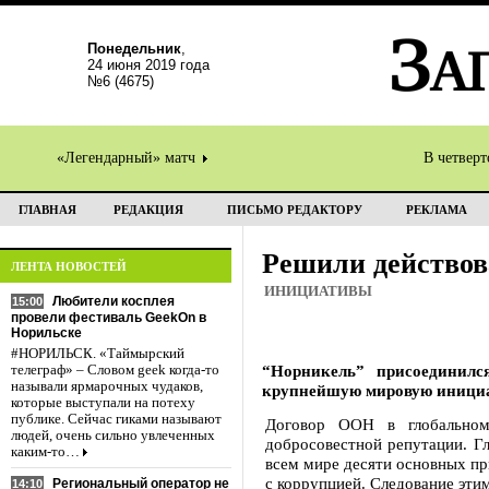
Понедельник
,
24 июня 2019 года
№6 (4675)
«Легендарный» матч
В четвер
ГЛАВНАЯ
РЕДАКЦИЯ
ПИСЬМО РЕДАКТОРУ
РЕКЛАМА
Решили действов
ЛЕНТА НОВОСТЕЙ
ИНИЦИАТИВЫ
Любители косплея
15:00
провели фестиваль GeekOn в
Норильске
#НОРИЛЬСК. «Таймырский
“Норникель” присоединил
телеграф» – Словом geek когда-то
называли ярмарочных чудаков,
крупнейшую мировую инициат
которые выступали на потеху
публике. Сейчас гиками называют
Договор ООН в глобальном 
людей, очень сильно увлеченных
добросовестной репутации. Г
каким-то…
всем мире десяти основных п
с коррупцией. Следование эти
Региональный оператор не
14:10