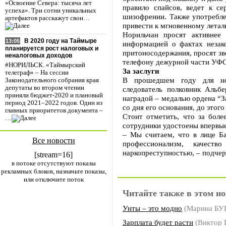
«Освоение Севера: тысяча лет
правило спайсов, ведет к с
успеха». Три сотни уникальных
шизофрении. Также употребле
артефактов расскажут свои…
привести к мгновенному летал
Норильчан просят активнее
В 2020 году на Таймыре
13:05
информацией о фактах незако
планируется рост налоговых и
притоносодержания, просят зво
неналоговых доходов
телефону дежурной части УФ
#НОРИЛЬСК. «Таймырский
За заслуги
телеграф» – На сессии
В прошедшем году для нор
Законодательного собрания края
депутаты во втором чтении
следователь полковник Альб
приняли бюджет-2020 и плановый
наградой – медалью ордена “За
период 2021–2022 годов. Один из
со дня его основания, до этог
главных приоритетов документа –
Стоит отметить, что за боле
…
сотрудники удостоены впервы
– Мы считаем, что в лице Ба
Все новости
профессионализм, качест
наркопреступностью, – подчер
[stream=16]
в потоке отсутствуют показы
рекламных блоков, назначьте показы,
или отключите поток
Читайте также в этом но
Унты – это модно
(Марина Б
Зарплата будет расти
(Виктор