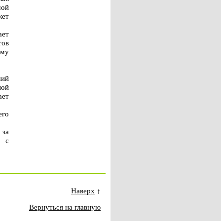
мой
жет
ает
тов
ому
ший
ной
ает
его
 за
у с
Наверх
↑
Вернуться на главную