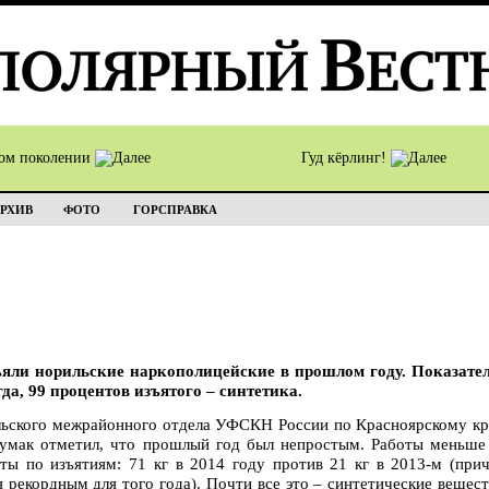
том поколении
Гуд кёрлинг!
РХИВ
ФОТО
ГОРСПРАВКА
яли норильские наркополицейские в прошлом году. Показатель
гда, 99 процентов изъятого – синтетика.
льского межрайонного отдела УФСКН России по Красноярскому к
Чумак отметил, что прошлый год был непростым. Работы меньше
аты по изъятиям: 71 кг в 2014 году против 21 кг в 2013-м (при
 рекордным для того года). Почти все это – синтетические вещест