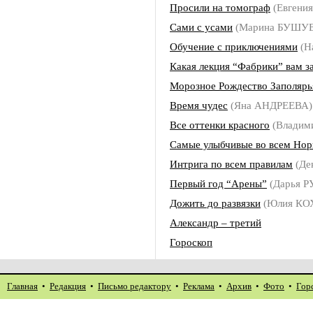
Просили на томограф
(Евгени
Сами с усами
(Марина БУШУ
Обучение с приключениями
(Н
Какая лекция “Фабрики” вам з
Морозное Рождество Заполярь
Время чудес
(Яна АНДРЕЕВА)
Все оттенки красного
(Владим
Самые улыбчивые во всем Нор
Интрига по всем правилам
(Де
Первый год “Арены”
(Дарья 
Дожить до развязки
(Юлия КО
Александр – третий
Гороскоп
Главная
•
Редакция
•
Письмо редактору
•
Реклама
•
Архив
•
Фото
•
Гор