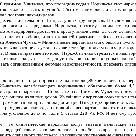
00 граммов. Учитывая, что последние годы в Норильске этот нарко
ртию можно назвать крупной. Сбытом занимались две группиров
канал поставки ликвидирован.
ресекли деятельность 15 преступных группировок. По сложивше
 проживали за пределами Норильска, поэтому нашим сотрудни
е командировки, доставлять преступников сюда. За свои деяния 
т лишения свободы, и пока в нашей практике не было пожизнен
там Алексей Чумак. – Минимальные партии изъятого были от 1–5 кг
мы изъяли в конце августа – начале сентября, причем не в черте горо
ре. В нашей практике это ново. Наркосбытчики стремятся в наш гор
 главная задача – не допустить попадания крупных парти
овать организованным формам наркопреступности, пресекать опто
прошедшего года норильские наркополицейские провели в пер
 26-летнего неработающего норильчанина обнаружили более 4,5
ространять наркотики в Норильске и на Таймыре. Мужчину поймал
езде одного из жилых домов. Из тайника оперуполномоченные изъ
5 граммов нашли при личном досмотре. В квартире провели обыск: 
ьтрах для очистки воды, оставшийся вес партии – на столе и в шка
ли уголовное дело по части 5 статьи 228 УК РФ. И вот ему гро
.
т, что синтетические наркотики могут вызвать панические ата
и, под действием которых человек способен выпрыгнуть из ок
убить случайного прохожего. Регулярное употребление синтетики, 