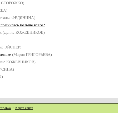
я СТОРОЖКО)
ЕВА)
аталья ФЕДЯНИНА)
апомнилась больше всего?
я
(Денис КОЖЕВНИКОВ)
ир ЭЙСНЕР)
ильске
(Мария ГРИГОРЬЕВА)
нис КОЖЕВНИКОВ)
РУСИНА)
Х)
справка
•
Карта сайта