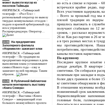
может вывезти мусор из
но есть в списке и героин – 6
поселков Таймыра
встречался крайне редко, па
#НОРИЛЬСК. «Таймырский
Всех участников задержали, 
телеграф» – «РостТех» –
– Всего за прошлый год мы п
региональный оператор по вывозу
плохой традиции их лидеры
твердых коммунальных отходов –
пришлось выезжать в служебны
подало в краевой арбитражный суд
иск к управлению
получают стабильно по 12 ле
Росприроднадзора. Оператор…
сроков, – рассказал журналис
26 кг. Как раз партию в 26 кг 
а в трех разных местах в тунд
На предприятиях
14:05
мы противодействуем. Наша
Заполярного филиала
«Норникеля» зажигают елки
потребителям, противодейств
#НОРИЛЬСК. «Таймырский
каналы поставок наркотиков.
телеграф» – По традиции на
По-крупному
предприятиях-передовиках в день
Последнее крупное изъятие 
выполнения плана устанавливают
декаде декабря. В квартире
символ Нового года – елку и
синтетики. Он собирался расп
зажигают на ней гирлянды. Таким
образом…
поличным при закладке в подъ
более двух граммов и более 1
В Публичной библиотеке
13:25
кг синтетики обнаружили в фил
начали монтировать выставку
В отношении мужчины возбуди
«Книга Севера»
пожизненный срок заключения
#НОРИЛЬСК. «Таймырский
Наркополицейские напоминаю
телеграф» – Выставка «Книга
Севера» – завершающий этап
головные боли, галлюцинаци
большого межмузейного проекта
броситься под машину и даже 