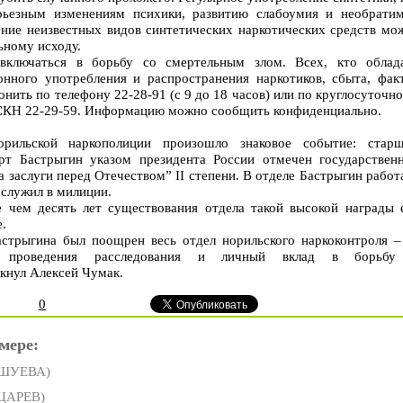
ерьезным изменениям психики, развитию слабоумия и необрати
ние неизвестных видов синтетических наркотических средств мо
ьному исходу.
 включаться в борьбу со смертельным злом. Всех, кто облад
нного употребления и распространения наркотиков, сбыта, фак
нить по телефону 22-28-91 (с 9 до 18 часов) или по круглосуточн
СКН 22-29-59. Информацию можно сообщить конфиденциально.
ильской наркополиции произошло знаковое событие: стар
ерт Бастрыгин указом президента России отмечен государствен
 заслуги перед Отечеством” II степени. В отделе Бастрыгин работ
о служил в милиции.
е чем десять лет существования отдела такой высокой награды 
е.
стрыгина был поощрен весь отдел норильского наркоконтроля –
во проведения расследования и личный вклад в борьб
кнул Алексей Чумак.
0
мере:
УШУЕВА)
 ЦАРЕВ)