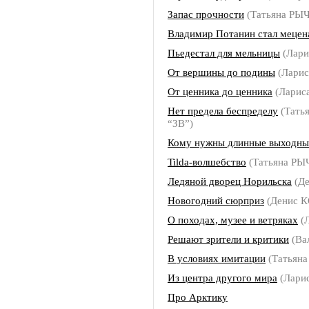
Запас прочности
(Татьяна РЫ
Владимир Потанин стал мецен
Пьедестал для мельницы
(Лар
От вершины до подины
(Лари
От ценника до ценника
(Лари
Нет предела беспределу
(Тать
“ЗВ”)
Кому нужны длинные выходны
Tilda-волшебство
(Татьяна Р
Ледяной дворец Норильска
(Д
Новогодний сюрприз
(Денис 
О походах, музее и ветряках
(
Решают зрители и критики
(Ва
В условиях имитации
(Татьян
Из центра другого мира
(Лари
Про Арктику