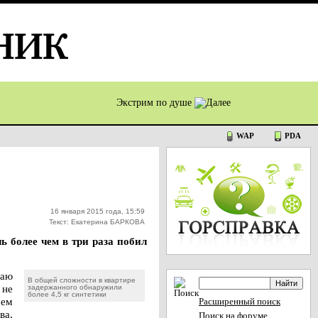
Экстрим по душе
WAP
PDA
16 января 2015 года, 15:59
Текст: Екатерина БАРКОВА
 более чем в три раза побил
раю
В общей сложности в квартире
 не
задержанного обнаружили
более 4,5 кг синтетики
чем
Расширенный поиск
ва,
Поиск на форуме