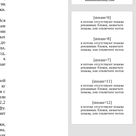
тик
ки.
[stream=6]
йся
в потоке отсутствуют показы
кам
рекламных блоков, назначьте
показы, или отключите поток
они
ных
[stream=8]
 до
в потоке отсутствуют показы
рекламных блоков, назначьте
да,
показы, или отключите поток
од,
й к
[stream=7]
вые
в потоке отсутствуют показы
рекламных блоков, назначьте
показы, или отключите поток
вой
[stream=11]
 кг
в потоке отсутствуют показы
рекламных блоков, назначьте
и с
показы, или отключите поток
яли
2,2
[stream=12]
фу.
в потоке отсутствуют показы
рекламных блоков, назначьте
зит
показы, или отключите поток
ки,
на,
как