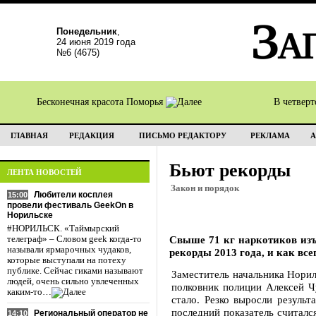
Понедельник
,
24 июня 2019 года
№6 (4675)
Бесконечная красота Поморья
В четвер
ГЛАВНАЯ
РЕДАКЦИЯ
ПИСЬМО РЕДАКТОРУ
РЕКЛАМА
А
Бьют рекорды
ЛЕНТА НОВОСТЕЙ
Закон и порядок
Любители косплея
15:00
провели фестиваль GeekOn в
Норильске
#НОРИЛЬСК. «Таймырский
Свыше 71 кг наркотиков изъ
телеграф» – Словом geek когда-то
называли ярмарочных чудаков,
рекорды 2013 года, и как все
которые выступали на потеху
публике. Сейчас гиками называют
Заместитель начальника Нори
людей, очень сильно увлеченных
полковник полиции Алексей 
каким-то…
стало. Резко выросли результ
последний показатель считался
Региональный оператор не
14:10