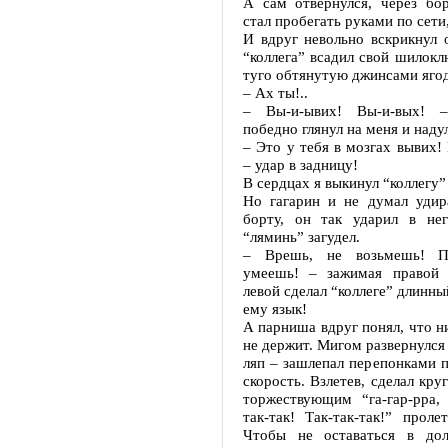
А сам отвернулся, через бор
стал пробегать руками по сети
И вдруг невольно вскрикнул 
“коллега” всадил свой шилок
туго обтянутую джинсами ягод
– Ах ты!..
– Вы-и-ывих! Вы-и-вых! –
победно глянул на меня и наду
– Это у тебя в мозгах вывих!
– удар в задницу!
В сердцах я выкинул “коллегу”
Но гагарин и не думал удир
борту, он так ударил в не
“ляминь” загудел.
– Врешь, не возьмешь! П
умеешь! – зажимая правой 
левой сделал “коллеге” длинны
ему язык!
А парниша вдруг понял, что н
не держит. Мигом развернулся 
ляп – зашлепал перепонками п
скорость. Взлетев, сделал кру
торжествующим “га-гар-рра, 
так-так! Так-так-так!” проле
Чтобы не оставаться в дол