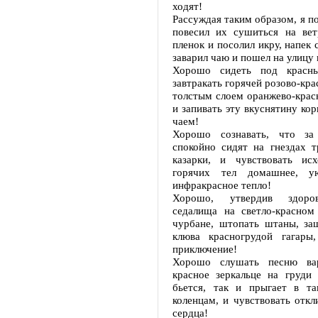
ходят!
Рассуждая таким образом, я п
повесил их сушиться на вет
пленок и посолил икру, напек 
заварил чаю и пошел на улицу 
Хорошо сидеть под красн
завтракать горячей розово-кра
толстым слоем оранжево-крас
и запивать эту вкуснятину ко
чаем!
Хорошо сознавать, что за
спокойно сидят на гнездах т
казарки, и чувствовать ис
горячих тел домашнее, ую
инфракрасное тепло!
Хорошо, утвердив здоро
седалища на светло-красном
чурбане, штопать штаны, за
клюва красногрудой гагары
приключение!
Хорошо слушать песню вар
красное зеркальце на груди 
бьется, так и прыгает в т
коленцам, и чувствовать откл
сердца!