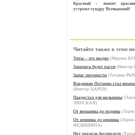
Красный – значит красив
устроил тундру Всевышний!
Читайте также в этом но
Унты – это модно
(Марина Б
Зарплата будет расти
(Виктор
Запас прочности
(Татьяна РЫ
Владимир Потанин стал мецен
(Виктор ЦАРЕВ)
Пьедестал для мельницы
(Лари
ЛИПСКАЯ)
От вершины до подины
(Лари
От ценника до ценника
(Ларис
ФЕДИШИНА)
Нет предела беспределу
(Тать