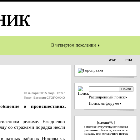
В четвертом поколении
WAP
PDA
16 января 2015 года, 15:57
Расширенный поиск
Текст: Евгения СТОРОЖКО
Поиск на форуме
общение о происшествиях.
силенном режиме. Ежедневно
[stream=6]
яду со стражами порядка несли
в потоке отсутствуют показы
рекламных блоков, назначьте
показы, или отключите поток
 в разных районах Норильска.