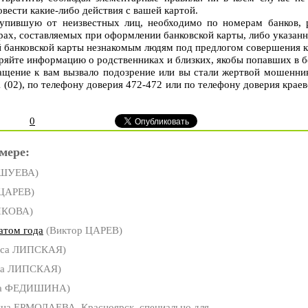
вести какие-либо действия с вашей картой.
упившую от неизвестных лиц, необходимо по номерам банков,
рах, составляемых при оформлении банковской карты, либо указанн
 банковской карты незнакомым людям под предлогом совершения к
ряйте информацию о родственниках и близких, якобы попавших в б
ащение к вам вызвало подозрение или вы стали жертвой мошенник
 (02), по телефону доверия 472-472 или по телефону доверия крае
0
мере:
УШУЕВА)
 ЦАРЕВ)
ЧКОВА)
атом года
(Виктор ЦАРЕВ)
иса ЛИПСКАЯ)
са ЛИПСКАЯ)
са ФЕДИШИНА)
яна ЕРМОЛАЕВА, Красноярск, специально для