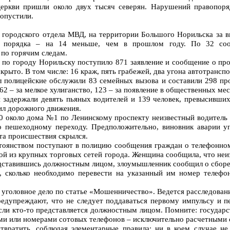
церкви пришли около двух тысяч северян. Нарушений правопор
опустили.
городского отдела МВД, на территории Большого Норильска за в
 порядка – на 14 меньше, чем в прошлом году. По 32 соо
по горячим следам.
 по городу Норильску поступило 871 заявление и сообщение о пр
скрыто. В том числе: 16 краж, пять грабежей, два угона автотранспо
л полицейские обслужили 83 семейных вызова и составили 298 п
2 – за мелкое хулиганство, 123 – за появление в общественных мес
 задержали девять пьяных водителей и 139 человек, превысивши
ил дорожного движения.
30 около дома №1 по Ленинскому проспекту неизвестный водитель
о пешеходному переходу. Предположительно, виновник аварии у
ста происшествия скрылся.
тоянством поступают в полицию сообщения граждан о телефонном
й из крупных торговых сетей города. Женщина сообщила, что неиз
едставившись должностным лицом, злоумышленник сообщил о сборе
л, сколько необходимо перевести на указанный им номер телефо
уголовное дело по статье «Мошенничество». Ведется расследован
редупреждают, что не следует поддаваться первому импульсу и 
сли кто-то представляется должностным лицом. Помните: государс
ми или номерами сотовых телефонов – исключительно расчетными 
вратить, соблюдая элементарные правила: ни в коем случае не