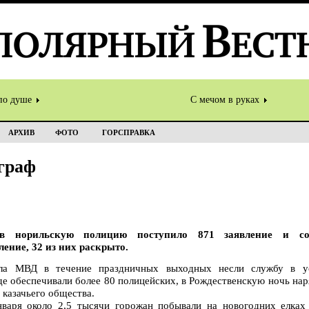
по душе
С мечом в руках
АРХИВ
ФОТО
ГОРСПРАВКА
граф
в норильскую полицию поступило 871 заявление и со
ление, 32 из них раскрыто.
ела МВД в течение праздничных выходных несли службу в у
е обеспечивали более 80 полицейских, в Рождественскую ночь нар
 казачьего общества.
нваря около 2,5 тысячи горожан побывали на новогодних елках