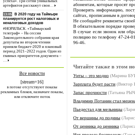
успеха». Три сотни уникальных
абонентам, которые просят про
артефактов расскажут свои…
Проверять информацию, пост
В 2020 году на Таймыре
13:05
сайтах, прописанным в догово
планируется рост налоговых и
Не сообщайте реквизиты своей
неналоговых доходов
В обязательном порядке прове
#НОРИЛЬСК. «Таймырский
В случае если звонок или обр
телеграф» – На сессии
полицию по телефону 47-24-01
Законодательного собрания края
96-46.
депутаты во втором чтении
приняли бюджет-2020 и плановый
период 2021–2022 годов. Один из
главных приоритетов документа –
…
Читайте также в этом но
Все новости
Унты – это модно
(Марина Б
[stream=16]
Зарплата будет расти
(Виктор
в потоке отсутствуют показы
рекламных блоков, назначьте показы,
Запас прочности
(Татьяна РЫ
или отключите поток
Владимир Потанин стал мецен
Пьедестал для мельницы
(Лар
От вершины до подины
(Лари
От ценника до ценника
(Лари
Нет предела беспределу
(Тать