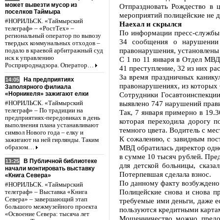
может вывезти мусор из
Отпраздновать Рождество в 
поселков Таймыра
мероприятий полицейские не д
#НОРИЛЬСК. «Таймырский
Наехал и скрылся
телеграф» – «РостТех» –
По информации пресс-службы 
региональный оператор по вывозу
34 сообщения о нарушении
твердых коммунальных отходов –
правонарушения, установлены 
подало в краевой арбитражный суд
иск к управлению
С 1 по 11 января в Отдел МВД
Росприроднадзора. Оператор…
41 преступление, 32 из них ра
За время праздничных канику
На предприятиях
14:05
правонарушениях, из которых 6
Заполярного филиала
«Норникеля» зажигают елки
Сотрудники Госавтоинспекции
выявлено 747 нарушений прав
#НОРИЛЬСК. «Таймырский
телеграф» – По традиции на
Так, 7 января примерно в 19.
предприятиях-передовиках в день
которая переходила дорогу п
выполнения плана устанавливают
темного цвета. Водитель с ме
символ Нового года – елку и
К сожалению, с завидным пос
зажигают на ней гирлянды. Таким
МВД обратилась директор одно
образом…
в сумме 10 тысяч рублей. Пр
В Публичной библиотеке
13:25
для детской больницы, сказа
начали монтировать выставку
Потерпевшая сделала взнос.
«Книга Севера»
По данному факту возбуждено 
#НОРИЛЬСК. «Таймырский
Полицейские снова и снова п
телеграф» – Выставка «Книга
Севера» – завершающий этап
требуемые ими деньги, даже е
большого межмузейного проекта
пользуются кредитными карта
«Освоение Севера: тысяча лет
Мошенничество можно предот