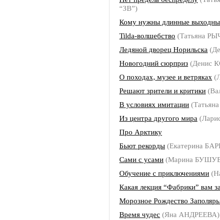
“ЗВ”)
Кому нужны длинные выходны
Tilda-волшебство
(Татьяна Р
Ледяной дворец Норильска
(Д
Новогодний сюрприз
(Денис 
О походах, музее и ветряках
(
Решают зрители и критики
(Ва
В условиях имитации
(Татьян
Из центра другого мира
(Лари
Про Арктику
Бьют рекорды
(Екатерина БА
Сами с усами
(Марина БУШУ
Обучение с приключениями
(Н
Какая лекция “Фабрики” вам з
Морозное Рождество Заполярь
Время чудес
(Яна АНДРЕЕВА)