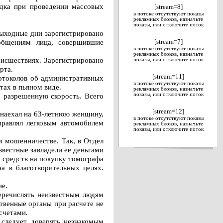
ядка при проведении массовых
[stream=8]
в потоке отсутствуют показы
рекламных блоков, назначьте
показы, или отключите поток
ыходные дни зарегистрировано
бщениям лица, совершившие
[stream=7]
в потоке отсутствуют показы
рекламных блоков, назначьте
оисшествиях. Зарегистрировано
показы, или отключите поток
рта.
[stream=11]
ротоколов об административных
в потоке отсутствуют показы
тах в пьяном виде.
рекламных блоков, назначьте
х разрешенную скорость. Всего
показы, или отключите поток
[stream=12]
 наехал на 63-летнюю женщину,
в потоке отсутствуют показы
правлял легковым автомобилем
рекламных блоков, назначьте
показы, или отключите поток
 мошенничестве. Так, в Отдел
вестные завладели ее деньгами
 средств на покупку томографа
на в благотворительных целях.
ие.
перечислять неизвестным людям
твенные органы при расчете не
счетами.
 следует доверять незнакомым