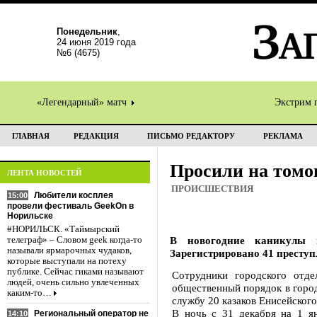
Понедельник
,
24 июня 2019 года
№6 (4675)
«Легендарный» матч
Экстрим 
ГЛАВНАЯ
РЕДАКЦИЯ
ПИСЬМО РЕДАКТОРУ
РЕКЛАМА
Просили на томо
ЛЕНТА НОВОСТЕЙ
ПРОИСШЕСТВИЯ
Любители косплея
15:00
провели фестиваль GeekOn в
Норильске
#НОРИЛЬСК. «Таймырский
В новогодние каникулы 
телеграф» – Словом geek когда-то
называли ярмарочных чудаков,
Зарегистрировано 41 преступ
которые выступали на потеху
публике. Сейчас гиками называют
Сотрудники городского отд
людей, очень сильно увлеченных
общественный порядок в город
каким-то…
службу 20 казаков Енисейского
В ночь с 31 декабря на 1 я
Региональный оператор не
14:10