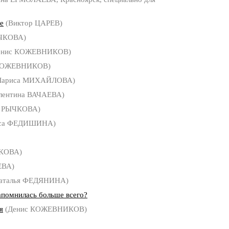
е
(Виктор ЦАРЕВ)
ЫЧКОВА)
енис КОЖЕВНИКОВ)
КОЖЕВНИКОВ)
Лариса МИХАЙЛОВА)
лентина ВАЧАЕВА)
а РЫЧКОВА)
са ФЕДИШИНА)
РКОВА)
ЕВА)
аталья ФЕДЯНИНА)
апомнилась больше всего?
я
(Денис КОЖЕВНИКОВ)