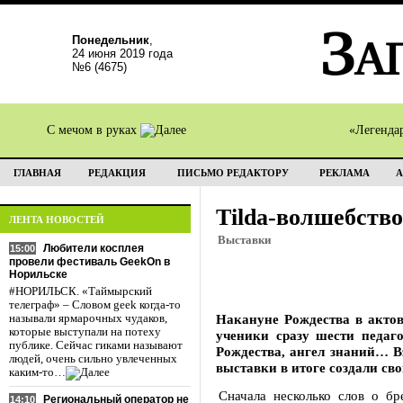
Понедельник
,
24 июня 2019 года
№6 (4675)
С мечом в руках
«Легенда
ГЛАВНАЯ
РЕДАКЦИЯ
ПИСЬМО РЕДАКТОРУ
РЕКЛАМА
А
Tilda-волшебство
ЛЕНТА НОВОСТЕЙ
Выставки
Любители косплея
15:00
провели фестиваль GeekOn в
Норильске
#НОРИЛЬСК. «Таймырский
телеграф» – Словом geek когда-то
Накануне Рождества в актов
называли ярмарочных чудаков,
которые выступали на потеху
ученики сразу шести педаго
публике. Сейчас гиками называют
Рождества, ангел знаний… В
людей, очень сильно увлеченных
выставки в итоге создали св
каким-то…
Сначала несколько слов о бр
Региональный оператор не
14:10