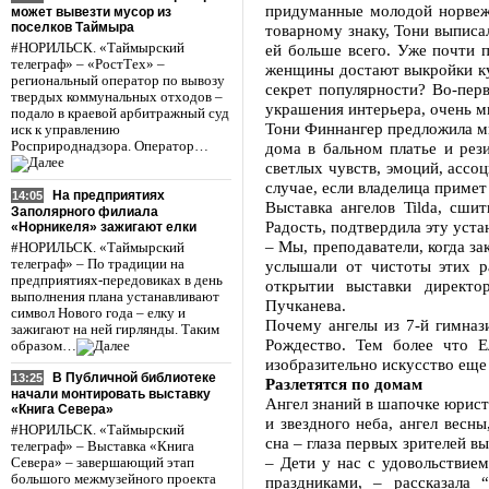
придуманные молодой норвеж
может вывезти мусор из
поселков Таймыра
товарному знаку, Тони выписа
#НОРИЛЬСК. «Таймырский
ей больше всего. Уже почти п
телеграф» – «РостТех» –
женщины достают выкройки ку
региональный оператор по вывозу
секрет популярности? Во-пер
твердых коммунальных отходов –
украшения интерьера, очень м
подало в краевой арбитражный суд
Тони Финнангер предложила мир
иск к управлению
Росприроднадзора. Оператор…
дома в бальном платье и рез
светлых чувств, эмоций, ассо
случае, если владелица примет
На предприятиях
14:05
Выставка ангелов Tilda, сши
Заполярного филиала
Радость, подтвердила эту уста
«Норникеля» зажигают елки
– Мы, преподаватели, когда за
#НОРИЛЬСК. «Таймырский
телеграф» – По традиции на
услышали от чистоты этих ра
предприятиях-передовиках в день
открытии выставки директор
выполнения плана устанавливают
Пучканева.
символ Нового года – елку и
Почему ангелы из 7-й гимназ
зажигают на ней гирлянды. Таким
Рождество. Тем более что Е
образом…
изобразительно искусство еще
В Публичной библиотеке
13:25
Разлетятся по домам
начали монтировать выставку
Ангел знаний в шапочке юриста
«Книга Севера»
и звездного неба, ангел весн
#НОРИЛЬСК. «Таймырский
сна – глаза первых зрителей в
телеграф» – Выставка «Книга
– Дети у нас с удовольствие
Севера» – завершающий этап
большого межмузейного проекта
праздниками, – рассказала 