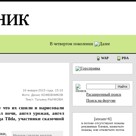
В четвертом поколении
WAP
PDA
16 января 2015 года, 15:10
Расширенный поиск
Фото: Денис КОЖЕВНИКОВ
Текст: Татьяна РЫЧКОВА
Поиск на форуме
у что их сшили и нарисовали
л ночи, ангел урожая, ангел
а Tilda, участники сказочной
[stream=6]
в потоке отсутствуют показы
рекламных блоков, назначьте
показы, или отключите поток
ки,
Малыши сделали ангелов