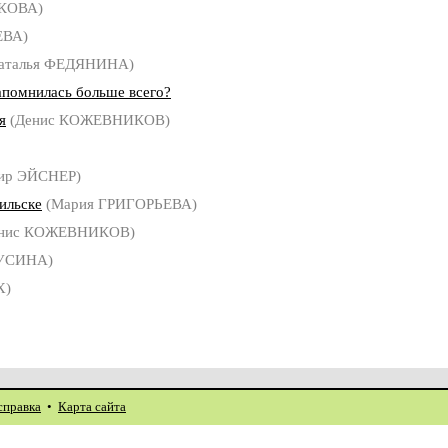
РКОВА)
ЕВА)
аталья ФЕДЯНИНА)
апомнилась больше всего?
я
(Денис КОЖЕВНИКОВ)
ир ЭЙСНЕР)
ильске
(Мария ГРИГОРЬЕВА)
нис КОЖЕВНИКОВ)
РУСИНА)
Х)
справка
•
Карта сайта