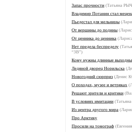
Запас прочности
(Татьяна РЫ
Владимир Потанин стал мецен
Пьедестал для мельницы
(Лар
От вершины до подины
(Лари
От ценника до ценника
(Лари
Нет предела беспределу
(Тать
“ЗВ”)
Кому нужны длинные выходны
Ледяной дворец Норильска
(Д
Новогодний сюрприз
(Денис 
О походах, музее и ветряках
(
Решают зрители и критики
(Ва
В условиях имитации
(Татьян
Из центра другого мира
(Лари
Про Арктику
Просили на томограф
(Евгени