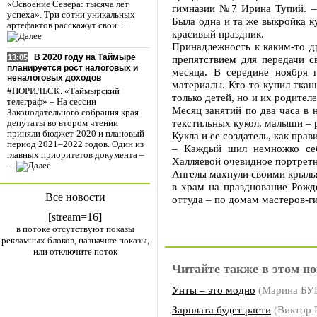
«Освоение Севера: тысяча лет
гимназии №7 Ирина Тупий. –
успеха». Три сотни уникальных
Была одна и та же выкройка к
артефактов расскажут свои…
красивый праздник.
Принадлежность к каким-то д
В 2020 году на Таймыре
препятствием для передачи с
13:05
планируется рост налоговых и
месяца. В середине ноября 
неналоговых доходов
материалы. Кто-то купил ткан
#НОРИЛЬСК. «Таймырский
только детей, но и их родите
телеграф» – На сессии
Месяц занятий по два часа в 
Законодательного собрания края
текстильных кукол, малыши – 
депутаты во втором чтении
приняли бюджет-2020 и плановый
Кукла и ее создатель, как прав
период 2021–2022 годов. Один из
– Каждый шил немножко себ
главных приоритетов документа –
Халляевой очевидное портретн
…
Ангелы махнули своими крыль
в храм на празднование Рожде
Все новости
оттуда – по домам мастеров-г
[stream=16]
в потоке отсутствуют показы
рекламных блоков, назначьте показы,
или отключите поток
Читайте также в этом но
Унты – это модно
(Марина Б
Зарплата будет расти
(Виктор