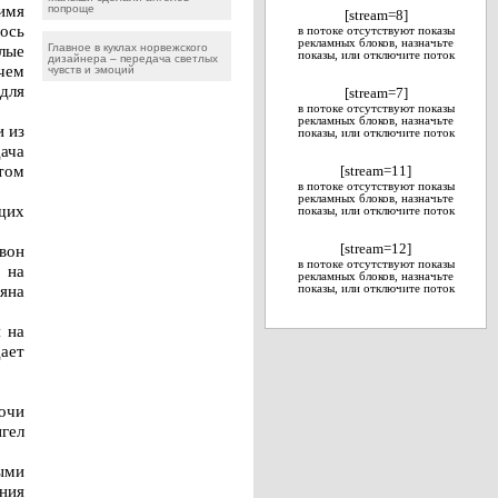
имя
попроще
[stream=8]
лось
в потоке отсутствуют показы
рекламных блоков, назначьте
слые
Главное в куклах норвежского
показы, или отключите поток
дизайнера – передача светлых
чем
чувств и эмоций
для
[stream=7]
в потоке отсутствуют показы
рекламных блоков, назначьте
и из
показы, или отключите поток
ача
 том
[stream=11]
в потоке отсутствуют показы
рекламных блоков, назначьте
щих
показы, или отключите поток
звон
[stream=12]
в потоке отсутствуют показы
 на
рекламных блоков, назначьте
яна
показы, или отключите поток
 на
ает
ночи
нгел
ыми
ния