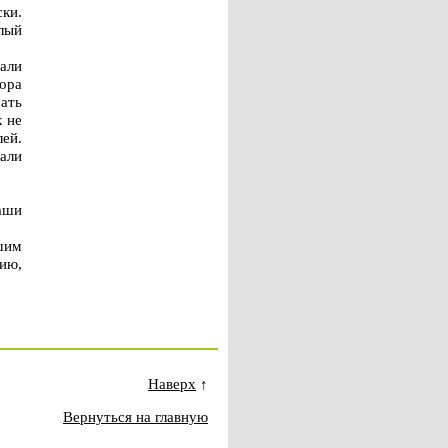
ки.
тлый
али
ора
ать
к не
лей.
лали
аши
шим
зию,
Наверх
↑
Вернуться на главную