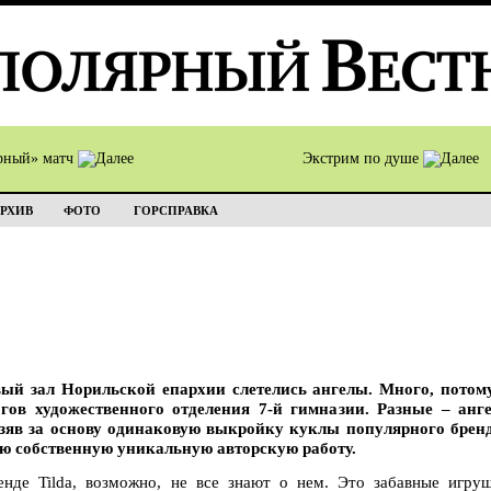
рный» матч
Экстрим по душе
РХИВ
ФОТО
ГОРСПРАВКА
ый зал Норильской епархии слетелись ангелы. Много, потом
гов художественного отделения 7-й гимназии. Разные – анге
зяв за основу одинаковую выкройку куклы популярного бренд
ою собственную уникальную авторскую работу.
енде Tilda, возможно, не все знают о нем. Это забавные игруш