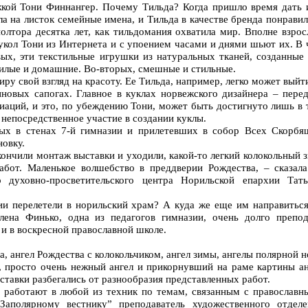
кой Тони Финнангер. Почему Тильда? Когда пришло время дать 
ла на листок семейные имена, и Тильда в качестве бренда понрави
олтора десятка лет, как тильдомания охватила мир. Вполне взро
кол Тони из Интернета и с упоением часами и днями шьют их. В 
вых, эти текстильные игрушки из натуральных тканей, созданные 
илые и домашние. Во-вторых, смешные и стильные.
у свой взгляд на красоту. Ее Тильда, например, легко может выйт
иновых сапогах. Главное в куклах норвежского дизайнера – перед
циаций, и это, по убеждению Тони, может быть достигнуто лишь в
 непосредственное участие в создании куклы.
тых в стенах 7-й гимназии и прилетевших в собор Всех Скорбя
новку.
кончили монтаж выставки и уходили, какой-то легкий колокольный 
бот. Маленькое волшебство в преддверии Рождества, – сказала
 духовно-просветительского центра Норильской епархии Тать
ии перелетели в норильский храм? А куда же еще им направиться
лена Финько, одна из педагогов гимназии, очень долго препод
 и в воскресной православной школе.
, ангел Рождества с колокольчиком, ангел зимы, ангелы полярной 
ы, просто очень нежный ангел и прикорнувший на раме картины а
ыставки разбегались от разнообразия представленных работ.
м работают в любой из техник по темам, связанным с православн
“Заполярному вестнику” преподаватель художественного отделе