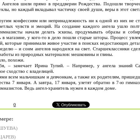
 Ангелов шили прямо в преддверии Рождества. Подошли творчес
уклы, но каждый вкладывал частичку своей души, веры в этот све
ругим конфессиям или непринадлежность ни к одной из них не ст
ветлых чувств и эмоций. На создание каждого ангела ушло полт
гимназисты начали делать эскизы, продумывать образы и собир
ь в магазине, у кого-то в дело пошли старые шторы. Процесс увле
лей, которые принимали живое участие в поисках недостающих дета
неделю – и сонм ангелов народился на свет. Старшеклассники сде
работы из природных материалов: мешковины и глины.
ило, похожи.
я, – замечает Ирина Тупий. – Например, у ангела знаний С
ое сходство с владелицей.
ями всем мальчишкам и девчонкам, а также их родителям, пришед
ства 7 января. А завтра, 17 января, улетят обратно в 7-ю гимна
имназистов. Ведь ангел-хранитель нужен в каждом доме.
0
мере:
УШУЕВА)
 ЦАРЕВ)