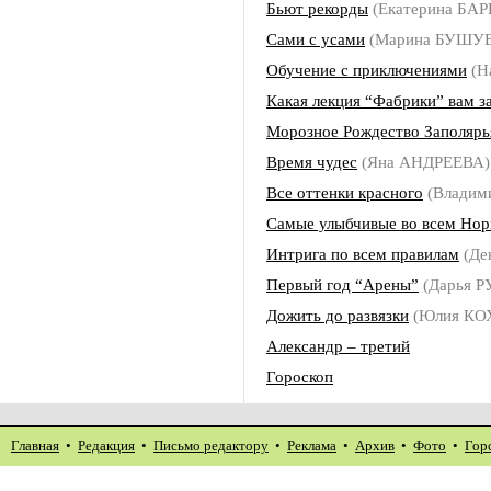
Бьют рекорды
(Екатерина БА
Сами с усами
(Марина БУШУ
Обучение с приключениями
(Н
Какая лекция “Фабрики” вам з
Морозное Рождество Заполярь
Время чудес
(Яна АНДРЕЕВА)
Все оттенки красного
(Владим
Самые улыбчивые во всем Нор
Интрига по всем правилам
(Де
Первый год “Арены”
(Дарья 
Дожить до развязки
(Юлия КО
Александр – третий
Гороскоп
Главная
•
Редакция
•
Письмо редактору
•
Реклама
•
Архив
•
Фото
•
Гор