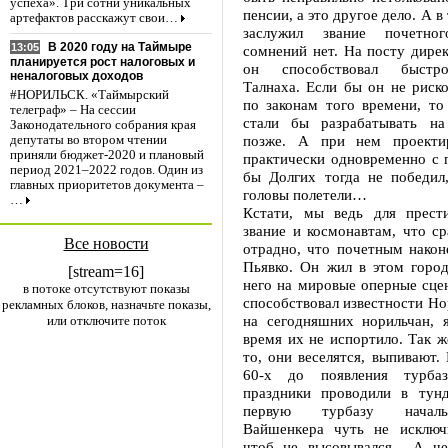
успеха». Три сотни уникальных
пенсии, а это другое дело. А в
артефактов расскажут свои…
заслужил звание почетног
В 2020 году на Таймыре
13:05
сомнений нет. На посту дире
планируется рост налоговых и
он способствовал быстр
неналоговых доходов
Талнаха. Если бы он не риско
#НОРИЛЬСК. «Таймырский
по законам того времени, то
телеграф» – На сессии
стали бы разрабатывать на
Законодательного собрания края
позже. А при нем проектир
депутаты во втором чтении
приняли бюджет-2020 и плановый
практически одновременно с 
период 2021–2022 годов. Один из
бы Долгих тогда не победил
главных приоритетов документа –
головы полетели…
…
Кстати, мы ведь для прест
звание и космонавтам, что с
Все новости
отрадно, что почетным након
Пьявко. Он жил в этом город
[stream=16]
него на мировые оперные сце
в потоке отсутствуют показы
способствовал известности Н
рекламных блоков, назначьте показы,
на сегодняшних норильчан, 
или отключите поток
время их не испортило. Так же
то, они веселятся, выпивают.
60-х до появления турба
праздники проводили в тун
первую турбазу нача
Вайшенкера чуть не исключ
чтоб не высовывался... А ч