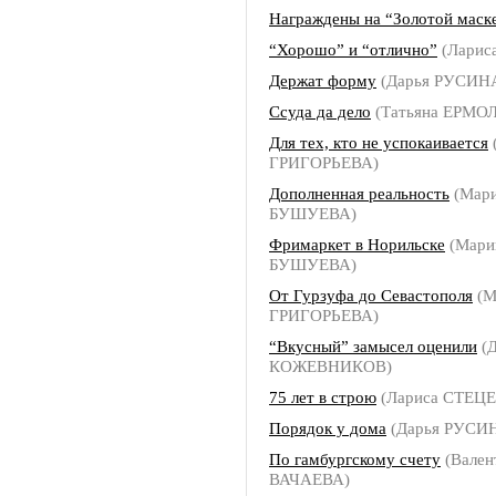
Награждены на “Золотой маск
“Хорошо” и “отлично”
(Ларис
Держат форму
(Дарья РУСИН
Ссуда да дело
(Татьяна ЕРМО
Для тех, кто не успокаивается
ГРИГОРЬЕВА)
Дополненная реальность
(Мар
БУШУЕВА)
Фримаркет в Норильске
(Мари
БУШУЕВА)
От Гурзуфа до Севастополя
(М
ГРИГОРЬЕВА)
“Вкусный” замысел оценили
(Д
КОЖЕВНИКОВ)
75 лет в строю
(Лариса СТЕЦ
Порядок у дома
(Дарья РУСИ
По гамбургскому счету
(Вален
ВАЧАЕВА)