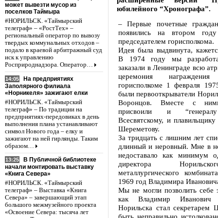
может вывезти мусор из
юбилейного “Хронографа”.
поселков Таймыра
#НОРИЛЬСК. «Таймырский
– Первые почетные граждан
телеграф» – «РостТех» –
появились на втором год
региональный оператор по вывозу
председателем горисполкома.
твердых коммунальных отходов –
Идея была выдвинута, кажетс
подало в краевой арбитражный суд
иск к управлению
В 1974 году мы разработа
Росприроднадзора. Оператор…
заказали в Ленинграде всю атр
церемония награжден
На предприятиях
14:05
горисполкоме 1 февраля 197
Заполярного филиала
«Норникеля» зажигают елки
были первооткрыватели Норил
Воронцов. Вместе с ним
#НОРИЛЬСК. «Таймырский
телеграф» – По традиции на
присвоили и “генералу
предприятиях-передовиках в день
Всесвятскому, и плавильщику
выполнения плана устанавливают
Шереметову.
символ Нового года – елку и
За тридцать с лишним лет спи
зажигают на ней гирлянды. Таким
длинный и неровный. Мне в н
образом…
недоставало как минимум о
В Публичной библиотеке
13:25
директора Норильск
начали монтировать выставку
металлургического комбинат
«Книга Севера»
1969 год Владимира Иванович
#НОРИЛЬСК. «Таймырский
Мы не могли позволить себе э
телеграф» – Выставка «Книга
Севера» – завершающий этап
как Владимир Иванович 
большого межмузейного проекта
Норильска стал секретарем Ц
«Освоение Севера: тысяча лет
быть неправильно истолкован