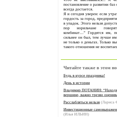
постановление о развитии баз
всегда достается.
Я и сегодня уверен: если утра
гордость за город, предприяти
в упадок. Этого нельзя допуст
пор норильчане говорят
комбинат…” Гордятся им, п
сильнее он был, тем лучше им
не только о деньгах. Только в
такого отношения не воспита
Читайте также в этом но
Будь в курсе праздника!
День в истории
Владимир ПОТАНИН: “Находя
вершине, важно трезво оценив
Расслабляться нельзя
(Лариса
Инвестиционные самовыражени
(Илья ИЛЬИН)