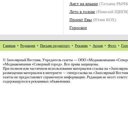
Аист на крыше
(Татьяна РЫЧ
Лето в голове
(Николай ЩИПК
Проект Евы
(Юлия КОХ)
Гороскоп
Главная
•
Редакция
•
Письмо редактору
•
Реклама
•
Архив
•
Фото
•
Гор
©
Заполярный Вестник
. Учредитель газеты — ООО «Медиакомпания «Северн
«Медиакомпания «Северный город». Все права защищены.
При полном или частичном использовании материалов ссылка на «Заполярны
размещении материалов в интернете — гиперссылка на «Заполярный Вестник
газеты не предоставляет справочную информацию. Редакция не несет ответ
содержащуюся в рекламных объявлениях.