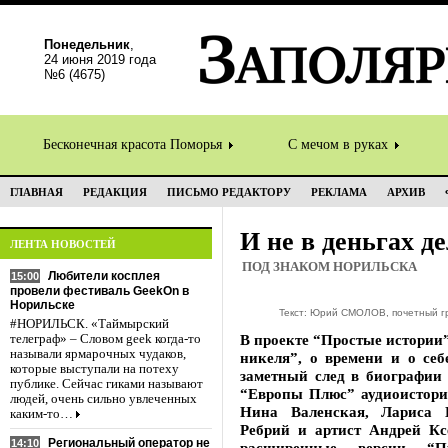
Понедельник
,
24 июня 2019 года
№6 (4675)
Бесконечная красота Поморья
С мечом в руках
ГЛАВНАЯ
РЕДАКЦИЯ
ПИСЬМО РЕДАКТОРУ
РЕКЛАМА
АРХИВ
И не в деньгах д
ЛЕНТА НОВОСТЕЙ
ПОД ЗНАКОМ НОРИЛЬСКА
Любители косплея
15:00
провели фестиваль GeekOn в
Норильске
Текст: Юрий СМОЛОВ, почетный гр
#НОРИЛЬСК. «Таймырский
В проекте “Простые истории
телеграф» – Словом geek когда-то
называли ярмарочных чудаков,
никеля”, о времени и о себ
которые выступали на потеху
заметный след в биографии 
публике. Сейчас гиками называют
“Европы Плюс” аудиоистори
людей, очень сильно увлеченных
Нина Валенская, Лариса 
каким-то…
Ребрий и артист Андрей Кс
Региональный оператор не
14:10
расширенные версии “П