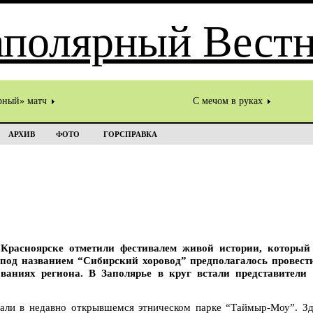
рный» матч
С мечом в руках
АРХИВ
ФОТО
ГОРСПРАВКА
 Красноярске отметили фестивалем живой истории, которы
под названием “Сибирский хоровод” предполагалось провести
ваниях региона. В Заполярье в круг встали представители
али в недавно открывшемся этническом парке “Таймыр-Моу”. Зд