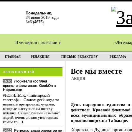
Понедельник
,
24 июня 2019 года
№6 (4675)
В четвертом поколении
«Легенда
ГЛАВНАЯ
РЕДАКЦИЯ
ПИСЬМО РЕДАКТОРУ
РЕКЛАМА
Все мы вместе
ЛЕНТА НОВОСТЕЙ
АКЦИЯ
Любители косплея
15:00
провели фестиваль GeekOn в
Норильске
#НОРИЛЬСК. «Таймырский
телеграф» – Словом geek когда-то
День народного единства в
называли ярмарочных чудаков,
которые выступали на потеху
действом. Краевой флешмоб 
публике. Сейчас гиками называют
всех муниципальных образо
людей, очень сильно увлеченных
проживающих на Таймыре.
каким-то…
Хоровод в Дудинке организов
Региональный оператор не
14:10