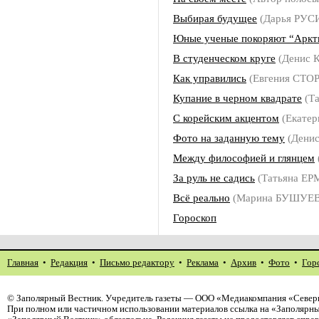
Выбирая будущее
(Дарья РУС
Юные ученые покоряют “Арк
В студенческом круге
(Денис
Как управились
(Евгения СТО
Купание в черном квадрате
(Т
С корейским акцентом
(Екате
Фото на заданную тему
(Дени
Между философией и глянцем
За руль не садись
(Татьяна Е
Всё реально
(Марина БУШУЕ
Гороскоп
Главная
•
Редакция
•
Письмо редактору
•
Реклама
•
Архив
•
Фото
•
Гор
©
Заполярный Вестник
. Учредитель газеты — ООО «Медиакомпания «Северн
При полном или частичном использовании материалов ссылка на «Заполярны