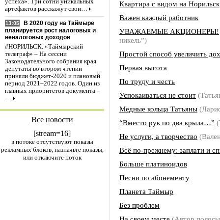
успеха». Три сотни уникальных
Квартира с видом на Норильск
артефактов расскажут свои…
Важен каждый работник
В 2020 году на Таймыре
13:05
УВАЖАЕМЫЕ АКЦИОНЕРЫ!
планируется рост налоговых и
неналоговых доходов
никель”)
#НОРИЛЬСК. «Таймырский
Простой способ увеличить до
телеграф» – На сессии
Законодательного собрания края
Первая высота
депутаты во втором чтении
приняли бюджет-2020 и плановый
По труду и честь
период 2021–2022 годов. Один из
главных приоритетов документа –
Успокаиваться не стоит
(Тать
…
Медные кольца Татьяны
(Лари
Все новости
“Вместо рук по два крыла…”
(
[stream=16]
Не услуги, а творчество
(Вале
в потоке отсутствуют показы
рекламных блоков, назначьте показы,
Всё по-прежнему: заплати и с
или отключите поток
Больше платиноидов
Песни по абонементу
Планета Таймыр
Без проблем
На своем месте
(Автор полос