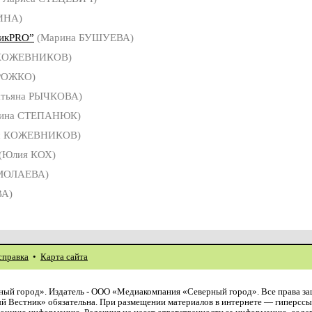
ИНА)
тикPRO”
(Марина БУШУЕВА)
 КОЖЕВНИКОВ)
РОЖКО)
атьяна РЫЧКОВА)
рина СТЕПАНЮК)
с КОЖЕВНИКОВ)
(Юлия КОХ)
РМОЛАЕВА)
ВА)
справка
•
Карта сайта
ый город». Издатель - ООО «Медиакомпания «Северный город». Все права з
й Вестник» обязательна. При размещении материалов в интернете — гиперссы