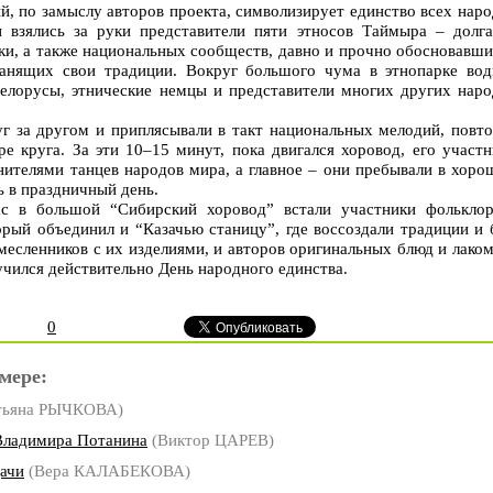
й, по замыслу авторов проекта, символизирует единство всех нар
и взялись за руки представители пяти этносов Таймыра – долга
нки, а также национальных сообществ, давно и прочно обосновавш
ранящих свои традиции. Вокруг большого чума в этнопарке вод
белорусы, этнические немцы и представители многих других наро
 за другом и приплясывали в такт национальных мелодий, повто
е круга. За эти 10–15 минут, пока двигался хоровод, его участ
нителями танцев народов мира, а главное – они пребывали в хор
ь в праздничный день.
с в большой “Сибирский хоровод” встали участники фольклор
орый объединил и “Казачью станицу”, где воссоздали традиции и
месленников с их изделиями, и авторов оригинальных блюд и лако
чился действительно День народного единства.
0
мере:
тьяна РЫЧКОВА)
Владимира Потанина
(Виктор ЦАРЕВ)
дачи
(Вера КАЛАБЕКОВА)