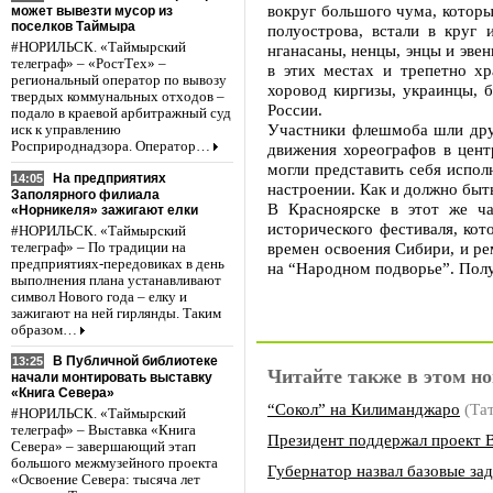
вокруг большого чума, которы
может вывезти мусор из
поселков Таймыра
полуострова, встали в круг 
#НОРИЛЬСК. «Таймырский
нганасаны, ненцы, энцы и эве
телеграф» – «РостТех» –
в этих местах и трепетно х
региональный оператор по вывозу
хоровод киргизы, украинцы, 
твердых коммунальных отходов –
России.
подало в краевой арбитражный суд
Участники флешмоба шли друг
иск к управлению
Росприроднадзора. Оператор…
движения хореографов в центр
могли представить себя испол
На предприятиях
14:05
настроении. Как и должно быт
Заполярного филиала
В Красноярске в этот же ча
«Норникеля» зажигают елки
исторического фестиваля, кот
#НОРИЛЬСК. «Таймырский
времен освоения Сибири, и ре
телеграф» – По традиции на
предприятиях-передовиках в день
на “Народном подворье”. Полу
выполнения плана устанавливают
символ Нового года – елку и
зажигают на ней гирлянды. Таким
образом…
В Публичной библиотеке
13:25
Читайте также в этом но
начали монтировать выставку
«Книга Севера»
“Сокол” на Килиманджаро
(Та
#НОРИЛЬСК. «Таймырский
телеграф» – Выставка «Книга
Президент поддержал проект 
Севера» – завершающий этап
большого межмузейного проекта
Губернатор назвал базовые за
«Освоение Севера: тысяча лет