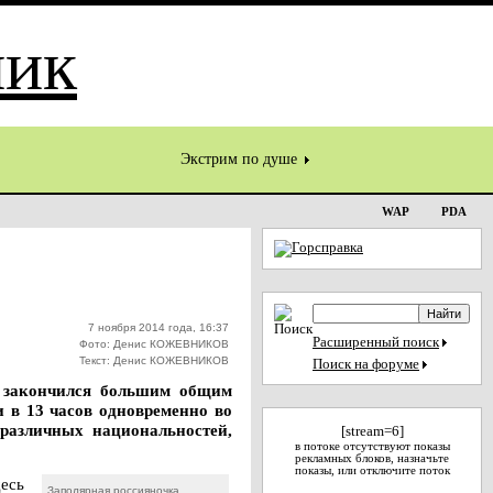
Экстрим по душе
WAP
PDA
7 ноября 2014 года, 16:37
Расширенный поиск
Фото: Денис КОЖЕВНИКОВ
Текст: Денис КОЖЕВНИКОВ
Поиск на форуме
й закончился большим общим
 в 13 часов одновременно во
 различных национальностей,
[stream=6]
в потоке отсутствуют показы
рекламных блоков, назначьте
показы, или отключите поток
есь
Заполярная россияночка