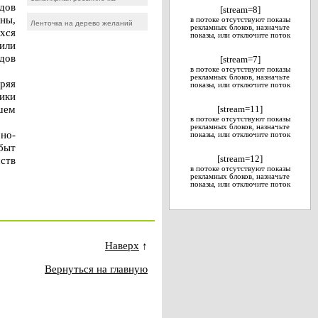
одов
[stream=8]
ны,
в потоке отсутствуют показы
Ленточка на дерево желаний
рекламных блоков, назначьте
ихся
показы, или отключите поток
или
дов
[stream=7]
в потоке отсутствуют показы
рекламных блоков, назначьте
ряя
показы, или отключите поток
ники
ошем
[stream=11]
в потоке отсутствуют показы
рекламных блоков, назначьте
но-
показы, или отключите поток
 быт
мств
[stream=12]
в потоке отсутствуют показы
рекламных блоков, назначьте
показы, или отключите поток
Наверх
↑
Вернуться на главную