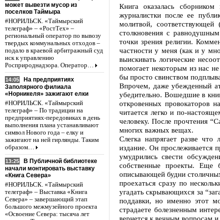
может вывезти мусор из
Книга оказалась сборником
поселков Таймыра
журналистки после ее публи
#НОРИЛЬСК. «Таймырский
молитвой, соответствующей 
телеграф» – «РостТех» –
столкновения с равнодушным 
региональный оператор по вывозу
точки зрения религии. Комме
твердых коммунальных отходов –
частности у меня (как и у мн
подало в краевой арбитражный суд
иск к управлению
выискивать логические несоот
Росприроднадзора. Оператор…
помогает некоторым из нас н
бы просто свинством подплыват
На предприятиях
14:05
Впрочем, даже убежденный ат
Заполярного филиала
«Норникеля» зажигают елки
убедительно. Вошедшие в книг
откровенных провокаторов н
#НОРИЛЬСК. «Таймырский
телеграф» – По традиции на
читается легко и по-настояще
предприятиях-передовиках в день
человеку. После прочтения “С
выполнения плана устанавливают
многих важных вещах.
символ Нового года – елку и
Слегка напрягает разве что 
зажигают на ней гирлянды. Таким
издание. Он прослеживается 
образом…
умудрились свести обсужден
В Публичной библиотеке
13:25
собственные проекты. Еще 
начали монтировать выставку
описывающей будни столичных
«Книга Севера»
проехаться сразу по нескольк
#НОРИЛЬСК. «Таймырский
угадать скрывающихся за “заг
телеграф» – Выставка «Книга
Севера» – завершающий этап
поддавки, но именно этот мо
большого межмузейного проекта
страдаете болезненным интер
«Освоение Севера: тысяча лет
вернется к вечным вопросам и