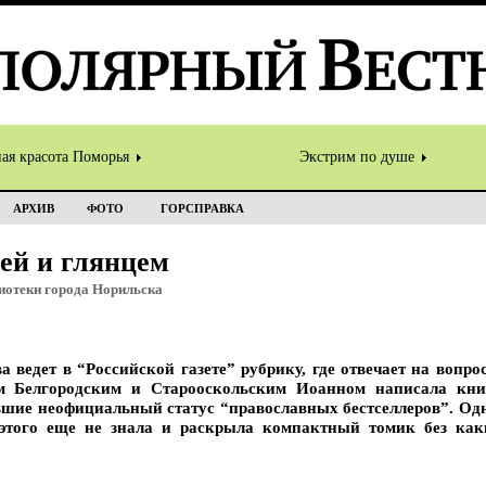
ная красота Поморья
Экстрим по душе
АРХИВ
ФОТО
ГОРСПРАВКА
ей и глянцем
лиотеки города Норильска
ведет в “Российской газете” рубрику, где отвечает на вопро
ом Белгородским и Старооскольским Иоанном написала кни
вшие неофициальный статус “православных бестселлеров”. Одн
 этого еще не знала и раскрыла компактный томик без ка