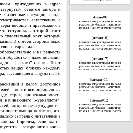
писем, приходивших в адрес
азвернутым ответом автора и
 жизненные ситуации, вроде
[stream=6]
сматриваются, естественно, с
в потоке отсутствуют показы
 веры вообще и православия в
рекламных блоков, назначьте
показы, или отключите поток
 та ситуация, в которой стоит
то спасательный круг, который
[stream=8]
жизни. И с моей стороны было
в потоке отсутствуют показы
рекламных блоков, назначьте
 своего сарказма.
показы, или отключите поток
оброжелательно и на редкость
кой обработке – даже послания
[stream=7]
донкаффского” сленга. Текст
в потоке отсутствуют показы
рекламных блоков, назначьте
ростых вещах, близких каждому
показы, или отключите поток
ра, заставившего задуматься о
[stream=11]
красивший в целом достойное
в потоке отсутствуют показы
рекламных блоков, назначьте
телей – почти все опрошенные
показы, или отключите поток
жду строк, прорекламировать
и начинающего журналиста”,
[stream=12]
тей, автор письма умудряется
в потоке отсутствуют показы
рекламных блоков, назначьте
ли писательница полагала, что
показы, или отключите поток
иально сыграла с читателями в
глянца. Впрочем, если вы не
пустить – вскоре автор вновь