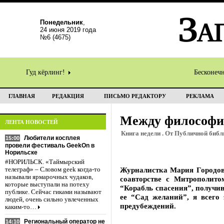
Понедельник
,
24 июня 2019 года
№6 (4675)
Гуд кёрлинг!
Бесконеч
ГЛАВНАЯ
РЕДАКЦИЯ
ПИСЬМО РЕДАКТОРУ
РЕКЛАМА
Между философи
ЛЕНТА НОВОСТЕЙ
Книга недели . От Публичной биб
Любители косплея
15:00
провели фестиваль GeekOn в
Норильске
#НОРИЛЬСК. «Таймырский
Журналистка Мария Городова 
телеграф» – Словом geek когда-то
называли ярмарочных чудаков,
соавторстве с Митрополит
которые выступали на потеху
“Корабль спасения”, получи
публике. Сейчас гиками называют
ее “Сад желаний”, я всего
людей, очень сильно увлеченных
предубеждений.
каким-то…
Региональный оператор не
14:10