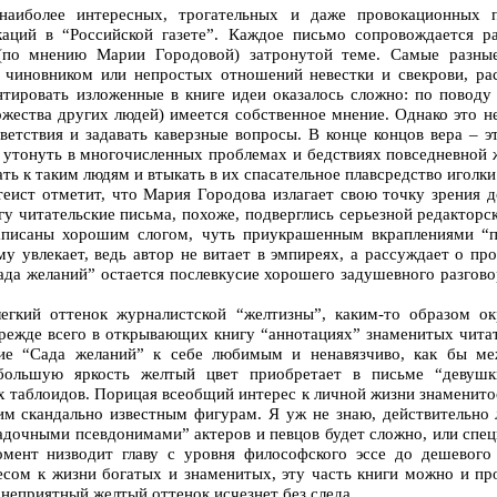
 наиболее интересных, трогательных и даже провокационных 
каций в “Российской газете”. Каждое письмо сопровождается р
(по мнению Марии Городовой) затронутой теме. Самые разные
чиновником или непростых отношений невестки и свекрови, рас
нтировать изложенные в книге идеи оказалось сложно: по поводу
ожества других людей) имеется собственное мнение. Однако это не
ветствия и задавать каверзные вопросы. В конце концов вера – э
е утонуть в многочисленных проблемах и бедствиях повседневной 
ь к таким людям и втыкать в их спасательное плавсредство иголки
еист отметит, что Мария Городова излагает свою точку зрения д
у читательские письма, похоже, подверглись серьезной редакторс
аписаны хорошим слогом, чуть приукрашенным вкраплениями “па
му увлекает, ведь автор не витает в эмпиреях, а рассуждает о п
ада желаний” остается послевкусие хорошего задушевного разгово
легкий оттенок журналистской “желтизны”, каким-то образом о
прежде всего в открывающих книгу “аннотациях” знаменитых чита
ие “Сада желаний” к себе любимым и ненавязчиво, как бы ме
большую яркость желтый цвет приобретает в письме “девушк
 таблоидов. Порицая всеобщий интерес к личной жизни знаменитос
им скандально известным фигурам. Я уж не знаю, действительно 
адочными псевдонимами” актеров и певцов будет сложно, или спец
мент низводит главу с уровня философского эссе до дешевого 
есом к жизни богатых и знаменитых, эту часть книги можно и про
 неприятный желтый оттенок исчезнет без следа.