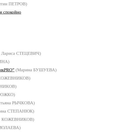
нтин ПЕТРОВ)
пи спокойно
ы Лариса СТЕЦЕВИЧ)
ИНА)
тикPRO”
(Марина БУШУЕВА)
 КОЖЕВНИКОВ)
ВНИКОВ)
РОЖКО)
атьяна РЫЧКОВА)
рина СТЕПАНЮК)
с КОЖЕВНИКОВ)
РМОЛАЕВА)