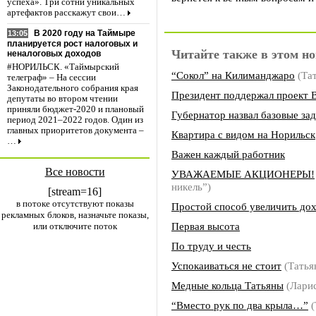
успеха». Три сотни уникальных
артефактов расскажут свои…
В 2020 году на Таймыре
13:05
планируется рост налоговых и
Читайте также в этом но
неналоговых доходов
#НОРИЛЬСК. «Таймырский
“Сокол” на Килиманджаро
(Та
телеграф» – На сессии
Законодательного собрания края
Президент поддержал проект 
депутаты во втором чтении
приняли бюджет-2020 и плановый
Губернатор назвал базовые за
период 2021–2022 годов. Один из
главных приоритетов документа –
Квартира с видом на Норильск
…
Важен каждый работник
Все новости
УВАЖАЕМЫЕ АКЦИОНЕРЫ!
никель”)
[stream=16]
в потоке отсутствуют показы
Простой способ увеличить до
рекламных блоков, назначьте показы,
Первая высота
или отключите поток
По труду и честь
Успокаиваться не стоит
(Тать
Медные кольца Татьяны
(Лари
“Вместо рук по два крыла…”
(