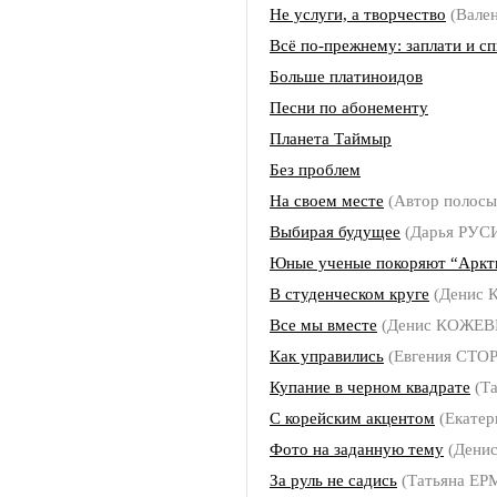
Не услуги, а творчество
(Вале
Всё по-прежнему: заплати и с
Больше платиноидов
Песни по абонементу
Планета Таймыр
Без проблем
На своем месте
(Автор полос
Выбирая будущее
(Дарья РУС
Юные ученые покоряют “Арк
В студенческом круге
(Денис
Все мы вместе
(Денис КОЖЕ
Как управились
(Евгения СТО
Купание в черном квадрате
(Т
С корейским акцентом
(Екате
Фото на заданную тему
(Дени
За руль не садись
(Татьяна Е