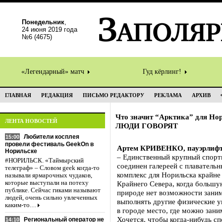
Понедельник
,
24 июня 2019 года
№6 (4675)
«Легендарный» матч
Гуд кёрлинг!
ГЛАВНАЯ
РЕДАКЦИЯ
ПИСЬМО РЕДАКТОРУ
РЕКЛАМА
АРХИВ
Что значит “Арктика” для Но
ЛЕНТА НОВОСТЕЙ
ЛЮДИ ГОВОРЯТ
Любители косплея
15:00
провели фестиваль GeekOn в
Артем КРИВЕНКО, пауэрлифт
Норильске
– Единственный крупный спорти
#НОРИЛЬСК. «Таймырский
соединен галереей с плаватель
телеграф» – Словом geek когда-то
комплекс для Норильска крайне
называли ярмарочных чудаков,
которые выступали на потеху
Крайнего Севера, когда большую
публике. Сейчас гиками называют
природе нет возможности заним
людей, очень сильно увлеченных
выполнять другие физические у
каким-то…
в городе место, где можно зани
Хочется, чтобы когда-нибудь с
Региональный оператор не
14:10