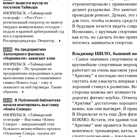
может вывезти мусор из
отремонтировали с применение
поселков Таймыра
делают раздевалки. Это замечат
#НОРИЛЬСК. «Таймырский
проводили ремонт. Думаю, это п
телеграф» – «РостТех» –
для того, чтобы освоить средст
региональный оператор по вывозу
В будущем хочется видеть сов
твердых коммунальных отходов –
Возможно, с крупным спортивны
подало в краевой арбитражный суд
иск к управлению
как есть, но сделать более при
Росприроднадзора. Оператор…
хотелось заниматься спортом.
На предприятиях
14:05
Владимир ШИЛО, бывший в
Заполярного филиала
«Норникеля» зажигают елки
– Самое значимое спортивное м
крупнейшие спортивные меропр
#НОРИЛЬСК. «Таймырский
телеграф» – По традиции на
работает на очень высоком уров
предприятиях-передовиках в день
“Арктику” я посещаю постоянн
выполнения плана устанавливают
смутить или ужаснуть впервые
символ Нового года – елку и
хороший стимул к развитию. Ко
зажигают на ней гирлянды. Таким
стороны манежа нет излишеств 
образом…
дорогих фитнес-клубах. Отмечу,
В Публичной библиотеке
13:25
“Арктике” достаточно хорошего
начали монтировать выставку
важно, как они выглядят. Я при
«Книга Севера»
В Норильске есть еще Дом физи
#НОРИЛЬСК. «Таймырский
БОКМО. Кстати, эти здания тож
телеграф» – Выставка «Книга
Севера» – завершающий этап
“Арктике” мне нравится больше 
большого межмузейного проекта
комплексе: тренажерки, каток,
«Освоение Севера: тысяча лет
спортсооруже-ния – локальные.