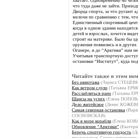
хватает. Одновременно 40 челов
что туда даже не зайти. Приход
Дворца спорта, за что ругают а
мелочи по сравнению с тем, чт
Единственный спортивный цент
когда в одном здании находитс
детей и взрослых, хочется виде
строят на материке. Было бы з
оружения появились и в других
Оганере, и до “Арктики” нам не
Учитывая транспортную доступ
остановки “Институт”, куда под
Читайте также в этом ном
Без ажиотажа
(Лариса СТЕЦЕВ
Как ветром сдуло
(Татьяна ЕР
Расслабляться рано
(Татьяна Е
Шансы на успех
(Елена ПОПОВ
Дело житейское
(Денис КОЖЕВ
Самая северная остановка
(Варв
СОСНОВСКАЯ)
Как в море корабли
(Елена КО
Обновление “Арктики”
(Екатер
Беречь спортивную гордость
(Д
председатель Совета ветеранов 