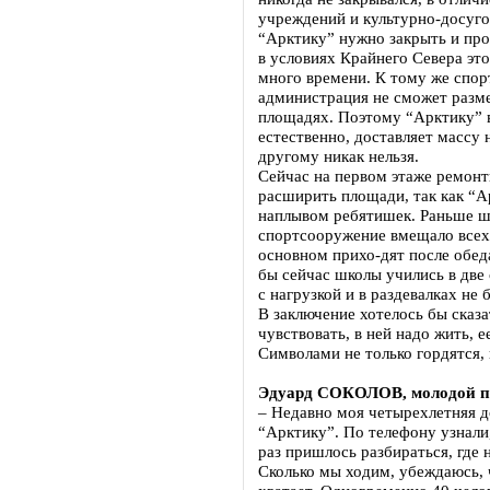
учреждений и культурно-досуг
“Арктику” нужно закрыть и про
в условиях Крайнего Севера это
много времени. К тому же спор
администрация не сможет разме
площадях. Поэтому “Арктику” в
естественно, доставляет массу 
другому никак нельзя.
Сейчас на первом этаже ремон
расширить площади, так как “Ар
наплывом ребятишек. Раньше шк
спортсооружение вмещало всех
основном прихо-дят после обеда
бы сейчас школы учились в две
с нагрузкой и в раздевалках не
В заключение хотелось бы сказа
чувствовать, в ней надо жить, 
Символами не только гордятся, 
Эдуард СОКОЛОВ, молодой п
– Недавно моя четырехлетняя д
“Арктику”. По телефону узнали,
раз пришлось разбираться, где 
Сколько мы ходим, убеждаюсь, 