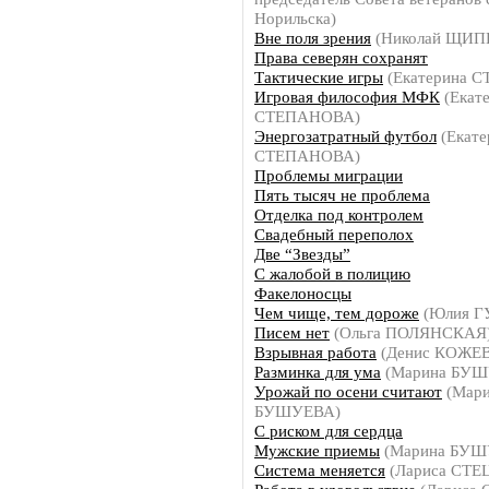
Норильска)
Вне поля зрения
(Николай ЩИП
Права северян сохранят
Тактические игры
(Екатерина 
Игровая философия МФК
(Екат
СТЕПАНОВА)
Энергозатратный футбол
(Екате
СТЕПАНОВА)
Проблемы миграции
Пять тысяч не проблема
Отделка под контролем
Свадебный переполох
Две “Звезды”
С жалобой в полицию
Факелоносцы
Чем чище, тем дороже
(Юлия Г
Писем нет
(Ольга ПОЛЯНСКАЯ
Взрывная работа
(Денис КОЖЕ
Разминка для ума
(Марина БУШ
Урожай по осени считают
(Мари
БУШУЕВА)
С риском для сердца
Мужские приемы
(Марина БУШ
Система меняется
(Лариса СТЕ