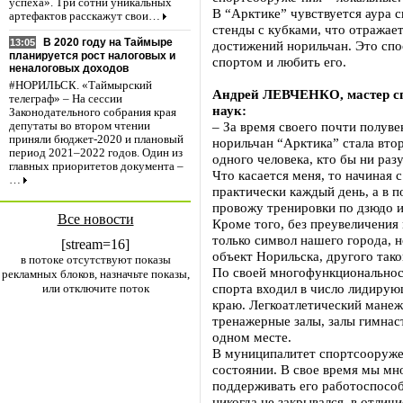
успеха». Три сотни уникальных
В “Арктике” чувствуется аура с
артефактов расскажут свои…
стенды с кубками, что отражае
В 2020 году на Таймыре
13:05
достижений норильчан. Это спо
планируется рост налоговых и
спортом и любить его.
неналоговых доходов
#НОРИЛЬСК. «Таймырский
Андрей ЛЕВЧЕНКО, мастер сп
телеграф» – На сессии
наук:
Законодательного собрания края
– За время своего почти полув
депутаты во втором чтении
приняли бюджет-2020 и плановый
норильчан “Арктика” стала вто
период 2021–2022 годов. Один из
одного человека, кто бы ни раз
главных приоритетов документа –
Что касается меня, то начиная 
…
практически каждый день, а в п
провожу тренировки по дзюдо и
Все новости
Кроме того, без преувеличения 
только символ нашего города, 
[stream=16]
объект Норильска, другого тако
в потоке отсутствуют показы
По своей многофункциональнос
рекламных блоков, назначьте показы,
спорта входил в число лидиру
или отключите поток
краю. Легкоатлетический манеж,
тренажерные залы, залы гимнаст
одном месте.
В муниципалитет спортсооруже
состоянии. В свое время мы мно
поддерживать его работоспособ
никогда не закрывался, в отли