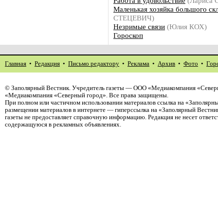
Работа в удовольствие
(Лариса
Маленькая хозяйка большого ск
СТЕЦЕВИЧ)
Незримые связи
(Юлия КОХ)
Гороскоп
Главная
•
Редакция
•
Письмо редактору
•
Реклама
•
Архив
•
Фото
•
Гор
©
Заполярный Вестник
. Учредитель газеты — ООО «Медиакомпания «Северн
«Медиакомпания «Северный город». Все права защищены.
При полном или частичном использовании материалов ссылка на «Заполярны
размещении материалов в интернете — гиперссылка на «Заполярный Вестник
газеты не предоставляет справочную информацию. Редакция не несет ответ
содержащуюся в рекламных объявлениях.