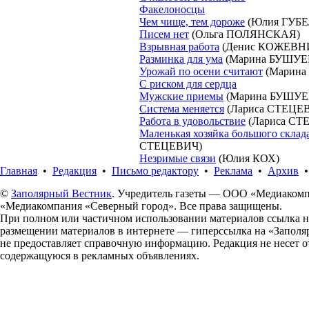
Факелоносцы
Чем чище, тем дороже
(Юлия ГУБ
Писем нет
(Ольга ПОЛЯНСКАЯ)
Взрывная работа
(Денис КОЖЕВН
Разминка для ума
(Марина БУШУЕ
Урожай по осени считают
(Марина
С риском для сердца
Мужские приемы
(Марина БУШУЕ
Система меняется
(Лариса СТЕЦЕ
Работа в удовольствие
(Лариса СТ
Маленькая хозяйка большого склад
СТЕЦЕВИЧ)
Незримые связи
(Юлия КОХ)
Главная
•
Редакция
•
Письмо редактору
•
Реклама
•
Архив
©
Заполярный Вестник
. Учредитель газеты — ООО «Медиакомп
«Медиакомпания «Северный город». Все права защищены.
При полном или частичном использовании материалов ссылка н
размещении материалов в интернете — гиперссылка на «Заполяр
не предоставляет справочную информацию. Редакция не несет 
содержащуюся в рекламных объявлениях.