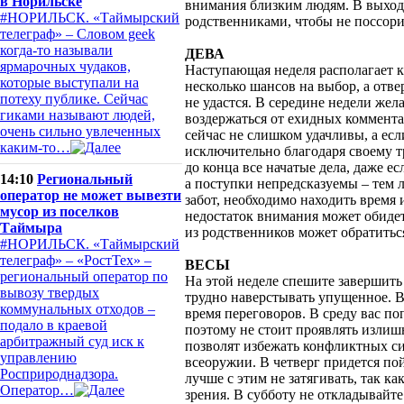
в Норильске
внимания близким людям. В выход
#НОРИЛЬСК. «Таймырский
родственниками, чтобы не поссори
телеграф» – Словом geek
когда-то называли
ДЕВА
ярмарочных чудаков,
Наступающая неделя располагает 
которые выступали на
несколько шансов на выбор, а отве
потеху публике. Сейчас
не удастся. В середине недели жел
гиками называют людей,
воздержаться от ехидных коммен
очень сильно увлеченных
сейчас не слишком удачливы, а есл
каким-то…
исключительно благодаря своему 
до конца все начатые дела, даже ес
14:10
Региональный
а поступки непредсказуемы – тем
оператор не может вывезти
забот, необходимо находить время 
мусор из поселков
недостаток внимания может обидет
Таймыра
из родственников может обратитьс
#НОРИЛЬСК. «Таймырский
телеграф» – «РостТех» –
ВЕСЫ
региональный оператор по
На этой неделе спешите завершить
вывозу твердых
трудно наверстывать упущенное. В
коммунальных отходов –
время переговоров. В среду вас по
подало в краевой
поэтому не стоит проявлять изли
арбитражный суд иск к
позволят избежать конфликтных си
управлению
всеоружии. В четверг придется по
Росприроднадзора.
лучше с этим не затягивать, так к
Оператор…
зрения. В субботу не откладывайт