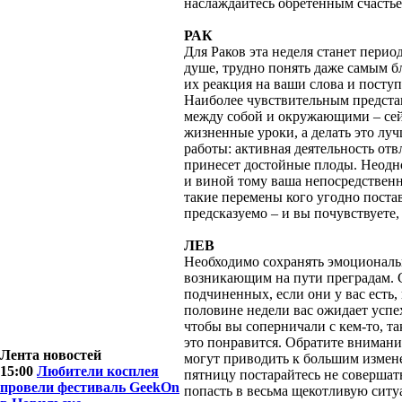
наслаждайтесь обретенным счастье
РАК
Для Раков эта неделя станет перио
душе, трудно понять даже самым б
их реакция на ваши слова и посту
Наиболее чувствительным предста
между собой и окружающими – сей
жизненные уроки, а делать это луч
работы: активная деятельность от
принесет достойные плоды. Неодно
и виной тому ваша непосредственн
такие перемены кого угодно постав
предсказуемо – и вы почувствуете, 
ЛЕВ
Необходимо сохранять эмоциональн
возникающим на пути преградам. С
подчиненных, если они у вас есть,
половине недели вас ожидает успех
чтобы вы соперничали с кем-то, так
это понравится. Обратите внимани
Лента новостей
могут приводить к большим измен
15:00
Любители косплея
пятницу постарайтесь не совершат
провели фестиваль GeekOn
попасть в весьма щекотливую ситу