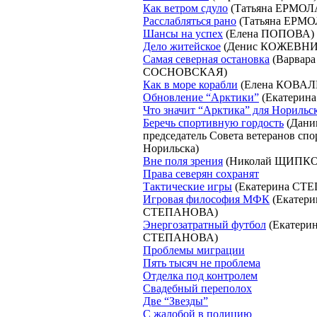
Как ветром сдуло
(Татьяна ЕРМОЛ
Расслабляться рано
(Татьяна ЕРМ
Шансы на успех
(Елена ПОПОВА)
Дело житейское
(Денис КОЖЕВН
Самая северная остановка
(Варвара
СОСНОВСКАЯ)
Как в море корабли
(Елена КОВА
Обновление “Арктики”
(Екатерин
Что значит “Арктика” для Норильс
Беречь спортивную гордость
(Дани
председатель Совета ветеранов спо
Норильска)
Вне поля зрения
(Николай ЩИПКО
Права северян сохранят
Тактические игры
(Екатерина СТ
Игровая философия МФК
(Екатери
СТЕПАНОВА)
Энергозатратный футбол
(Екатери
СТЕПАНОВА)
Проблемы миграции
Пять тысяч не проблема
Отделка под контролем
Свадебный переполох
Две “Звезды”
С жалобой в полицию