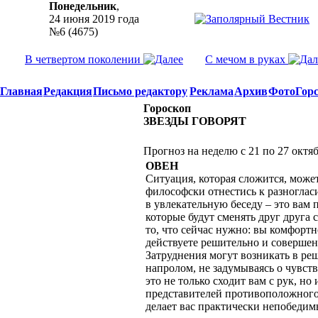
Понедельник
,
24 июня 2019 года
№6 (4675)
В четвертом поколении
С мечом в руках
Главная
Редакция
Письмо редактору
Реклама
Архив
Фото
Гор
Гороскоп
ЗВЕЗДЫ ГОВОРЯТ
Прогноз на неделю с 21 по 27 октя
ОВЕН
Ситуация, которая сложится, может
философски отнестись к разноглас
в увлекательную беседу – это вам 
которые будут сменять друг друга
то, что сейчас нужно: вы комфортн
действуете решительно и совершен
Затруднения могут возникать в ре
напролом, не задумываясь о чувст
это не только сходит вам с рук, но
представителей противоположного
делает вас практически непобедим