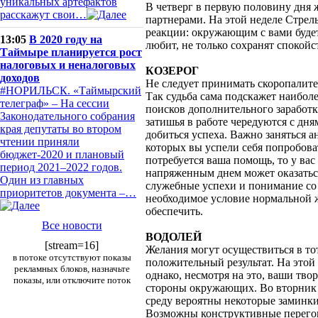
уникальных артефактов
В четверг в первую половину дня 
расскажут свои…
партнерами. На этой неделе Стре
реакции: окружающим с вами будет 
13:05
В 2020 году на
любит, не только сохранят спокойс
Таймыре планируется рост
налоговых и неналоговых
КОЗЕРОГ
доходов
Не следует принимать скоропалите
#НОРИЛЬСК. «Таймырский
Так судьба сама подскажет наибол
телеграф» – На сессии
поисков дополнительного заработ
Законодательного собрания
затишья в работе чередуются с дня
края депутаты во втором
добиться успеха. Важно заняться ан
чтении приняли
которых вы успели себя попробова
бюджет-2020 и плановый
потребуется ваша помощь, то у ва
период 2021–2022 годов.
напряженным днем может оказаться
Один из главных
служебные успехи и понимание со
приоритетов документа –…
необходимое условие нормальной ж
обеспечить.
Все новости
ВОДОЛЕЙ
[stream=16]
Желания могут осуществиться в тот
в потоке отсутствуют показы
положительный результат. На этой
рекламных блоков, назначьте
однако, несмотря на это, ваши тво
показы, или отключите поток
стороны окружающих. Во вторник 
среду вероятны некоторые заминки
Возможны конструктивные перегово