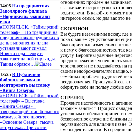
отношениях проблем не возникает.
14:05
На предприятиях
сглаживаете острые углы в отноше
Заполярного филиала
родителями. В какой-то момент при
«Норникеля» зажигают
интересов семьи, но для вас это не
елки
#НОРИЛЬСК. «Таймырский
СКОРПИОН
телеграф» – По традиции на
Вы будете незаменимы всюду, где ва
предприятиях-передовиках в
пока о вашем существовании еще и
день выполнения плана
благоприятные изменения в плане 
устанавливают символ
к нему с благосклонностью, так ка
Нового года – елку и
услугу. Вероятны удачные перего
зажигают на ней гирлянды.
предостережение: успешность може
Таким образом…
терпеливее и не поддавайтесь на п
своим недоброжелателям изящно, 
13:25
В Публичной
семейных проблем трудностей не в
библиотеке начали
неоднозначная. Прислушайтесь к и
монтировать выставку
обернуть себе на пользу любые сл
«Книга Севера»
#НОРИЛЬСК. «Таймырский
СТРЕЛЕЦ
телеграф» – Выставка
Проявите настойчивость и активнос
«Книга Севера» –
таковым заняться. Процесс овладен
завершающий этап большого
успешным и обещает принести нем
межмузейного проекта
бескорыстное служение близким л
«Освоение Севера: тысяча
неуязвимость для влияния извне. 
лет успеха». Три сотни
смены деятельности. В середине н