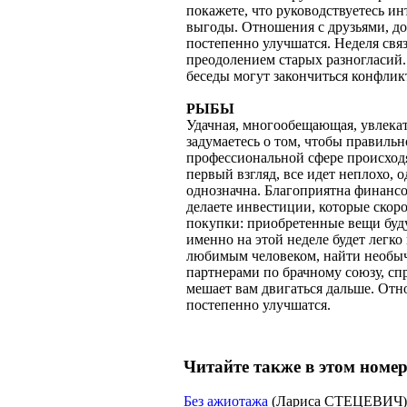
покажете, что руководствуетесь ин
выгоды. Отношения с друзьями, до
постепенно улучшатся. Неделя свя
преодолением старых разногласий. 
беседы могут закончиться конфлик
РЫБЫ
Удачная, многообещающая, увлекат
задумаетесь о том, чтобы правильн
профессиональной сфере происходя
первый взгляд, все идет неплохо, о
однозначна. Благоприятна финансо
делаете инвестиции, которые скор
покупки: приобретенные вещи буду
именно на этой неделе будет легк
любимым человеком, найти необыч
партнерами по брачному союзу, сп
мешает вам двигаться дальше. От
постепенно улучшатся.
Читайте также в этом номер
Без ажиотажа
(Лариса СТЕЦЕВИЧ)