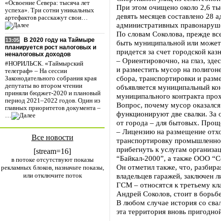
«Освоение Севера: тысяча лет
При этом очищено около 2,6 ты
успеха». Три сотни уникальных
девять месяцев составлено 28 
артефактов расскажут свои…
административных правонаруше
По словам Соколова, прежде все
В 2020 году на Таймыре
13:05
быть муниципальной или может н
планируется рост налоговых и
придется за счет городской каз
неналоговых доходов
– Ориентировочно, на глаз, зде
#НОРИЛЬСК. «Таймырский
и разместить мусор на полигоне
телеграф» – На сессии
сбора, транспортировки и разме
Законодательного собрания края
депутаты во втором чтении
объявляется муниципальный кон
приняли бюджет-2020 и плановый
муниципального контракта прох
период 2021–2022 годов. Один из
Вопрос, почему мусор оказался 
главных приоритетов документа –
функционируют две свалки. За
…
от города – для бытовых. Прощ
– Лицензию на размещение отхо
Все новости
транспортировку промышленного
прибегнуть к услугам организа
[stream=16]
“Байкал-2000”, а также ООО “
в потоке отсутствуют показы
Он отметил также, что, разбира
рекламных блоков, назначьте показы,
или отключите поток
владельцев гаражей, заключен 
ГСМ – относятся к третьему кла
Андрей Соколов, стоит в борьбе
В любом случае история со свал
эта территория вновь пригодно