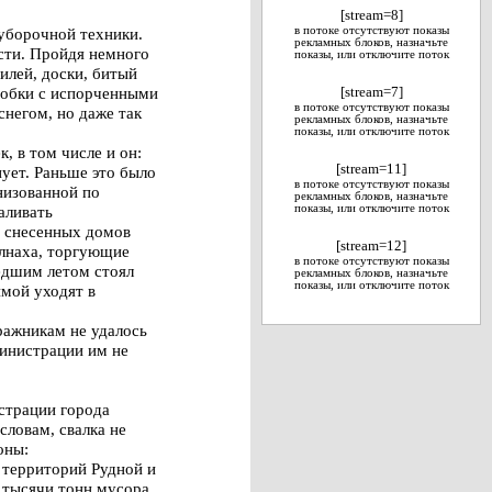
[stream=8]
оуборочной техники.
в потоке отсутствуют показы
рекламных блоков, назначьте
сти. Пройдя немного
показы, или отключите поток
илей, доски, битый
оробки с испорченными
[stream=7]
в потоке отсутствуют показы
негом, но даже так
рекламных блоков, назначьте
показы, или отключите поток
, в том числе и он:
[stream=11]
нует. Раньше это было
в потоке отсутствуют показы
низованной по
рекламных блоков, назначьте
аливать
показы, или отключите поток
т снесенных домов
[stream=12]
алнаха, торгующие
в потоке отсутствуют показы
едшим летом стоял
рекламных блоков, назначьте
показы, или отключите поток
имой уходят в
аражникам не удалось
министрации им не
страции города
словам, свалка не
оны:
е территорий Рудной и
 тысячи тонн мусора.