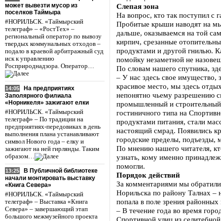
может вывезти мусор из
Слепая зона
поселков Таймыра
На вопрос, кто так поступил с 
#НОРИЛЬСК. «Таймырский
Пробитые крыши наводят на мыс
телеграф» – «РостТех» –
дальше, оказываемся на той са
региональный оператор по вывозу
кирпич, срезанные отопительны
твердых коммунальных отходов –
продуктами и другой гнилью. К
подало в краевой арбитражный суд
иск к управлению
помойку незаметной не назовеш
Росприроднадзора. Оператор…
По словам нашего спутника, зде
– У нас здесь свое имущество, 
красивое место, мы здесь отды
На предприятиях
14:05
непонятно чьему разрешению св
Заполярного филиала
«Норникеля» зажигают елки
промышленный и строительный 
#НОРИЛЬСК. «Таймырский
гостиничного типа на Спортивн
телеграф» – По традиции на
продуктами питания, стали мас
предприятиях-передовиках в день
настоящий смрад. Появились кр
выполнения плана устанавливают
городские пределы, подъезды, м
символ Нового года – елку и
По мнению нашего читателя, кто
зажигают на ней гирлянды. Таким
образом…
узнать, кому именно принадлеж
помогли.
В Публичной библиотеке
13:25
Порядок действий
начали монтировать выставку
За комментариями мы обратили
«Книга Севера»
Норильска по району Талнах – 
#НОРИЛЬСК. «Таймырский
попала в поле зрения районных 
телеграф» – Выставка «Книга
Севера» – завершающий этап
– В течение года во время гор
большого межмузейного проекта
Спортивной улиц из селитебной