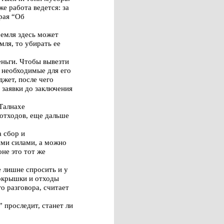
е работа ведется: за
рая “Об
Земля здесь может
мля, то убирать ее
еньги. Чтобы вывезти
, необходимые для его
джет, после чего
 заявки до заключения
 Талнахе
отходов, еще дальше
 сбор и
ими силами, а можно
не это тот же
е лишне спросить и у
покрышки и отходы
о разговора, считает
” проследит, станет ли