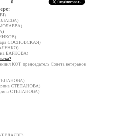
0
ере:
ИЧ)
МОЛАЕВА)
РМОЛАЕВА)
А)
НИКОВ)
вара СОСНОВСКАЯ)
ВАЛЕНКО)
ина БАРКОВА)
льска?
ниил КОТ, председатель Совета ветеранов
СТЕПАНОВА)
ерина СТЕПАНОВА)
ерина СТЕПАНОВА)
УБЕЛАДЗЕ)