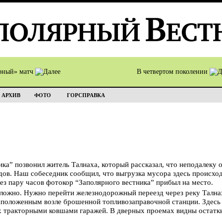
рный» матч
В четвертом поколении
АРХИВ
ФОТО
ГОРСПРАВКА
ка” позвонил житель Талнаха, который рассказал, что неподалеку о
в. Наш собеседник сообщил, что выгрузка мусора здесь происходи
з пару часов фотокор “Заполярного вестника” прибыл на место.
есложно. Нужно перейти железнодорожный переезд через реку Тална
сположенным возле брошенной топливозаправочной станции. Здесь 
х тракторными ковшами гаражей. В дверных проемах видны остатк