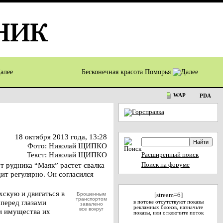
Бесконечная красота Поморья
WAP
PDA
18 октября 2013 года, 13:28
Фото: Николай ЩИПКО
Текст: Николай ЩИПКО
Расширенный поиск
т рудника “Маяк” растет свалка
Поиск на форуме
т регулярно. Он согласился
хскую и двигаться в
Брошенным
[stream=6]
транспортом
перед глазами
в потоке отсутствуют показы
завалено
рекламных блоков, назначьте
все вокруг
и имущества их
показы, или отключите поток