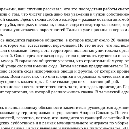
гаражами, наш спутник рассказал, что это последствия работы снег
ли о том, что чистят здесь явно без уважения к чужой собственно
мой свалке. Здесь отходы любого калибра – ржавые останки автомоб
е трубы, которые, очевидно, попали сюда из квартир талнахцев, к
артина уничтожения окрестностей Талнаха уже присыпана первым с
ь.
сь находится гаражное общество, в которое входит около 20 человек
за которое мы, естественно, переживаем. Но это не все, что нас вол
хали с семьями. Теперь эта территория полностью уничтожена орга
алкой. Около трех лет назад сюда стали приезжать грузовики и выв
мусор. В гаражном обществе уверены, что строительный мусор о
ой улице свозили именно сюда. Затем частные предприниматели Т
сово свозить сюда испорченные овощи и фрукты, от которых прош
ысы. Всем известно, что они плодятся в огромных количествах и з
усорники, коллекторы. Такие свалки для них – настоящий рай.
-то должен нести ответственность за то, что здесь происходит. Г
ит территория, на которой расположилась свалка. В талнахской ад
сь к исполняющему обязанности заместителя руководителя админи
начальнику территориального управления Андрею Соколову. По его 
властей, вероятно, потому, что находится за границей селитебной з
одских субботников и в рамках муниципального контракта по уборк
 зоны района Талнах вывезено и размещено на полигоне-свалке 592