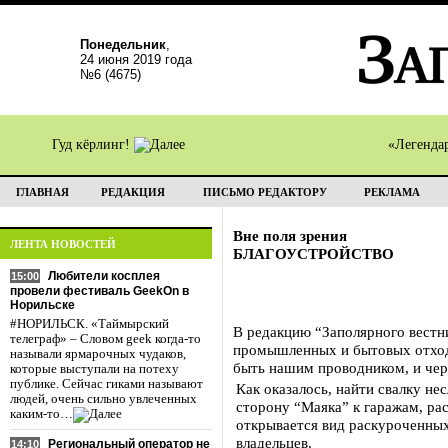
Понедельник
,
24 июня 2019 года
№6 (4675)
Гуд кёрлинг!
«Легенда
ГЛАВНАЯ
РЕДАКЦИЯ
ПИСЬМО РЕДАКТОРУ
РЕКЛАМА
Вне поля зрения
ЛЕНТА НОВОСТЕЙ
БЛАГОУСТРОЙСТВО
Любители косплея
15:00
провели фестиваль GeekOn в
Норильске
#НОРИЛЬСК. «Таймырский
В редакцию “Заполярного вестни
телеграф» – Словом geek когда-то
промышленных и бытовых отходо
называли ярмарочных чудаков,
быть нашим проводником, и чере
которые выступали на потеху
публике. Сейчас гиками называют
Как оказалось, найти свалку н
людей, очень сильно увлеченных
сторону “Маяка” к гаражам, ра
каким-то…
открывается вид раскуроченны
владельцев.
Региональный оператор не
14:10