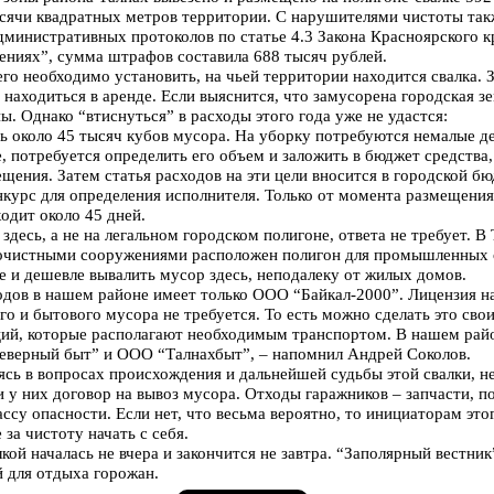
сячи квадратных метров территории. С нарушителями чистоты такж
административных протоколов по статье 4.3 Закона Красноярского к
ниях”, сумма штрафов составила 688 тысяч рублей.
го необходимо установить, на чьей территории находится свалка. 
аходиться в аренде. Если выяснится, что замусорена городская зе
ны. Однако “втиснуться” в расходы этого года уже не удастся:
сь около 45 тысяч кубов мусора. На уборку потребуются немалые д
, потребуется определить его объем и заложить в бюджет средства
щения. Затем статья расходов на эти цели вносится в городской бю
курс для определения исполнителя. Только от момента размещения
одит около 45 дней.
здесь, а не на легальном городском полигоне, ответа не требует. В
 очистными сооружениями расположен полигон для промышленных 
е и дешевле вывалить мусор здесь, неподалеку от жилых домов.
дов в нашем районе имеет только ООО “Байкал-2000”. Лицензия на
 и бытового мусора не требуется. То есть можно сделать это сво
ций, которые располагают необходимым транспортом. В нашем райо
Северный быт” и ООО “Талнахбыт”, – напомнил Андрей Соколов.
ясь в вопросах происхождения и дальнейшей судьбы этой свалки, н
ли у них договор на вывоз мусора. Отходы гаражников – запчасти, 
ссу опасности. Если нет, что весьма вероятно, то инициаторам этог
 за чистоту начать с себя.
кой началась не вчера и закончится не завтра. “Заполярный вестник
й для отдыха горожан.