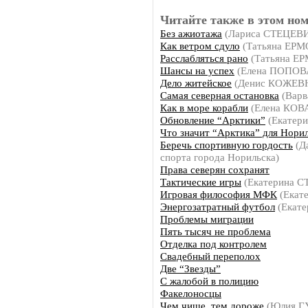
Читайте также в этом ном
Без ажиотажа
(Лариса СТЕЦЕВ
Как ветром сдуло
(Татьяна ЕР
Расслабляться рано
(Татьяна Е
Шансы на успех
(Елена ПОПОВ
Дело житейское
(Денис КОЖЕВ
Самая северная остановка
(Вар
Как в море корабли
(Елена КО
Обновление “Арктики”
(Екатер
Что значит “Арктика” для Нори
Беречь спортивную гордость
(Да
спорта города Норильска)
Права северян сохранят
Тактические игры
(Екатерина 
Игровая философия МФК
(Екат
Энергозатратный футбол
(Екат
Проблемы миграции
Пять тысяч не проблема
Отделка под контролем
Свадебный переполох
Две “Звезды”
С жалобой в полицию
Факелоносцы
Чем чище, тем дороже
(Юлия Г