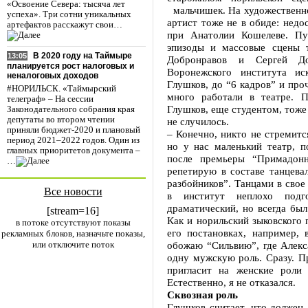
«Освоение Севера: тысяча лет
мальчишек. На художественно
успеха». Три сотни уникальных
артист тоже не в обиде: недо
артефактов расскажут свои…
при Анатолии Кошелеве. Пу
эпизоды и массовые сцены 
В 2020 году на Таймыре
13:05
Добронравов и Сергей До
планируется рост налоговых и
Воронежского института ис
неналоговых доходов
Глушков, до “6 кадров” и про
#НОРИЛЬСК. «Таймырский
много работали в театре. П
телеграф» – На сессии
Глушков, еще студентом, тоже 
Законодательного собрания края
депутаты во втором чтении
не случилось.
приняли бюджет-2020 и плановый
– Конечно, никто не стремитс
период 2021–2022 годов. Один из
но у нас маленький театр, 
главных приоритетов документа –
после премьеры “Примадон
…
репетирую в составе танцева
разбойников”. Танцами в свое
Все новости
в институт неплохо подг
драматический, но всегда был
[stream=16]
Как и норильский зыковского 
в потоке отсутствуют показы
его постановках, например, 
рекламных блоков, назначьте показы,
или отключите поток
обожаю “Сильвию”, где Алекс
одну мужскую роль. Сразу. Пр
пригласит на женские роли 
Естественно, я не отказался.
Сквозная роль
Глушков считает, что должен 