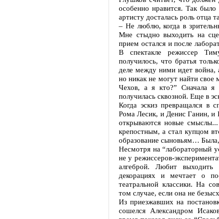
особенно нравится. Так было 
артисту досталась роль отца т
– Не люблю, когда в зрительн
Мне стыдно выходить на сце
прием остался и после лабора
В спектакле режиссер Тим
получилось, что братья толь
деле между ними идет война, 
но никак не могут найти свое 
Чехов, а я кто?” Сначала я
получилась сквозной. Еще в э
Когда эскиз превращался в с
Рома Лесик, и Денис Ганин, и
открываются новые смыслы...
крепостным, а стал купцом вт
образование сыновьям… Была, 
Несмотря на “лабораторный ус
не у режиссеров-эксперимента
алгеброй. Любит выходить
декорациях и мечтает о по
театральной классики. На со
том случае, если она не безыс
Из приезжавших на постановк
сошелся Александром Исако