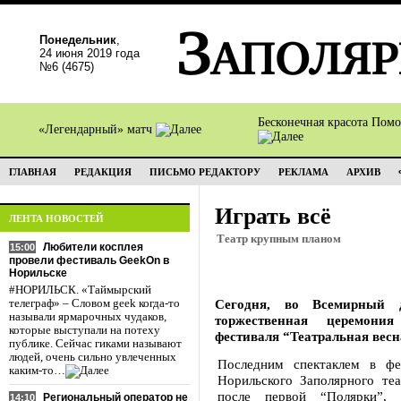
Понедельник
,
24 июня 2019 года
№6 (4675)
Бесконечная красота Пом
«Легендарный» матч
ГЛАВНАЯ
РЕДАКЦИЯ
ПИСЬМО РЕДАКТОРУ
РЕКЛАМА
АРХИВ
Играть всё
ЛЕНТА НОВОСТЕЙ
Театр крупным планом
Любители косплея
15:00
провели фестиваль GeekOn в
Норильске
#НОРИЛЬСК. «Таймырский
Сегодня, во Всемирный д
телеграф» – Словом geek когда-то
называли ярмарочных чудаков,
торжественная церемония
которые выступали на потеху
фестиваля “Театральная весн
публике. Сейчас гиками называют
людей, очень сильно увлеченных
Последним спектаклем в фе
каким-то…
Норильского Заполярного те
после первой “Полярки”, 
Региональный оператор не
14:10