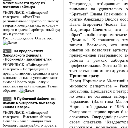
может вывезти мусор из
Театроведы, отбиравшие л
поселков Таймыра
внимание на удивительно о
#НОРИЛЬСК. «Таймырский
“Братьев” Елены Греминой в
телеграф» – «РостТех» –
критик Александр Вислов осо
региональный оператор по вывозу
Павла Егоровича Чехова. На 
твердых коммунальных отходов –
Владимира Спешкова, этот а
подало в краевой арбитражный суд
иск к управлению
образ” в лабораторном эскизе
Росприроднадзора. Оператор…
“Демоны”. К сожалению, эт
записи. Возможно, что нео
опытов не позволяет артист
На предприятиях
14:05
приверженцев театрального эк
Заполярного филиала
«Норникеля» зажигают елки
работы в рамках лаборат
#НОРИЛЬСК. «Таймырский
профессионалов. Хотя за 18 н
телеграф» – По традиции на
театре сыграно много других 
предприятиях-передовиках в день
Приняли сразу
выполнения плана устанавливают
Перед Норильском 30-летний 
символ Нового года – елку и
мирового репертуара – Рас
зажигают на ней гирлянды. Таким
образом…
Кобылина. Прощаться с театро
но жена не оставила выбора
В Публичной библиотеке
13:25
параллели. (Валентина Малю
начали монтировать выставку
Норильской драмы с 1995-г
«Книга Севера»
Ставрополя первое время был
#НОРИЛЬСК. «Таймырский
сложилось. Очередной режисс
телеграф» – Выставка «Книга
Севера» – завершающий этап
своем спектакле “Квадратур
большого межмузейного проекта
старожилом норильской с