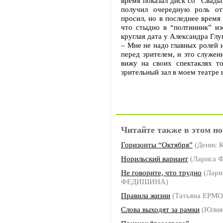
время показал диск со “Свадь
получил очередную роль от
просил, но в последнее время 
что стыдно в “полтинник” из
круглая дата у Александра Глу
– Мне не надо главных ролей 
перед зрителем, и это служен
вижу на своих спектаклях т
зрительный зал в моем театре 
Читайте также в этом но
Горизонты “Октября”
(Денис К
Норильский вариант
(Лариса
Не говорите, что трудно
(Лари
ФЕДИШИНА)
Правила жизни
(Татьяна ЕРМ
Слова выходят за рамки
(Юлия