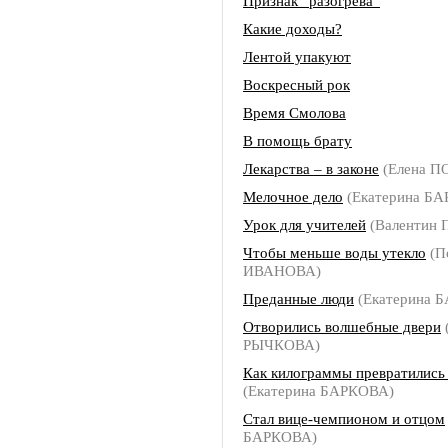
Признак “разогрева”
Какие доходы?
Лентой упакуют
Воскресный рок
Время Смолова
В помощь брату
Лекарства – в законе
(Елена П
Мелочное дело
(Екатерина Б
Урок для учителей
(Валентин 
Чтобы меньше воды утекло
(П
ИВАНОВА)
Преданные люди
(Екатерина 
Отворились волшебные двери
РЫЧКОВА)
Как килограммы превратились
(Екатерина БАРКОВА)
Стал вице-чемпионом и отцом
БАРКОВА)