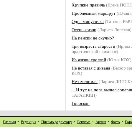
Хрупкие правила
(Елена ПОП
Проблемный маршрут
(Юлия 
Одна минуточка
(Татьяна РЫ
Осень жизни
(Лариса Липская)
На пенсии не скучно?
Три возраста старости
(Ирина
практический психолог)
Из жизни троллей
(Юлия КОХ)
Не вставая с дивана
(Выбор зр
КОХ)
Незаменимая
(Лариса ЛИПСК
…И тут на поле вышел соперн
ТАГАНКИН)
Гороскоп
Главная
•
Редакция
•
Письмо редактору
•
Реклама
•
Архив
•
Фото
•
Гор