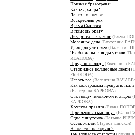
Признак “разогрева”
Какие доходы?
Лентой упакуют
Воскресный рок
Время Смолова
В помощь брату
Лекарства – в законе
(Елена ПО
Мелочное дело
(Екатерина БАР
Урок для учителей
(Валентин П
Чтобы меньше воды утекло
(По
ИВАНОВА)
Преданные люди
(Екатерина Б
Отворились волшебные двери
(Т
РЫЧКОВА)
Играть всё
(Валентина ВАЧАЕВ
Как килограммы превратились в
(Екатерина БАРКОВА)
Стал вице-чемпионом и отцом
(
БАРКОВА)
Хрупкие правила
(Елена ПОПО
Проблемный маршрут
(Юлия Г
Одна минуточка
(Татьяна РЫЧ
Осень жизни
(Лариса Липская)
На пенсии не скучно?
Три возраста старости
(Ирина 