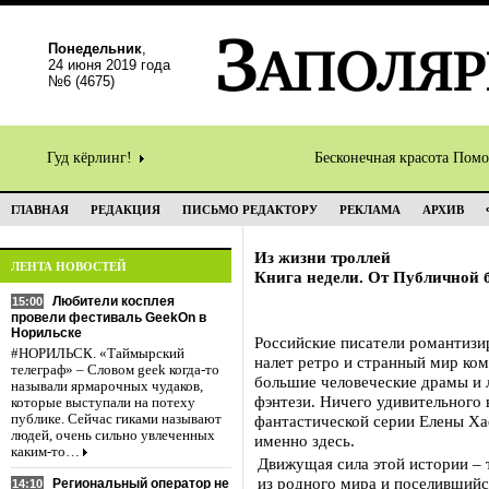
Понедельник
,
24 июня 2019 года
№6 (4675)
Гуд кёрлинг!
Бесконечная красота Пом
ГЛАВНАЯ
РЕДАКЦИЯ
ПИСЬМО РЕДАКТОРУ
РЕКЛАМА
АРХИВ
Из жизни троллей
ЛЕНТА НОВОСТЕЙ
Книга недели. От Публичной 
Любители косплея
15:00
провели фестиваль GeekOn в
Норильске
Российские писатели романтизи
#НОРИЛЬСК. «Таймырский
налет ретро и странный мир ко
телеграф» – Словом geek когда-то
большие человеческие драмы и 
называли ярмарочных чудаков,
фэнтези. Ничего удивительного 
которые выступали на потеху
публике. Сейчас гиками называют
фантастической серии Елены Ха
людей, очень сильно увлеченных
именно здесь.
каким-то…
Движущая сила этой истории –
из родного мира и поселившийс
Региональный оператор не
14:10