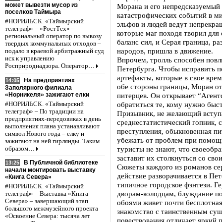
может вывезти мусор из
Морана и его непредсказуемый
поселков Таймыра
катастрофических событий в ми
#НОРИЛЬСК. «Таймырский
эльфов и людей ведут непрекр
телеграф» – «РостТех» –
которые маг походя творил для
региональный оператор по вывозу
баланс сил, и Серая граница,
твердых коммунальных отходов –
народов, пришла в движение.
подало в краевой арбитражный суд
иск к управлению
Впрочем, тролль способен повл
Росприроднадзора. Оператор…
Петербурга. Чтобы исправить п
артефакты, которые в свое врем
На предприятиях
14:05
обе стороны границы, Моран от
Заполярного филиала
«Норникеля» зажигают елки
питерцев. Он открывает “Агент
обратиться те, кому нужно быст
#НОРИЛЬСК. «Таймырский
телеграф» – По традиции на
Призывник, не желающий вступа
предприятиях-передовиках в день
среднестатистический гопник, 
выполнения плана устанавливают
преступления, обыкновенная пи
символ Нового года – елку и
убежать от проблем при помощ
зажигают на ней гирлянды. Таким
туристы не знают, что своеобр
образом…
заставит их столкнуться со св
В Публичной библиотеке
13:25
Сюжеты каждого из романов сер
начали монтировать выставку
действие разворачивается в Пет
«Книга Севера»
типичное городское фэнтези. Г
#НОРИЛЬСК. «Таймырский
дворам-колодцам, блуждание по
телеграф» – Выставка «Книга
Севера» – завершающий этап
обоями живет почти бесплотная
большого межмузейного проекта
знакомство с таинственным сущ
«Освоение Севера: тысяча лет
повествования отличает яркий п