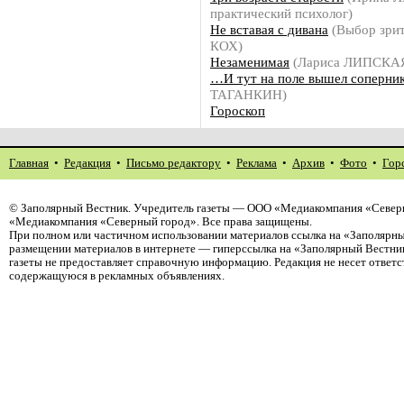
практический психолог)
Не вставая с дивана
(Выбор зрит
КОХ)
Незаменимая
(Лариса ЛИПСКА
…И тут на поле вышел соперни
ТАГАНКИН)
Гороскоп
Главная
•
Редакция
•
Письмо редактору
•
Реклама
•
Архив
•
Фото
•
Гор
©
Заполярный Вестник
. Учредитель газеты — ООО «Медиакомпания «Северн
«Медиакомпания «Северный город». Все права защищены.
При полном или частичном использовании материалов ссылка на «Заполярны
размещении материалов в интернете — гиперссылка на «Заполярный Вестник
газеты не предоставляет справочную информацию. Редакция не несет ответ
содержащуюся в рекламных объявлениях.