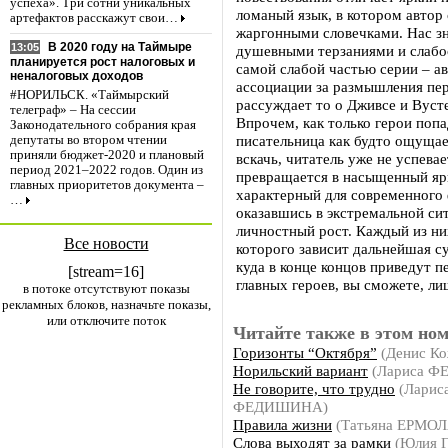
успеха». Три сотни уникальных
ломаный язык, в котором автор
артефактов расскажут свои…
жаргонными словечками. Нас з
В 2020 году на Таймыре
13:05
душевными терзаниями и слабос
планируется рост налоговых и
самой слабой частью серии – а
неналоговых доходов
ассоциации за размышления пер
#НОРИЛЬСК. «Таймырский
рассуждает то о Дживсе и Вусте
телеграф» – На сессии
Впрочем, как только герои поп
Законодательного собрания края
писательница как будто ощущае
депутаты во втором чтении
приняли бюджет-2020 и плановый
вскачь, читатель уже не успева
период 2021–2022 годов. Один из
превращается в насыщенный яр
главных приоритетов документа –
характерный для современного 
…
оказавшись в экстремальной си
личностный рост. Каждый из ни
Все новости
которого зависит дальнейшая с
куда в конце концов приведут 
[stream=16]
главных героев, вы сможете, ли
в потоке отсутствуют показы
рекламных блоков, назначьте показы,
или отключите поток
Читайте также в этом ном
Горизонты “Октября”
(Денис Ко
Норильский вариант
(Лариса 
Не говорите, что трудно
(Ларис
ФЕДИШИНА)
Правила жизни
(Татьяна ЕРМО
Слова выходят за рамки
(Юлия 