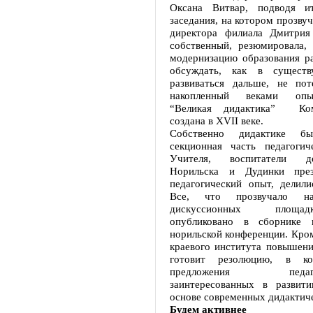
Оксана Витвар, подводя ит
заседания, на котором прозвуч
директора филиала Дмитрия
собственный, резюмировала, 
модернизацию образования ра
обсуждать, как в сущест
развиваться дальше, не по
накопленный веками опы
“Великая дидактика” Ком
создана в XVII веке.
Собственно дидактике бы
секционная часть педагогич
Учителя, воспитатели д
Норильска и Дудинки през
педагогический опыт, делили
Все, что прозвучало н
дискуссионных площа
опубликовано в сборнике 
норильской конференции. Кром
краевого института повышени
готовит резолюцию, в ко
предложения педагогов
заинтересованных в развит
основе современных дидактиче
Будем активнее