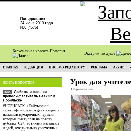
Понедельник
,
24 июня 2019 года
№6 (4675)
Бесконечная красота Поморья
Экстрим по душе
ГЛАВНАЯ
РЕДАКЦИЯ
ПИСЬМО РЕДАКТОРУ
РЕКЛАМА
АРХИВ
Урок для учител
ЛЕНТА НОВОСТЕЙ
Образование
Любители косплея
15:00
провели фестиваль GeekOn в
Норильске
#НОРИЛЬСК. «Таймырский
телеграф» – Словом geek когда-то
называли ярмарочных чудаков,
которые выступали на потеху
публике. Сейчас гиками называют
людей, очень сильно увлеченных