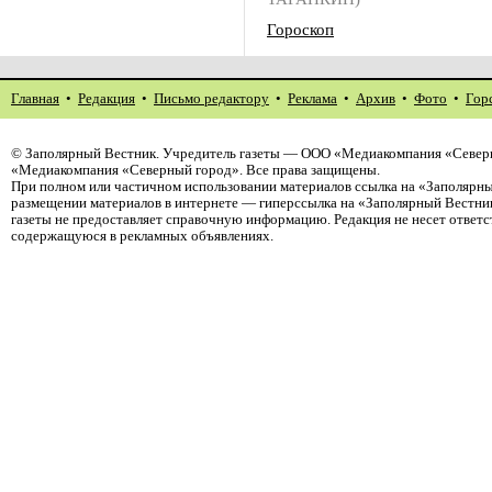
Гороскоп
Главная
•
Редакция
•
Письмо редактору
•
Реклама
•
Архив
•
Фото
•
Гор
©
Заполярный Вестник
. Учредитель газеты — ООО «Медиакомпания «Северн
«Медиакомпания «Северный город». Все права защищены.
При полном или частичном использовании материалов ссылка на «Заполярны
размещении материалов в интернете — гиперссылка на «Заполярный Вестник
газеты не предоставляет справочную информацию. Редакция не несет ответ
содержащуюся в рекламных объявлениях.