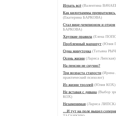
Играть всё
(Валентина ВАЧАЕ
Как килограммы превратились
(Екатерина БАРКОВА)
Стал вице-чемпионом и отцом
БАРКОВА)
Хрупкие правила
(Елена ПОП
Проблемный маршрут
(Юлия 
Одна минуточка
(Татьяна РЫ
Осень жизни
(Лариса Липская)
На пенсии не скучно?
Три возраста старости
(Ирина
практический психолог)
Из жизни троллей
(Юлия КОХ)
Не вставая с дивана
(Выбор зр
КОХ)
Незаменимая
(Лариса ЛИПСК
…И тут на поле вышел соперн
ТАГАНКИН)