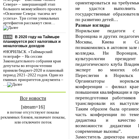
ориентироваться на требуемые
Севера» – завершающий этап
не удастся выполнить 
большого межмузейного проекта
государственные образовател
«Освоение Севера: тысяча лет
успеха». Три сотни уникальных
по развитию детей…
артефактов расскажут свои…
Разные взгляды
Норильские педагоги с 
Воронцова и других педагогич
В 2020 году на Таймыре
13:05
Москвы, Киева и Санкт
планируется рост налоговых и
неналоговых доходов
познакомились в актовом зале 
#НОРИЛЬСК. «Таймырский
колледжа. Ни Воронцов
телеграф» – На сессии
культурологии президент
Законодательного собрания края
педагогического клуба Влади
депутаты во втором чтении
эксперт во многих обл
приняли бюджет-2020 и плановый
Переслегин в Норильск н
период 2021–2022 годов. Один из
главных приоритетов документа –
Организаторы нориль
…
конференции – филиал крае
повышения квалификации и пр
переподготовки работников
Все новости
транслировали их выступле
[stream=16]
Таким образом была организо
в потоке отсутствуют показы
часть конференции по теме
рекламных блоков, назначьте показы,
дидактика и качество 
или отключите поток
возможности дидактики 
современные вызовы”.
Заместитель директора норил