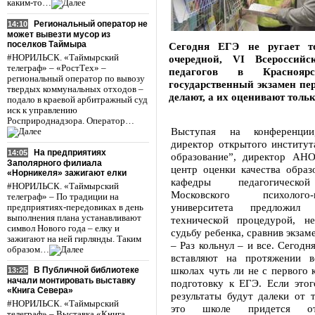
каким-то…
Региональный оператор не
14:10
может вывезти мусор из
поселков Таймыра
Сегодня ЕГЭ не ругает т
#НОРИЛЬСК. «Таймырский
очередной, VI Всероссийс
телеграф» – «РостТех» –
педагогов в Краснояр
региональный оператор по вывозу
государственный экзамен пе
твердых коммунальных отходов –
делают, а их оценивают тол
подало в краевой арбитражный суд
иск к управлению
Росприроднадзора. Оператор…
Выступая на конференции
директор открытого институт
На предприятиях
14:05
образование”, директор АН
Заполярного филиала
центр оценки качества образ
«Норникеля» зажигают елки
кафедры педагогическо
#НОРИЛЬСК. «Таймырский
Московского психолого-пе
телеграф» – По традиции на
университета предложил
предприятиях-передовиках в день
выполнения плана устанавливают
технической процедурой, н
символ Нового года – елку и
судьбу ребенка, сравнив экзам
зажигают на ней гирлянды. Таким
– Раз кольнул – и все. Сегодн
образом…
вставляют на протяжении в
школах чуть ли не с первого 
В Публичной библиотеке
13:25
начали монтировать выставку
подготовку к ЕГЭ. Если этог
«Книга Севера»
результаты будут далеки от 
#НОРИЛЬСК. «Таймырский
это школе придется от
телеграф» – Выставка «Книга