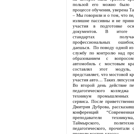
пользой его можно было и
процессе обучения, уверена Т
– Мы говорили и о том, что пе
излишне пассивны и не прин
участия в подготовке осн
документов. В итог
стандартах получа
профессиональных ошиб
даешься. По поводу одной из 
службу по контролю над пр
образованием с вопросом
автомобиль с мостовым кра
составлял этот модуль
представляет, что мостовой кр
участия авто… Таких ляпсусов
Во второй день действие пе
педагогического колледжа
техникум промышленных 
сервиса. После приветственн
Дмитрия Дуброва, рассказавш
конференций “Современна
преподаватели техникума
Таймырского, политех
педагогического, прочитали 
провели мастер-классы.