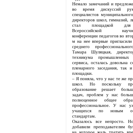
Немало замечаний и предложе
во время дискуссий рук
специалистов муниципального
директоров школ, гимназий, л
стал площадкой для 
Всероссийской научно-
конференции педагогов во втор
м на нее впервые пригласили
среднего профессиональног
Тамара Шуляцкая, директо
техникума промышленных 
сервиса, осталась довольна 
пленарного заседания, так и
площадки.
– Я поняла, что у нас те же п
школ. Но поскольку проф
образование решает больш
задач, проблем у нас боль
полноценное общее обра
профессиональное. У нас у
учащихся по новым обр
стандартам.
Оказалось все непросто. Н
добавили преподавателям бум
на которое жаль тратить вр