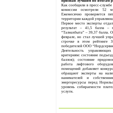
признан лучшим по итогам р
Как сообщили в пресс-службе
комиссии осмотрели 52 мн
Ежемесячно проверяется пя
территории каждой управляющ
Первое место эксперты отдали
результат – 41,5 балла –
“Талнахбыта” – 39,37 балла. 
феврале, но стал лучшей упр
строчке в этом рейтинге З
победителей ООО “Нордсерви
Деятельность управляющи
критериям: состояние подъезд
баллов); состояние придомо
работа лифтового оборудо
помещений добавляет конкурс
обращают эксперты на нали
нанимателей и собственни
энергоресурсы перед Норильс
уровень собираемости плат
услуги.