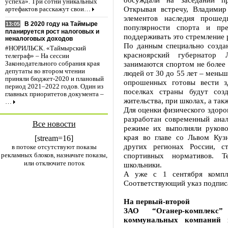
успеха». Три сотни уникальных
Открывая встречу, Владими
артефактов расскажут свои…
элементов наследия проше
В 2020 году на Таймыре
13:05
популярности спорта и пр
планируется рост налоговых и
поддерживать это стремление 
неналоговых доходов
По данным специально создан
#НОРИЛЬСК. «Таймырский
красноярский губернатор 
телеграф» – На сессии
занимаются спортом не более 
Законодательного собрания края
депутаты во втором чтении
людей от 30 до 55 лет – мень
приняли бюджет-2020 и плановый
опрошенных готовы вести з
период 2021–2022 годов. Один из
поселках страны будут соз
главных приоритетов документа –
жительства, при школах, а та
…
Для оценки физического здоро
разработан современный ана
Все новости
режиме их выполняли руково
края во главе со Львом Ку
[stream=16]
других регионах России, 
в потоке отсутствуют показы
рекламных блоков, назначьте показы,
спортивных нормативов. Т
или отключите поток
школьники.
А уже с 1 сентября компл
Соответствующий указ подпис
На первый-второй
ЗАО “Оганер-комплекс”
коммунальных компаний