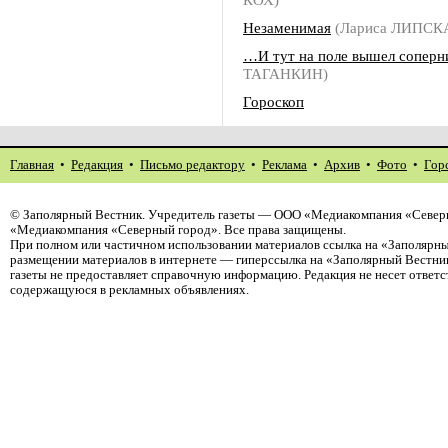
Незаменимая
(Лариса ЛИПСК
…И тут на поле вышел соперн
ТАГАНКИН)
Гороскоп
Главная
•
Редакция
•
Письмо редактору
•
Реклама
•
Архив
•
Фото
•
Гор
©
Заполярный Вестник
. Учредитель газеты — ООО «Медиакомпания «Северн
«Медиакомпания «Северный город». Все права защищены.
При полном или частичном использовании материалов ссылка на «Заполярны
размещении материалов в интернете — гиперссылка на «Заполярный Вестник
газеты не предоставляет справочную информацию. Редакция не несет ответ
содержащуюся в рекламных объявлениях.