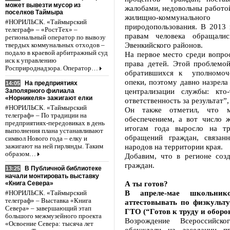
может вывезти мусор из
жалобами, недовольны работой
поселков Таймыра
жилищно-коммунального
#НОРИЛЬСК. «Таймырский
природопользования. В 2013
телеграф» – «РостТех» –
правам человека обращалис
региональный оператор по вывозу
Эвенкийского районов.
твердых коммунальных отходов –
подало в краевой арбитражный суд
На первое место среди вопро
иск к управлению
права детей. Этой проблемо
Росприроднадзора. Оператор…
обратившихся к уполномоче
опеки, поэтому давно назрела
На предприятиях
14:05
централизации службы: кт
Заполярного филиала
«Норникеля» зажигают елки
ответственность за результат”
#НОРИЛЬСК. «Таймырский
Он также отметил, что м
телеграф» – По традиции на
обеспечением, а вот число
предприятиях-передовиках в день
итогам года выросло на т
выполнения плана устанавливают
обращений граждан, связан
символ Нового года – елку и
народов на территории края.
зажигают на ней гирлянды. Таким
образом…
Добавим, что в регионе соз
граждан.
В Публичной библиотеке
13:25
начали монтировать выставку
А ты готов?
«Книга Севера»
В апреле-мае школьник
#НОРИЛЬСК. «Таймырский
телеграф» – Выставка «Книга
аттестовывать по физкульт
Севера» – завершающий этап
ГТО (“Готов к труду и оборон
большого межмузейного проекта
Возрождение Всероссийског
«Освоение Севера: тысяча лет
обсуждали на заседании п