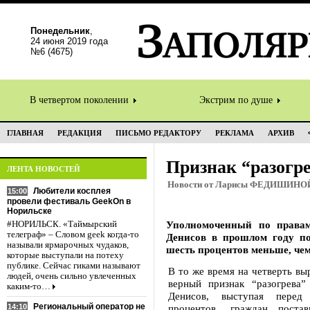
Понедельник
,
24 июня 2019 года
№6 (4675)
В четвертом поколении
Экстрим по душе
ГЛАВНАЯ
РЕДАКЦИЯ
ПИСЬМО РЕДАКТОРУ
РЕКЛАМА
АРХИВ
Признак “разогр
ЛЕНТА НОВОСТЕЙ
Новости от Ларисы ФЕДИШИНО
Любители косплея
15:00
провели фестиваль GeekOn в
Норильске
Уполномоченный по права
#НОРИЛЬСК. «Таймырский
телеграф» – Словом geek когда-то
Денисов в прошлом году по
называли ярмарочных чудаков,
шесть процентов меньше, чем
которые выступали на потеху
публике. Сейчас гиками называют
В то же время на четверть вы
людей, очень сильно увлеченных
верный признак “разогрева”
каким-то…
Денисов, выступая перед
Региональный оператор не
14:10
процентов граждан, постав