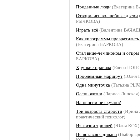
Преданные люди
(Екатерина 
Отворились волшебные двери
РЫЧКОВА)
Играть всё
(Валентина ВАЧАЕ
Как килограммы превратились
(Екатерина БАРКОВА)
Стал вице-чемпионом и отцом
БАРКОВА)
Хрупкие правила
(Елена ПОП
Проблемный маршрут
(Юлия 
Одна минуточка
(Татьяна РЫ
Осень жизни
(Лариса Липская)
На пенсии не скучно?
Три возраста старости
(Ирина
практический психолог)
Из жизни троллей
(Юлия КОХ)
Не вставая с дивана
(Выбор зр
КОХ)