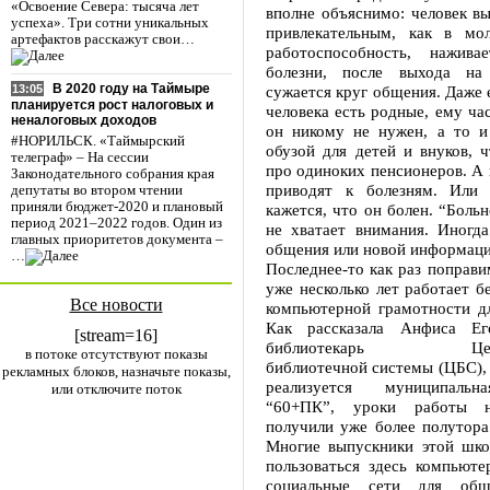
«Освоение Севера: тысяча лет
вполне объяснимо: человек вы
успеха». Три сотни уникальных
привлекательным, как в мол
артефактов расскажут свои…
работоспособность, нажива
болезни, после выхода на
В 2020 году на Таймыре
сужается круг общения. Даже 
13:05
планируется рост налоговых и
человека есть родные, ему час
неналоговых доходов
он никому не нужен, а то и 
#НОРИЛЬСК. «Таймырский
обузой для детей и внуков, 
телеграф» – На сессии
про одиноких пенсионеров. А
Законодательного собрания края
приводят к болезням. Или 
депутаты во втором чтении
приняли бюджет-2020 и плановый
кажется, что он болен. “Боль
период 2021–2022 годов. Один из
не хватает внимания. Иногда
главных приоритетов документа –
общения или новой информаци
…
Последнее-то как раз поправи
уже несколько лет работает б
Все новости
компьютерной грамотности дл
Как рассказала Анфиса Его
[stream=16]
библиотекарь Центра
в потоке отсутствуют показы
библиотечной системы (ЦБС), 
рекламных блоков, назначьте показы,
реализуется муниципальн
или отключите поток
“60+ПК”, уроки работы н
получили уже более полутора
Многие выпускники этой шк
пользоваться здесь компьюте
социальные сети для общ