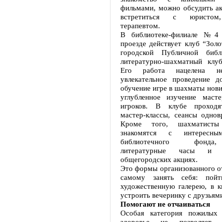
фильмами, можно обсудить ак
встретиться с юристом,
терапевтом.
В библиотеке-филиале №4
проезде действует клуб “Золо
городской Публичной библ
литературно-шахматный клуб
Его работа нацелена н
увлекательное проведение д
обучение игре в шахматы нович
углубленное изучение маст
игроков. В клубе проходя
мастер-классы, сеансы однов
Кроме того, шахматисты 
знакомятся с интересны
библиотечного фонда
литературные часы и 
общегородских акциях.
Это формы организованного о
самому занять себя: пой
художественную галерею, в к
устроить вечеринку с друзьям
Помогают не отчаиваться
Особая категория пожилых
здоровье не позволяет с