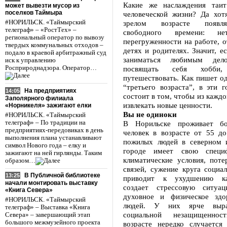
Какие же наслаждения таит
может вывезти мусор из
поселков Таймыра
человеческой жизни? Да хот
#НОРИЛЬСК. «Таймырский
зрелом возрасте появл
телеграф» – «РостТех» –
свободного времени: не
региональный оператор по вывозу
перегруженности на работе, 
твердых коммунальных отходов –
детях и родителях. Значит, е
подало в краевой арбитражный суд
заниматься любимым дело
иск к управлению
Росприроднадзора. Оператор…
посвящать себя хобби, р
путешествовать. Как пишет од
“третьего возраста”, в эти 
На предприятиях
14:05
состоит в том, чтобы из кажд
Заполярного филиала
извлекать новые ценности.
«Норникеля» зажигают елки
Вы не одиноки
#НОРИЛЬСК. «Таймырский
телеграф» – По традиции на
В Норильске проживает б
предприятиях-передовиках в день
человек в возрасте от 55 до
выполнения плана устанавливают
пожилых людей в северном 
символ Нового года – елку и
городе имеет свою специ
зажигают на ней гирлянды. Таким
климатические условия, поте
образом…
связей, сужение круга социа
В Публичной библиотеке
13:25
приводит к ухудшению ка
начали монтировать выставку
создает стрессовую ситуац
«Книга Севера»
духовное и физическое здо
#НОРИЛЬСК. «Таймырский
людей. У них ярче выра
телеграф» – Выставка «Книга
социальной незащищенно
Севера» – завершающий этап
большого межмузейного проекта
возрасте нередко случается 