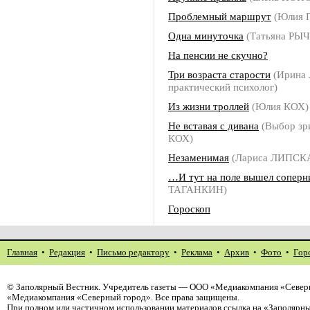
Проблемный маршрут
(Юлия 
Одна минуточка
(Татьяна РЫ
На пенсии не скучно?
Три возраста старости
(Ирина
практический психолог)
Из жизни троллей
(Юлия КОХ)
Не вставая с дивана
(Выбор зр
КОХ)
Незаменимая
(Лариса ЛИПСК
…И тут на поле вышел соперн
ТАГАНКИН)
Гороскоп
Главная
•
Редакция
•
Письмо редактору
•
Реклама
•
Архив
•
Фото
•
Гор
©
Заполярный Вестник
. Учредитель газеты — ООО «Медиакомпания «Северн
«Медиакомпания «Северный город». Все права защищены.
При полном или частичном использовании материалов ссылка на «Заполярны