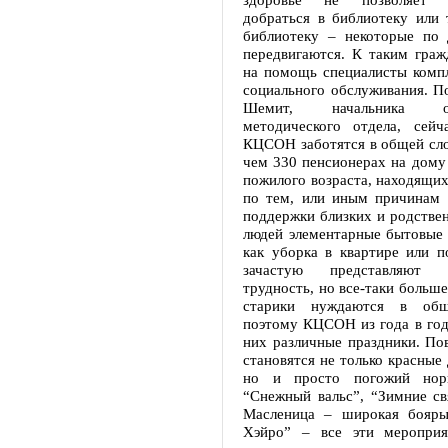
добраться в библиотеку или 
библиотеку – некоторые по
передвигаются. К таким граж
на помощь специалисты компл
социального обслуживания. П
Шемит, начальника орг
методического отдела, сейч
КЦСОН заботятся в общей сло
чем 330 пенсионерах на дому
пожилого возраста, находящих
по тем, или иным причинам 
поддержки близких и родствен
людей элементарные бытовые 
как уборка в квартире или п
зачастую представляют н
трудность, но все-таки больше
старики нуждаются в общ
поэтому КЦСОН из года в год
них различные праздники. По
становятся не только красные 
но и просто погожий нори
“Снежный вальс”, “Зимние св
Масленица – широкая бояры
Хэйро” – все эти мероприя