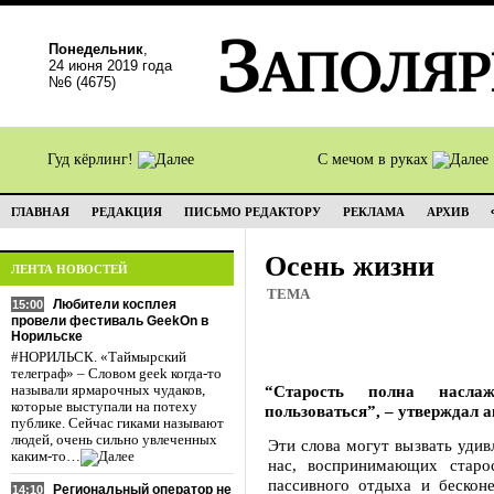
Понедельник
,
24 июня 2019 года
№6 (4675)
Гуд кёрлинг!
С мечом в руках
ГЛАВНАЯ
РЕДАКЦИЯ
ПИСЬМО РЕДАКТОРУ
РЕКЛАМА
АРХИВ
Осень жизни
ЛЕНТА НОВОСТЕЙ
ТЕМА
Любители косплея
15:00
провели фестиваль GeekOn в
Норильске
#НОРИЛЬСК. «Таймырский
телеграф» – Словом geek когда-то
“Старость полна насла
называли ярмарочных чудаков,
которые выступали на потеху
пользоваться”, – утверждал 
публике. Сейчас гиками называют
людей, очень сильно увлеченных
Эти слова могут вызвать удив
каким-то…
нас, воспринимающих старо
пассивного отдыха и бесконе
Региональный оператор не
14:10