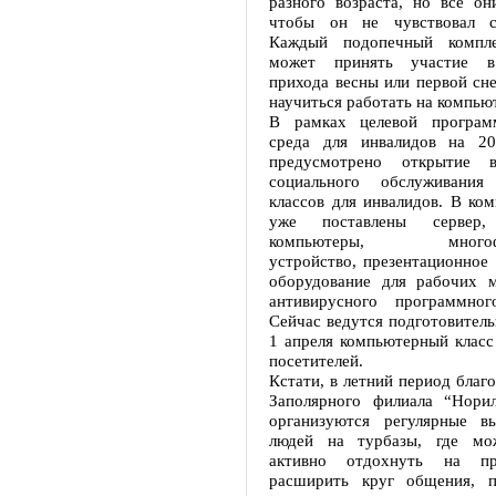
разного возраста, но все он
чтобы он не чувствовал с
Каждый подопечный компле
может принять участие в
прихода весны или первой сн
научиться работать на компью
В рамках целевой програм
среда для инвалидов на 20
предусмотрено открытие 
социального обслуживания
классов для инвалидов. В ко
уже поставлены сервер, 
компьютеры, многофун
устройство, презентационное
оборудование для рабочих м
антивирусного программног
Сейчас ведутся подготовитель
1 апреля компьютерный класс
посетителей.
Кстати, в летний период благ
Заполярного филиала “Норил
организуются регулярные в
людей на турбазы, где мо
активно отдохнуть на п
расширить круг общения, п