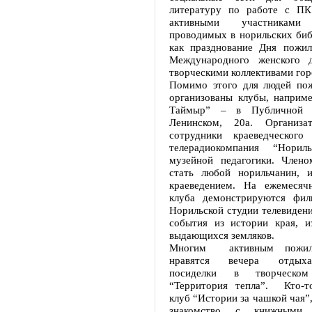
литературу по работе с ПК
активными участниками 
проводимых в норильских биб
как празднование Дня пожил
Международного женского д
творческими коллективами гор
Помимо этого для людей пож
организованы клубы, наприме
Таймыр” – в Публичной б
Ленинском, 20а. Организ
сотрудники краеведческого
телерадиокомпания “Нори
музейной педагогики. Член
стать любой норильчанин, 
краеведением. На ежемесяч
клуба демонстрируются фил
Норильской студии телевиден
события из истории края, 
выдающихся земляков.
Многим активным пожил
нравятся вечера отдыха
посиделки в творческом
“Территория тепла”. Кто-т
клуб “Истории за чашкой чая”,
знакомство с книжными