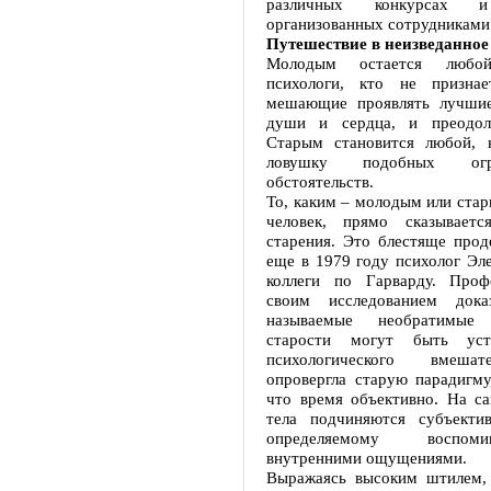
различных конкурсах и
организованных сотрудникам
Путешествие в неизведанное
Молодым остается любой
психологи, кто не признае
мешающие проявлять лучшие
души и сердца, и преодоле
Старым становится любой, 
ловушку подобных ог
обстоятельств.
То, каким – молодым или стар
человек, прямо сказываетс
старения. Это блестяще прод
еще в 1979 году психолог Эл
коллеги по Гарварду. Проф
своим исследованием дока
называемые необратимые
старости могут быть уст
психологического вмешат
опровергла старую парадигму
что время объективно. На с
тела подчиняются субъекти
определяемому воспо
внутренними ощущениями.
Выражаясь высоким штилем, 