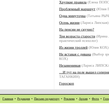
Хрупкие правила
(Елена ПОП
Проблемный маршрут
(Юлия 
Одна минуточка
(Татьяна РЫ
Осень жизни
(Лариса Липская)
На пенсии не скучно?
Три возраста старости
(Ирина
практический психолог)
Из жизни троллей
(Юлия КОХ)
Не вставая с дивана
(Выбор зр
КОХ)
Незаменимая
(Лариса ЛИПСК
…И тут на поле вышел соперн
ТАГАНКИН)
Гороскоп
Главная
•
Редакция
•
Письмо редактору
•
Реклама
•
Архив
•
Фото
•
Гор