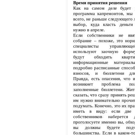
Время принятия решения
Как на самом деле будет р
программа капремонтов, мы 
всего, не раньше следующего л
выбор, куда класть деньги
нужно в апреле.
Если собственники не яв
собрание – похоже, это нори
специалисты управляющ
используют заочную форму
будут обходить кварти
информационные материал
подробно расписанные способ
взносов, и бюллетени для
Правда, есть опасения, что 
возникнет проблема по
заполненные бюллетени. Жит
сказать, что сразу принять ре
им нужно внимательно прочит
подумать. Конечно, это их пра
иметь в виду: если две 
собственников наберется
проголосуете именно вы, обхо
вы должны будете подч
большинства. Если в каком-т