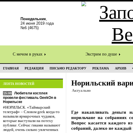
Понедельник
,
24 июня 2019 года
№6 (4675)
С мечом в руках
Экстрим по душе
ГЛАВНАЯ
РЕДАКЦИЯ
ПИСЬМО РЕДАКТОРУ
РЕКЛАМА
АРХИВ
Норильский вар
ЛЕНТА НОВОСТЕЙ
Актуально
Любители косплея
15:00
провели фестиваль GeekOn в
Норильске
#НОРИЛЬСК. «Таймырский
Где накапливать деньги 
телеграф» – Словом geek когда-то
называли ярмарочных чудаков,
норильчане на собраниях с
которые выступали на потеху
Вопрос касается каждого из
публике. Сейчас гиками называют
собраний, далеко не каждый 
людей, очень сильно увлеченных