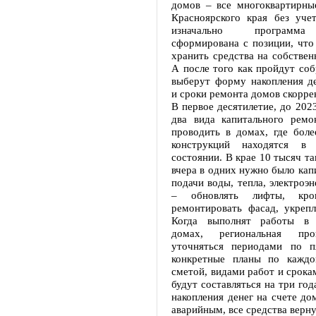
домов – все многоквартирны
Красноярского края без уче
изначально программа
сформирована с позиции, что
хранить средства на собствен
А после того как пройдут со
выберут форму накопления де
и сроки ремонта домов скорре
В первое десятилетие, до 2023
два вида капитального ремо
проводить в домах, где боле
конструкций находятся в
состоянии. В крае 10 тысяч та
вчера в одних нужно было кап
подачи воды, тепла, электроэн
– обновлять лифты, кров
ремонтировать фасад, укрепл
Когда выполнят работы в
домах, региональная про
уточняться периодами по п
конкретные планы по кажд
сметой, видами работ и срока
будут составляться на три год
накопления денег на счете до
аварийным, все средства верн