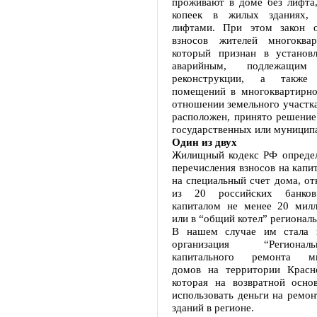
проживают в доме без лифта,
копеек в жилых зданиях, 
лифтами. При этом закон о
взносов жителей многоквар
который признан в установ
аварийным, подлежащи
реконструкции, а также 
помещений в многоквартирно
отношении земельного участка
расположен, принято решение
государственных или муницип
Один из двух
Жилищный кодекс РФ определ
перечисления взносов на капи
на специальный счет дома, о
из 20 российских банко
капиталом не менее 20 милл
или в “общий котел” региональ
В нашем случае им стала н
организация “Регион
капитального ремонта мн
домов на территории Красно
которая на возвратной осно
использовать деньги на ремо
зданий в регионе.