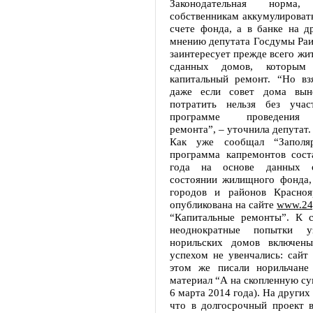
Законодательная норма,
собственникам аккумулировать
счете фонда, а в банке на д
мнению депутата Госдумы Раи
заинтересует прежде всего жит
сданных домов, которым 
капитальный ремонт. “Но взя
даже если совет дома вын
потратить нельзя без учас
программе проведения 
ремонта”, – уточнила депутат.
Как уже сообщал “Заполяр
программа капремонтов сост
года на основе данных о
состоянии жилищного фонда,
городов и районов Красноя
опубликована на сайте
www.24
“Капитальные ремонты”. К 
неоднократные попытки уз
норильских домов включены
успехом не увенчались: сайт
этом же писали норильчане
материал “А на скопленную с
6 марта 2014 года). На других 
что в долгосрочный проект 