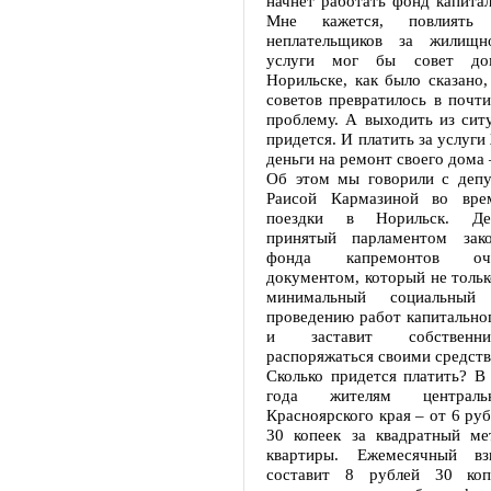
начнет работать фонд капита
Мне кажется, повлиять
неплательщиков за жилищно
услуги мог бы совет до
Норильске, как было сказано,
советов превратилось в почт
проблему. А выходить из сит
придется. И платить за услуги
деньги на ремонт своего дома 
Об этом мы говорили с деп
Раисой Кармазиной во вре
поездки в Норильск. Деп
принятый парламентом зак
фонда капремонтов о
документом, который не тольк
минимальный социальный
проведению работ капитальног
и заставит собственни
распоряжаться своими средств
Сколько придется платить? В
года жителям централь
Красноярского края – от 6 руб
30 копеек за квадратный м
квартиры. Ежемесячный вз
составит 8 рублей 30 коп