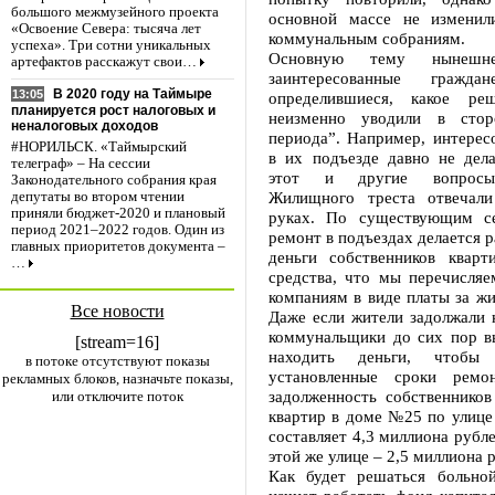
большого межмузейного проекта
основной массе не изменил
«Освоение Севера: тысяча лет
коммунальным собраниям.
успеха». Три сотни уникальных
Основную тему нынешне
артефактов расскажут свои…
заинтересованные гражд
В 2020 году на Таймыре
13:05
определившиеся, какое реш
планируется рост налоговых и
неизменно уводили в стор
неналоговых доходов
периода”. Например, интерес
#НОРИЛЬСК. «Таймырский
в их подъезде давно не дел
телеграф» – На сессии
этот и другие вопросы
Законодательного собрания края
Жилищного треста отвечал
депутаты во втором чтении
приняли бюджет-2020 и плановый
руках. По существующим се
период 2021–2022 годов. Один из
ремонт в подъездах делается ра
главных приоритетов документа –
деньги собственников кварт
…
средства, что мы перечисля
компаниям в виде платы за ж
Все новости
Даже если жители задолжали 
коммунальщики до сих пор 
[stream=16]
находить деньги, чтобы
в потоке отсутствуют показы
установленные сроки ремон
рекламных блоков, назначьте показы,
задолженность собственников
или отключите поток
квартир в доме №25 по улице
составляет 4,3 миллиона рубл
этой же улице – 2,5 миллиона 
Как будет решаться больной