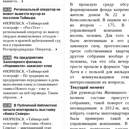
каким-то…
В прошлую среду обсуж
формирования фонда капремо
Региональный оператор не
14:10
может вывезти мусор из
жители домов №22 и 
поселков Таймыра
Комсомольской. В первом из 
#НОРИЛЬСК. «Таймырский
во втором – 175. В ко
телеграф» – «РостТех» –
управляющей компании пр
региональный оператор по вывозу
восемь человек. Для того 
твердых коммунальных отходов –
было легитимным и его р
подало в краевой арбитражный суд
иск к управлению
законную силу, проголосов
Росприроднадзора. Оператор…
трети собственников кварт
другом собрании вообще уч
На предприятиях
14:05
человека, так что оба веч
Заполярного филиала
«Норникеля» зажигают елки
тресте прошли в формате “пр
Хотя и с пользой для жильцо
#НОРИЛЬСК. «Таймырский
телеграф» – По традиции на
от коммунальщиков от
предприятиях-передовиках в день
интересовавшие их вопросы.
выполнения плана устанавливают
Текущий момент
символ Нового года – елку и
Для руководства Жилищного т
зажигают на ней гирлянды. Таким
полном составе присутст
образом…
собраниях, такой поворот с
В Публичной библиотеке
13:25
неожиданным: в 2012-м, ко
начали монтировать выставку
избрать советы многоквартир
«Книга Севера»
была примерно такой 
#НОРИЛЬСК. «Таймырский
управляющим компаниям. В
телеграф» – Выставка «Книга
Севера» – завершающий этап
попытку повторили, однако