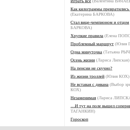
Играть всё
(Валентина ВАЧАЕ
Как килограммы превратились
(Екатерина БАРКОВА)
Стал вице-чемпионом и отцом
БАРКОВА)
Хрупкие правила
(Елена ПОП
Проблемный маршрут
(Юлия 
Одна минуточка
(Татьяна РЫ
Осень жизни
(Лариса Липская)
На пенсии не скучно?
Из жизни троллей
(Юлия КОХ)
Не вставая с дивана
(Выбор зр
КОХ)
Незаменимая
(Лариса ЛИПСК
…И тут на поле вышел соперн
ТАГАНКИН)
Гороскоп