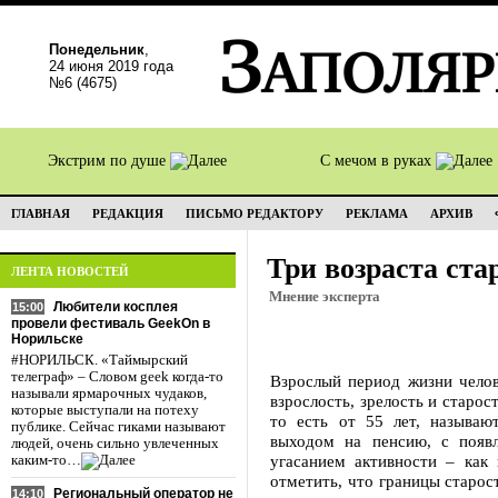
Понедельник
,
24 июня 2019 года
№6 (4675)
Экстрим по душе
С мечом в руках
ГЛАВНАЯ
РЕДАКЦИЯ
ПИСЬМО РЕДАКТОРУ
РЕКЛАМА
АРХИВ
Три возраста ста
ЛЕНТА НОВОСТЕЙ
Мнение эксперта
Любители косплея
15:00
провели фестиваль GeekOn в
Норильске
#НОРИЛЬСК. «Таймырский
телеграф» – Словом geek когда-то
Взрослый период жизни челов
называли ярмарочных чудаков,
взрослость, зрелость и старос
которые выступали на потеху
то есть от 55 лет, называ
публике. Сейчас гиками называют
выходом на пенсию, с появ
людей, очень сильно увлеченных
угасанием активности – как 
каким-то…
отметить, что границы старос
Региональный оператор не
14:10