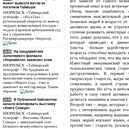
все зависит от самого чело
может вывезти мусор из
прожитый опыт и как встречае
поселков Таймыра
Очень многие ошибаются, с
#НОРИЛЬСК. «Таймырский
снижением мыслительной дея
телеграф» – «РостТех» –
пожилых людей в возрасте от 
региональный оператор по вывозу
твердых коммунальных отходов –
активную жизнь и не утратил
подало в краевой арбитражный суд
степени развивать некоторые 
иск к управлению
того, давно доказано, что у п
Росприроднадзора. Оператор…
которая приводит в движ
пласты больше задействую
На предприятиях
14:05
возраста способны выходить 
Заполярного филиала
есть обладают тем, что мы н
«Норникеля» зажигают елки
Известный американский пси
#НОРИЛЬСК. «Таймырский
психологических типов стар
телеграф» – По традиции на
деструктивных. К первым 
предприятиях-передовиках в день
творческую старость, когда ч
выполнения плана устанавливают
символ Нового года – елку и
сожалению, в нашей стране
зажигают на ней гирлянды. Таким
трудностями. Но есть и небол
образом…
работу в силу своей активно
делиться знаниями и опытом 
В Публичной библиотеке
13:25
Второй тип – люди, которые с
начали монтировать выставку
«Книга Севера»
что с нетерпением ждали это
#НОРИЛЬСК. «Таймырский
увлечениям, например вышиван
телеграф» – Выставка «Книга
таких людей изучают языки, 
Севера» – завершающий этап
третий тип – старость, реали
большого межмузейного проекта