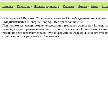
Главная
•
Редакция
•
Письмо редактору
•
Реклама
•
Архив
•
Фото
•
Гор
©
Заполярный Вестник
. Учредитель газеты — ООО «Медиакомпания «Северн
«Медиакомпания «Северный город». Все права защищены.
При полном или частичном использовании материалов ссылка на «Заполярны
размещении материалов в интернете — гиперссылка на «Заполярный Вестник
газеты не предоставляет справочную информацию. Редакция не несет ответ
содержащуюся в рекламных объявлениях.