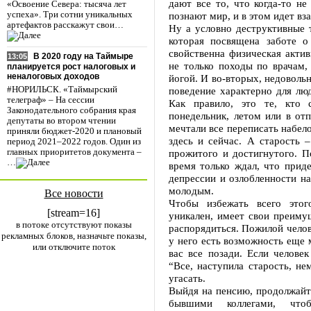
дают все то, что когда-то не
«Освоение Севера: тысяча лет
познают мир, и в этом идет в
успеха». Три сотни уникальных
артефактов расскажут свои…
Ну а условно деструктивные т
которая посвящена заботе о
свойственна физическая актив
В 2020 году на Таймыре
13:05
не только походы по врачам,
планируется рост налоговых и
неналоговых доходов
йогой. И во-вторых, недовольн
поведение характерно для л
#НОРИЛЬСК. «Таймырский
телеграф» – На сессии
Как правило, это те, кто 
Законодательного собрания края
понедельник, летом или в от
депутаты во втором чтении
мечтали все переписать набело
приняли бюджет-2020 и плановый
здесь и сейчас. А старость 
период 2021–2022 годов. Один из
прожитого и достигнутого. По
главных приоритетов документа –
…
время только ждал, что приде
депрессии и озлобленности на
молодым.
Все новости
Чтобы избежать всего этог
[stream=16]
уникален, имеет свои преиму
в потоке отсутствуют показы
распорядиться. Пожилой челов
рекламных блоков, назначьте показы,
у него есть возможность еще 
или отключите поток
вас все позади. Если человек
“Все, наступила старость, н
угасать.
Выйдя на пенсию, продолжайт
бывшими коллегами, чт