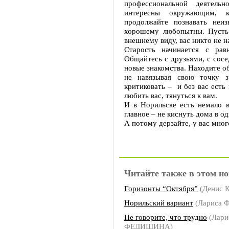
профессиональной деятель
интересны окружающим, к
продолжайте познавать неиз
хорошему любопытны. Пусть 
внешнему виду, вас никто не н
Старость начинается с ра
Общайтесь с друзьями, с сосе
новые знакомства. Находите о
не навязывая свою точку з
критиковать – и без вас есть
любить вас, тянуться к вам.
И в Норильске есть немало в
главное – не киснуть дома в о
А потому дерзайте, у вас мног
Читайте также в этом но
Горизонты “Октября”
(Денис К
Норильский вариант
(Лариса
Не говорите, что трудно
(Лари
ФЕДИШИНА)