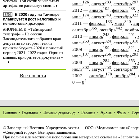
успеха». Три сотни уникальных
126
283
297
июль
,
август
,
сентябрь
артефактов расскажут свои…
105
438
2012
—
январь
,
февраль
,
В 2020 году на Таймыре
13:05
174
343
323
июль
,
август
,
сентябрь
планируется рост налоговых и
133
340
2011
—
февраль
,
март
,
ап
неналоговых доходов
365
442
сентябрь
,
октябрь
,
ноябрь
#НОРИЛЬСК. «Таймырский
телеграф» – На сессии
248
291
2010
—
январь
,
февраль
,
Законодательного собрания края
253
324
310
июль
,
август
,
сентябрь
депутаты во втором чтении
199
321
приняли бюджет-2020 и плановый
2009
—
январь
,
февраль
,
период 2021–2022 годов. Один из
187
266
293
июль
,
август
,
сентябрь
главных приоритетов документа –
284
353
2008
—
январь
,
февраль
,
…
302
253
282
июль
,
август
,
сентябрь
178
204
2007
—
октябрь
,
ноябрь
,
Все новости
4
0
—
0
Главная
•
Редакция
•
Письмо редактору
•
Реклама
•
Архив
•
Фото
•
Гор
©
Заполярный Вестник
. Учредитель газеты — ООО «Медиакомпания «Север
«Северный город». Все права защищены.
При полном или частичном использовании материалов ссылка на «Заполярны