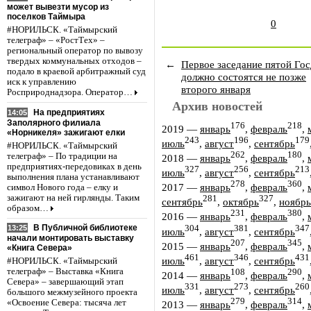
может вывезти мусор из
поселков Таймыра
0
#НОРИЛЬСК. «Таймырский
телеграф» – «РостТех» –
региональный оператор по вывозу
твердых коммунальных отходов –
←
Первое заседание пятой Го
подало в краевой арбитражный суд
должно состоятся не позже
иск к управлению
второго января
Росприроднадзора. Оператор…
Архив новостей
На предприятиях
14:05
Заполярного филиала
176
218
2019
—
январь
,
февраль
,
«Норникеля» зажигают елки
243
196
179
июль
,
август
,
сентябрь
#НОРИЛЬСК. «Таймырский
262
180
телеграф» – По традиции на
2018
—
январь
,
февраль
,
предприятиях-передовиках в день
327
256
213
июль
,
август
,
сентябрь
выполнения плана устанавливают
278
360
2017
—
январь
,
февраль
,
символ Нового года – елку и
зажигают на ней гирлянды. Таким
281
327
сентябрь
,
октябрь
,
ноябрь
образом…
231
380
2016
—
январь
,
февраль
,
В Публичной библиотеке
304
381
347
13:25
июль
,
август
,
сентябрь
начали монтировать выставку
207
345
2015
—
январь
,
февраль
,
«Книга Севера»
461
346
431
июль
,
август
,
сентябрь
#НОРИЛЬСК. «Таймырский
телеграф» – Выставка «Книга
108
290
2014
—
январь
,
февраль
,
Севера» – завершающий этап
331
273
260
июль
,
август
,
сентябрь
большого межмузейного проекта
279
314
«Освоение Севера: тысяча лет
2013
—
январь
,
февраль
,