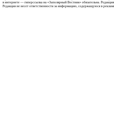
в интернете — гиперссылка на «Заполярный Вестник» обязательна. Редакци
Редакция не несет ответственности за информацию, содержащуюся в реклам