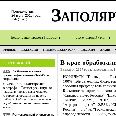
Понедельник
,
24 июня 2019 года
№6 (4675)
Бесконечная красота Поморья
«Легендарный» матч
ГЛАВНАЯ
РЕДАКЦИЯ
ПИСЬМО РЕДАКТОРУ
РЕКЛАМА
АРХИВ
В крае обработал
ЛЕНТА НОВОСТЕЙ
3 декабря 2007 года, понедельник, 1
Любители косплея
15:00
провели фестиваль GeekOn в
НОРИЛЬСК. "Таймырский Телег
Норильске
100% избирательных бюллетене
#НОРИЛЬСК. «Таймырский
сообщил председатель крайиз
телеграф» – Словом geek когда-то
Большинство проголосовали з
называли ярмарочных чудаков,
"Справедливую Россию". "ЕдРо
которые выступали на потеху
публике. Сейчас гиками называют
"КПРФ" – 12,72%, "ЛДПР" – 10
людей, очень сильно увлеченных
"Аграрная партия" - 2,53%, "
каким-то…
России" – 0,84%, "Гражданская
справедливости" – 0,22%, "Де
Региональный оператор не
14:10