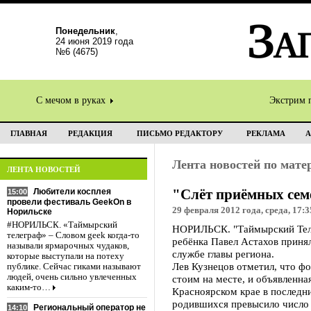
Понедельник
,
24 июня 2019 года
№6 (4675)
С мечом в руках
Экстрим 
ГЛАВНАЯ
РЕДАКЦИЯ
ПИСЬМО РЕДАКТОРУ
РЕКЛАМА
А
Лента новостей по мат
ЛЕНТА НОВОСТЕЙ
"Слёт приёмных семе
Любители косплея
15:00
провели фестиваль GeekOn в
29 февраля 2012 года, среда, 17:3
Норильске
#НОРИЛЬСК. «Таймырский
НОРИЛЬСК. "Таймырский Теле
телеграф» – Словом geek когда-то
ребёнка Павел Астахов приня
называли ярмарочных чудаков,
службе главы региона.
которые выступали на потеху
Лев Кузнецов отметил, что ф
публике. Сейчас гиками называют
людей, очень сильно увлеченных
стоим на месте, и объявленн
каким-то…
Красноярском крае в последн
родившихся превысило число у
Региональный оператор не
14:10