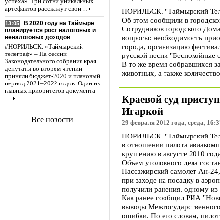
успеха». Три сотни уникальных
артефактов расскажут свои…
НОРИЛЬСК. "Таймырский Телег
Об этом сообщили в городско
В 2020 году на Таймыре
13:05
Сотрудников городского Дома
планируется рост налоговых и
вопросы: необходимость прио
неналоговых доходов
города, организацию фестива
#НОРИЛЬСК. «Таймырский
телеграф» – На сессии
русской песни "Беспокойные с
Законодательного собрания края
В то же время собравшихся з
депутаты во втором чтении
животных, а также количеств
приняли бюджет-2020 и плановый
период 2021–2022 годов. Один из
главных приоритетов документа –
Краевой суд приступ
…
Игаркой
Все новости
29 февраля 2012 года, среда, 16:3
НОРИЛЬСК. "Таймырский Телег
в отношении пилота авиакомп
крушению в августе 2010 года
Объем уголовного дела состав
Пассажирский самолет Ан-24,
при заходе на посадку в аэро
получили ранения, одному из
Как ранее сообщил РИА "Ново
выводы Межгосударственного 
ошибки. По его словам, пило