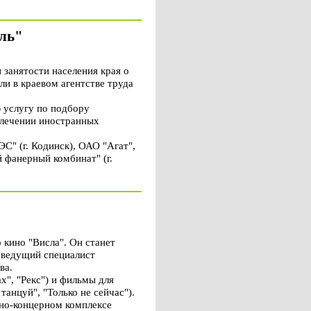
ель"
занятости населения края о
и в краевом агентстве труда
 услугу по подбору
влечении иностранных
" (г. Кодинск), ОАО "Агат",
 фанерный комбинат" (г.
 кино "Висла". Он станет
а ведущий специалист
ва.
х", "Рекс") и фильмы для
танцуй", "Только не сейчас").
ино-концерном комплексе