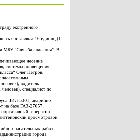
тряду экстренного
ость составляла 16 единиц (1
ца МБУ "Служба спасения". В
спечивающее несение
ия, системы оповещения
класса" Олег Петров.
 спасательным
 человек), водитель
 человек), специалист по
буса ЗИЛ-5301, аварийно-
т на базе ГАЗ-27057,
, портативный генератор
ентгеновский просмотровой
рийно-спасательных работ
 администрации города