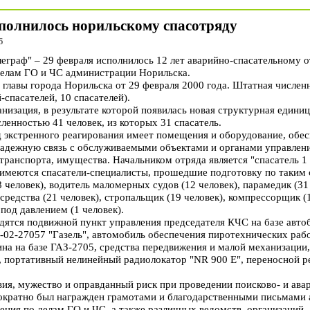
сполнилось норильскому спасотряду
5
раф" – 29 февраля исполнилось 12 лет аварийно-спасательному о
делам ГО и ЧС администрации Норильска.
главы города Норильска от 29 февраля 2000 года. Штатная численн
-спасателей, 10 спасателей).
низация, в результате которой появилась новая структурная едини
ленностью 41 человек, из которых 31 спасатель.
 экстренного реагирования имеет помещения и оборудование, обе
надежную связь с обслуживаемыми объектами и органами управлен
транспорта, имущества. Начальником отряда является "спасатель 1 
имеются спасатели-специалисты, прошедшие подготовку по таким
8 человек), водитель маломерных судов (12 человек), парамедик (31
редства (21 человек), стропальщик (19 человек), компрессорщик (1
од давлением (1 человек).
ятся подвижной пункт управления председателя КЧС на базе авто
02-27057 "Газель", автомобиль обеспечения пиротехнических рабо
на на базе ГАЗ-2705, средства передвижения и малой механизации
портативный нелинейный радиолокатор "NR 900 Е", переносной р
вия, мужество и оправданный риск при проведении поисково- и ава
ократно был награжден грамотами и благодарственными письмами
ения по делам ГО и ЧС, а также различных ведомств, организаций.