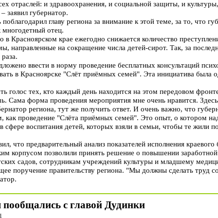
ех отраслей: и здравоохранения, и социальной защиты, и культуры,
 – заявил губернатор.
поблагодарил главу региона за внимание к этой теме, за то, что гу
 многодетный отец.
о в Красноярском крае ежегодно снижается количество преступлени
ы, направленные на сокращение числа детей-сирот. Так, за последн
 раза.
дложено ввести в норму проведение бесплатных консультаций психо
овать в Красноярске "Слёт приёмных семей". Эта инициатива была 
ть голос тех, кто каждый день находится на этом передовом фронт
чь. Сама форма проведения мероприятия мне очень нравится. Здесь
бернатор региона, тут же получить ответ. И очень важно, что губер
, как проведение "Слёта приёмных семей". Это опыт, о котором на
в сфере воспитания детей, которых взяли в семьи, чтобы те жили 
вил, что предварительный анализ показателей исполнения краевого 
ким корпусом позволили принять решение о повышении заработно
тских садов, сотрудникам учреждений культуры и младшему медиц
щее поручение правительству региона. "Мы должны сделать труд с
атор.
 пообщались с главой Дудинки
1