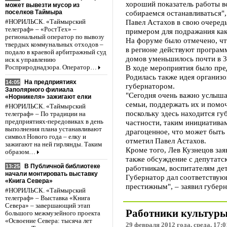
хороший показатель работы вс
может вывезти мусор из
поселков Таймыра
собираемся останавливаться",
Павел Астахов в свою очередь 
#НОРИЛЬСК. «Таймырский
телеграф» – «РостТех» –
примером для подражания как
региональный оператор по вывозу
На форуме было отмечено, чт
твердых коммунальных отходов –
в регионе действуют программ
подало в краевой арбитражный суд
домов уменьшилось почти в 3
иск к управлению
В ходе мероприятия было пре
Росприроднадзора. Оператор…
Родилась также идея организ
На предприятиях
14:05
губернатором.
Заполярного филиала
"Сегодня очень важно услыша
«Норникеля» зажигают елки
семьи, поддержать их и помо
#НОРИЛЬСК. «Таймырский
поскольку здесь находится гу
телеграф» – По традиции на
предприятиях-передовиках в день
частности, таким инициативам
выполнения плана устанавливают
драгоценное, что может быть 
символ Нового года – елку и
отметил Павел Астахов.
зажигают на ней гирлянды. Таким
Кроме того, Лев Кузнецов зая
образом…
также обсуждение с депутатс
В Публичной библиотеке
13:25
работникам, воспитателям де
начали монтировать выставку
Губернатор дал соответствую
«Книга Севера»
престижным", – заявил губерн
#НОРИЛЬСК. «Таймырский
телеграф» – Выставка «Книга
Севера» – завершающий этап
Работники культуры
большого межмузейного проекта
«Освоение Севера: тысяча лет
29 февраля 2012 года, среда, 17:0