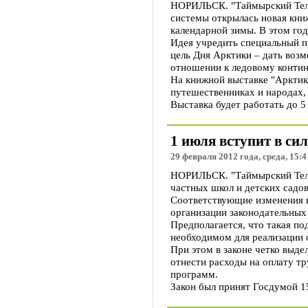
НОРИЛЬСК. "Таймырский Теле
системы открылась новая кни
календарной зимы. В этом год
Идея учредить специальный п
цель Дня Арктики – дать воз
отношении к ледовому контин
На книжной выставке "Арктика
путешественниках и народах,
Выставка будет работать до 5
1 июля вступит в си
29 февраля 2012 года, среда, 15:4
НОРИЛЬСК. "Таймырский Теле
частных школ и детских садо
Соответствующие изменения в
организации законодательных
Предполагается, что такая по
необходимом для реализации 
При этом в законе четко выд
отнести расходы на оплату т
программ.
Закон был принят Госдумой 1