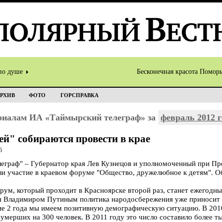
по душе
Бесконечная красота Помор
РХИВ
ФОТО
ГОРСПРАВКА
ериалам ИА «Таймырский телеграф» за
февраль 2012 г
й" собираются провести в крае
5
граф" – Губернатор края Лев Кузнецов и уполномоченный при Пр
ли участие в краевом форуме "Общество, дружелюбное к детям". О
орум, который проходит в Красноярске второй раз, станет ежегод
ая Владимиром Путиным политика народосбережения уже приносит с
ие 2 года мы имеем позитивную демографическую ситуацию. В 2010
мерших на 300 человек. В 2011 году это число составило более ты