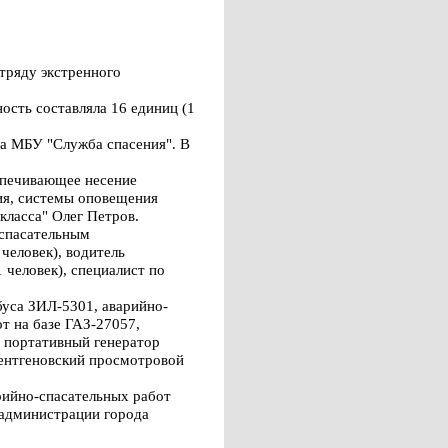
тряду экстренного
ость составляла 16 единиц (1
ца МБУ "Служба спасения". В
спечивающее несение
ия, системы оповещения
класса" Олег Петров.
 спасательным
 человек), водитель
 человек), специалист по
буса ЗИЛ-5301, аварийно-
т на базе ГАЗ-27057,
, портативный генератор
ентгеновский просмотровой
рийно-спасательных работ
 администрации города