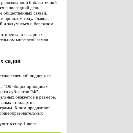
трализованной библиотечной
ся в последний день
ле общественных связей.
 в прошлом году. Главная
й и задуматься о бережном
онтинента, о северных
ельном мире этой земли.
х садов
сударственной поддержке
она "Об общих принципах
асти субъектов РФ".
пальных бюджетов в размере,
льных стандартов.
ограмм. К ним предлагают
х общеобразовательных
пит в силу 1 июля.