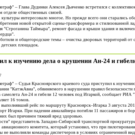
раф" – Глава Дудинки Алексея Дьяченко встретился с коллективом
м отделе общественных связей.
 культуры интересовало многое. Но прежде всего они старались о
бретения новой открытой сцены-трансформера и стилизованной ла
ля "Строганина Таймыра", ремонт фасада и крыши здания и включен
ердца".
аботили и общегородские темы – очистка дворовых территорий от с
о детских площадок.
ил к изучению дела о крушении Ан-24 и гибели
7
раф" – Судья Красноярского краевого суда приступил к изучению
ании "КатэкАвиа", обвиняемого в нарушении правил безопасности п
 самолета Ан-24 и гибели 12 человек под Игаркой, сообщает РИА 
ляет 16 томов.
 выполнявший рейс по маршруту Красноярск–Игарка 3 августа 201
порт Игарки. При падении авиалайнера погибли 11 пассажиров и бо
 них был причинен тяжкий вред здоровью.
сти" представитель Западно-Сибирской транспортной прокуратур
авиационного комитета, который установил, что при пилотировани
ты не выполняли команды диспетчеров в условиях ограниченной ви