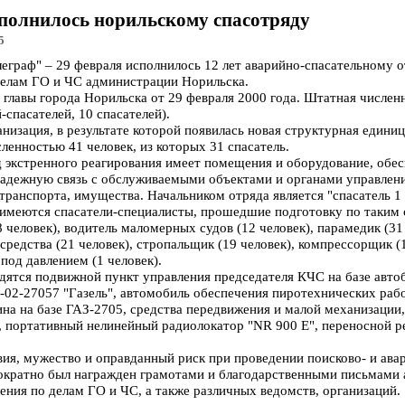
сполнилось норильскому спасотряду
5
раф" – 29 февраля исполнилось 12 лет аварийно-спасательному о
делам ГО и ЧС администрации Норильска.
главы города Норильска от 29 февраля 2000 года. Штатная численн
-спасателей, 10 спасателей).
низация, в результате которой появилась новая структурная едини
ленностью 41 человек, из которых 31 спасатель.
 экстренного реагирования имеет помещения и оборудование, обе
надежную связь с обслуживаемыми объектами и органами управлен
транспорта, имущества. Начальником отряда является "спасатель 1 
имеются спасатели-специалисты, прошедшие подготовку по таким
8 человек), водитель маломерных судов (12 человек), парамедик (31
редства (21 человек), стропальщик (19 человек), компрессорщик (1
од давлением (1 человек).
ятся подвижной пункт управления председателя КЧС на базе авто
02-27057 "Газель", автомобиль обеспечения пиротехнических рабо
на на базе ГАЗ-2705, средства передвижения и малой механизации
портативный нелинейный радиолокатор "NR 900 Е", переносной р
вия, мужество и оправданный риск при проведении поисково- и ава
ократно был награжден грамотами и благодарственными письмами
ения по делам ГО и ЧС, а также различных ведомств, организаций.