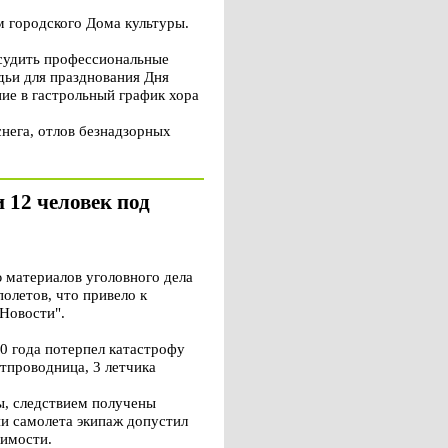
 городского Дома культуры.
бсудить профессиональные
дьи для празднования Дня
ие в гастрольный график хора
нега, отлов безнадзорных
 12 человек под
 материалов уголовного дела
олетов, что привело к
"Новости".
0 года потерпел катастрофу
ртпроводница, 3 летчика
ы, следствием получены
и самолета экипаж допустил
димости.