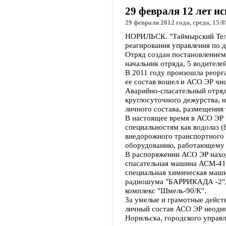
29 февраля 12 лет и
29 февраля 2012 года, среда, 15:0
НОРИЛЬСК. "Таймырский Телег
реагирования управления по 
Отряд создан постановлением 
начальник отряда, 5 водителей
В 2011 году произошла реорга
ее состав вошел и АСО ЭР чис
Аварийно-спасательный отряд
круглосуточного дежурства, 
личного состава, размещения 
В настоящее время в АСО ЭР 
специальностям как водолаз (
внедорожного транспортного с
оборудованию, работающему п
В распоряжении АСО ЭР наход
спасательная машина АСМ-41-
специальная химическая маши
радиошума "БАРРИКАДА -2", 
комплекс "Шмель-90/К".
За умелые и грамотные дейст
личный состав АСО ЭР неодн
Норильска, городского управл