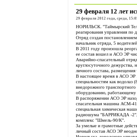
29 февраля 12 лет и
29 февраля 2012 года, среда, 15:0
НОРИЛЬСК. "Таймырский Телег
реагирования управления по 
Отряд создан постановлением 
начальник отряда, 5 водителей
В 2011 году произошла реорга
ее состав вошел и АСО ЭР чис
Аварийно-спасательный отряд
круглосуточного дежурства, 
личного состава, размещения 
В настоящее время в АСО ЭР 
специальностям как водолаз (
внедорожного транспортного с
оборудованию, работающему п
В распоряжении АСО ЭР наход
спасательная машина АСМ-41-
специальная химическая маши
радиошума "БАРРИКАДА -2", 
комплекс "Шмель-90/К".
За умелые и грамотные дейст
личный состав АСО ЭР неодн
Норильска, городского управл