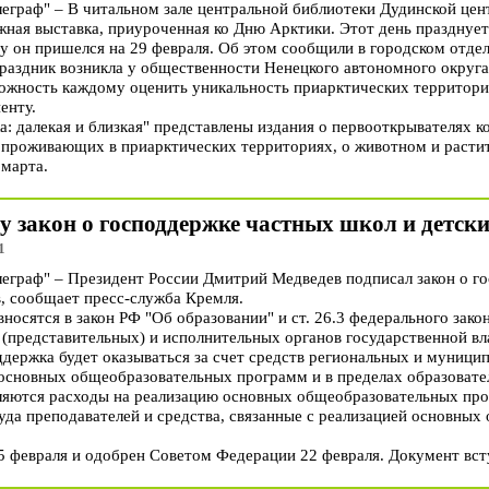
граф" – В читальном зале центральной библиотеки Дудинской цен
жная выставка, приуроченная ко Дню Арктики. Этот день празднует
у он пришелся на 29 февраля. Об этом сообщили в городском отде
раздник возникла у общественности Ненецкого автономного округа
можность каждому оценить уникальность приарктических территори
енту.
: далекая и близкая" представлены издания о первооткрывателях к
 проживающих в приарктических территориях, о животном и растит
 марта.
лу закон о господдержке частных школ и детски
1
граф" – Президент России Дмитрий Медведев подписал закон о го
в, сообщает пресс-служба Кремля.
носятся в закон РФ "Об образовании" и ст. 26.3 федерального зак
 (представительных) и исполнительных органов государственной вл
ддержка будет оказываться за счет средств региональных и муници
основных общеобразовательных программ и в пределах образовате
еляются расходы на реализацию основных общеобразовательных пр
руда преподавателей и средства, связанные с реализацией основны
5 февраля и одобрен Советом Федерации 22 февраля. Документ всту