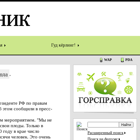
ья
Гуд кёрлинг!
WAP
PDA
ода
.
езиденте РФ по правам
б этом сообщили в пресс-
ным мероприятием. "Мы не
вои плоды. Только в
 году в крае число
Расширенный поиск
сячи человек. Это очень
Поиск на форуме