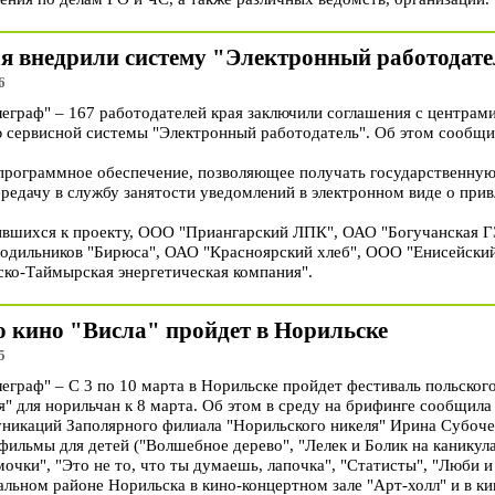
ая внедрили систему "Электронный работодат
6
раф" – 167 работодателей края заключили соглашения с центрами 
 сервисной системы "Электронный работодатель". Об этом сообщил
 программное обеспечение, позволяющее получать государственную
ередачу в службу занятости уведомлений в электронном виде о при
вшихся к проекту, ООО "Приангарский ЛПК", ОАО "Богучанская ГЭС
одильников "Бирюса", ОАО "Красноярский хлеб", ООО "Енисейский
ко-Таймырская энергетическая компания".
о кино "Висла" пройдет в Норильске
5
раф" – С 3 по 10 марта в Норильске пройдет фестиваль польского
" для норильчан к 8 марта. Об этом в среду на брифинге сообщил
никаций Заполярного филиала "Норильского никеля" Ирина Субоче
ильмы для детей ("Волшебное дерево", "Лелек и Болик на каникула
очки", "Это не то, что ты думаешь, лапочка", "Статисты", "Люби и 
альном районе Норильска в кино-концертном зале "Арт-холл" и в к