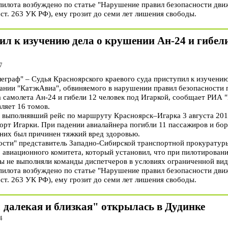
пилота возбуждено по статье "Нарушение правил безопасности дви
 ст. 263 УК РФ), ему грозит до семи лет лишения свободы.
ил к изучению дела о крушении Ан-24 и гибели
7
раф" – Судья Красноярского краевого суда приступил к изучению
ании "КатэкАвиа", обвиняемого в нарушении правил безопасности п
 самолета Ан-24 и гибели 12 человек под Игаркой, сообщает РИА 
ляет 16 томов.
 выполнявший рейс по маршруту Красноярск–Игарка 3 августа 201
порт Игарки. При падении авиалайнера погибли 11 пассажиров и бо
 них был причинен тяжкий вред здоровью.
сти" представитель Западно-Сибирской транспортной прокуратур
авиационного комитета, который установил, что при пилотировани
ты не выполняли команды диспетчеров в условиях ограниченной ви
пилота возбуждено по статье "Нарушение правил безопасности дви
 ст. 263 УК РФ), ему грозит до семи лет лишения свободы.
 далекая и близкая" открылась в Дудинке
4