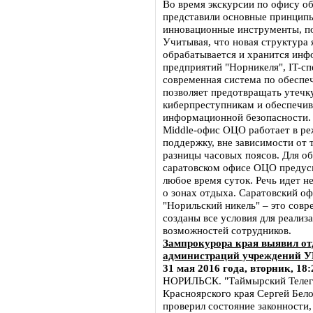
Во время экскурсии по офису о
представили основные принцип
инновационные инструменты, по
Учитывая, что новая структура 
обрабатывается и хранится инф
предприятий "Норникеля", IT-с
современная система по обесп
позволяет предотвращать утечк
киберпреступникам и обеспечив
информационной безопасности.
Middle-офис ОЦО работает в ре
поддержку, вне зависимости от 
разницы часовых поясов. Для о
саратовском офисе ОЦО предусм
любое время суток. Речь идет н
о зонах отдыха. Саратовский о
"Норильский никель" – это совр
созданы все условия для реали
возможностей сотрудников.
Зампрокурора края выявил от
администраций учреждений У
31 мая 2016 года, вторник, 18:
НОРИЛЬСК. "Таймырский Телегр
Красноярского края Сергей Бело
проверил состояние законности