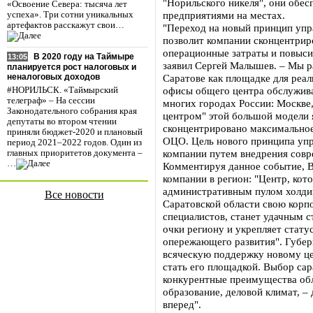
"Норильского никеля", они обе
«Освоение Севера: тысяча лет
предприятиями на местах.
успеха». Три сотни уникальных
артефактов расскажут свои…
"Переход на новый принцип уп
позволит компании сконцентриро
операционные затраты и повыси
В 2020 году на Таймыре
13:05
заявил Сергей Малышев. – Мы р
планируется рост налоговых и
Саратове как площадке для реал
неналоговых доходов
офисы общего центра обслужива
#НОРИЛЬСК. «Таймырский
телеграф» – На сессии
многих городах России: Москве
Законодательного собрания края
центром" этой большой модели 
депутаты во втором чтении
сконцентрировано максимальное
приняли бюджет-2020 и плановый
ОЦО. Цель нового принципа упр
период 2021–2022 годов. Один из
компании путем внедрения сов
главных приоритетов документа –
…
Комментируя данное событие, В
компании в регион: "Центр, кот
административным пулом холдинг
Все новости
Саратовской области свою корп
специалистов, станет удачным с
очки региону и укрепляет стату
опережающего развития". Губерн
всяческую поддержку новому це
стать его площадкой. Выбор сар
конкурентные преимущества обл
образование, деловой климат, – 
вперед".