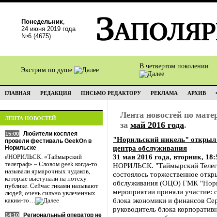
Понедельник
,
24 июня 2019 года
№6 (4675)
В четвертом поколении
Экстрим по душе
ГЛАВНАЯ
РЕДАКЦИЯ
ПИСЬМО РЕДАКТОРУ
РЕКЛАМА
АРХИВ
Лента новостей по мат
ЛЕНТА НОВОСТЕЙ
за
май 2016 года
.
Любители косплея
15:00
"Норильский никель" открыл 
провели фестиваль GeekOn в
центра обслуживания
Норильске
31 мая 2016 года, вторник, 18:
#НОРИЛЬСК. «Таймырский
телеграф» – Словом geek когда-то
НОРИЛЬСК. "Таймырский Телегра
называли ярмарочных чудаков,
состоялось торжественное откр
которые выступали на потеху
обслуживания (ОЦО) ГМК "Нори
публике. Сейчас гиками называют
мероприятии приняли участие: 
людей, очень сильно увлеченных
блока экономики и финансов Се
каким-то…
руководитель блока корпоратив
Региональный оператор не
14:10