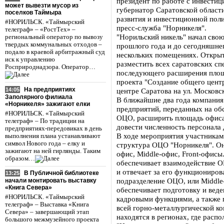
президент по работе с инвест
может вывезти мусор из
губернатор Саратовской област
поселков Таймыра
развития и инвестиционной пол
#НОРИЛЬСК. «Таймырский
пресс-служба "Норникеля".
телеграф» – «РостТех» –
"Норильский никель" начал свою
региональный оператор по вывозу
твердых коммунальных отходов –
прошлого года и до сегодняшне
подало в краевой арбитражный суд
нескольких помещениях. Открыт
иск к управлению
разместить всех саратовских с
Росприроднадзора. Оператор…
последующего расширения площа
проекта "Создание общего цент
На предприятиях
14:05
центре Саратова на ул. Московс
Заполярного филиала
В ближайшие два года компания
«Норникеля» зажигают елки
предприятий, переданных на об
#НОРИЛЬСК. «Таймырский
ОЦО, расширить площадь офиса 
телеграф» – По традиции на
довести численность персонала 
предприятиях-передовиках в день
В ходе мероприятия участникам
выполнения плана устанавливают
символ Нового года – елку и
структура ОЦО "Норникеля". Он
зажигают на ней гирлянды. Таким
офис, Middle-офис, Front-офисы
образом…
обеспечивает взаимодействие О
и отвечает за его функциониров
В Публичной библиотеке
13:25
подразделение ОЦО, или Middle-
начали монтировать выставку
«Книга Севера»
обеспечивает подготовку и веде
#НОРИЛЬСК. «Таймырский
кадровыми функциями, а также 
телеграф» – Выставка «Книга
всей горно-металлургической ко
Севера» – завершающий этап
находятся в регионах, где расп
большого межмузейного проекта