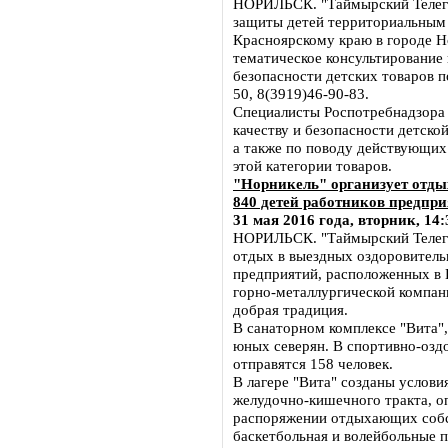
НОРИЛЬСК. "Таймырский Телегр
защиты детей территориальным 
Красноярскому краю в городе Н
тематическое консультирование 
безопасности детских товаров п
50, 8(3919)46-90-83.
Специалисты Роспотребнадзора
качеству и безопасности детско
а также по поводу действующих
этой категории товаров.
"Норникель" организует отды
840 детей работников предпр
31 мая 2016 года, вторник, 14:
НОРИЛЬСК. "Таймырский Телегр
отдых в выездных оздоровитель
предприятий, расположенных в
горно-металлургической компани
добрая традиция.
В санаторном комплексе "Вита"
юных северян. В спортивно-озд
отправятся 158 человек.
В лагере "Вита" созданы услови
желудочно-кишечного тракта, о
распоряжении отдыхающих собс
баскетбольная и волейбольные п