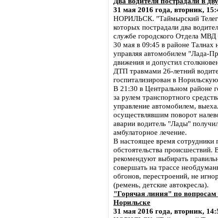
Два водителя пострадали в дв
31 мая 2016 года, вторник, 15:
НОРИЛЬСК. "Таймырский Телегра
которых пострадали два водител
службе городского Отдела МВД 
30 мая в 09:45 в районе Талнах
управляя автомобилем "Лада-Пр
движения и допустил столкновен
ДТП травмами 26-летний водите
госпитализирован в Норильску
В 21:30 в Центральном районе 
за рулем транспортного средств
управление автомобилем, выехал
осуществлявшим поворот налев
аварии водитель "Лады" получил
амбулаторное лечение.
В настоящее время сотрудники 
обстоятельства происшествий. 
рекомендуют выбирать правильн
совершать на трассе необдуман
обгонов, перестроений, не игно
(ремень, детские автокресла).
"Горячая линия" по вопросам 
Норильске
31 мая 2016 года, вторник, 14: