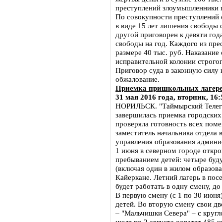
преступлений злоумышленники п
По совокупности преступлений 
в виде 15 лет лишения свободы 
другой приговорен к девяти го
свободы на год. Каждого из пре
размере 40 тыс. руб. Наказани
исправительной колонии строго
Приговор суда в законную силу н
обжалование.
Приемка пришкольных лагере
31 мая 2016 года, вторник, 16:
НОРИЛЬСК. "Таймырский Телегр
завершилась приемка городских
проверяла готовность всех пом
заместитель начальника отдела 
управления образования админи
1 июня в северном городе откр
пребыванием детей: четыре буд
(включая один в жилом образован
Кайеркане. Летний лагерь в пос
будет работать в одну смену, до 
В первую смену (с 1 по 30 июня
детей. Во вторую смену свои дв
– "Мальчишки Севера" – с круг
июля по 2 августа охватят 485 