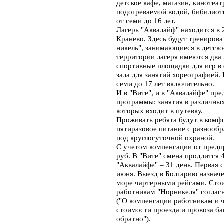
детское кафе, магазин, кинотеат
подогреваемой водой, бибилиоте
от семи до 16 лет.
Лагерь "Аквалайф" находится в 
Кранево. Здесь будут трениров
никель", занимающиеся в детск
территории лагеря имеются два
спортивные площадки для игр в 
зала для занятий хореографией. 
семи до 17 лет включительно.
И в "Вите", и в "Аквалайфе" п
программы: занятия в различных
которых входит в путевку.
Проживать ребята будут в ком
пятиразовое питание с разнооб
под круглосуточной охраной.
С учетом компенсации от предпр
руб. В "Вите" смена продлится 4
"Аквалайфе" – 31 день. Первая
июня. Выезд в Болгарию назначе
море чартерными рейсами. Стои
работникам "Норникеля" согла
("О компенсации работникам и ч
стоимости проезда и провоза ба
обратно").