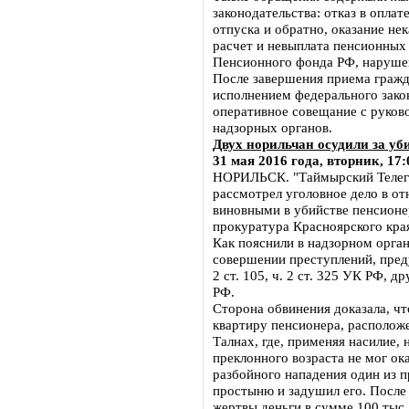
законодательства: отказ в опла
отпуска и обратно, оказание не
расчет и невыплата пенсионных
Пенсионного фонда РФ, нарушен
После завершения приема гражд
исполнением федерального зако
оперативное совещание с руко
надзорных органов.
Двух норильчан осудили за уб
31 мая 2016 года, вторник, 17:
НОРИЛЬСК. "Таймырский Телегр
рассмотрел уголовное дело в от
виновными в убийстве пенсионер
прокуратура Красноярского кра
Как пояснили в надзорном орга
совершении преступлений, предусм
2 ст. 105, ч. 2 ст. 325 УК РФ, дру
РФ.
Сторона обвинения доказала, ч
квартиру пенсионера, располож
Талнах, где, применяя насилие, 
преклонного возраста не мог ок
разбойного нападения один из 
простыню и задушил его. После
жертвы деньги в сумме 100 тыс