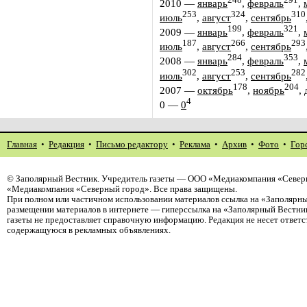
248
291
2010
—
январь
,
февраль
,
253
324
310
июль
,
август
,
сентябрь
199
321
2009
—
январь
,
февраль
,
187
266
293
июль
,
август
,
сентябрь
284
353
2008
—
январь
,
февраль
,
302
253
282
июль
,
август
,
сентябрь
178
204
2007
—
октябрь
,
ноябрь
,
4
0
—
0
Главная
•
Редакция
•
Письмо редактору
•
Реклама
•
Архив
•
Фото
•
Гор
©
Заполярный Вестник
. Учредитель газеты — ООО «Медиакомпания «Северн
«Медиакомпания «Северный город». Все права защищены.
При полном или частичном использовании материалов ссылка на «Заполярны
размещении материалов в интернете — гиперссылка на «Заполярный Вестник
газеты не предоставляет справочную информацию. Редакция не несет ответ
содержащуюся в рекламных объявлениях.