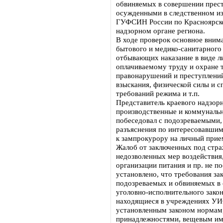
обвиняемых в совершении прест
осужденными в следственном и
ГУФСИН России по Красноярско
надзорном органе региона.
В ходе проверок основное вним
бытового и медико-санитарного
отбывающих наказание в виде л
оплачиваемому труду и охране т
правонарушений и преступлений
взыскания, физической силы и 
требований режима и т.п.
Представитель краевого надзор
производственные и коммуналь
побеседовал с подозреваемыми
разъяснения по интересовавшим
к зампрокурору на личный прие
Жалоб от заключенных под стра
недозволенных мер воздействия
организации питания и пр. не 
установлено, что требования за
подозреваемых и обвиняемых в 
уголовно-исполнительного закон
находящиеся в учреждениях УИ
установленным законом нормам
принадлежностями, вещевым им