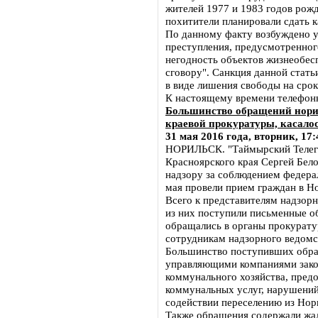
жителей 1977 и 1983 годов рожд
похитители планировали сдать к
По данному факту возбуждено у
преступления, предусмотренного
негодность объектов жизнеобес
сговору". Санкция данной стат
в виде лишения свободы на срок 
К настоящему времени телефонн
Большинство обращений нори
краевой прокуратуры, касал
31 мая 2016 года, вторник, 17:
НОРИЛЬСК. "Таймырский Телегр
Красноярского края Сергей Бело
надзору за соблюдением федера
мая провели прием граждан в Н
Всего к представителям надзорн
из них поступили письменные об
обращались в органы прокурату
сотрудникам надзорного ведомс
Большинство поступивших обра
управляющими компаниями зако
коммунального хозяйства, пред
коммунальных услуг, нарушений
содействии переселению из Нор
Также обращения содержали жа