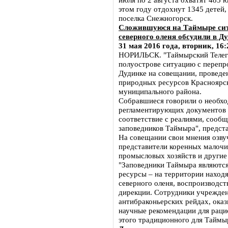
этом году отдохнут 1345 детей,
поселка Снежногорск.
Сложившуюся на Таймыре сит
северного оленя обсудили в Д
31 мая 2016 года, вторник, 16:
НОРИЛЬСК. "Таймырский Телег
полуострове ситуацию с перепр
Дудинке на совещании, проведе
природных ресурсов Красноярс
муниципального района.
Собравшиеся говорили о необх
регламентирующих документов и
соответствие с реалиями, сооб
заповедников Таймыра", предста
На совещании свои мнения озву
представители коренных малоч
промысловых хозяйств и другие
"Заповедники Таймыра являютс
ресурсы – на территории находя
северного оленя, воспроизводст
дирекции. Сотрудники учрежден
антибраконьерских рейдах, ока
научные рекомендации для раци
этого традиционного для Таймы